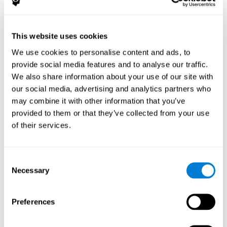
مهاراتي المعرفية؟
ينشّط لعب خط الحلوى نمطاً للتنشيط العصبي. إنّ تكرار وتدريب النمط
This website uses cookies
هذا باستمرار يساعدي في إنشائ تشابك عصبي جديد وإعادة تنظيم
الدوائر العصبية واستعادة الوظائف المعرفية الضعيفة.
We use cookies to personalise content and ads, to
تساعد اللعبة خل الحلوى في تدريب التخطيط، المراقبة والذاكرة العاملة.
provide social media features and to analyse our traffic.
إنّ تنشيط المهارات هذه باستمرار قد يساعد في إنشاء تشابك عصبي
We also share information about your use of our site with
جديد وإعادة تنظيم الدوائر العصبية وتحسّن الوظائف المعرفية.
our social media, advertising and analytics partners who
الأسبوع الأوّل
الأسبوع الثاني
الأسبوع الثالث
may combine it with other information that you’ve
provided to them or that they’ve collected from your use
of their services.
Consent
Necessary
Selection
Preferences
إسقاط رسومي توجيهي للشبكات العصبية بعد 3 أسابيع.