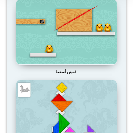
إقطع وأسقط