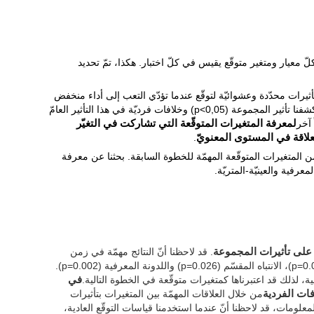
اً بتأثيرات محدّدة وعشوائيّة لتوقّع عندما تؤدّي التعب إلى أداء منخفض
وكشف الخلافات في تحليل المجموعة. كشفنا تأثير المجموعة (p<0,05) وخلافات فرديّة في هذا التأثير العامّ
لمعرفة المتغيرات المتوقّعة التي تشاركت في التغيّر
لاقة في المستوى المعنويّ
.
 من المتغيرات المتوقّعة المهمّة للخطوة السابقة. بحثنا عن معرفة
معرفية والعينيّة-المتريّة.
 على تأثيرات المجموعة
. قد لاحظنا أنّ النتائج مهمّة في زمن
الكمون (p=0.009)، الذاكرة قصيرة المدى (p=0.023)، الانتباه المقسّم (p=0.026) واللدونة المعرفية (p=0.002).
 لذلك قد اعتبرناها كمتغيرات متوقّعة في الخطوة التالية.
في
فات الفردية
من خلال العلاقات المهمّة بين المتغيرات بتأثيرات
معلومات، قد لاحظنا أنّ عندما استخدمنا قياسات التوقّع العادية،