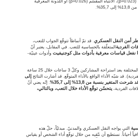
زمن الكمون (p=0.009)، الذاكرة قصيرة المدى (p=0.023)، الانتباه المقسّم (p=0.026) أو اللدونة المعرفية
طر أمن النقل العسكري
. قد تمّ أنماطاً تتوقّع الجواب للتعب،
افات الفردية
المتعلّقة بالحساسية للتعب. في المقابل، يعتبر أنّ
ّا نفعل قياسات معرفية بأدوات مثل كوجنيفيت
وأدوات عينيّة-
قد قيست المتغيرات المعرفية والعينيّة-المترية المختلفة بعد استراحة المشاركين وكلّ 3 ساعات خلال 25 ساعة
. قد شبّه الأداء الواقع بالأداء المتوقّع. قد أشارت النتائج
إلى
لمتغير بنسبة من 13,8% إلى 35,7%
. إنّه يعني أنّ
فات الفردية،
يتحسّن توقّع الأداء خلال التعب، وبالتالي،
سية
التي يواجه النقل العسكري والمدنيّ. مبدئيّاً، حلّ هذه
فياً أحياناً. نستطيع أن نتّقيه من خلال توقّع أداء الشخص أو بقياس