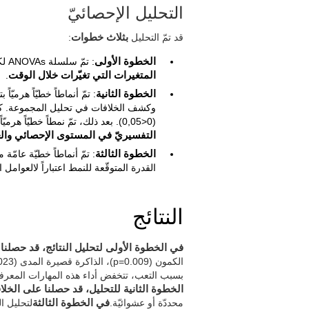
التحليل الإحصائيّ
قد تمّ التحليل
بثلاث خطوات
:
الخطوة الأولى
: تمّ سلسلة ANOVAs لكلّ معيار ومتغير متوقّع يقيس في كلّ اختبار. هكذا، تمّ تحديد
المتغيرات التي تغيّرات خلال الوقت
.
الخطوة الثانية
: تمّ أنماطاً خطيّاً هرميّ
(0<0,05). بعد ذلك، تمّ نمطاً خطيّاً هرميّاً آخر
التفسيريّ في المستوى الإحصائي والع
الخطوة الثالثة
: تمّ أنماطاً خطيّة عامّة
القدرة المتوقّعة للنمط اعتباراً لالعوامل ال
النتائج
في الخطوة الأولى لتحليل النتائج، قد حصلنا
بسبب التعب، تتخفض أداء هذه المهارات المعرفية،
الخطوة الثانية للتحليل، قد حصلنا على الخلا
محددّة أو عشوائيّة.
في الخطوة الثالثة
لتحليل ال