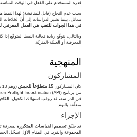
قدرة المستخدم على الفعل في الوقت المناس
سبب عدم النجاح (قابل للمناقشة) لهذا النمط هو
مماثل، بينما تشير الدراسات إلى أنّ الخلافات ال
في هذا الجواب للتعب هي العمل المعرفي لل
وبالتالي، نتوقّع زيادة فعالية النمط المتوقّع إذ
المعرفية أو العينيّة-المتريّة.
المنهجية
المشاركون
كان المشاركون
15 متطوّعاً للجيش
في الدراسة، قد روقب استهلاك الكحول، الكافيين 
متعلّقة بالنوم.
الإجراء
قد طبّق
تصميم القياسات المتكررة
لمعرفة تأث
المجموعة والفرد. في المقام الأوّل تسجّل الخ