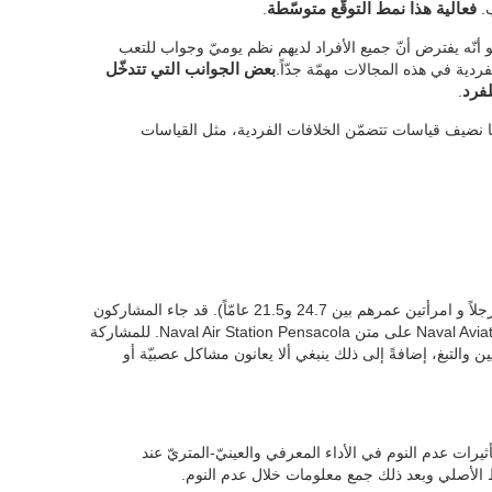
ب.
فعالية هذا نمط التوقّع متوسّطة
.
 أنّه يفترض أنّ جميع الأفراد لديهم نظم يوميّ وجواب للتعب
فردية في هذه المجالات مهمّة جدّاً.
بعض الجوانب التي تتدخّل
فرد
.
ا كنّا نضيف قياسات تتضمّن الخلافات الفردية، مثل القياسات
(وهم 13 رجلاً و امرأتين عمرهم بين 24.7 و21.5 عامّاً). قد جاء المشاركون
من برنامج (Naval Aviation Preflight Indoctrination (API على متن Naval Air Station Pensacola. للمشاركة
والتبغ، إضافةً إلى ذلك ينبغي ألا يعانون مشاكل عصبيّة أو
يرات عدم النوم في الأداء المعرفي والعينيّ-المتريّ عند
ط الأصلي وبعد ذلك جمع معلومات خلال عدم النوم.