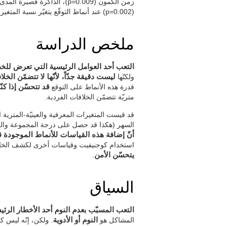
(p=0.002) عند أنماط التوقّع يتغيّر نسبة المتغير من 13,8% إلى 35,7%.
ملخص الدراسة
التعب أحد العوامل الرئيسية التي تعرض للخ
ولكنّها
ليست دقيقة جدّاً، لأنّها لا تتضمّن الخل
قدرة هذه الأنماط على التوقع
قد تتحسّن إذا كن
متريّة تتضمّن الخلافات الفردية.
السهر (هكذا قد حصل على درجة المجموعة والفردية)
أنّ إضافة هذه القياسات للأنماط الموجودة قد شرحت ا
استخدام كوجنيفيت وقياسات أخرى لكشف الخلا
يتحسّن الأمن
.
السياق
التعب المسبّب بعدم النوم أحد الأخطار الرئي
المشاكل هو
النوم أو الأدوية
. ولكن، إنّه ليس كا