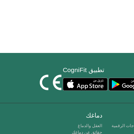
تطبيق CogniFit
دماغك
جات الرقمية
العقل والدماغ
حقائق عن دماغك