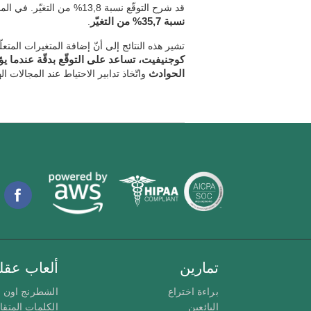
قد شرح التوقّع نسبة 13,8% من التغيّر. في المقابل،
نسبة 35,7% من التغيّر
.
تشير هذه النتائج إلى أنّ إضافة المتغيرات المتعلّ
كوجنيفيت، تساعد على التوقّع بدقّة عندما يؤث
الحوادث
واتّخاذ تدابير الاحتياط عند المجالات ال
تمارين
ألعاب عقلي
براءة اختراع
الشطرنج اون ل
البائعين
الكلمات المتق