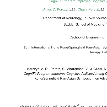
.
CogniFit Program Improves Cognitive A
.
Amos D. Korczyn
,
Chava Peretz
,
1,2,3
1,2,3
: 10th International Hong Kong/Springfield Pan-Asian 
Therapy. Feb
Korczyn, A. D., Peretz, C., Aharonson, V., & Giladi, 
CogniFit Program Improves Cognitive Abilities Among O
Kong/Springfield Pan-Asian Symposium on Advan
فية عند الكبار من ألعاب الكمبيوتر غير المحدّدة. إنّ هذا التحسّن