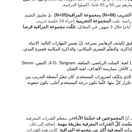
8 عاما، اكتملوا الدراسة.
دريب (N=66)
و
مجموعة المراقبة(N=55)
. تمّ تطبيق التقييم
المجموعة التجريبية
إجراء 24 جلسة تدريب
تلقّت مجموعة المراقبة قرصا
يق لكشف الزهايمر بسرعة. إنّ يقيس المهارات التالية: الانتباه
الذاكرة، والتعلّم البصري-المكاني، والذاكرة المكانية قصيرة المدى،
كان يحتوي 12 لعبة: المثلث الرياضي، المتاهة، X-O، Tangram، التنس، Simon
، الأغاز، ممارسة الأهداف، لعبة الثعبان.
الذي يتكيّف لضرورات المستخدم. كان تتغيّر أنشطة التدريب بين
كرار كلّ منها. كلّما تكون درجة المستخدم أعلى، تكون صعوبة
 أنّ
المجموعتين قد حسّنتا الأداء
في معظم القدرات المعرفية.
نت كلّ القدرات المعرفية بطريقة مهمة
. إضافة إلى ذلك،
. كانت هذه القدرات: