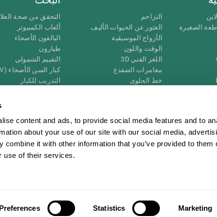
اين
التزاحم
التحقق من صحة العلا
اطعة الصغيرة
العثور عن الحيوات الأليف
ألعاب الكمبيوتر
الأزواج الموسيقية
البالغون الأصحاء
الوقت واللون
طيارون
اللغز الفني 3D
التقييم الشمولي
مغامرات الضفدع
كبار السن الأصحاء (iTV)
خط الحلوى
التدريب للكبار
لغز
الحالة المعرفية عند ال
الأرقام
المراجعة المستمرة
s
طعة البصرية
لون النحلة
تصنيف SG4D
ise content and ads, to provide social media features and to an
اللعبة العقلية: تفجير البالونات
rmation about your use of our site with our social media, advertis
ات
ألعاب الذكاء
 combine it with other information that you’ve provided to them o
ألعاب اون لاين من آجل الذاكرة
قي
ألعاب عقلية
 use of their services.
 CogniFit
Media Kit
كن حليفا
كن بائعًا
إتصل بنا
مساعدة
بيان إمكانية 
Preferences
Statistics
Marketing