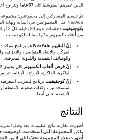
الذين عمرهم المتوسّط كان
67عاما
وتتراوح أعمارهم بين 50 و 1
تمّ تقسيم المشاركين إلى مجموعتين:
مجموعة الت
NexAde على المجموعتين في البداية ونهاية الدراسة. تمّت
بكوجنيفيت
(جلسات تدوم 20 دقيقة كلّ 2 أو 3 أيام) خلال 3 شهور. قي المقابل،
من ألعاب كمبيوتر
مدّتها مماثلة لكوجنيفيت.
إنّ التقييم NexAde
هو برنامج موحّد دق
المركّز، والانتباه المتواصل، والتعرّف، و
والوظائف التنفيذية واللدونة المعرفية.
إنّ قرص ألعاب الكمبيوتر
الذاكرة، الذاكرة-الأزواج، الأرقام، تتريس
إنّ كوجنيفيت
برنامج للتدريب المعرفية 
المستخدمين، وكذلك صعوبة الأنشطة أو ت
الأنشطة أعلى أيضا.
النتائج
أظهرت مقارنة نتائج التقييمات بعد وقبل التدريب
ولكن،
المجموعة التي استخدمت كوجنيفت حسّ
أظهرت هذه المجموعة تحسّنا في 4 من القدرات المعرفية أكثر من مجموعة المراقبة