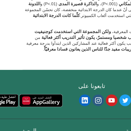
لمكاني
(P<.001)، و
الذاكرة قصيرة المدى
(P<.01) و
اللدونة
ير إلى أنّ عندما كان الدرجة الابتدائية منخفضة، كان تحسّن المجموعة
ي استخدمت ألعاب الكمبيوتر.
كلّما كانت الدرجة الابتدائية
ت المعرفية،
ولكن المجموعة التي استخدمت كوجنيفيت
ب شخصيا ومستمرّ، يكون تأثير التدريب أكثر فعالية
من
يب يكون أكثر فعالية عند المشاركين الذين ابتدأوا بدرجة معرفية
ريبات مفيد جدّا للناس الذين يعانون فسادا معرفيّاً
.
تابعونا على
ة
البحث