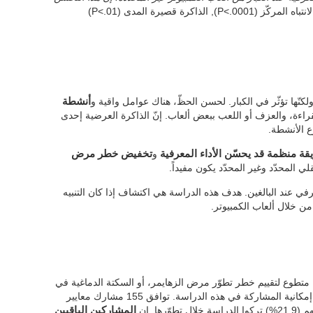
. الانتباه المركّز (P<.0001), الذاكرة قصيرة المدى (P<.01)
كنّها تؤثّر في الكبار. لحسن الحظّ، هناك عوامل واقية و
أنشطة
قراءة، والعزف أو اللعب ببعض ألعاب. إنّ الذاكرة العرضية إحدى
ع الأنشطة.
قة منظمة قد يحسّن الأداء المعرفية
و
تخفيض خطر مرض
ي المحدّد وغير المحدّد يكون مفيداً.
معرفي عند البالغين. هدف هذه الدراسة هي اكتشاف إذا كان التنبيه
من خلال ألعاب الكمبيوتر.
لدراسة، تمّ الاتّصال ب750 مشارك متطوع لتقييم خطر تطوّر مرض الزهايمر، أو السكتة الدماغية في
المستقبل. سنة واحدة بعد هذا التقييم، قدّم لهم إمكانية المشاركة في هذه الدراسة. توافق 155 مشارك معايير
المشاركين الباقيين