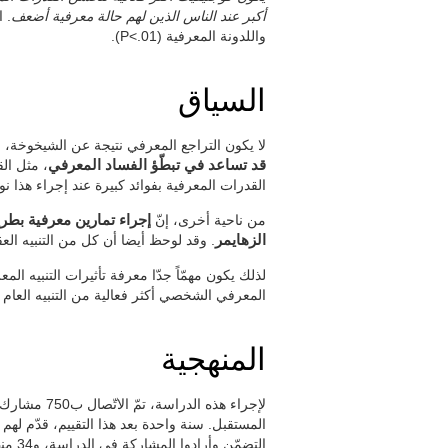
أكبر عند الناس الذين لهم حالة معرفية أضعف
واللدونة المعرفية (P<.01).
السياق
لا يكون التراجع المعرفي نتيجة عن الشيخوخة، ول
قد تساعد في تبطّؤ الفساد المعرفي
، مثل ال
القدرات المعرفية بفوائد كبيرة عند إجراء هذا نو
من ناحية أخرى، إنّ
إجراء تمارين معرفية بطري
الزهايمر
. وقد لوحظ أيضا أن كل من التنبيه العقل
لذلك يكون مهمّاً جدّا معرفة تأثيرات التنبيه ال
المعرفي الشخصي أكثر فعالية من التنبيه العام 
المنهجية
لإجراء هذه ا
التضمّن وأرادوا المشاركة في الدراسة، و34 منهم (21.9%) تركوا الدراسة خلال تطوّرها. إن