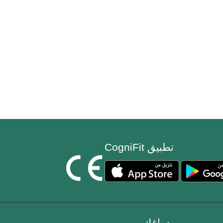
تطبيق CogniFit
دماغك