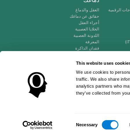
جات الرقمية
العقل والدماغ
حقائق عن دماغك
أجزاء العقل
الخلايا العصبية
اللدونة العصبية
المعرفة
فقدان الذاكرة
كبار
الإعاقة الذهنية
وظائف ذهنية
This website uses cookie
الأعمال التنفيذيّة
We use cookies to personal
الإدراك الحسى
traffic. We also share info
الانتباه
analytics partners who may
they’ve collected from your
الوصول
مركز الثقة
Consent
CogniFit Inc © 2026
Necessary
Selection