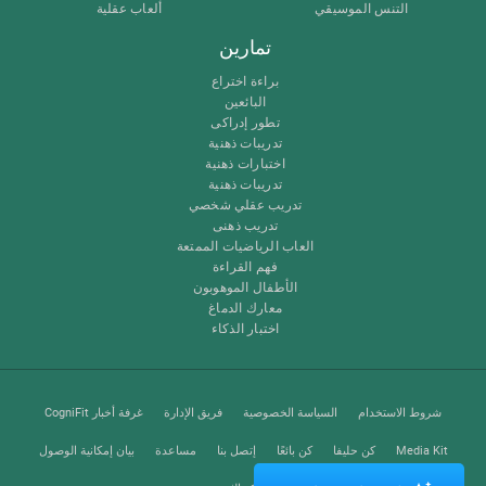
التنس الموسيقي
ألعاب عقلية
تمارين
براءة اختراع
البائعين
تطور إدراكى
تدريبات ذهنية
اختبارات ذهنية
تدريبات ذهنية
تدريب عقلي شخصي
تدريب ذهنى
العاب الرياضيات الممتعة
فهم القراءة
الأطفال الموهوبون
معارك الدماغ
اختبار الذكاء
شروط الاستخدام
السياسة الخصوصية
فريق الإدارة
غرفة أخبار CogniFit
Media Kit
كن حليفا
كن بائعًا
إتصل بنا
مساعدة
بيان إمكانية الوصول