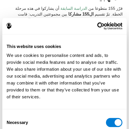
قرّر 155 متطوعا من
الدراسة السابقة
أن يشاركوا في هذه مرحلة
الخطة. تمّ تقسيم
ال155 مشاركا
بين مجموعتين التدريب: قامت
مجموعة واحدة بالتدريب المعرفي المعلوماتي الشخصي
لكوجنيفيت
،
واستخدمت المجموعة الأخرى
ألعاب الكمبيوتر العامة
. تمّ إجراء
التدريب خلال
ثلاثة شهور، 3 أيام في الأصبوع، 20 دقيقة يويمية
.
قد تغيّر
تدريب كوجنيفيت
بحسب مميزات المستخدم. كما تغيّرت
صعوبة الأنشطة أو تكرر ظهورها. من ناحية أخرى، كانت
ألعاب
This website uses cookies
الكمبيوتر العامة
التي استخدمتها المجموعة المرجعية هي:
We use cookies to personalise content and ads, to
Mathematical triangle, Labyrinth, X-O, Tangram, Tennis,
provide social media features and to analyse our traffic.
Memory - Simon, Memory - Pairs, Numbers, Tetris, Puzzles,
Target practice, Snake.
We also share information about your use of our site with
our social media, advertising and analytics partners who
تم قياس التدريب المعرفي من بداية التدريب وبعد ثلاثة شهور
بعد
may combine it with other information that you’ve
نهاية التدريب. لذلك، تمّ استخدام
التقييم المعرفي العام لكوجنيفيت
،
أو المسمى “Neuropsychological Examination - CogniFit (NEM)”
provided to them or that they’ve collected from your use
من قبل، ومؤلف من
17 مهمة
مماثلفة للاختبارات العصبية-المعرفية
of their services.
الموحدة. يقيس التقييد هذا
جميع القدرات المعرفية
التي يعمل عليها
التدريب الشخصي لكوجنيفيت.
النتائج والاستنتاجات
Consent
Necessary
Selection
شارك 42% من المشاركين (66 من 155) وقاموا بجلسات تدريب