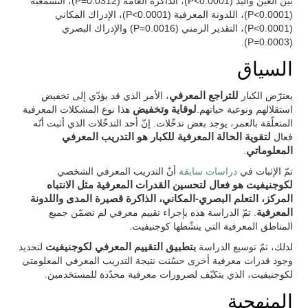
بين العين واليد (P<0.0001)، الذاكرة العامة (P=0.0312)، التسمعية
(P<0.0001)، اللدونة المعرفية (P<0.0001)، الإدراك المكاني
(P<0.0001)، التقدير الزمني (P=0.0016) والإدراك البصري
(P=0.0003).
السياق
يعترّض الكبار
للتراجع المعرفي
، الأمر الذي قد يؤدّي إلى تخفيض
استقلالهم ونوعية حياتهم.
لوقاية وتخفيض
هذا نوع المشكلات المعرفية
المتعلّقة بالعمر، يوجد بعض تدخّلات. إنّ أحد التدخّلات الذي أثبت أنّه
فعال
لتقوية الحالة المعرفية للكبار هو التدريب المعرفي
المعلوماتي
.
تمّ الإثبات في
دراسات سابقة
أنّ التدريب المعرفي الشخصي
لكوجنيفيت هو فعال لتحسين القدرات المعرفية مثل الانتباه
المركز، التعلم البصري-المكاني، الذاكرة قصيرة المدى واللدونة
المعرفية
. تمّ الدراسة هذه بإجراء تقييم معرفي لم تضمّن جميع
المناطق المعرفية التي ينشّطها كوجنيفيت.
لذلك، تمّ توسيع الدراسة
بتطبيق التقييم المعرفي لكوجنيفيت
لتحديد
وجود قدرات معرفية أخرى حسّنت نتيجة التدريب المعرفي المعلومتي
لكوجنيفيت، الذي يتكيّف لضرورات معرفية محدّدة للمستخدمين.
المنهجية