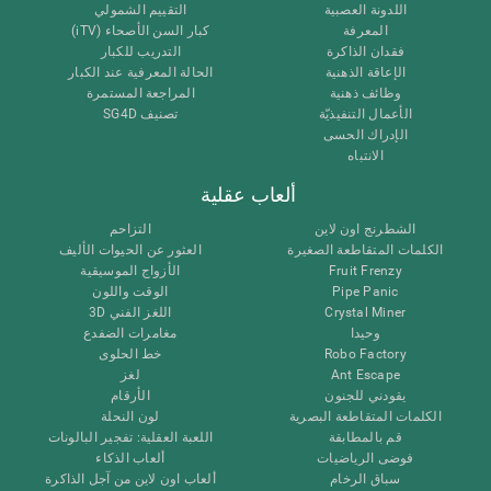
اللدونة العصبية
التقييم الشمولي
المعرفة
كبار السن الأصحاء (iTV)
فقدان الذاكرة
التدريب للكبار
الإعاقة الذهنية
الحالة المعرفية عند الكبار
وظائف ذهنية
المراجعة المستمرة
الأعمال التنفيذيّة
تصنيف SG4D
الإدراك الحسى
الانتباه
ألعاب عقلية
الشطرنج اون لاين
التزاحم
الكلمات المتقاطعة الصغيرة
العثور عن الحيوات الأليف
Fruit Frenzy
الأزواج الموسيقية
Pipe Panic
الوقت واللون
Crystal Miner
اللغز الفني 3D
وحيدا
مغامرات الضفدع
Robo Factory
خط الحلوى
Ant Escape
لغز
يقودني للجنون
الأرقام
الكلمات المتقاطعة البصرية
لون النحلة
قم بالمطابقة
اللعبة العقلية: تفجير البالونات
فوضى الرياضيات
ألعاب الذكاء
سباق الرخام
ألعاب اون لاين من آجل الذاكرة