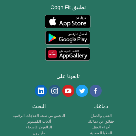
تطبيق CogniFit
تابعونا على
دماغك
البحث
العقل والدماغ
التحقق من صحة العلاجات الرقمية
حقائق عن دماغك
ألعاب الكمبيوتر
أجزاء العقل
البالغون الأصحاء
الخلايا العصبية
طيارون