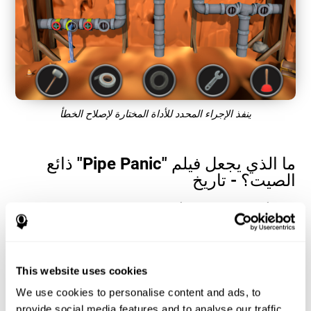
ينفذ الإجراء المحدد للأداة المختارة لإصلاح الخطأ
ما الذي يجعل فيلم "Pipe Panic" ذائع
الصيت؟ - تاريخ
تساعد ألعاب وقت رد الفعل وألعاب التنسيق بين اليد والعين ، مثل "Pipe
Panic" ، المستخدمين على إدارة مواردهم المعرفية لتحسين أدائهم. هذا
يساعدهم على وضع أهداف معقدة بشكل متزايد تتطلب مهارة أكبر
للقدرات المعرفية المعنية ، مما يساعد على تحفيزهم.
كيف تحسّن لعبة "Pipe Panic" الذهنية من
This website uses cookies
مهاراتي المعرفية؟
We use cookies to personalise content and ads, to
provide social media features and to analyse our traffic.