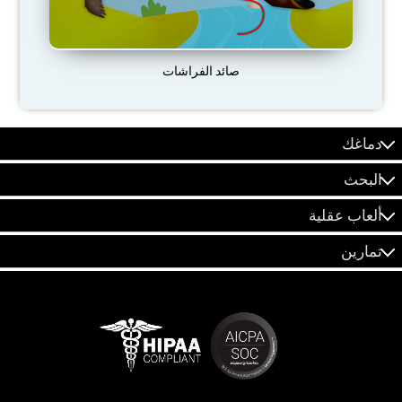
صائد الفراشات
دماغك
البحث
ألعاب عقلية
تمارين