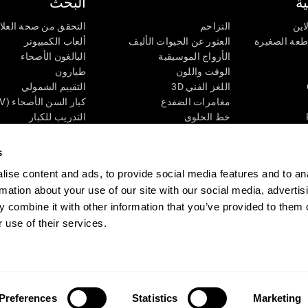
ة
البحث
اين
التزاحم
التحقق من صحة العلا
اطعة الصغيرة
العثور عن الحيوات الأليف
ألعاب الكمبيوتر
الأزواج الموسيقية
البالغون الأصحاء
الوقت واللون
طيارون
اللغز الفني 3D
التقييم الشمولي
مغامرات الضفدع
كبار السن الأصحاء (iTV)
خط الحلوى
التدريب للكبار
لغز
الحالة المعرفية عند ال
الأرقام
المراجعة المستمرة
s
طعة البصرية
لون النحلة
تصنيف SG4D
ise content and ads, to provide social media features and to an
اللعبة العقلية: تفجير البالونات
rmation about your use of our site with our social media, advertis
ات
ألعاب الذكاء
 combine it with other information that you’ve provided to them o
ألعاب اون لاين من آجل الذاكرة
قي
ألعاب عقلية
 use of their services.
 CogniFit
Media Kit
كن حليفا
كن بائعًا
إتصل بنا
مساعدة
بيان إمكانية 
Preferences
Statistics
Marketing