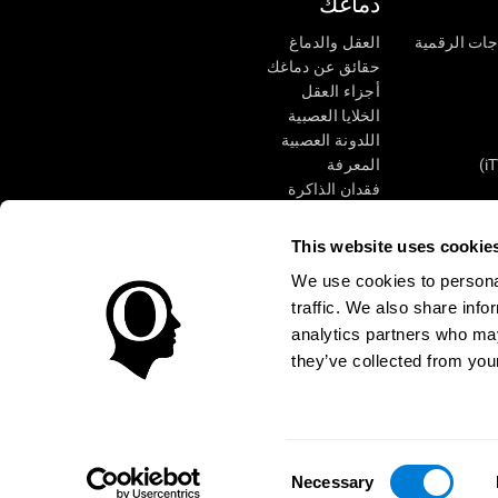
دماغك
جات الرقمية
العقل والدماغ
حقائق عن دماغك
أجزاء العقل
الخلايا العصبية
اللدونة العصبية
المعرفة
فقدان الذاكرة
كبار
الإعاقة الذهنية
وظائف ذهنية
This website uses cookie
الأعمال التنفيذيّة
We use cookies to personal
الإدراك الحسى
traffic. We also share info
الانتباه
analytics partners who may
they’ve collected from your
الوصول
مركز الثقة
Consent
CogniFit Inc © 2026
Necessary
Selection