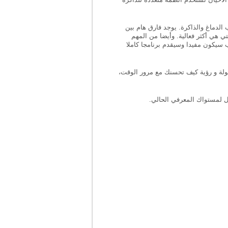
 الدماغ والذاكرة. يوجد فارق هام بين
ي هي أكثر فعالية. وأيضا من المهم
ب سيكون مفيدا وسيقدم برنامجا كاملا
اكرة. بإستخدام CogniFit يمكنك أيضا تتبع تقدمك بسهولة و رؤية كيف تحسنك مع مرور الوقت،