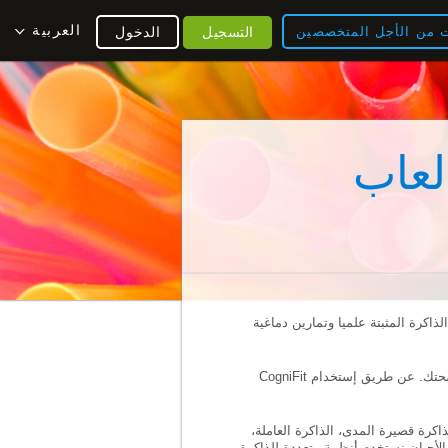
العربية
ت من الأجل المتخصصين
التسجيل
الدخول
لعاب
ذاكرة المثبتة علميا وتمارين دماغية
، CogniFit تطور تداريب محددة للدماغ وألعاب الذاكرة لمساعدتك على الحفاظ على صحتك. عن طريق إستخدام CogniFit
كرة قصيرة المدى، الذاكرة العاملة،
 الأحيان نستخدم أنظمة متعددة للذاكرة