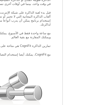
في وقت واحد، بينما في أوقات أخرى نست
قبل بدء لعبة الذاكرة على شبكة الإنترنت،
ألعاب الذاكرة المجانية التي لا تختبر أو 
إستخدام برنامج يمكن أن يدرب أنواعا مخ
لذاكرتك.
ويمكنك المقارنة مع بقية العالم.
تمارين الذاكرة CogniFit هي متاحة على شبكة الإنترنت لتتمكن من إكتشاف مستوى ذاكرتك الحالي، والحصول على فهم أفضل لمستواك المعرفي الحالي.
مع CogniFit، يمكنك أيضا إستخدام النصائح التالية لتحدي وتدريب ذاكرتك: