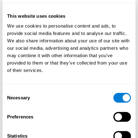
كيف تنشّط ونقوّي الإدراك ألعاب
كوجنيفيت؟
This website uses cookies
We use cookies to personalise content and ads, to
إنّ تدريب الإدراك لكوجنيفيت مؤلّف من أنشطة عصبية-نفسية تنشّط
الدماغ والقدرات المعرفية. تمثّل هذه الأنشطة هذه اجتهاداً لإدراكنا،
provide social media features and to analyse our traffic.
الأمر الذي يساعد في أدائنا.
We also share information about your use of our site with
يتمّ تنشيط المناطق المتعلّقة بأنشطة الإدراك بسبب الاجتهاد لتحقيق
our social media, advertising and analytics partners who
مطالب التدريب. إنّ اللدونة العصبية هي الطريقة الدماغية التي تسمح
may combine it with other information that you’ve
لدماغنا التكيّف لمطالب التدريب. يسمح لنا التكيّف وتغييرات اتّصالات
provided to them or that they’ve collected from your use
دماغنا استخدام القدرات المعرفية المتعلّقة بالإدراك في حياتنا اليومية
of their services.
بفعالية وأقلّ اجتهاداً.
ولكن، إنّه جدير بالذكر أنّ للحصول على النتائج لا يكفي التسلية بلعبة
ما. إنّ التدريب المعرفي للإدراك مؤلّف من مميزات تسهّل الفعالية. إنّ
Consent
النشاط الجيّد للإدراك له أسس علميّ ثابت ويكيّف الأنشطة والصعوبة
Necessary
Selection
بحسب ضروراتنا.
مزايا تمارين التنبيه المعرفي
Preferences
للإدراك لكوجنيفيت
يعمل كوجنيفين منذ سنوات كثيرة لتكون أنشطة الإدراك ممتازة. إنّ
Statistics