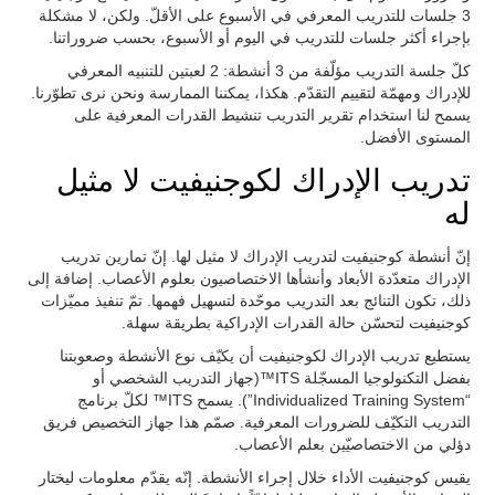
3 جلسات للتدريب المعرفي في الأسبوع على الأقلّ. ولكن، لا مشكلة
بإجراء أكثر جلسات للتدريب في اليوم أو الأسبوع، بحسب ضروراتنا.
كلّ جلسة التدريب مؤلّفة من 3 أنشطة: 2 لعبتين للتنبيه المعرفي
للإدراك ومهمّة لتقييم التقدّم. هكذا، يمكننا الممارسة ونحن نرى تطوّرنا.
يسمح لنا استخدام تقرير التدريب تنشيط القدرات المعرفية على
المستوى الأفضل.
تدريب الإدراك لكوجنيفيت لا مثيل
له
إنّ أنشطة كوجنيفيت لتدريب الإدراك لا مثيل لها. إنّ تمارين تدريب
الإدراك متعدّدة الأبعاد وأنشأها الاختصاصيون بعلوم الأعصاب. إضافة إلى
ذلك، تكون التنائج بعد التدريب موحّدة لتسهيل فهمها. تمّ تنفيذ مميّزات
كوجنيفيت لتحسّن حالة القدرات الإدراكية بطريقة سهلة.
يستطيع تدريب الإدراك لكوجنيفيت أن يكيّف نوع الأنشطة وصعوبتنا
بفضل التكنولوجيا المسجّلة ITS™(جهاز التدريب الشخصي أو
“Individualized Training System”). يسمح ITS™ لكلّ برنامج
التدريب التكيّف للضرورات المعرفية. صمّم هذا جهاز التخصيص فريق
دؤلي من الاختصاصيّين بعلم الأعصاب.
يقيس كوجنيفيت الأداء خلال إجراء الأنشطة. إنّه يقدّم معلومات ليختار