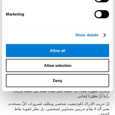
الغرض أن تكون تدريبات الإدراك سهلة الاستخدام وفعالة لتنشيط
القدرات المعرفية. لذلك، قد حقّق أنّ تمارين الإدراك لها مميزات
محدّدة:
Marketing
لإجراء أنشطة الإدراك لكوجنيفيت تكفي خطوى بسيطة. قد سهّل
كوجنيفيت استخدام تدريب الإدراك ليستفيد الأطفال، والبالغين والكبار
من تمارينه لتحسّن الإدراك.
Show details
إنّ الدافع عامل مهمّ لمدّة العلاج. لذلك، أنشأ كوجنيفيت أنشطة للإدراك
مسلية وجذابة لتسهيل دافع المستخدمين.
يجب أن نفهم التعليمات بسرعة وبدون اجتهاد. للحصول على هذا الهدف،
Allow all
صمّم كوجنيفيت تعليمات أنشطة الإدراك بطريقة تفاعلية لتكون سهلة
الفهم والتذكّر.
Allow selection
إنّه مهمّ جدّاً تلقّي تقرير سهل الفهم لنعرف ما الذي يقوم به بشكل جيد
وما الذي يجب أن نحسّنه. يقدّم كوجنيفيت تقريرا كاملا للنتائج بعد كلّ
جلسة تدريب لنعرف أداءنا بسهولة.
Deny
يحفظ كوجنيفيت النتائج المعرفية، جلسة بعد جلسة، لنرى تقدّمنا
ونعرف تطوّرنا. هكذا، إذا حصلنا على نتيجة سيئة في حلسة تدريب،
رأينا أنّ تطوّرنا إيجابي.
إنّ تدريب الإدراك لكوجنيفيت شخصي ويتكيّف لضرورات كلّ مستخدم.
يعني أنّه لا يقدّم تدريبين متساوين لشخصين، بل يتغيّر لتقوية نقاط
الضعف.