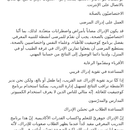
بالاتصال على الإنترنت.
الاختصاصيّون بالصحّة
العمل على إدراك المرضى
قد يكون الإدراك مصاباً بأمراض واضطرابات متعدّدة. لذلك، بما أنّنا
اختصاصيّون بالصحة، يجب أن نقدّم للمرضى أنشطة للتنبيه المعرفي.
بفضل برنامج كوجنيفيت للأطباء، وعلماء النفس واختصاصيين بالصحة،
يستطيع المرضى أن يفعلوا تمارين الإدراك في غرفة الطبيب أو في
المنزل، ولدينا دائما الوصول إلى النتائج من حسابنا المهني.
الأقرباء ومقدّموا الرعاية
المساعدة في تقوية إدراك قريبي
إذا كنّا نريد تقوية الإدراك عند القريب، إما طفل أو بالغ، ولكن نحن ندير
الأنشطة نراقب النتائج لتسهيل إدارة التدريب، يمكننا استخدام برنامج
كوجنيفيت للعائلة. إنّه مثالي للناس الذين لا يعرف استخدام الكمبيوتر.
المدارس والمدرّسون
المساعدة الطلاب في تحسّن الإدراك
إنّ الإدراك جوهريّ للتعلم واكتساب القدرات الأكاديمية. إنّ هذا برنامج
التدريب المعرفي مفيد جّداً عندما يظهر الطلاب صعوبات للإدراك، لأنّه
يسمح لنا تدريب القدرات الإدراكية الضعيفة تحسّن أدائهم في الدرس.