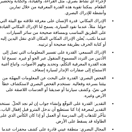
لإجراء أي نشاط بصري، مثل القراءة، والقيادة، والكتابة وتحضير
الطعام. يمكننا تقوية هذه القدرة المعرفية من خلال تمارين
وأنشطة للإدراك البصري.
الإدراك المكاني: قدرة الإنسان على معرفة علاقته مع البيئة التي
حولنا. مثلاً، عندما نقود السيارة، يسمح لنا الإدراك المكاني القيادة
على الطريق المناسب وبمسافة صحيحة من سائر السيارات.
عندما نكتب، يُعلن الإدراك المكاني المكان الذي ننقل اليدين إليه،
أو كتابة الحرف بطريقة صحيحة أو ترتيبه.
الإدراك السمعي: القدرة على تفسير المعلومات التي تصل إلى
الأذنين من التردد المسموع المنقول عبر الجو أو غيره. تسمح لنا
هذه القدرة المعرفية التكلّم، وتحديد وفهم الأصوات، واتباع أغنية أ
الاستماع إلى صفارات الإنذار لسيارة إسعاف.
الفحص البصري: القدرة على البحث عن المعلومات المهمّة من
بيئتنا بسرعة وفعالية. نستخدم الفحص البصري لاستكشاف خطأ
في نصّ، وكشف سيارتنا أو صديقنا أو العدسات اللاصقة على
الأرض وغيره.
التقدير: القدرة على التوقّع وإنشاء جواب إن لم نجد الحلّ. نستخد
التقدير لمعرفة إذا كنا نستطيع أن ندخل المترو قبل إقفال الباب، 
نتأخّر للذهاب إلى المدرسة أو العمل أو إذا كان الكأس الذي على
الطاولة قد يسقط على الأرض.
المجال البصري: منطقة عيني قادرة على كشف محفزات عندما