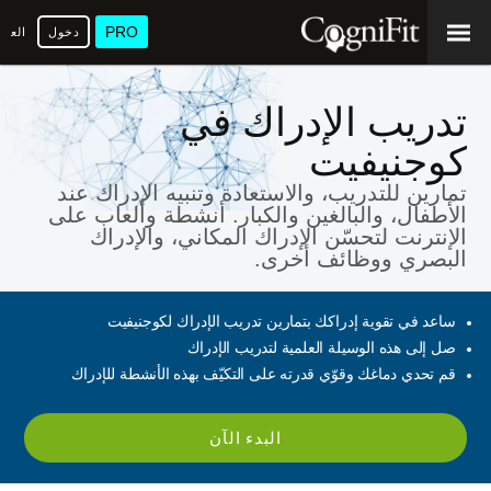
PRO
دخول
العرب
تدريب الإدراك في
كوجنيفيت
تمارين للتدريب، والاستعادة وتنبيه الإدراك عند
الأطفال، والبالغين والكبار. أنشطة وألعاب على
الإنترنت لتحسّن الإدراك المكاني، والإدراك
البصري ووظائف أخرى.
ساعد في تقوية إدراكك بتمارين تدريب الإدراك لكوجنيفيت
صل إلى هذه الوسيلة العلمية لتدريب الإدراك
قم تحدي دماغك وقوّي قدرته على التكيّف بهذه الأنشطة للإدراك
البدء الآن