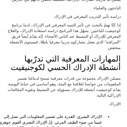
الباحثون والعلماء
دراسة تأثير التدريب المعرفي في الإدراك
إذا كنّا نهتمّ بالبحث عن تأثير التنبيه المعرفي في الإدراك، لدينا برنامج
كوجنيفيت للباحثين. يسهّل هذا البرنامج دراسة استعادة الإدراك، والعلاج
المعرفي للإدراك أو التنشيط عند الناس الأصحاء. إنّه يقدّم أيضاً فريق
"المراقبة" الذي يفعل مشاركوه تدريبا معرفيا باطلا، فمستوى الأنشطة
منخفض.
المهارات المعرفية التي تدرّبها
أنشطة الإدراك الحسي لكوجنيفيت
يتضمّن الإدراك مجموعة من قدرات معرفية تسمح لدماغنا تفسير
الملعومات من حواسنا لعلاقتنا مع البيئة، وهو أساسي في حياتنا اليومية.
يقدّم كوجنيفيت أنشطة للإدراك مسؤولة عن التنشيط وتقوية المعالجات
الإدراكية التالية:
الإدراك
الإدراك البصري: القدرة على تفسير المعلومات التي تصل إلى
عينينا من ضوء الطيف المرئي. إنّ الإدراك البصري القوي جوهري