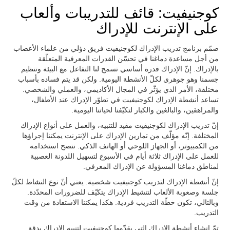
كوجنيفيت: قائف للتدريبات وألعاب
على الإنترنت للإدراك
صمّم برنامج تدريب الإدراك لكوجنيفيت فريق دؤلي من علماء الأعصاب
من أجل مساعدة دماغنا في تحسّن القدرات المعرفية المتعلّقة
بالإدراك. إنّ الإدراك قدرة أساسي تسمح لنا التفاعل مع البيئة وتنظيم
جسمنا وهو جوهري لكلّ الأنشطة اليومية. ولكن قد يتم فساده بأسباب
مختلفة، الأمر الذي يؤثّر في المجال الأكاديمي، والعملي والشخصي.
تساعد أنشطة الإدراك لكوجنيفيت في تطوّر الإدراك عند الأطفال،
والمراهقين، والبالغين والكبار لتكيّفنا لحياتنا اليومية.
إنّ تدريب الإدراك لكوجنيفيت مفيد للتنبيه، والعمل على أنواع الإدراك
المختلفة. إنّه مؤلّف من تمارين الإدراك على الإنترنت يمكننا إجراؤها
من الكمبيوتر، أو الجهاز اللوحي أو الهاتف الذكي. ننصح استخدامه
للعمل على الإدراك ثلاثة أيام في الأسبوع لتسهيل اللدونة العصبية
لمناطق دماغنا المسؤولة عن الإدراك المعرفي.
إنّ أنشطة الإدراك لتدريب كوجنيفيت شخصية. يعني أنّ نوع النشاط لكلّ
جلسة وصعوبة الألعاب لتنشيط الإدراك يتكيّف للضرورات المحدّدة.
وبالتالي، تكون خطّة التدريب فردية. هكذا يمكننا الاستفادة من وقت
التدريب.
تمّ إنشاء أنشطة الإدراك التي يقدّمها كوجنيفيت لتنبيه الإدراك بدقة.