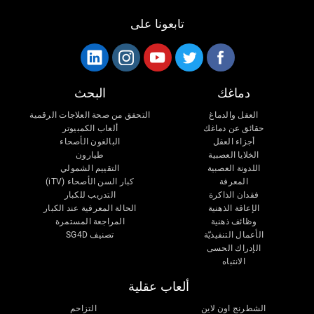
تابعونا على
دماغك
البحث
العقل والدماغ
التحقق من صحة العلاجات الرقمية
حقائق عن دماغك
ألعاب الكمبيوتر
أجزاء العقل
البالغون الأصحاء
الخلايا العصبية
طيارون
اللدونة العصبية
التقييم الشمولي
المعرفة
كبار السن الأصحاء (iTV)
فقدان الذاكرة
التدريب للكبار
الإعاقة الذهنية
الحالة المعرفية عند الكبار
وظائف ذهنية
المراجعة المستمرة
الأعمال التنفيذيّة
تصنيف SG4D
الإدراك الحسى
الانتباه
ألعاب عقلية
الشطرنج اون لاين
التزاحم