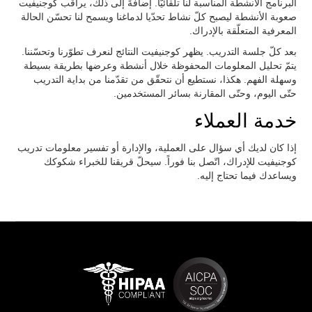
البرنامج الأنشطة المناسبة لنا تلقائيّاً. إضافةً إلى ذلك، يراقب كوجنيفيت
صعوبة الأنشطة ليصبح كلّ نشاط تحدّيا لدماغنا ويسمح لنا تحسّن الحالة
المعرفية المتعلّقة بالإدراك.
بعد كلّ جلسة التدريب. يظهر كوجنيفيت النتائج لنعرف تطوّرنا وتحسّننا.
يتمّ تحليل المعلومات المحفوظة خلال أنشطة وعرضها بطريقة بسيطة
وسهلة الفهم. هكذا، نستطيع أن نتحقّق من تقدّمنا من بداية التدريب
حتّى اليوم، وحتّى المقارنة بسائر المستخدمين.
خدمة العملاء
إذا كان لديك أي سؤال على العملية، والإدارة أو تفسير معلومات تدريب
كوجنيفيت للإدراك، اتّصل بنا فوراً. سيحلّ قريقنا للخبراء شكوكك
ويساعدك فيما تحتاج إليه.