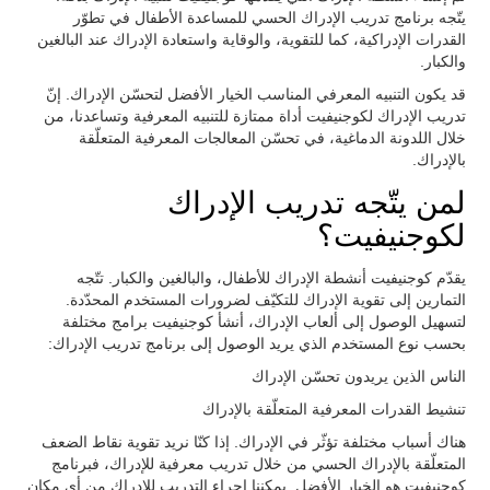
يتّجه برنامج تدريب الإدراك الحسي للمساعدة الأطفال في تطوّر
القدرات الإدراكية، كما للتقوية، والوقاية واستعادة الإدراك عند البالغين
والكبار.
قد يكون التنبيه المعرفي المناسب الخيار الأفضل لتحسّن الإدراك. إنّ
تدريب الإدراك لكوجنيفيت أداة ممتازة للتنبيه المعرفية وتساعدنا، من
خلال اللدونة الدماغية، في تحسّن المعالجات المعرفية المتعلّقة
بالإدراك.
لمن يتّجه تدريب الإدراك
لكوجنيفيت؟
يقدّم كوجنيفيت أنشطة الإدراك للأطفال، والبالغين والكبار. تتّجه
التمارين إلى تقوية الإدراك للتكيّف لضرورات المستخدم المحدّدة.
لتسهيل الوصول إلى ألعاب الإدراك، أنشأ كوجنيفيت برامج مختلفة
بحسب نوع المستخدم الذي يريد الوصول إلى برنامج تدريب الإدراك:
الناس الذين يريدون تحسّن الإدراك
تنشيط القدرات المعرفية المتعلّقة بالإدراك
هناك أسباب مختلفة تؤثّر في الإدراك. إذا كنّا نريد تقوية نقاط الضعف
المتعلّقة بالإدراك الحسي من خلال تدريب معرفية للإدراك، فبرنامج
كوجنيفيت هو الخيار الأفضل. يمكننا إجراء التدريب للإدراك من أي مكان