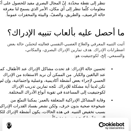
ننظر إلى نقطة محدّدة. إنّ المجال البصري مفيد للحصول على أك
معلومات كلّما ننظر إلى أي مكان، الأمر الذي يسمح لنا معرفة
حالة الرصيف، والطريق، والصفّ، والبيئة والمحفزات عموماً.
ما أحصل عليه بألعاب تنبيه الإدراك؟
أثبت التنبيه المعرفي والعلاج العصبي-النفسي فعاليته لتحسّن حالة بعض
اضطرابات الإدراك. هدف تمارين الإدراك البصري، والمكاني،
والسمعي، إلخ، لكوجنيفيت هو:
تحسين حالة الإدراك: قد تحدث مشاكل الإدراك عند الأطفال، كما
عند البالغين والكبار. من الممكن أن نريد الاستفادة من الإدراك
الحسي لإجراء بعض أنشطة أكاديمية، وعملية واجتماعية، وإن لم
تكن لدينا أية مشكلة للإدراك. تتّجه تمارين تدريب الإدراك
لكوجنيفيت إلى المساعدة في تقوية أنواع الأدراك المختلفة.
وقاية المشاكل الإدراكية المتعلقة بالعمر: يمكننا التمتّع من
شيخوخة صحية بدون خرف، ولكن نشعر بفساد القدرات الإدراكي
بسبب تخفيض التنبيه. في هذه الحالات، يكون أنشطة الإدراك للكب
التي يقدّمها كوجيفيت مفيدة جدّاً.