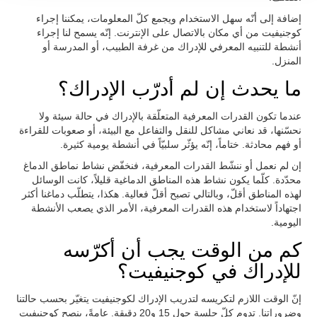
إضافة إلى أنّه سهل الاستخدام ويجمع كلّ المعلومات، يمكننا إجراء
كوجنيفيت من أي مكان بالاتصال على الإنترنت. إنّه يسمح لنا إجراء
أنشطة للتنبيه المعرفي للإدراك من غرفة الطبيب، أو المدرسة أو
المنزل.
ما يحدث إن لم أدرّب الإدراك؟
عندما تكون القدرات المعرفية المتعلّقة بالإدراك في حالة سيئة ولا
نحسّنها، قد نعاني مشاكل للنقل والتفاعل مع البيئة، أو صعوبات للقراءة
أو فهم محادثة. ختاماً، إنّه يؤثّر سلبيّاً في أنشطة يومية كثيرة.
إن لم نعمل أو ننشّط القدرات المعرفية، فنخفّض نشاط نماطق الدماغ
محدّدة. كلّما يكون نشاط هذه المناطق الدماغية قليلاً، كانت الوسائل
لهذه المناطق أقلّ، وبالتالي تصبح أقلّ فعالية. هكذا، يتطلّب دماغنا أكثر
اجتهاداً لاستخدام هذه القدرات المعرفية، الأمر الذي يصعب الأنشطة
اليومية.
كم من الوقت يجب أن أكرّسه
للإدراك في كوجنيفيت؟
إنّ الوقت اللازم لتكريسه لتدريب الإدراك لكوجنيفيت يتغيّر بحسب حالتنا
وضروراتنا. تدوم كلّ جلسة حول 15 و20 دقيقة. عامةً، ينصح كوجنيفيت