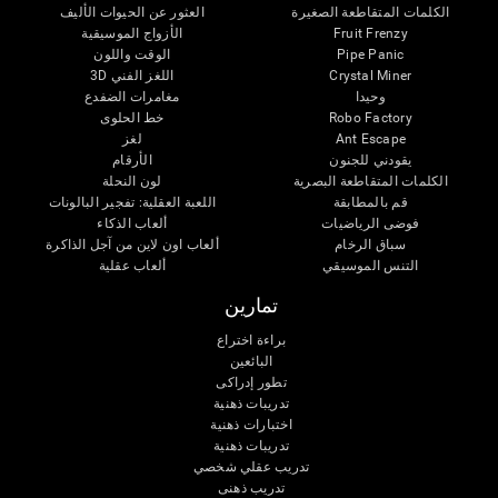
الكلمات المتقاطعة الصغيرة
العثور عن الحيوات الأليف
Fruit Frenzy
الأزواج الموسيقية
Pipe Panic
الوقت واللون
Crystal Miner
اللغز الفني 3D
وحيدا
مغامرات الضفدع
Robo Factory
خط الحلوى
Ant Escape
لغز
يقودني للجنون
الأرقام
الكلمات المتقاطعة البصرية
لون النحلة
قم بالمطابقة
اللعبة العقلية: تفجير البالونات
فوضى الرياضيات
ألعاب الذكاء
سباق الرخام
ألعاب اون لاين من آجل الذاكرة
التنس الموسيقي
ألعاب عقلية
تمارين
براءة اختراع
البائعين
تطور إدراكى
تدريبات ذهنية
اختبارات ذهنية
تدريبات ذهنية
تدريب عقلي شخصي
تدريب ذهنى