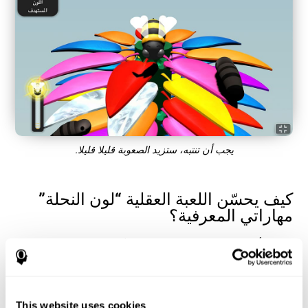
يجب أن تنتبه، ستزيد الصعوبة قليلا قليلا.
كيف يحسّن اللعبة العقلية “لون النحلة”
مهاراتي المعرفية؟
باللعب بألعاب مثل لون النحلة لكوجنيفيت ننشّط نمط للتنشيط العصبي
المتنوعي. إنّ تكرار وتدريب النمط هذا يساعد في إنشاء تشابك عصبي
جديد وإعادة تنظيم الدوائر العصبية لتستعيد الوظائف المعرفية الضعيفة.
تساعد اللعبة لون النحلة في تدريب الانتباه. قد يساعد تنبيه الانتباه
باستمرار في إنشاء تشابك عصبي جديد وإعادة تنظيم الدوائر العصبية
This website uses cookies