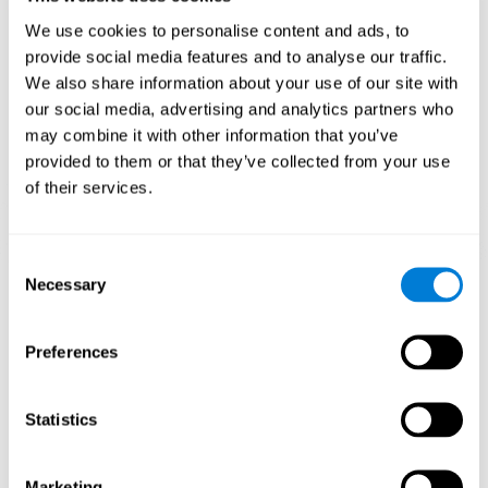
وتحسين الوظائف المعرفية.
We use cookies to personalise content and ads, to
الأسبوع الأوّل
الأسبوع الثاني
الأسبوع الثالث
provide social media features and to analyse our traffic.
We also share information about your use of our site with
our social media, advertising and analytics partners who
may combine it with other information that you’ve
provided to them or that they’ve collected from your use
of their services.
Consent
صورة توجيهية للشبكات العصبية بعد ثلاثة أسابيع.
Necessary
Selection
ما يحدث إن لم أدرّب قدراتي المعرفية؟
Preferences
تمّ تصميم دماغنا لتوفير الموارد، لذلك يحذف الاتصالات غير المستخمة.
هكذا، إن لم نستخدم مهارة معرفية، لا يعطي الدماغ موارد لهذا نمط
التنشيط العصبي ويصبحه ضعيفاً. إنّه يجعلنا أقل مهارة لاستخدام الوظيفة
Statistics
هذه، الأمر الذي يؤدّي إلى أقلّ فعالية في الأنشطة اليومية.
Marketing
ألعاب الموصى بها