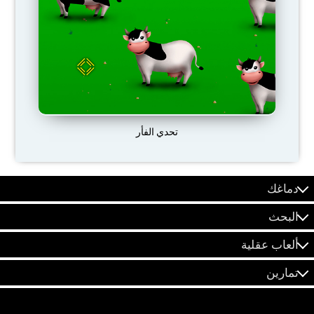
تحدي الفأر
دماغك
البحث
ألعاب عقلية
تمارين