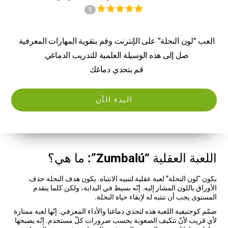
5
العب “لون النحلة” على الإنترنت وقم بتقوية المهارات المعرفية
صل إلى هذه الوسيلة العلمية للتدريب الدماغي
قم بتحدي دماغك
البدء الآن
اللعبة العقلية “Zumbalú”: ما هي؟
يكون “لون النحلة” لعبة عقلية لتنبيه الانتباه. يكون هدف النحلة حذف
الأوراق باللون المشار إليه. إنّه بسيط في البداية، ولكن كلما يتقدم
المستوى يجب أن تنتبه له لإبقاء حياة النحلة.
صمّم كوجنيفية اللعبة هذه لتحدي دماغنا والأداء المعرفي. إنّها لعبة ممتازة
لأي قريب لأنّ تتكيف الصعوبة بحسب ضرورات كلّ مستخدم. إنّه يصبحها