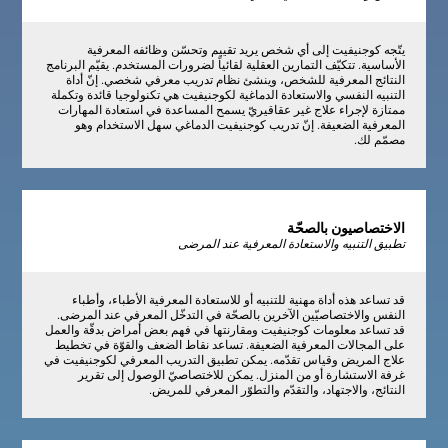
يتّجه كوجنيفيت إلى أي شخص يريد تقييم وتحسّن وظائفه المعرفية
الأساسية. تتكيّف التمارين العقلية لقائياً لضرورات المستخدم. يقيّم البرنامج
النتائج المعرفية للشخص، وينشئ نظام تدريب معرفي شخصي. إنّ أداة
التنبيه النفسي والاستعادة الدماغية لكوجنيفيت هي تكنولوجيا قائدة وتكملة
ممتازة لإجراء علاج غير عقاقيريّ يسمح المساعدة في استعادة المهارات
المعرفية الضعيفة. إنّ تدريب كوجنيفيت الدماغي سهل الاستخدام وهو
مصمّم لك.
الاختصاصيون بالصحّة
تطبيق التنبيه والاستعادة المعرفية عند المرضى
قد تساعد هذه أداة مهنية للتنبيه أو للاستعادة المعرفية الأطباء، وأطباء
النفس والاختصاصيّين الآخرين بالصحّة في التدخّل المعرفي عند المرضى.
قد تساعد معلومات كوجنيفيت ومقارنتها في فهم بعض أمراض بدقّة والعمل
على المجالات المعرفية الضعيفة. تساعد نقاط الضعف والقوّة في تخطيط
علاج المريض وقياس تقدّمه. يمكن تطبيق التدريب المعرفي لكوجنيفيت في
غرفة الاستشارة أو من المنزل. يمكن للاختصاصيّ الوصول إلى تقرير
النتائج، والاجتهاد، والتقدّم والتطوّر المعرفي للمريض.