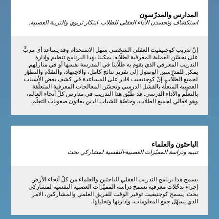
المدارس والمدرّسون
استكشاف وتحسذن الأداء العقلي للطلاب. ابتكار تربوي والتربية العصبية.
إنّ تدريب كوجنيفيت العقلي الشخصي سهل الاستخدام وقد يساعد أي مربٍّ
على تحسّن العملية المعرفية لطلّابه. يمكننا بهذا البرنامج تنظيم وإدارة
التدريب المعرفي الذي يقوم به طلّابنا في المدرسة نفسها أو في منازلهم.
يمكن للمدرّسين الوصول إلى تقرير نتائج كامل، والاجتهاد، والتقدّم والتطوّر
لجميع الطلّاب. إنّ كوجنيفيت قادر على المساعدة في كشف بعض الأسباب
العصبية المتعلٌّة بالفشل الدرسي وتحسّن المعالجات المعرفية المتعلّقة
بالتعلّم والأداء الدرسي. قد طُبّق هذا التدريب في مدارس كلّ أنحاء العالم،
وهو فعالي لجميع الطلاب، وخاصّة للشباب الذين يعانون صعوبات التعلّم.
الباحثون والعلماء
تنبيه ودراسة المميّزات العصبية-النفسية لمشاركي بحث
يسمح هذا برنامج التدريب العقلي للباحثين والعلماء من كلّ أنحاء الأرض
إجراء تدخّلات معرفية تسمح دراسة المميّزات العصبية-النفسية لمشاركي
بحث. يسمح كوجنيفيت توفير الوقت للفريق العلمي والمشاركين، الامر
الذي يسهّل جمع المعلومات، وإدارتها وتحليلها.