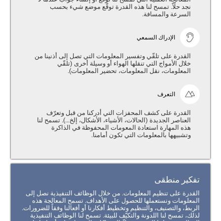
نجد حلّاً. تمسح لنا هذه القدرة توقّع موضع شيء بحسب
السرعة والمسافة.
الإدراك السمعي
القدرة على تلقّي وتفسير المعلومات التي تصل إلى أذنينا من
خلال الأمواج التي تنقلها الهواء أو وسيلة أخرى (تلقّي
المعلومات، نقل المعلومات، تحضير المعلومات).
التعرف
القدرة على كشف المحفزات التي أدركنا من قبل وتعرّف
العناصر الجديدة (الحالات، الأشياء، الأشكال، إلخ...). تسمح لنا
هذه المهارة استعادة المعومات المحفوظة في الذاكرة
وتشبيهها بالمعلومات التي تكون أمامنا.
تفكير منطقى
القدرة على تنظيم المعلومات. من خلال الوظائف التنفيذية نصل إلى
المعلومات ونستعملها للحصول على الأهداف. تسمح المعالجة هذه
الربط، والتصنيف، والتنظيم وتخطيط أفكارنا أو أفعالنا وفقاً للضرورات.
لذلك، تمسح لنا اللدونة والتكيّف للبيئة. تسمح لنا الوظائف التنفيذية