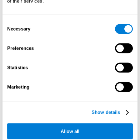
of their services.
القدرة على تجنّب التلهية والتركيز في المعلومات المهمّة. يواكب
الانتباه كلّ المعالجة المعرفية وهو مسؤول عن تعيين الوسائل
المعرفية وفقاً لأهمية المحفزات الداخلية والخارجية. إنّ حالة الانتباه
الجيدة ضروريةً لمعالجات أخرى، مثل الذاكرة أو التخطيط. إنّ الانتباه
Consent
معالجة جوهرية تتطلب أجزاء دماغنا مختلفة، من جذع الدماغ أو
Necessary
Selection
القشرة الجداري إلى القشرة الجبهية. ولكن للنصف الأيمن دور مهمة
في مراقبة الانتباه. تسمح لنا هذه المنطقة المعرفية الانتباه لمحفزات
مهمّة أمام محفزات التهية، والتركيز خلال وقت طويل، وتحويل انتباهنا
بين أنشطة مختلفة أو قسم الانتباه في أحداث تحدث في آن واحد.
Preferences
تركيز الإنتباه
Statistics
قدرة دماغنا على التركّز في المحفزات المهمّة، صرف النظر
عن الوقت. يسمح لنا هذا نوع الانتباه كشف المحفزات المهمّة
بسرعة.
Marketing
الإنتباه المنقسم
Show details
قدرة دماغنا على الانتباه لمحفزات مختلفة في آن واحد
والجواب لمطالب البيئة. الانتباه المقسّم نوع الانتباه يسمح لنا
معلاجة مصادر المعلومات مختلفة وإجراء أكثر من مهمّة واحدة
في آن واحد.
Allow all