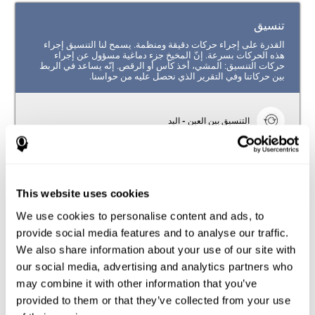
تنسيق
القدرة على إجراء حركات دقيقة ومنظمة. يسمح لنا التنسيق إجراء
هذه الحركات بسرعة. إنّ المخيخ جزء دماغية مسؤول عن إجراء
حركات التنسيق: المشي، أخذ كأس أو الرقص. إنّه يساعد في الربط
بين حركاتنا وفي التقرير الذي نحصل عليه من حواسنا.
التنسيق بين العين - اليد
القدرة على إجراء أنشطة نستخدم لها العينين واليدين. القدرة
على دمج المعلومات من عينينا (الإدراك البصري للمكان) لاتّجاه
حركة يدينا.
This website uses cookies
مدة الإجابة
We use cookies to personalise content and ads, to
القدرة على الكشف، المعالجة والجواب للمحفزات. تعتبر هذه
provide social media features and to analyse our traffic.
المهارة القدرة على ردود فعل جيّدة، لأنّه يعني الزمن الذي
We also share information about your use of our site with
يمضي من إدراك شيء حتّى الجواب له.
our social media, advertising and analytics partners who
may combine it with other information that you’ve
provided to them or that they’ve collected from your use
انتباه