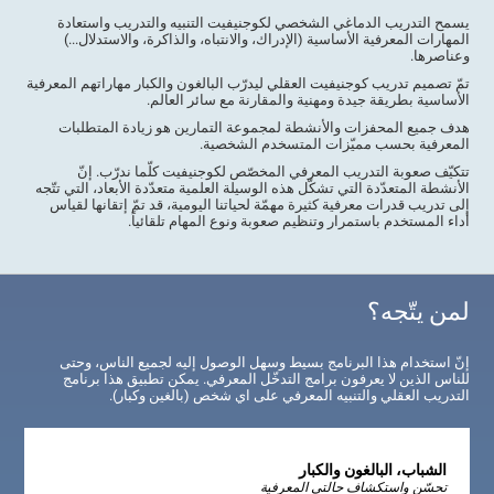
يسمح التدريب الدماغي الشخصي لكوجنيفيت التنبيه والتدريب واستعادة
المهارات المعرفية الأساسية (الإدراك، والانتباه، والذاكرة، والاستدلال...)
وعناصرها.
تمّ تصميم تدريب كوجنيفيت العقلي ليدرّب البالغون والكبار مهاراتهم المعرفية
الأساسية بطريقة جيدة ومهنية والمقارنة مع سائر العالم.
هدف جميع المحفزات والأنشطة لمجموعة التمارين هو زيادة المتطلبات
المعرفية بحسب مميّزات المتسخدم الشخصية.
تتكيّف صعوبة التدريب المعرفي المخصّص لكوجنيفيت كلّما ندرّب. إنّ
الأنشطة المتعدّدة التي تشكّل هذه الوسيلة العلمية متعدّدة الأبعاد، التي تتّجه
إلى تدريب قدرات معرفية كثيرة مهمّة لحياتنا اليومية، قد تمّ إتقانها لقياس
أداء المستخدم باستمرار وتنظيم صعوبة ونوع المهام تلقائياً.
لمن يتّجه؟
إنّ استخدام هذا البرنامج بسيط وسهل الوصول إليه لجميع الناس، وحتى
للناس الذين لا يعرفون برامج التدخّل المعرفي. يمكن تطبيق هذا برنامج
التدريب العقلي والتنبيه المعرفي على اي شخص (بالغين وكبار).
الشباب، البالغون والكبار
تحسّن واستكشاف حالتي المعرفية