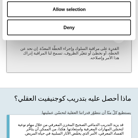
الكبت
Allow selection
القدرة على كبت ومراقبة الأجوبة التلقائية وإنشاء اجوبة من
خلال الانتباه ولاستدلال. توقف هذه المهارة السلوك التلقائي
غير المناسب وتستبدلها بجواب مناسبة للحالة.
Deny
التحديث
القدرة على مراقبة السلوك وإجراء الخطّة المعدّة. إن نحد عن
الخطّة، أو نخطئ أو تتغيّر الظروف، تسمح لنا المراقبة إدراك
هذا الأمر وإصلاحه.
ماذا أحصل عليه بتدريب كوجنيفيت العقلي؟
يستطيع كلّ منّا أن نتطوّر قدراتنا العقلية لتحسّن عمليتها.
قد يزيد التدريب الدماغي الصحيح المخزن المعرفي من خلال مهام نوعية
لتحسّن المهارات المعرفية واستعادتها. هكذا، من الممكن أن يتأخّر
الفساد المعرفي، الأمر الذي يخفّض الآثار السلبية في حياة المريض.