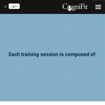
دخول
ال