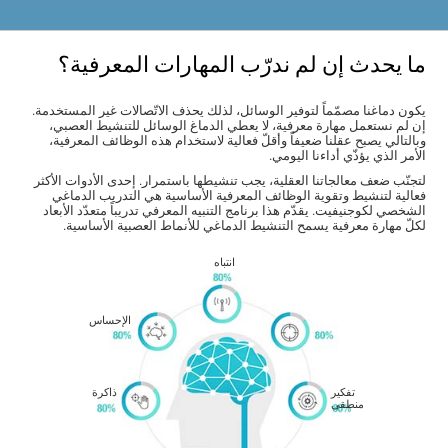
ما يحدث إن لم ندرّب المهارات المعرفية؟
يكون دماغنا مصمّماً لتوفير الوسائل، لذلك يحذف الاتّصالات غير المستخدمة.
إن لم نستعمل مهارة معرفية، لا يعطي الدماغ الوسائل للتنشيط العصبي،
وبالتالي يصبح عقلنا ضعيفاً وأقلّ فعالية لاستخدام هذه الوظائف المعرفية،
الأمر الذي يؤذّي أداءنا اليومي.
لتجنّب ضعف معالجاتنا العقلية، يجب تنشيطها باستمرار. إحدى الأدوات الأكثر
فعالية لتنشيط وتقوية الوظائف المعرفية الأساسية هي التدريب الدماغي
الشخصي لكوجنيفيت. يقدّم هذا برنامج التنبيه المعرفي تدريباً متعدّد الأبعاد
لكلّ مهارة معرفية يسمح التنشيط الدماغي للأنماط العصبية الأساسية.
انتباه
الإحساس
تفكير
ذاكرة
منطقى