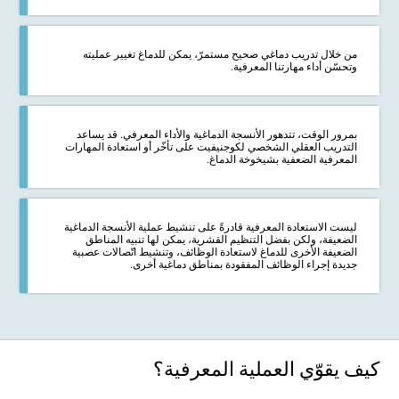
من خلال تدريب دماغي صحيح مستمرّ، يمكن للدماغ تغيير عمليته
وتحسّن أداء مهارتنا المعرفية.
بمرور الوقت، تتدهور الأنسجة الدماغية والأداء المعرفي. قد يساعد
التدريب العقلي الشخصي لكوجنيفيت على تأخّر أو استعادة المهارات
المعرفية الضعفية بشيخوخة الدماغ.
ليست الاستعادة المعرفية قادرةً على تنشيط عملية الأنسجة الدماغية
الضعيفة، ولكن بفضل التنظيم القشرية، يمكن لها تنبيه المناطق
الضعيفة الأخرى للدماغ لاستعادة الوظائف، وتنشيط اتّصالات عصبية
جديدة إجراء الوظائف المفقودة بمناطق دماغية أخرى.
كيف يقوّي العملية المعرفية؟