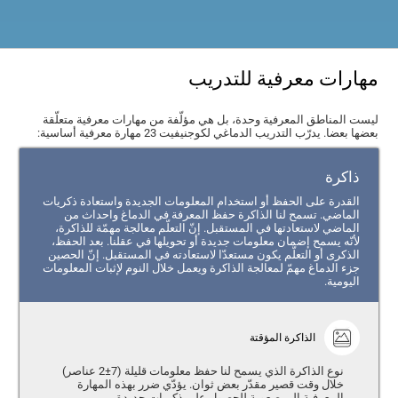
مهارات معرفية للتدريب
ليست المناطق المعرفية وحدة، بل هي مؤلّفة من مهارات معرفية متعلّقة
بعضها بعضا. يدرّب التدريب الدماغي لكوجنيفيت 23 مهارة معرفية أساسية:
ذاكرة
القدرة على الحفظ أو استخدام المعلومات الجديدة واستعادة ذكريات
الماضي. تسمح لنا الذاكرة حفظ المعرفة في الدماغ واحداث من
الماضي لاستعادتها في المستقبل. إنّ التعلّم معالجة مهمّة للذاكرة،
لأنّه يسمح إضمان معلومات جديدة أو تحويلها في عقلنا. بعد الحفظ،
الذكرى أو التعلّم يكون مستعدّا لاستعادته في المستقبل. إنّ الحصين
جزء الدماغ مهمّ لمعالجة الذاكرة ويعمل خلال النوم لإثبات المعلومات
اليومية.
الذاكرة المؤقتة
نوع الذاكرة الذي يسمح لنا حفظ معلومات قليلة (7±2 عناصر)
خلال وقت قصير مقدّر بعض ثوان. يؤدّي ضرر بهذه المهارة
المعرفية إلى صعوبة للحصول على ذكريات جديدة.