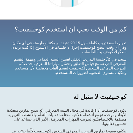
كم من الوقت يجب أن أستخدم كوجنيفيت؟
تدوم جلسة تدريب كاملة حول 15-20 دقيقة، ويمكننا ممارسته في أي مكان
وفي أي وقت. ينصح كوجنيفيت إجراء 3 جلسات في الأسبوع. إذا كنت تريده،
سذكّرك كوجنيفيت الجلسات.
سنجد في كلّ جلسة التدريب العقلي لعبتين التنبيه الدماغي ومهمة التقييم
المعرفي التي تسمح قياس التطوّر وتحسّن مهاراتنا المعرفية. قد صمّم
التدريب الدماغي الشخص لكوجنفيت لتعييم ألعاب مخصّصة لأي مستخدم
وتتكيّف مستوى الصعوبة لضرورات المستخدم.
كوجنيفيت لا مثيل له
يكون كوجنيفيت أداةً قائدة في مجال التنبيه المعرفي. إنّه يدمج تمارين متعدّدة
الأبعاد وموحدة تجمع أنشطة علاجية مختلفة: تقنيات التعلّم والأنشطة التربوية
مصمّمة بالاختصاصيّين لتدريب المهارات المعرفية، الأمر الذي يساعد على
تحسين فعاليتها.
تتكيّف صعوبة تمارين التدريب المعرفي الشخص لكوجنيفيت كلّما يدرّبه. قد