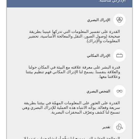
الإداركي مناسبة.
الإدراك البصري
القدرة على تفسير المعلومات التي تدركها عينينا بطريقة
صحيحة (وصول الصور، النقل والمعالجة الأساسية، تحضير
المعلومات والإدراك).
الإدراك المكاني
قدرة البشر على معرفة علاقته مع البيئة في المكان حولنا
والعلاقة بنفسنا. يسمح لنا الإدراك المكاني فهم تنظيم بيئتنا
وعلاقتنا معها.
الفحص البصري
القدرة على العثور على المعلومات المهمّة في بيئتنا بطريقة
سريعة وفعالة. يوجّه الانتباه هذه العملية للإدراك البصري وهي
تسمح لنا كشف وتعرّف المحفزات البصرية.
تقدير
المعالجة العقلية التي تمسح لنا توقّع أو إنشاء جواب عندما لا