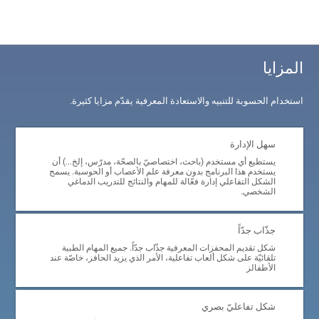
المزايا
استخدام الحسوبة للتنبيه والاستعادة المعرفية يقدّم مزايا كثيرة.
سهل الإدارة
يستطيع أي مستخدم (باحث، اختصاصيّ بالصحّة، مدرّس، إلخ...) أن
يستخدم هذا البرنامج بدون معرفة علم الأعصاب أو الحوسبة. يسمح
الشكل التفاعلي إدارة فعّالة للمهام والنتائج للتدريب الدماغي
الشخصي.
جذّاب جدّاً
شكل تقديم المحفزات المعرفية جذّاب جدّاً. جميع المهام الطبية
تلقائيّة على شكل ألعاب تفاعلية، الأمر الذي يزيد الحافز، خاصّة عند
الأطفالز
شكل تفاعليّ بصري