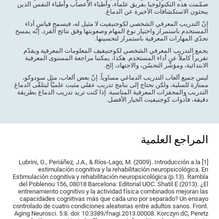
صمّمت هذه التكنولوجيا بفريق علماء، وأطباء الأعصاب وأطباء النفس الذين
يبحثون الاستكشافات الأخيرة عن الدماغ.
إنّ التدريب المعرفي الشخصي لكوجنيفيت لا مثيل له، فيسمح قياس أداء
المستخدم باستمرار واختيار نوع المهام وصعوبتها وفق نتائج الفرد. إنّه يمسح
تحدّي المهارات المعرفية باستمرار لتحسينها.
يجمع التدريب المعرفي الشخصي لكوجنيفيف المعلومات المعرفية ويقدّم
تقريراً كاملاً عن أداء المستخدم. هكذا، يمكننا مراجعة المستوى المعرفية
الابتدائية، ومؤشّر التحسّن، والاجتهاد، إلخ.
ليس جميع ألعاب التدريب الدماغي مساوياً. إنّ بعض ألعاب، مثل سودوكو،
ممتازة للسلية، ولكن نحتاج إلى بنامج تدريب عقلي مثبت علميّاً ليتلقّى الدماغ
التدريب والمحفزات المعرفية المناسبة. إذا كنت تريد تدريب الدماغ بطريقة
دقيقة، فأدوات كوجنيفيت الخيار الأفضل.
المراجع العلمية
[1] Lubrini, G., Periáñez, J.A., & Ríos-Lago, M. (2009). Introducción a la
estimulación cognitiva y la rehabilitación neuropsicológica. En
Estimulación cognitiva y rehabilitación neuropsicológica (p.13). Rambla
del Poblenou 156, 08018 Barcelona: Editorial UOC. Shatil E (2013). ¿El
entrenamiento cognitivo y la actividad física combinados mejoran las
capacidades cognitivas más que cada uno por separado? Un ensayo
controlado de cuatro condiciones aleatorias entre adultos sanos. Front.
Aging Neurosci. 5:8. doi: 10.3389/fnagi.2013.00008. Korczyn dC, Peretz