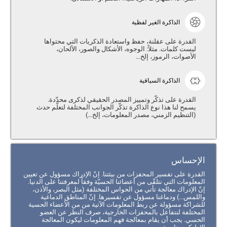
الذاكرة الغير لفظية
القدرة على عقلنة، حفظ واستعادة الذكريات التي محتواها
ليست كلمات. مثلاً: الوجوه، الأشكال والصور، الألحان،
الأصوات، الرموز، إلخ...
الذاكرة السياقية
القدرة على تذكّر وتمييز المصدر الحقيقي لذكرى محدّدة.
يسمح لنا هذا نوع الذاكرة تذكّر الجوانب المختلفة لتعلّم حدث
(التنظيم الزمني، مصدر المعلومات، إلخ...)
الإحساس
القدرة على تفسير المحفزات من بيئتنا. إنّ الإدراك مسؤول عن تعيين
المعلومات التي نتلقّى من أعضائنا الحسيّة وفقاً لمعرفتنا على الدنيا.
إنّ الإدراك معالجة تأتي من الحواس المختلفة (مثل البصر، والأذن،
واللمس...) ودماغنا مسؤول عن تفسيرها. إنّ المناطق الدماغية
للشراكة مسؤولة عن ربط المعلومات الآتية من من الأعضاء الحسية
المختلفة لنتفاعل بالمحفزات الخارجية، صرف النظر عن العضو
الحسي. يجب أن يقام بمعالجة فهم المعلومات ليكون المعالجة