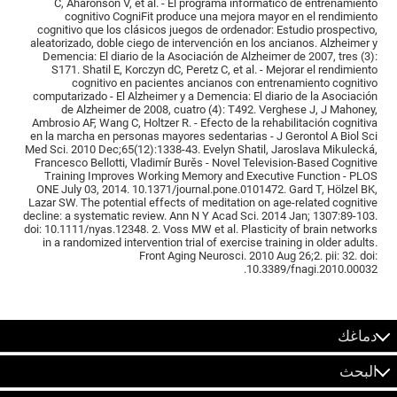
C, Aharonson V, et al. - El programa informático de entrenamiento
cognitivo CogniFit produce una mejora mayor en el rendimiento
cognitivo que los clásicos juegos de ordenador: Estudio prospectivo,
aleatorizado, doble ciego de intervención en los ancianos. Alzheimer y
Demencia: El diario de la Asociación de Alzheimer de 2007, tres (3):
S171. Shatil E, Korczyn dC, Peretz C, et al. - Mejorar el rendimiento
cognitivo en pacientes ancianos con entrenamiento cognitivo
computarizado - El Alzheimer y a Demencia: El diario de la Asociación
de Alzheimer de 2008, cuatro (4): T492. Verghese J, J Mahoney,
Ambrosio AF, Wang C, Holtzer R. - Efecto de la rehabilitación cognitiva
en la marcha en personas mayores sedentarias - J Gerontol A Biol Sci
Med Sci. 2010 Dec;65(12):1338-43. Evelyn Shatil, Jaroslava Mikulecká,
Francesco Bellotti, Vladimír Burěs - Novel Television-Based Cognitive
Training Improves Working Memory and Executive Function - PLOS
ONE July 03, 2014. 10.1371/journal.pone.0101472. Gard T, Hölzel BK,
Lazar SW. The potential effects of meditation on age-related cognitive
decline: a systematic review. Ann N Y Acad Sci. 2014 Jan; 1307:89-103.
doi: 10.1111/nyas.12348. 2. Voss MW et al. Plasticity of brain networks
in a randomized intervention trial of exercise training in older adults.
Front Aging Neurosci. 2010 Aug 26;2. pii: 32. doi:
10.3389/fnagi.2010.00032.
دماغك
البحث