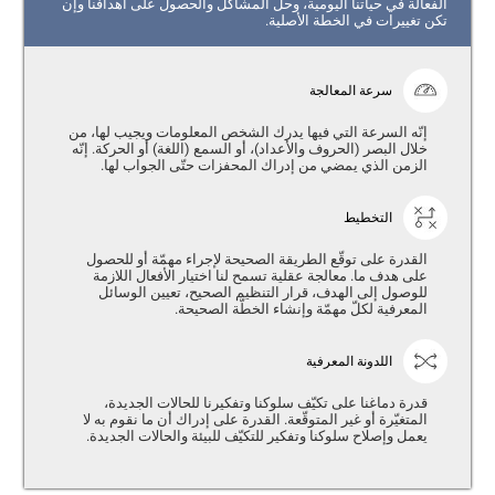
الفعالة في حياتنا اليومية، وحلّ المشاكل والحصول على أهدافنا وإن
تكن تغييرات في الخطة الأصلية.
سرعة المعالجة
إنّه السرعة التي فيها يدرك الشخص المعلومات ويجيب لها، من
خلال البصر (الحروف والأعداد)، أو السمع (اللغة) أو الحركة. إنّه
الزمن الذي يمضي من إدراك المحفزات حتّى الجواب لها.
التخطيط
القدرة على توقّع الطريقة الصحيحة لإجراء مهمّة أو للحصول
على هدف ما. معالجة عقلية تسمح لنا اختيار الأفعال اللازمة
للوصول إلى الهدف، قرار التنظيم الصحيح، تعيين الوسائل
المعرفية لكلّ مهمّة وإنشاء الخطّة الصحيحة.
اللدونة المعرفية
قدرة دماغنا على تكيّف سلوكنا وتفكيرنا للحالات الجديدة،
المتغيّرة أو غير المتوقّعة. القدرة على إدراك أن ما نقوم به لا
يعمل وإصلاح سلوكنا وتفكير للتكيّف للبيئة والحالات الجديدة.