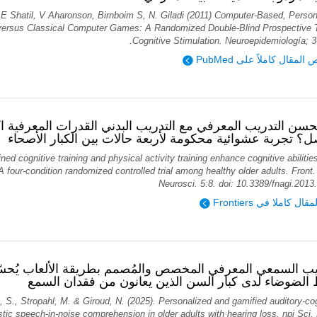
E Shatil, V Aharonson, Birnboim S, N. Giladi (2011) Computer-Based, Person
 versus Classical Computer Games: A Randomized Double-Blind Prospective Tr
Cognitive Stimulation. Neuroepidemiología; 3
قرأ نص المقال كاملاً على
سن التدريب المعرفي مع التدريب البدني القدرات المعرفية ا
؟ تجربة عشوائية محكومة لأربعة حالات بين الكبار الأصحاء
ed cognitive training and physical activity training enhance cognitive abiliti
A four-condition randomized controlled trial among healthy older adults. Front
Neurosci. 5:8. doi: 10.3389/fnagi.2013
رؤية المقال كاملا في 
يب السمعي المعرفي المخصص والمُصمم بطريقة الألعاب يُحسّ
لضوضاء لدى كبار السن الذين يعانون من فقدان السمع
 S., Stropahl, M. & Giroud, N. (2025). Personalized and gamified auditory-cog
stic speech-in-noise comprehension in older adults with hearing loss. npj Sci.