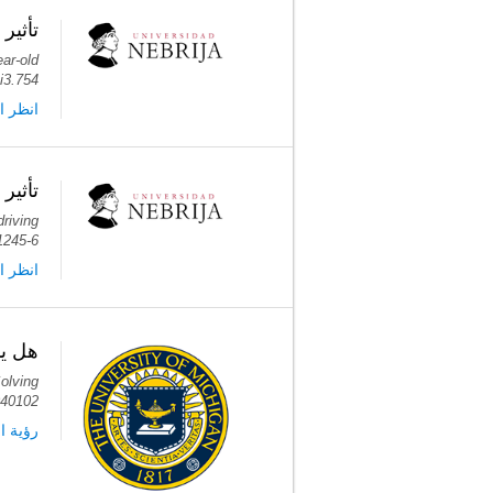
تأثير 
ear-old
1i3.754
انظر ا
تأثير
driving
1245-6
انظر ا
هل يم
olving
0040102
ر PubMed