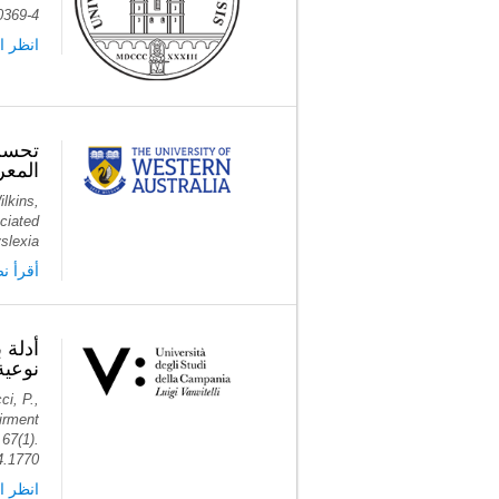
0369-4
انظر ا
تحسن 
المعر
lkins,
ciated
slexia
أ PubMed
نوعي.
ci, P.,
irment
67(1).
24.1770
انظر ا