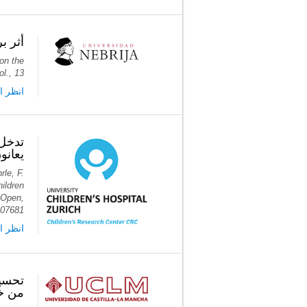
أثر ب
 on the
l., 13
انظر ا
يعان.
rle, F.
hildren
 Open,
107681
انظر ا
gniFit