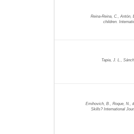
Reina-Reina, C., Antón, E
children. Internat
Tapia, J. L., Sánch
Emihovich, B., Roque, N., 
Skills? International Jo