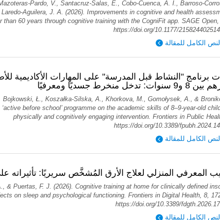
Mazoteras-Pardo, V., Santacruz-Salas, E., Cobo-Cuenca, A. I., Barroso-Corrot
Laredo-Aguilera, J. A. (2026). Improvements in cognitive and health assessm
r than 60 years through cognitive training with the CogniFit app. SAGE Open, 
https://doi.org/10.1177/21582440251
لنص الكامل للمقالة
ات برنامج "النشاط قبل المدرسة" على المهارات الأكاديمية للأط
وات: تدخل منخرط جسديًا ومعرفيًا
, Bojkowski, Ł., Koszałka-Silska, A., Khorkova, M., Gomołysek, A., & Bronik
e ‘active before school’ programme on the academic skills of 8–9-year-old chil
physically and cognitively engaging intervention. Frontiers in Public Heal
https://doi.org/10.3389/fpubh.2024.1
لنص الكامل للمقالة
يب المعرفي المنزلي لعلاج الأرق المُشخَّص سريريًا: تأثيراته عل
A., & Puertas, F. J. (2026). Cognitive training at home for clinically defined in
fects on sleep and psychological functioning. Frontiers in Digital Health, 8, 1
https://doi.org/10.3389/fdgth.2026.1
لنص الكامل للمقالة