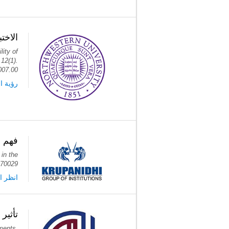
الاخت
lity of
 12(1).
.007.00
ر PubMed
فهم ا
 in the
s.70029
انظر ا
تأثير
ments.