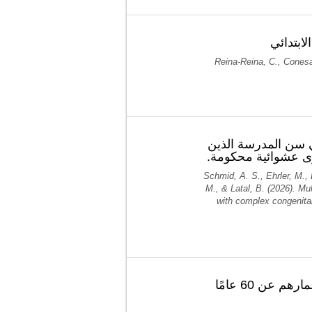
لابتدائي
Reina-Reina, C., Conesa,
تدخل الوظيفة التنفيذية المخصص متعدد الأنماط (E-F
وى عشوائية محكومة
Schmid, A. S., Ehrler, M.,
M., & Latal, B. (2026). Mu
with complex congenital
تحسينات في التقييم المعرفي والصحي لدى الأشخاص الذين تزيد أعمارهم عن 60 عامًا