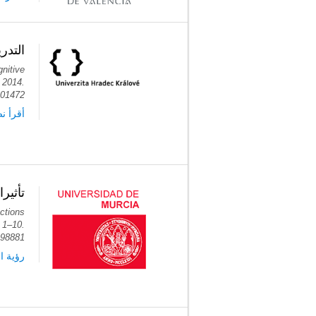
التدر
nitive
 2014.
101472
أ PubMed
تأثير
nctions
 1–10.
998881
ر PubMed