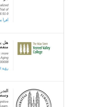
alized
ial of
6:91-9.
أ PubMed
هل يح
منفصل
es more
. Aging
.00008
Frontiers
التدر
وسط ا
nitive
 Learn.