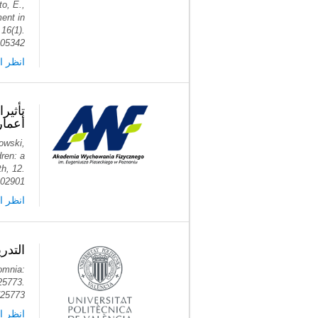
o, E.,
ent in
16(1).
405342
انظر ا
تأثير
أعمارهم بين 8 و9 سن
owski,
dren: a
th, 12.
402901
انظر ا
التدر
somnia:
725773.
725773
انظر ا