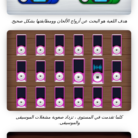
هدف اللعبة هو البحث عن أزواج الألحان وومطابقتها بشكل صحيح.
كلما تقدمت في المستوى ، تزداد صعوبة مشغلات الموسيقى
والموسيقى.