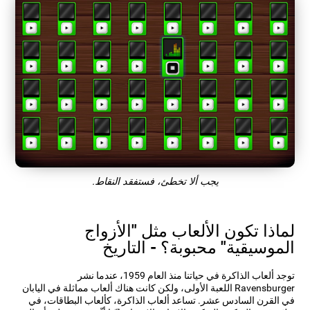
يجب ألا تخطئ، فستفقد النقاط.
لماذا تكون الألعاب مثل "الأزواج
الموسيقية" محبوبة؟ - التاريخ
توجد ألعاب الذاكرة في حياتنا منذ العام 1959، عندما نشر
Ravensburger اللعبة الأولى، ولكن كانت هناك ألعاب مماثلة في اليابان
في القرن السادس عشر. تساعد ألعاب الذاكرة، كألعاب البطاقات، في