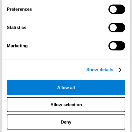
Preferences
Statistics
إسقاط رسومي توجيهي للشبكات العصبية بعد 3 أسابيع.
Marketing
ما يحدث إن مل أدرّب مهاراتي المعرفية؟
يميل دماغنا إلى توفير الموارد عن طريق التخلص من الاتصالات التي لا
يستخدمها. إن لم نستخدم مهارة معرفية، لا يعطي الدماغ وسائل لهذا نمط
Show details
التنشيط العصبي، في يصبح ضعيفاً. إن لم ندرّب هذه الوظيفة المعرفة،
نصبح أقل فعالية عند الأنشطة اليومية.
Allow all
ألعاب الموصى بها
Allow selection
Deny