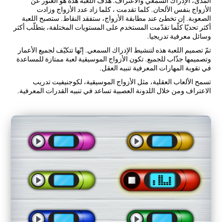
المدى، الإدراك السمعي والاعتراف. هدف اللعبة هذه هو العثور عن
الأزواج بنفس الألحان. كلما تقدمت ، كلما زاد عدد الأزواج وزادت
الصعوبة. إن تخطئ عند مطابقة الأزواج، ستفقد النقاط. ستصبح اللعبة
أكثر تحديّا كلّما تقدّمت المستخدم على المستويات المختلفة، بتطلّب أكثر
وسائل معرفية تدريجيا.
تمّ تصميم اللعبة هذه لتنشيط الإدراك السمعي. إنّها تتكيّف لجميع الأعمار
وتصميمها جذّاب للجميع. تكون الأزواج الموسيقية لعبة ممتازة للمساعدة
في تقوية المهارات المعرفية تنبيه العقل.
تسمح الألعاب العقلية، مثل الأزواج الموسيقية، لكوجنيفيت تدريب
الاعتراف ومن خلال اللدونة العصبية تساعد في تنبيه القدرات المعرفية.