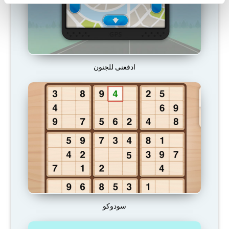
ادفعنى للجنون
سودوكو