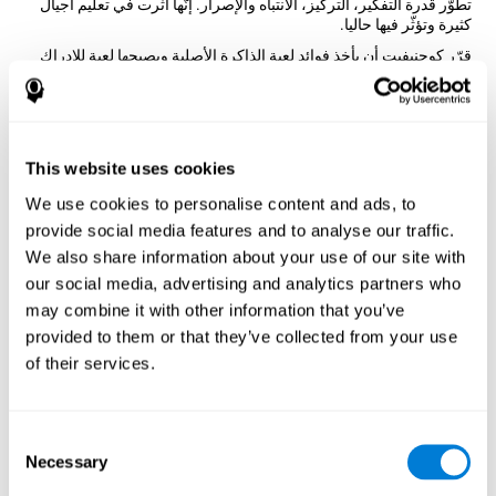
تطوّر قدرة التفكير، التركيز، الانتباه والإصرار. إنّها أثّرت في تعليم أجيال
كثيرة وتؤثّر فيها حاليا.
قرّر كوجنيفيت أن يأخذ فوائد لعبة الذاكرة الأصلية ويصبحها لعبة للإدراك
السمعي، مثل الأزواج الموسيقية. وفقا لعلماء النفس العصبي، إنّه تغيير
مهم، فيساعد المستخدم على تدريب أذنيه والمهارات المعرفية المتعلٌّة
بالسمع.
كيف تحسّن اللعبة العقلية "الأزواج
This website uses cookies
الموسيقية" مهاراتي المعرفية؟
We use cookies to personalise content and ads, to
باللعب باستمرار والتدريب بألعاب مثل الأزواج الموسيقية لكوجنيقيت
provide social media features and to analyse our traffic.
ننشّط نمط تنشيط عصبي يساعد في تنظيم الدوائر العصبية واستعادة
We also share information about your use of our site with
الوظائف المعرفية الضعيفة.
our social media, advertising and analytics partners who
إنّ تنبيه المهارات باستمرار يساعد في إنشاء مشبك عصبي جديد وإعادة
may combine it with other information that you’ve
تنظيم الدوائر العصبية وتحسّن الوظائف المعرفية. هدف الأزواج
الموسيقية هو تنبيه القدرات المتعلّقة بالاعتراف والذاكرة الصوتية قصيرة
provided to them or that they’ve collected from your use
المدى.
of their services.
الأسبوع الأوّل
الأسبوع الثاني
الأسبوع الثالث
Consent
Necessary
Selection