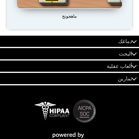
ماهجونج
دماغك
البحث
ألعاب عقلية
تمارين