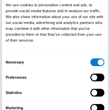
We use cookies to personalise content and ads, to
provide social media features and to analyse our traffic.
We also share information about your use of our site with
Javier Díaz
our social media, advertising and analytics partners who
Quality Assurance Manager
may combine it with other information that you’ve
Linkedin
provided to them or that they’ve collected from your use
of their services.
Beatriz Rodríguez
Head of Games Art
Consent
Linkedin
Necessary
Selection
Preferences
David Asensio
Head of Neuroscience Research
Linkedin
Statistics
Marketing