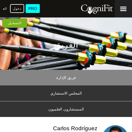
PRO
دخول
العرب
التسجيل
الفريق
فريق الإدارة
المجلس الاستشاري
المستشارون العلميون
Carlos Rodríguez