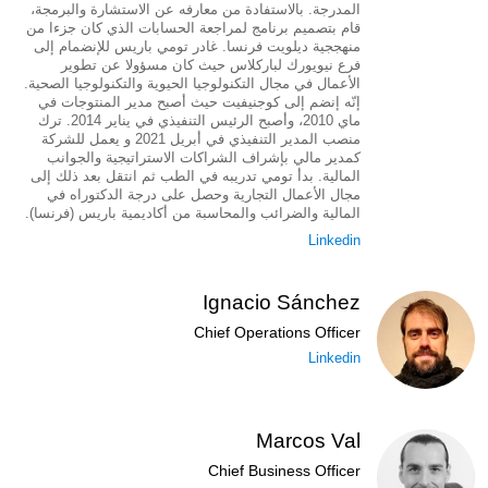
المدرجة. بالاستفادة من معارفه عن الاستشارة والبرمجة،
قام بتصميم برنامج لمراجعة الحسابات الذي كان جزءا من
منهججية ديلويت فرنسا. غادر تومي باريس للإنضمام إلى
فرع نيويورك لباركلاس حيث كان مسؤولا عن تطوير
الأعمال في مجال التكنولوجيا الحيوية والتكنولوجيا الصحية.
إنّه إنضم إلى كوجنيفيت حيث أصبح مدير المنتوجات في
ماي 2010، وأصبح الرئيس التنفيذي في يناير 2014. ترك
منصب المدير التنفيذي في أبريل 2021 و يعمل للشركة
كمدير مالي بإشراف الشراكات الاستراتيجية والجوانب
المالية. بدأ تومي تدريبه في الطب ثم انتقل بعد ذلك إلى
مجال الأعمال التجارية وحصل على درجة الدكتوراه في
المالية والضرائب والمحاسبة من أكاديمية باريس (فرنسا).
Linkedin
Ignacio Sánchez
Chief Operations Officer
Linkedin
Marcos Val
Chief Business Officer