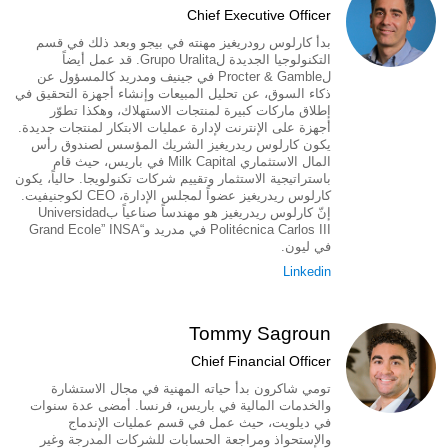
Chief Executive Officer
بدأ كارلوس رودريغيز مهنته في بيجو وبعد ذلك في قسم
التكنولوجيا الجديدة لGrupo Uralita. قد عمل أيضاً
لProcter & Gamble في جينيف ومدريد كالمسؤول عن
ذكاء السوق، عن تحليل المبيعات وإنشاء أجهزة التحقيق في
إطلاق ماركات كبيرة لمنتجات الاستهلاك، وهكذا تطوّر
أجهزة على الإنترنت لإدارة عمليات الابتكار لمنتجات جديدة.
يكون كارلوس ريدريغيز الشريك المؤسس لصندوق رأس
المال الاستثماري Milk Capital في باريس، حيث قام
باستراتيجية الاستثمار وتقييم شركات تكنولويجا. حالياً، يكون
كارلوس ريدريغيز عضواً لمجلس الإدارة، CEO لكوجنيفيت.
إنّ كارلوس ريدريغيز هو مهندساً صناعياً بUniversidad
Politécnica Carlos III في مدريد و“Grand Ecole” INSA
في ليون.
Linkedin
Tommy Sagroun
Chief Financial Officer
تومي شاكرون بدأ حياته المهنية في مجال الاستشارة
والخدمات المالية في باريس، فرنسا. أمضى عدة سنوات
في ديلويت، حيث عمل في قسم عمليات الإندماج
والإستحواذ ومراجعة الحسابات للشركات المدرجة وغير