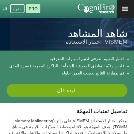
PRO
دخول
العرب
شاهد المشاهد
VISMEM: اختبار الاستعادة
اختبار التقييم العرفي لتقيم المهارات المعرفية.
قايس وقيّم المناطق المعرفية المتعلّقة بالذاكرة البصرية قصيرة المدى.
قم بمقارنة النتائج بحسب العمر. حاوله!
البدء الآن
تفاصيل تقنيات المهمّة
يرتكز اختبار الاستعادة VISMEM على رائز (Memory Malingering
(TOMM. هدف المهمّة هو الانتباه وحفاظ المميّزات اللازمة في سياق
ما. سيلاحظ الاختصاصيّون قدرة الذاكرة للمستخدم، والانتباه والاعتراف