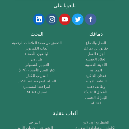
تابعونا على
دماغك
البحث
العقل والدماغ
التحقق من صحة العلاجات الرقمية
حقائق عن دماغك
ألعاب الكمبيوتر
أجزاء العقل
البالغون الأصحاء
الخلايا العصبية
طيارون
اللدونة العصبية
التقييم الشمولي
المعرفة
كبار السن الأصحاء (iTV)
فقدان الذاكرة
التدريب للكبار
الإعاقة الذهنية
الحالة المعرفية عند الكبار
وظائف ذهنية
المراجعة المستمرة
الأعمال التنفيذيّة
تصنيف SG4D
الإدراك الحسى
الانتباه
ألعاب عقلية
الشطرنج اون لاين
التزاحم
الكلمات المتقاطعة الصغيرة
العثور عن الحيوات الأليف