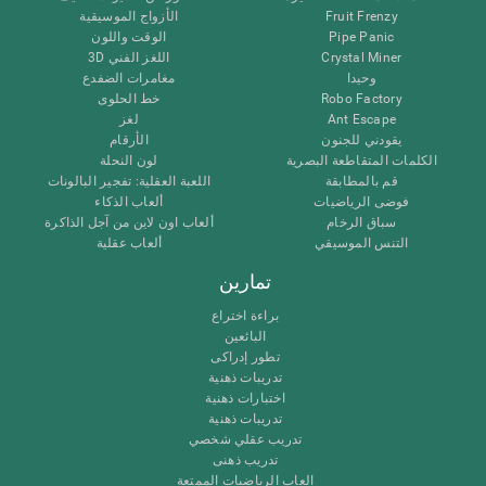
Fruit Frenzy
الأزواج الموسيقية
Pipe Panic
الوقت واللون
Crystal Miner
اللغز الفني 3D
وحيدا
مغامرات الضفدع
Robo Factory
خط الحلوى
Ant Escape
لغز
يقودني للجنون
الأرقام
الكلمات المتقاطعة البصرية
لون النحلة
قم بالمطابقة
اللعبة العقلية: تفجير البالونات
فوضى الرياضيات
ألعاب الذكاء
سباق الرخام
ألعاب اون لاين من آجل الذاكرة
التنس الموسيقي
ألعاب عقلية
تمارين
براءة اختراع
البائعين
تطور إدراكى
تدريبات ذهنية
اختبارات ذهنية
تدريبات ذهنية
تدريب عقلي شخصي
تدريب ذهنى
العاب الرياضيات الممتعة