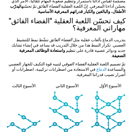
مصمّمة لقياس أدائنا باستمرار وتنظيم صعوبة المهام تلقائيّاً، الأمر الذي
يحسّن أداءنا المعرفي. إنّ اللعبة العقلية
الفضاء الفائق
تمّ تحسّنها
ليدرّب
الأطفال، والبالغين والكبار قدراتهم المعرفية الأساسية
.
كيف تحسّن اللعبة العقلية "الفضاء الفائق"
مهاراتي المعرفية؟
بتدريب الدماغ بألعاب عقلية مثل
الفضاء الفائق
ننشّط نمط للتنشيط
العصبي. تكرار النمط هذا من خلال التدريب قد يساعد في إنشاء تشابك
جديد ودوائر عصبية قادرة على تنظيم
واستعادة الوظائف المعرفية
الضعيفة
.
تمّ تصميم اللعبة العقلية
الفضاء الفوقي
لتنبيه قوة التكيف للجهاز العصبي
والمساعدة
الدماغ
في الاستعادة من اضطرابات تركيبية، اضطرابات أو
أضرار تصيب قدراتنا المعرفية.
الأسبوع الأوّل
الأسبوع الثاني
الأسبوع الثالث