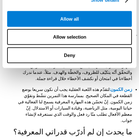
Show details
بطريقة صحيحة. بممارسة هذه اللعبة ننشّط ونساعد في تقوية ذاكرة
العمل. إنّ تحسّن هذه المهارة المعرفية أساسيّ لإجراء مهام معرفية
صعبة، مثل فهم اللغة، والقراءة، والمهارات الحسابية، والتعلّم
Allow all
والاستدلال.
المراقبة:
في اللعبة العقلية "الفضاء الفائق" يجب أن نحقّق باستمرار
Allow selection
أنّ القطع في المكان المناسب وتتّجه إلى المكان الصحيح. إن جمعنا
القطع بخطأ ستحذفنا اللعبة. للتقدّم علينا أن ندرك أخطاءنا ونكيّف
سلوكنا للظروف المتغيرة. بممارسة هذا التمرين ننشّط ونقوّي
Deny
الاتّصالات العصبية المتعلّقة بقدرتنا على المراقبة. إنّ تحسّن هذه
المهارة المعرفية المهمّة يسمح لنا الفعالية لمراقبة السلوكن
والتحقّق أنّه يتكيّف للظروف، والخطّة والهدف. مثلاً، عندما ندرك
أخطاءنا في امتحان أو نكشف الأخطاء خلال قراءة جملة.
زمن الكمون:
لتقدّم هذه اللعبة العقلية يجب أن نكون سريعا بوضع
القطعة في المكان الصحيح. بممارسة هذا التمرين ننشّط ونقوّي
زمن الكمون. إنّ تحسّن هذه المهارة المعرفية يسمح لنا الفعالية في
حياتنا اليومية، مثل الرياضية، وقيادة السيارات أو الاستدلال. إنّ
معظم الأفعال تطلب منّا رد فعل والوقت الذي نستغرقه لإنشاء
جواب.
ما يحدث إن لم أدرّب قدراتي المعرفية؟