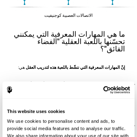
الاتصالات العصبية كوجنيفيت
ما هي المهارات المعرفية التي يمكنني
تحسّنها باللعبة العقلية "الفضاء
الفائق"؟
إنّ المهارات المعرفية التي ننشّط باللعبة هذه لتدريب العقل
هي:
الإدراك المكاني:
لتقدّم هذه اللعبة يجب أن نستعمل أمكنة وأشكال
مختلفة بالعقل. بوضع قطع ثلاثية الأبعاد مختلفة في الأمكنة المناسب
نتحدّى وننشّط الإدراك المكاني. إنّ تحسّن هذه المهارة المعرفية
يساعدنا في الفعالية عند حالات يومية تطلب منّا فهم البيئة أو المكان
(الحجوم، والأشكال، والمسافات...). مثلاً، عندما نفعل أنشطة مثل
This website uses cookies
القراءة، لأنّنا نفهم ترتيب ومكان كلّ حرف وهو مهمّ لتفسير النص.
We use cookies to personalise content and ads, to
الختطيط:
لتقدّم هذه اللعبة العقلية يجب أن نضع القطع بالترتيب
provide social media features and to analyse our traffic.
والمكان المحدّد للحصول على الدرجات. بممارسة هذا التمرين
We also share information about your use of our site with