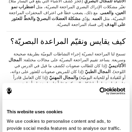
الانتباه للمجال البصري
(عجز كشف الأشياء التي يقع في اليسار مثلاً).
تغيّر مشكلات الإدراك البصري المراجعة البصريّة، مثل
اضطراب نمو
العين، والعمى
. مع ذلك، يصعب خطأ في اعتراف المحفزات المراجعة
البصريّة، مثل
العمه
. يؤدّي
مشكلة العضلات البصريّ والخطّ للعثور
على الهدف
إلى فساد المراجعة البصريّة.
كيف يقايس ونقيّم المراعدة البصريّة؟
تسمح لنا المراجعة ابصريّة إجراء النشاطات اليوميّة بطريقة صحيحة
وسريعة. يساعد تقييم المراجعة البصريّة على مجالات مختلفة:
المجال
الأكاديميّ
(إذا كان للطالب صعوبات لكشف ما قيل في الدرس في
اللوحة)،
المجال الطبيّ
(إذا كان للمريض صعوبات للعثور على دوائه،
أو للقيادة أو للحياته اليوميّة)
والمجال المهنيّ
(إذا كان العامل قادراً
على إتمام عمل أو إذا كان العسكريّ قاداً على استخدام أسلحته
بطريقة صحيحة).
من خلال
التقييم النفسيّ-العصبيّ الكامل
نستطيع أن نقيّم المهارات
المعرفية، مثل الفحص البصريّ بدقّة. إنّ التقييم الذي يقدّمه
كوجنيفيت
لتقييم الفحص البصري يعتمد على الاختبارات الكلاسيكية Continuous
This website uses cookies
Performance Test (CPT), el Test pf Memory Malingering
We use cookies to personalise content and ads, to
(TOMM), la Hooper Visual Organisation Task (VOT), Variables
of Attention (TOVA) وTorre de Londres (TOL). إضافة إلى الفحص
provide social media features and to analyse our traffic.