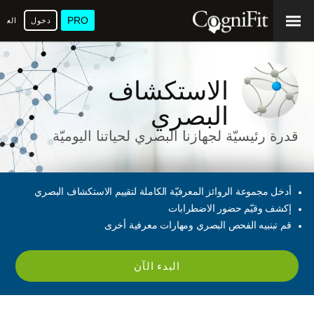
PRO
دخول
العرب
الاستكشاف
البصري
قدرة رئيسيّة لجهازنا البصري لحياتنا اليوميّة
أدخل مجموعة الروائز المعرفيّة الكاملة لتقييم الاستكشاف البصري
إكشف وقيّم حضور الاضطرابات
قم تبنبيه الفحص البصري ومهارات معرفية أخرى
البدء الآن