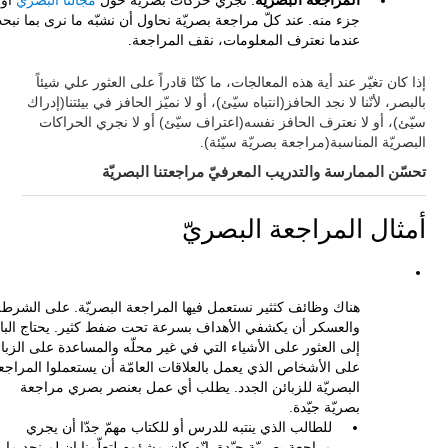
المراجعة البصريّة
: نجري حركات بصريّة حول
مجالنا البصري
أو
جزء منه. عند كلّ مراجعة بصريّة نحاول أن نشبّه ما نرى بما نبح
عندما نعترف المعلومات، نقف المراجعة.
إذا كان تغيّر عند أية هذه المعالجات، ما كنّا قادراً على العثور علي شيئاً
بالبصر، لأنّنا لا نجد الحافز(انتباه سيّئ)، أو لا نميّز الحافز في بيئتنا(إدراك
سيّئ)، أو لا نعترف الحافز نفسه(اعتراف سيّئ) أو لا نجري الحراكات
البصريّة المناسبة(مراجعة بصريّة سيّئة).
تحسّن الممارسة والتدريب المعرفيّ مراجعتنا البصريّة
أمثال المراجعة البصريّ
هناك وظائف كثثير نستعمل فيها المراجعة البصريّة. على الشرطة
والعسكر أن يكشفي الأهداف بسرعة تحت ضفط كثير. يحتاج البائ
إلى العثور على الأشياء التي في غير محلّه والمساعدة على الزبا
على الأشخاص الذي يعمل بالعلاقات العامّة أن يستعملوا المراجع
البصريّة للزبائن الجدد. يطلب أي عمل بعنصر بصري مراجعة
بصريّة جيّدة.
للطالب الذي ينتبه للدرس أو للكتاب مهمّ جدّا أن يجري
مراجعة بصريّة جيّدة. إنّه كان مشؤوم لتعلّمنا إن لم نجد ما