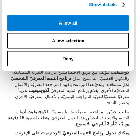
كيف نستعيد أو نحسّن المراجعة
Show details
البصريّة؟
Allow all
من الممكن أن تدرّب المهارات المعرفية، مثل المراجعة البصريّة،
لتحسّنها. يقدّم
كوجنيفيت
الإمكانيّة لإتمامه بطريقة مهنيّة.
إنّ
اللدونة الدماغية
هي أساس استعادة الفحص البصر والقدرات
Allow selection
المعرفية الأخرى
.
لكوجنيفيت
مجموعة تمارين مصمّمة لاستعادة نقص
الفحص البصري ووظائف معرفية أخرى. يتمّ تقوية الدماغ والاتصالات
العصبية باستخدام الوظائف المتعلّقة بها. هكذا، إذا درّبنا الفحص البصري
Deny
باستمرار، تمّ تقوية الاتصالات الدماغية للتركيبات المتعلّقة بهذه القدرة.
كوجنيفيت
مؤلّف من فريق الاختصاصيّين بدراسة اللدونة المتشابكة
والتكوين العصبيّ. إنّه سمح ابتداع
برنامج التنبيه المعرفيّ الشخصيّ
لكلّ مستخدم. يبتدئ هذا البرنامج بتقييم المراجعة البصريّة والأعمال
المعرفيّة الأخرى. يقدّم برنامج التنبيه المعرفيّ
لكوجنيفيت
تدريباً
معرفيّا شخصيّا لتقويّة المراجعة البصريّة والأعمال المعرفيّة الأخرى
بحسب النتائج.
يطلب تحسّن المراجعة البصريّة تدريبا مستمرّا.
لكوجنيفيت
أدوات
التقييم والاستعادة لتحسّن هذا العمل المعرفيّ.
يطلب التنبيه 15 دقيقة
يوميّا، 2 أو 3 أيام في الأسبوع.
يمكنك دخول برنامج التنبيه المعرفيّ لكوجنيفيت على الإنترنت
.