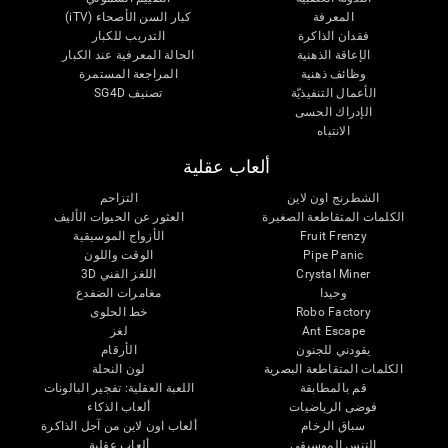
المعرفة
كبار السن الأصحاء (iTV)
فقدان الذاكرة
التدريب للكبار
الإعاقة الذهنية
الحالة المعرفية عند الكبار
وظائف ذهنية
المراجعة المستمرة
الأعمال التنفيذيّة
تصنيف SG4D
الإدراك الحسى
الانتباه
ألعاب عقلية
الشطرنج اون لاين
التزاحم
الكلمات المتقاطعة الصغيرة
العثور عن الحيوات الأليف
Fruit Frenzy
الأزواج الموسيقية
Pipe Panic
الوقت واللون
Crystal Miner
اللغز الفني 3D
وحيدا
مغامرات الضفدع
Robo Factory
خط الحلوى
Ant Escape
لغز
يقودني للجنون
الأرقام
الكلمات المتقاطعة البصرية
لون النحلة
قم بالمطابقة
اللعبة العقلية: تفجير البالونات
فوضى الرياضيات
ألعاب الذكاء
سباق الرخام
ألعاب اون لاين من آجل الذاكرة
التنس الموسيقي
ألعاب عقلية