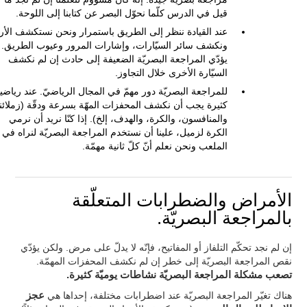
قيل في الدرس كلّما نحوّل البصر عن كتابنا إلى اللوحة.
عند القيادة ننظر إلى الطريق باستمرار ونحن نستكشف الأ
ونكشف سائر السيّارات، وإشارات المرور وعيوب الطريق.
يؤدّي المراجعة البصريّة الضعيفة إلى حادث إن لم نكشف
السيّارة الأخرى خلال التجاوز.
للمراجعة البصريّة دور مهمّ في المجال الرياضيّ. عند رياضي
كثيرة يجب أن نكشف المحفزات المهّة بسرعة ودقّة (زملائنا
والمنافسون، والكرة، والهدف، إلخ). إذا كنّا نريد أن نرمي
الكرة لزميل، علينا أن نستخدم المراجعة البصريّة لنراه في
الملعب ونحن نعلم أنّ كلّ ثانية مهمّة.
الأمراض والضطرابات المتعلّقة
بالمراجعة البصريّة.
إن لم نجد تحكّم التلفاز أو المفاتيح، فإنّه لا يدلّ على مرض. ولكن يؤدّي
نقص المراجعة البصريّة إلى خطر إن لم نكشف المحفزات المهمّة.
تصعب مشكلة المراجعة البصريّة نشاطات يوميّة كثيرة.
هناك تغيّر المراجعة البصريّة عند اضطرابات مختلفة، إحداها هي
عجز