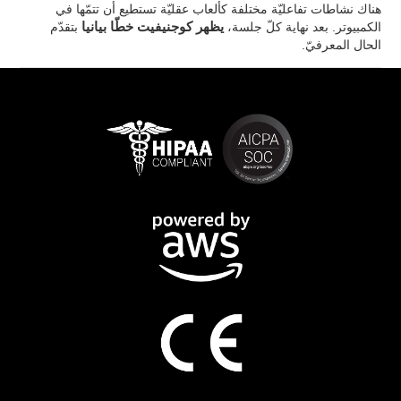
هناك نشاطات تفاعليّة مختلفة كألعاب عقليّة تستطيع أن تتمّها في
الكمبيوتر. بعد نهاية كلّ جلسة،
يظهر كوجنيفيت خطّا بيانيا
بتقدّم
الحال المعرفيّ.