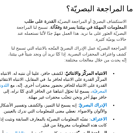
ما المراجعة البصريّة؟
الاستكشاف البصريّ أو المراجعة البصريّة
القدرة على طلب
المعلومات المهمّة في بيئتنا بسرعة وفعّألة
. تسمح لنا المراجعة
البصريّة العثور على ما نريد. هذا العمل مهمّ جدّا لأنّنا نستعمله عند
حالات يوميّة كثيرة.
المراجعة البصريّة عمل الإدراك البصريّ المتّجه بالانتباه التي تسمح لنا
كشف واعتراف المحفزات البصرية. إذا كنّا نريد أن ونجد شيئاً في بيئتنا،
إنّه يحدث من خلال معالجات مختلفة:
الانتباه المركّز والانتائيّ
: لكشف حافز، علينا أن ننتبه له. الانتباه
المركّز القدرة على الانتباه لحافز ما. في المقابل، الانتباه الانتقائ
القدرة على الانتباه للحافز بحضور محفزات أخرى. إنّه، مع
اللدون
المعرفيّة
، يسمح لنا تحوّل انتباهنا عن الحافز الذي كنّا نراه، إلى
حافز مهمّ آخر ونحن نتجنّب محفزات غير مهمّة.
الإدراك البصريّ
: إنه يسمح لنا التميز، والكشف وتفسير الأشكال
والألوان والاضواء. نعطي معنى للمعلومات التي ندرك بالعينين.
الاعتراف
: نشبّه المعلومات البصريّة بالمعارف السابقة ونثبت إذا
كانت هذه المعلومات معروفةً من قبل.