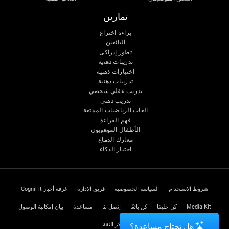
تمارين
براءة اختراع
البائعين
تطور إدراكى
تدريبات ذهنية
اختبارات ذهنية
تدريبات ذهنية
تدريب عقلي شخصي
تدريب ذهنى
العاب الرياضيات الممتعة
فهم القراءة
الأطفال الموهوبون
معارك الدماغ
اختبار الذكاء
شروط الاستخدام
السياسة الخصوصية
فريق الإدارة
غرفة أخبار CogniFit
Media Kit
كن حليفا
كن بائعًا
إتصل بنا
مساعدة
بيان إمكانية الوصول
مركز الثقة
هل تحتاج مساعدة؟