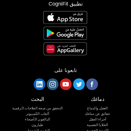
تطبيق CogniFit
تابعونا على
دماغك
البحث
العقل والدماغ
التحقق من صحة العلاجات الرقمية
حقائق عن دماغك
ألعاب الكمبيوتر
أجزاء العقل
البالغون الأصحاء
الخلايا العصبية
طيارون
اللدونة العصبية
التقييم الشمولي