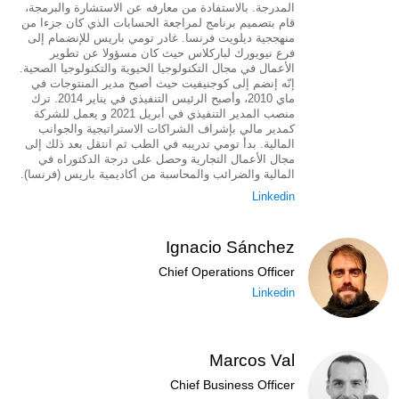
المدرجة. بالاستفادة من معارفه عن الاستشارة والبرمجة،
قام بتصميم برنامج لمراجعة الحسابات الذي كان جزءا من
منهججية ديلويت فرنسا. غادر تومي باريس للإنضمام إلى
فرع نيويورك لباركلاس حيث كان مسؤولا عن تطوير
الأعمال في مجال التكنولوجيا الحيوية والتكنولوجيا الصحية.
إنّه إنضم إلى كوجنيفيت حيث أصبح مدير المنتوجات في
ماي 2010، وأصبح الرئيس التنفيذي في يناير 2014. ترك
منصب المدير التنفيذي في أبريل 2021 و يعمل للشركة
كمدير مالي بإشراف الشراكات الاستراتيجية والجوانب
المالية. بدأ تومي تدريبه في الطب ثم انتقل بعد ذلك إلى
مجال الأعمال التجارية وحصل على درجة الدكتوراه في
المالية والضرائب والمحاسبة من أكاديمية باريس (فرنسا).
Linkedin
Ignacio Sánchez
Chief Operations Officer
Linkedin
Marcos Val
Chief Business Officer