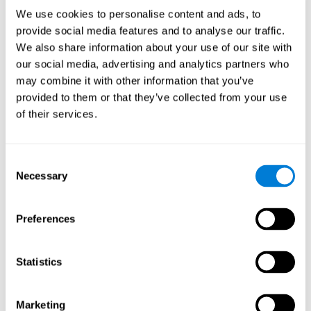
We use cookies to personalise content and ads, to
provide social media features and to analyse our traffic.
We also share information about your use of our site with
Javier Díaz
our social media, advertising and analytics partners who
Quality Assurance Manager
may combine it with other information that you’ve
Linkedin
provided to them or that they’ve collected from your use
of their services.
Beatriz Rodríguez
Head of Games Art
Consent
Linkedin
Necessary
Selection
Preferences
David Asensio
Head of Neuroscience Research
Linkedin
Statistics
Marketing