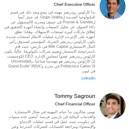
Chief Executive Officer
بدأ كارلوس رودريغيز مهنته في بيجو وبعد ذلك في قسم
التكنولوجيا الجديدة لGrupo Uralita. قد عمل أيضاً
لProcter & Gamble في جينيف ومدريد كالمسؤول عن
ذكاء السوق، عن تحليل المبيعات وإنشاء أجهزة التحقيق في
إطلاق ماركات كبيرة لمنتجات الاستهلاك، وهكذا تطوّر
أجهزة على الإنترنت لإدارة عمليات الابتكار لمنتجات جديدة.
يكون كارلوس ريدريغيز الشريك المؤسس لصندوق رأس
المال الاستثماري Milk Capital في باريس، حيث قام
باستراتيجية الاستثمار وتقييم شركات تكنولويجا. حالياً، يكون
كارلوس ريدريغيز عضواً لمجلس الإدارة، CEO لكوجنيفيت.
إنّ كارلوس ريدريغيز هو مهندساً صناعياً بUniversidad
Politécnica Carlos III في مدريد و“Grand Ecole” INSA
في ليون.
Linkedin
Tommy Sagroun
Chief Financial Officer
تومي شاكرون بدأ حياته المهنية في مجال الاستشارة
والخدمات المالية في باريس، فرنسا. أمضى عدة سنوات
في ديلويت، حيث عمل في قسم عمليات الإندماج
والإستحواذ ومراجعة الحسابات للشركات المدرجة وغير