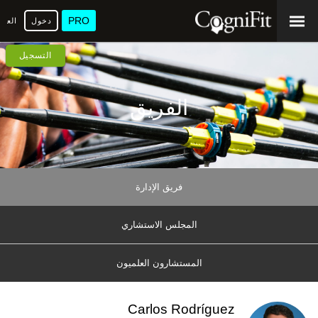
PRO
دخول
العرب
التسجيل
الفريق
فريق الإدارة
المجلس الاستشاري
المستشارون العلميون
Carlos Rodríguez