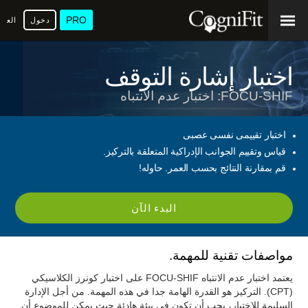
PRO
دخول
العرب
اختبار إشارة التوقف
FOCU-SHIF: اختبار عدم الانتباه
اختبار تقييمى نفسى عصبى
قياس وتقييم الجوانب الإدراكية المتعلقة بالتركيز.
قم بمقارنة النتائج بحسب العمر. حاوله!
البدء الآن
مواصفات تقنية للمهمة.
يعتمد اختبار عدم الانتباه FOCU-SHIF على اختبار كونرز الكلاسيكي
(CPT). التركيز هو القدرة الهامة جدا في هذه المهمة. من أجل الإدارة
السليمة للاختبار، يجب أن تكون في بيئة هادئة حيث يمكن للموضوع أن