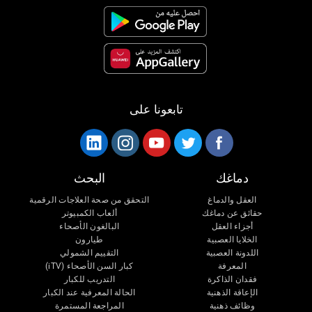
تابعونا على
دماغك
البحث
العقل والدماغ
التحقق من صحة العلاجات الرقمية
حقائق عن دماغك
ألعاب الكمبيوتر
أجزاء العقل
البالغون الأصحاء
الخلايا العصبية
طيارون
اللدونة العصبية
التقييم الشمولي
المعرفة
كبار السن الأصحاء (iTV)
فقدان الذاكرة
التدريب للكبار
الإعاقة الذهنية
الحالة المعرفية عند الكبار
وظائف ذهنية
المراجعة المستمرة