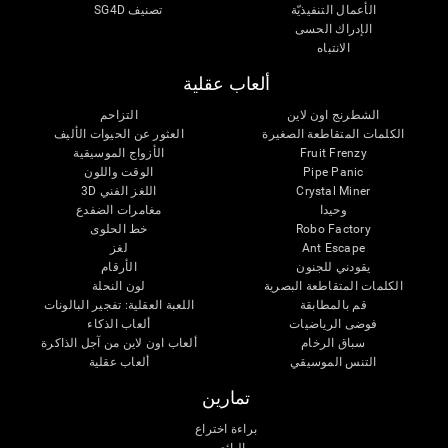
الأعمال التنفيذيّة
تصنيف SG4D
الإدراك الحسى
الانتباه
ألعاب عقلية
الشطرنج اون لاين
التزاحم
الكلمات المتقاطعة الصغيرة
العثور عن الحيوات الأليف
Fruit Frenzy
الأزواج الموسيقية
Pipe Panic
الوقت واللون
Crystal Miner
اللغز الفني 3D
وحيدا
مغامرات الضفدع
Robo Factory
خط الحلوى
Ant Escape
لغز
يقودني للجنون
الأرقام
الكلمات المتقاطعة البصرية
لون النحلة
قم بالمطابقة
اللعبة العقلية: تفجير البالونات
فوضى الرياضيات
ألعاب الذكاء
سباق الرخام
ألعاب اون لاين من آجل الذاكرة
التنس الموسيقي
ألعاب عقلية
تمارين
براءة اختراع