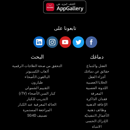
تابعونا على
دماغك
البحث
العقل والدماغ
التحقق من صحة العلاجات الرقمية
حقائق عن دماغك
ألعاب الكمبيوتر
أجزاء العقل
البالغون الأصحاء
الخلايا العصبية
طيارون
اللدونة العصبية
التقييم الشمولي
المعرفة
كبار السن الأصحاء (iTV)
فقدان الذاكرة
التدريب للكبار
الإعاقة الذهنية
الحالة المعرفية عند الكبار
وظائف ذهنية
المراجعة المستمرة
الأعمال التنفيذيّة
تصنيف SG4D
الإدراك الحسى
الانتباه