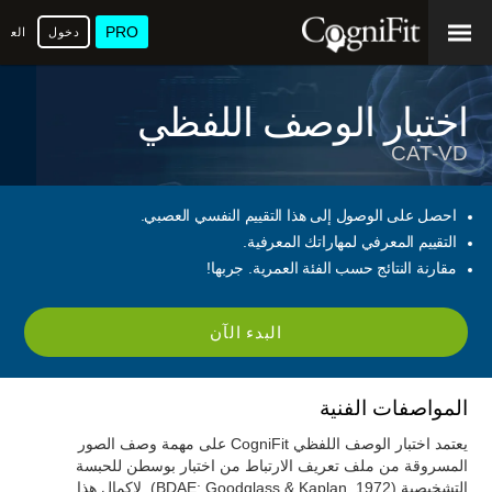
PRO
دخول
العرب
اختبار الوصف اللفظي
CAT-VD
احصل على الوصول إلى هذا التقييم النفسي العصبي.
التقييم المعرفي لمهاراتك المعرفية.
مقارنة النتائج حسب الفئة العمرية. جربها!
البدء الآن
المواصفات الفنية
يعتمد اختبار الوصف اللفظي CogniFit على مهمة وصف الصور
المسروقة من ملف تعريف الارتباط من اختبار بوسطن للحبسة
التشخيصية (BDAE; Goodglass & Kaplan, 1972). لإكمال هذا