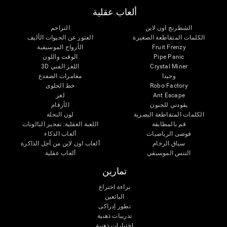
ألعاب عقلية
الشطرنج اون لاين
التزاحم
الكلمات المتقاطعة الصغيرة
العثور عن الحيوات الأليف
Fruit Frenzy
الأزواج الموسيقية
Pipe Panic
الوقت واللون
Crystal Miner
اللغز الفني 3D
وحيدا
مغامرات الضفدع
Robo Factory
خط الحلوى
Ant Escape
لغز
يقودني للجنون
الأرقام
الكلمات المتقاطعة البصرية
لون النحلة
قم بالمطابقة
اللعبة العقلية: تفجير البالونات
فوضى الرياضيات
ألعاب الذكاء
سباق الرخام
ألعاب اون لاين من آجل الذاكرة
التنس الموسيقي
ألعاب عقلية
تمارين
براءة اختراع
البائعين
تطور إدراكى
تدريبات ذهنية
اختبارات ذهنية