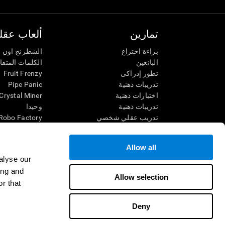
تمارين
ألعاب عقلي
براءة اختراع
الشطرنج اون ل
البائعين
الكلمات المتق
تطور إدراكى
Fruit Frenzy
تدريبات ذهنية
Pipe Panic
اختبارات ذهنية
Crystal Miner
تدريبات ذهنية
وحيدا
تدريب عقلي شخصي
Robo Factory
تدريب ذهنى
Ant Escape
العاب الرياضيات الممتعة
يقودني للجنون
Allow all
فهم القراءة
الكلمات المتقا
alyse our
الأطفال الموهوبون
قم بالمطابقة
ing and
معارك الدماغ
فوضى الرياضي
Allow selection
r that
اختبار الذكاء
سباق الرخام
التنس الموسي
Deny