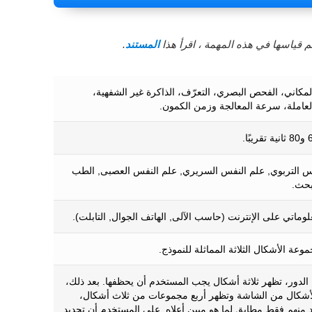
 قياسها في هذه المهمة ، اقرأ هذا
المستند
.
لمكاني، الفحص البصري، التعرّف، الذاكرة غير الشفهية،
العاملة، سرعة المعالجة وزمن الكمون.
س التربوي, علم النفس السريري, علم النفس العصبى, الطب
بحث.
لوماتي على الإنترنت (حاسب الآلى, الهاتف الجوال, التابلت).
وعة الأشكال الثلاثة المماثلة للنموذج.
 الدور، تظهر ثلاثة أشكال يجب المستخدم أن يحظفها. بعد ذلك،
أشكال من الشاشة وتظهر أربع مجموعات من ثلاث أشكال،
 منهم فقط مطابق لما هو مبين أعلاه. على المستخدم أن تحديد