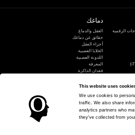
دماغك
جات الرقمية
العقل والدماغ
حقائق عن دماغك
أجزاء العقل
الخلايا العصبية
اللدونة العصبية
المعرفة
فقدان الذاكرة
كبار
الإعاقة الذهنية
وظائف ذهنية
This website uses cookie
الأعمال التنفيذيّة
We use cookies to personal
الإدراك الحسى
traffic. We also share info
الانتباه
analytics partners who may
they’ve collected from your