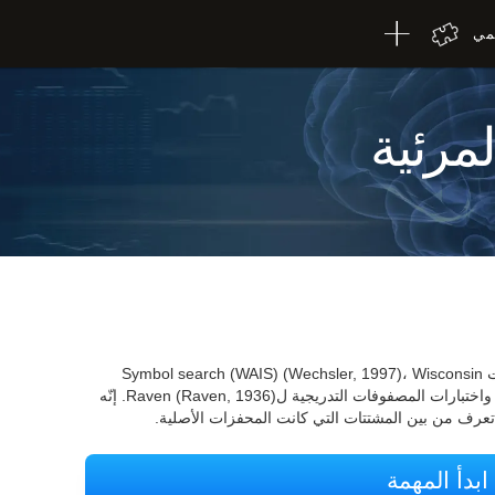
لمي
لمرئية
يعتمد اختبار التعرف WOM-REST على اختبرات Symbol search (WAIS) (Wechsler, 1997)، Wisconsin
Card Sorting Test (WCST) (Heaton, 1981) واختبارات المصفوفات التدريجية لRaven (Raven, 1936). إنّه
عرف من بين المشتتات التي كانت المحفزات الأصلية.
ابدأ المهمة