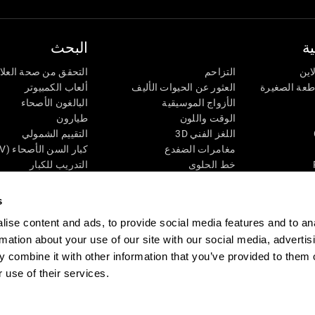
ة
البحث
اين
التزاحم
التحقق من صحة العلا
اطعة الصغيرة
العثور عن الحيوات الأليف
ألعاب الكمبيوتر
الأزواج الموسيقية
البالغون الأصحاء
الوقت واللون
طيارون
اللغز الفني 3D
التقييم الشمولي
مغامرات الضفدع
كبار السن الأصحاء (iTV)
خط الحلوى
التدريب للكبار
لغز
الحالة المعرفية عند ال
الأرقام
المراجعة المستمرة
s
طعة البصرية
لون النحلة
تصنيف SG4D
ise content and ads, to provide social media features and to an
اللعبة العقلية: تفجير البالونات
rmation about your use of our site with our social media, advertis
ات
ألعاب الذكاء
 combine it with other information that you’ve provided to them o
ألعاب اون لاين من آجل الذاكرة
 use of their services.
قي
ألعاب عقلية