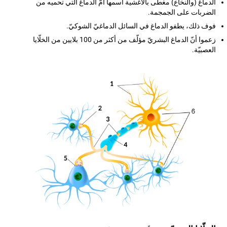
الدماغ (والنخاع) مغطّى بالأغشية اسمها أمّ الدماغ التي تحميه من
الضربات على الجمجمة.
فوف ذلك، يطفو الدماغ في السائل الدماغيّ الشوكيّ.
زعموا أنّ الدماغ البشريّ مؤلّف من أكثر من 100 بلايين من الخلّايا
العصبيّة.