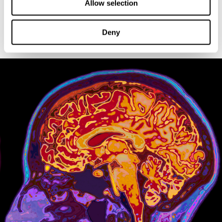
Allow selection
يحدث هذا نقل المعلومات بين الخلّايا العصبيّة في ميلي ثانية. متوازياً وتطريقة منسقة،
تحدث مئات الاتصالات التي تسمح لنا الإدراك، الفهم والاستجابة للعالم على نحو
واف. نتلقّى آلاف مدخلات ومخرجات في ثوان ويعمل كلّ الأشياء بدقّة الساعة
Deny
السويسريّة. وبالرغم عن هذه السرعة، تقوم الخلايا العصبية بهذه المعالجات بدقّة
كبيرة.