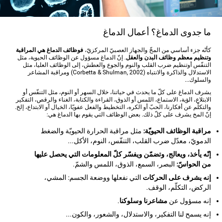
ما جدوى الدماغ؟ أعمال الدماغ
كأنّه جزء أساسي من المخّ والجهاز العصبيّ المركزيّ،
فوظائف الدماغ هي المراقبة
وتنظيم معظم وظائف البدن والعقل
. إنّ الدماغ مسؤول عن الوظائف الحيوية، مثل
التنفّس أوتنظيم ضرب القلب والنوم والجوع والعطش، إلى الوظائف العليا، مثل
الاستدلال والذاكرة والانتباه (Corbetta & Shulman, 2002) ومراقبة المشاعر
والسلوك...
يشرف الدماغ على كلّ ما يحدث في حياتنا، خلال السهر أو النوم، مثل التنفّس أو
الابتلاع، الؤية، الاستماع، اللمس أو الذوق، القراءة والكتابة، الغناء والرقص، التفكير
والتكلّم عن أفكارنا، الحبّ أو الكره، التخطيط والفعل عفويّا، الخيال أو الابتداع، إلخ.
إنّ المخ يشرف على كلّ ذلك. بعض الوظائف التي يقوم بها الدماغ هي:
مراقبة الوظائف الحيويّة:
مثل مراقبة الحرارة الحيويّة والضغط
الدمويّ، معدّل ضرب القلب، التنفّس، النوم، الأكل...
إنّه يأخذ، ويعالج، وتضمّن ويفسّر كلّ المعلومات التي يحصل عليها
من الحواسّ:
البصر، السمع، الذوق، اللمس والشمّ.
إنه يشرف على الحركات
التي نفعلها ووضعة الجسم: المشي،
الركض، التكلّم، الوقف.
إنه مسؤول عن
مشاعرنا وسلوكنا
.
إنه يسمح لنا التفكير، والاستدلال، والشعور، والكون...