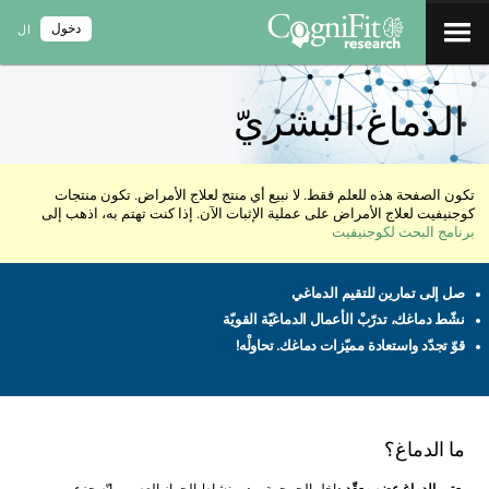
دخول
ال
الدماغ البشريّ
تكون الصفحة هذه للعلم فقط. لا نبيع أي منتج لعلاج الأمراض. تكون منتجات
كوجنيفيت لعلاج الأمراض على عملية الإثبات الآن. إذا كنت تهتم به، اذهب إلى
برنامج البحث لكوجنيفيت
صل إلى تمارين للتقيم الدماغي
نشّط دماغك، تدرّبْ الأعمال الدماغيّة القويّة
قوّ تجدّد واستعادة مميّزات دماغك. تحاولْه!
ما الدماغ؟