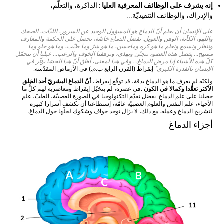
إنه يشرف على الوظائف المعرفية العليا
: الذاكرة، والتعلّم،
والإدراك، والوظائف التنفيذيّة...
على الإنسان أن يعلم أنّ الدماغ هو المسؤول الوحيد عن السرور، اللذّات، الضحك
واللهو، الكآبة، الوهن والعويل. بفضل الدماغ خاصّة، نحصل على الحكمة والمعارف
وننظر ونسمع ونعلم ما هو كره وماحسن، ما هو شرّ وما طيّب، وما هو حلو وما
مسيخ... بفضل هذه العضو، نتجنّن ونهذي، وترهقنا الخوف والرعب... عيلنا أن نتحمّل
كلّ هذه الأشياء إذا مرض الدماغ... وفي هذا لمعنى، أظنّ أنّ هذا الحشا يؤثّر في
الإنسان بالقدرة الكبرى"
إبقراط (القرن الرابع ب.م.) في الأرماض المقدّسة.
ولكنّه لم يعرف ما هو الدماغ بدقة، قد توقّع إبقراط،
أنّ الدماغ البشريّ أحد الخلق
الأكثر تعقّدا وكمالا في الكون
.في عصره، لم يتخيّل إبقراط ومعاصريه لهم كلُّ ما
حصلنا على علم الدماغ. بفضل تقدّم التكنولوجيا في الصورة العصبيّة، الطبّ، علم
الأحياء، علم النفس والعلوم العصبيّة عامّة، إستطاعنا أن نكشف أسرارا كبيرة
لتشريح الدماغ وعمله. مع ذلك، لا يزال توجد خواف وشكوك لحلّها حول الدماغ.
أجزاء الدماغ