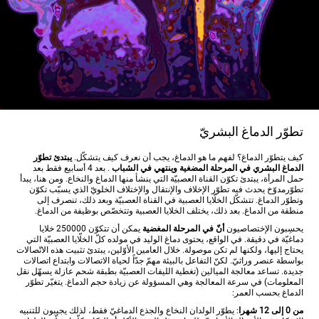
تطوّر الدماغ البشريّ
كيف يتطوّر الدماغ؟ لفهم ما هو الدماغ، يجب أن نعرف كيف يتشكّل.
يبتدئ تطوّر
الدماغ البشري في المرحلة المضغية وينتهي في الشباب
. بعد 4 أسابيع فقط بعد
حمل المرأة، يبتدئ تكوّن القناة العصبيّة التي ينشأ منها الدماغ والنخاع. ومن هنا، يبدأ
تطوّرمدوّخ يحدث فيه تطوّر الإخلاف والإنتقال والإختلاف الخلويّ الذي يسبّب تكوّن
وتطوّر الدماغ. تتشكّل الخلّايا العصبية في القناة العصبيّة وبعد ذلك، تنصرف إلى
منطقة من الدماغ. بعد ذلك، يختلف الخلايا العصبية وتتخصّص بوظيفة من الدماغ.
يحسِبون الإختصاصيون
أنّ في المرحلة المغضية
يمكن أن تتكوّن 250000 خلايا
دماغيّة في دقيقة. في الواقع، يحتوى دماغ الوليد في مولده كلّ الخلّايا العصبيّة التي
يحتاج إليها، ولكنها لم تكن موصولة. خلال العامين الأوّلين، يبتدئ تثبيت هذه الاتّصالات
بواسطة عنصر وراثيّ. لكنّ التفاعل بالبيئة مهمّ جدّاً لحياة الاتصالات وابتداع اتصالات
جديدة. تساعد معالجة الميالين (تغطية الليفات العصبيّة بطبقة شحم عازلة يسهّل نقل
المعلومات) في سرعة المعالجة وهي المسؤولة عن زيادة حجم الدماغ. يتغيّر تطوّر
الدماغ بحسب العمر:
من 0 إلى 12 شهرا
: يطوّر الولدان النخاع والجذع الدماغيّ فقط، لذلك يجيبون للتنبيه