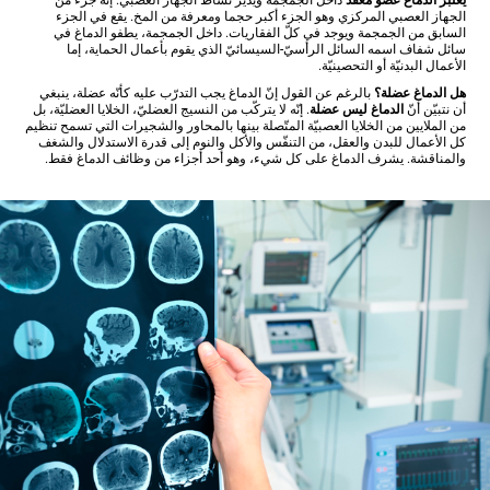
يعتبر الدماغ عضو معقّد
داخل الجمجمة ويدير نشاط الجهاز العصبي. إنّه جزء من
الجهاز العصبي المركزي وهو الجزء أكبر حجما ومعرفة من المخ. يقع في الجزء
السابق من الجمجمة ويوجد في كلّ الفقاريات. داخل الجمجمة، يطفو الدماغ في
سائل شفاف اسمه السائل الرأسيّ-السيسائيّ الذي يقوم بأعمال الحماية، إما
الأعمال البدنيّة أو التحصينيّة.
هل الدماغ عضلة؟
بالرغم عن القول إنّ الدماغ يجب التدرّب عليه كأنّه عضلة، ينبغي
أن نتبيّن أنّ
الدماغ ليس عضلة
. إنّه لا يتركّب من النسيج العضليّ، الخلايا العضليّة، بل
من الملايين من الخلايا العصبيّة المتّصلة بينها بالمحاور والشجيرات التي تسمح تنظيم
كل الأعمال للبدن والعقل، من التنفّس والأكل والنوم إلى قدرة الاستدلال والشغف
والمناقشة. يشرف الدماغ على كل شيء، وهو أحد أجزاء من وظائف الدماغ فقط.