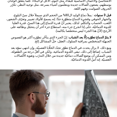
الانعكاسيّ والأعمال الأساسيّة للبقاء، مثل النوم، الأكل أو البكاء. كلّما يتعلّق الولدان
بوسطهم، يضعون اتّصالات جديدة ويتعلّمون أشياء بسرعة، مثل توجيه النظر، تكرّر
الحروف الصوامت وفهم اللغة.
قبل 3 سنوات
: يملأ دماغ الوليد ال80% من الحجم الذي سيملأ خلال سنّ البلوغ،
والجهاز الحوفي وقشرة الدماغ متطوّرة جدّا. إنه يسمح للأولاد تعبيير وتعرّف الشعور،
اللعب، الحساب والتكلّم. لذلك، يعتبر أنّ قدرة الدماغ إلى هذا السنّ، قدرة العليا
للدونة الدماغيّة، حتّى إذا انجرح جزء منه، استطاع جزء آخر أن يتحمّل وظائفه على
الأرجح (لأنّ هذا الجزء ليس متخصّصا بكالمه).
لا يتمّ الدماغ تطوّره إلّا بعد الشباب
: إنّ الجزء الذي يتأخّر تطوّره أكثر هو الفصوص
الجبهيّة المتخصّص بمراقبة السلوك، العقل، حلّ المشاكل إلخ.
ومع ذلك، لا يزال يحدث في الدماغ تطوّر تجدّد الخلّايا العصبيّة، وإن انتهى نموّه بعد
الشباب. إضافةً إلى ذلك، تبقى اللدونة الدماغية، ولكن في أقلّ درجة من الطفولة،
ومن الممكن أن يوضع اتّصالات دماغيّة جديدة من خلال التدرّب وتقوية الاتّصالات
العصبيّة. إنه أسّ اللدونة الدماغيّة.