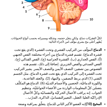
لكلّ الفقريّات دماغ، ولكن يتغيّر حجمه، وشكله ومميزاته بحسب أنواع الحيوانات.
يُظهر أعلى مخ بشري مؤلّف امن لأجزاء التالية:
الدماغ
المؤلّف من التركيب القشري وتحت القشرة (الذي يقع تحت
قشرة الدماغ). تقسم قشرة الدماغ بين أجزاء مختلفة: الفص الجبهي
(أ)، الفص الجداري (ب)، القشرة الجزامية (ج)، الفص القذالي (ح)،
الفص الصدغي والفص الجزيري. إضافةً إلى ذلك، تقسم هذه
الفصوص بين نصفين: النصف الأيمن والنصف الأيسر. يشير التركيب
تحت القشرة إلى التركيب الذي يقع تحت قشرة الدماغ، مثل الجسم
الثفني (1) الذي يربط النصفين، والمهاد (2)، والعقد القاعدية،
واللوزة الدماغيّة، الحصين والأجسام الثدييّة (6). الدماغ هو المكلّف
بتضمّن كلّ المعلومات الواردة من الأعضاء الحواسّيّة، وتنظيم
الجواب. إنه يراقب الأعمال الحركيّة والنفسانيّة وكلّ الأعمال
الإدراكيّة العليا: العقل، التعبيرالنفسانيّ، الذاكرة، التدرّب...
المخيخ (10)
إنه العضو الأكبر الثاني للدماغ. يتعلّق بمراقبة وِضعة