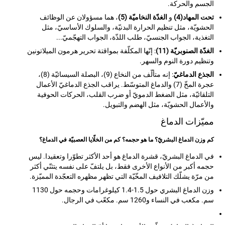
الجسم والحركة.
تحت المهاد(4)
و
الغدّة النخاميّة (5)
، هما مسؤولان عن الوظائف
الحشويّة، مثل تنظيم الحرارة البدنيّة، والسلوك الأساسيّ، مثل
التغذية، الجواب الجنسيّ، طلب اللذّة، الجواب التهجّميّ...
الغدّة الصنوبريّة (11)
: إنّها المكلّفة بمواقتة تحرير هرمون الميلاتونين
وتنظيم دورة النوم والسهر.
الجذع الدماغيّ
: إنه متألّف من النخاع (9)، البصلة السيسائيّة (8)،
عجرة المخّ (7) والدماغ المتوسّط. يراقب الجذع الدماغيّ الأعمال
التلقائيّة، مثل الضغط الدمويّ أو ضرب القلب، الحركات الحوفية
والأعمال الحشويّة، مثل الهضم والتبويل.
مميّزات الدماغ
كم وزن الدماغ البشريّ؟ ما هو حجمه؟ كم من الخلّايا العصبيّة في الدماغ؟
في الدماغ البشريّ، قشرة الدماغ هو أحد الأكثر تطوّرا وتعقيدا. ليس
حجمه أكبر من الأنواع الأخرى فقط، بل يلتفّ على نفسه يتثنّي أكثر
من مرّة يشلّك التلافيف المخّيّة التي تظهر مظهره التعجّدة المميّزة.
وزن الدماغ البشري حول 1.5-1.4 كيلوغرامات وحجمه حول 1130
سم. مكعب في النساء و1260 سم. مكعّب في الرجال.