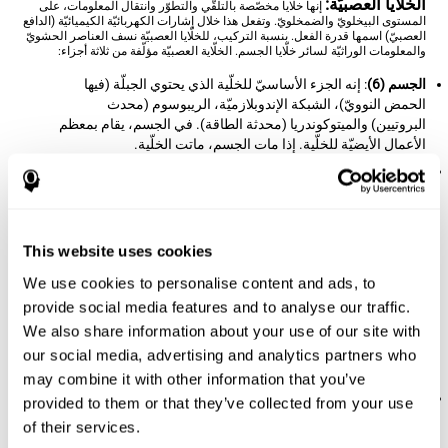
الخلّايا العصبيّة:
إنها خلّايا مخصّصة بالتلقّي والتطوّر وانتقال المعلومات، على
المستوى البيخلويّ والضمخلويّ. وتفعل هذا خلال إشارات الكهربائيّة الكيميائيّة (الدافع
العصبيّ) اسمها قدرة الفعل. بنسبة التركيب، للخلّايا العصبيّة نسف العناصر الحشويّ
والمعلومات الوراثيّة لسائر خلّايا الجسم. الخلّاية العصبيّة مؤلّفة من ثلاثة أجزاء:
الجسم (6)
: إنه الجزء الأساسيّ للخلّية الذي يحتوي الجبلّة (فيها
الحمض النوويّ)، الشبكة الإندوبلازميّة، الريبوسوم (محدث
البروتيين) والميتوكوندريا (محدثة الطاقة). في الجسم، يقام بمعظم
الأعمال الأيضيّة للخلّية. إذا مات الجسم، ماتت الخلّية.
المحاور العصبيّة (3)
: إنها إطالة تخرج من الجسم الخلويّ، كحبل،
وفي طرفها التشابك العصبيّ (2) وهي نقاط الاشتباك (5) التي ينقل
السائل العصبيّ (العنصر قبل الاشتباك) من خلالها. يختلف طول
المحاور العصبيّة كثيرا في الخلّايا: منها قصيرة جدّة (أقلّ من 1 مم.)
This website uses cookies
ومنها طويلة جدّا (أكثر من متر واحد، وهي للأعصاب المحيطيّة عادة،
مثل الأعصاب الخليّة العصبيّة المحرّكة). بعض المحوار العصبيّة
We use cookies to personalise content and ads, to
(لاسيّما الخلّايا العصبيّة المحرّكة والحواسّيّة) مغطّية بطبقة النخاعين
provide social media features and to analyse our traffic.
(4) التي تخفّف وتسهّل انتقال المعلومات. إذا احتوى المحاور
We also share information about your use of our site with
العصبيّة نخاعين كثير، وصل السائل العصبيّ أقوى.الخلّايا العصبيّة
بأكثر نخاعين هي الخلّايا المحيطيّة (الخلّايا العصبيّة المحرّكة
our social media, advertising and analytics partners who
والحواسّيّة) وتجري المعلومات فيها بطرق أطول.
may combine it with other information that you’ve
الزوائد الشجريّة
: هي أطراف عصبيّة تخرج من الجسم الخلويّ
provided to them or that they’ve collected from your use
وتتفرّع بشكل الشجر. تكوّن الزوائد الشجريّة العنصر الرائسيّ
of their services.
لوصول المعلومات (العنصر بعد الاشتباك) وهي تسمح الاتصال بين