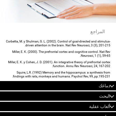
المراجع
Corbetta, M. y Shulman, G. L. (2002). Control of goal-directed and stimulus-
driven attention in the brain. Nat Rev Neurosci, 3 (3), 201-215.
Miller, E. K. (2000). The prefrontal cortex and cognitive control. Nat Rev
Neurosci, 1 (1), 59-65.
Miller, E. K. y Cohen, J. D. (2001). An integrative theory of prefrontal cortex
function. Annu Rev Neurosci, 24, 167-202.
Squire, L.R. (1992) Memory and the hippocampus: a synthesis from
findings with rats, monkeys and humans. Psychol Rev, 99, pp.195-231.
دماغك
البحث
ألعاب عقلية