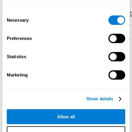
خليّتين.
عادةً نسمع المادّة الرمادية والمادة البيضاء للدماغ، التي تشير إلى جزئين مختلفين من الخلايا
Consent
العصبية:
Necessary
Selection
المادة الرمادية
للدماغ تشير إلى سوما والتغصنات من الخلايا
العصبية.
Preferences
المادة البيضاء
هي المنطقة التي تسو فيها محاور الخلايا العصبية.
سبب لونها هو المايلين.
الخلّايا الموثّقيّة العصبيّة:
هي نوع الخلّية الأكثر غزارة في الجهاز العصبيّ
Statistics
المركزيّ. إنها قادرة على القسم في الدماغ البالغ (التكوّن العصبيّ) وحضورها لازم
للعمل الدماغيّ الصحيح. إنها الأسّ الرائيسيّ للخلّايا العصبيّة، وتغطّي محاورها
العصبيّة بنخاعين لنقل اشتباكيّ أحسن وتنفّذ عمل الحمل الغذائيّ للخلّية، تشارك في
سير التجدّد والالتئام العصبيّ وفي سير التحصين ومحافظة المانع الدمويّ-الدماغيّ
Marketing
إلخ. توجد أنواع مختلفة للخلّايا الموثّقة العصبيّة، منها الخلّايا النجميّة، اللخلايا الدبقية
ذات النوع قليلة التغصنات والخلّية الموثّقة العصبيّة المصغّرة. في الجهاز العصبيّ
الركزيّ، الخلّايا Schwann، والخلّايا التابعة والبلعمة الكبيرة.
كيف يعمل الدماغ؟
Show details
يعمل الدماغ من خلال نقل المعلومات بين الخلّايا العصبيّة (أو بين خلّايا متلقّية
ومستجيبة) بوسطة الدافع الكهربائي-الكيميائيّ. يحدث هذا نقل المعلومات خلال
النقطة الاشتباك. يتّصل الخلّايا العصبيّة في النقطة الاشتباك وتتابدل النقلة العصبيّة
Allow all
المسؤولة عن تنشيط فعل الخلّية الأخرى أو منعها بخلال التفريغ الكيميائيّ أو
السوائل الكربائيّة. البشابك العصبيّ للمحاور العصبيّة العناصر قبل نقطة الاشتباك
للاتّصال الخلويّ التي يتّصل بفضلها الخلّية بالزوائد الشجريّة والجسم ومحور عصبيّ
آخر.