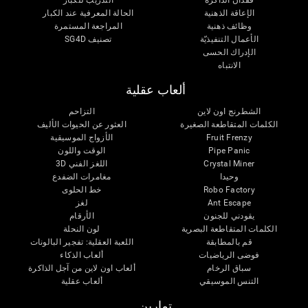
الإعاقة الذهنية
الحالة المعرفية عند الكبار
وظائف ذهنية
المراجعة المستمرة
الأعمال التنفيذيّة
تصنيف SG4D
الإدراك الحسى
الانتباه
ألعاب عقلية
الشطرنج اون لاين
التزاحم
الكلمات المتقاطعة الصغيرة
العثور عن الحيوات الأليف
Fruit Frenzy
الأزواج الموسيقية
Pipe Panic
الوقت واللون
Crystal Miner
اللغز الفني 3D
وحيدا
مغامرات الضفدع
Robo Factory
خط الحلوى
Ant Escape
لغز
يقودني للجنون
الأرقام
الكلمات المتقاطعة البصرية
لون النحلة
قم بالمطابقة
اللعبة العقلية: تفجير البالونات
فوضى الرياضيات
ألعاب الذكاء
سباق الرخام
ألعاب اون لاين من آجل الذاكرة
التنس الموسيقي
ألعاب عقلية
تمارين