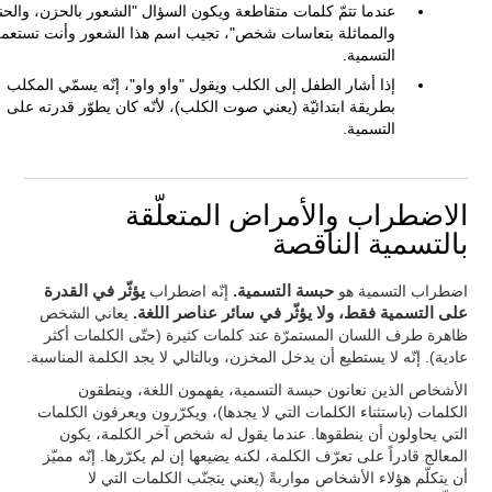
عندما تتمّ كلمات متقاطعة ويكون السؤال "الشعور بالحزن، والحن
والمماثلة بتعاسات شخص"، تجيب اسم هذا الشعور وأنت تستعم
التسمية.
إذا أشار الطفل إلى الكلب ويقول "واو واو"، إنّه يسمّي المكلب
بطريقة ابتدائيّة (يعني صوت الكلب)، لأنّه كان يطوّر قدرته على
التسمية.
الاضطراب والأمراض المتعلّقة
بالتسمية الناقصة
اضطراب التسمية هو
حبسة التسمية.
إنّه اضطراب
يؤثّر في القدرة
على التسمية فقط، ولا يؤثّر في سائر عناصر اللغة.
يعاني الشخص
ظاهرة طرف اللسان المستمرّة عند كلمات كثيرة (حتّى الكلمات أكثر
عادية). إنّه لا يستطيع أن يدخل المخزن، وبالتالي لا يجد الكلمة المناسبة.
الأشخاص الذين نعانون حبسة التسمية، يفهمون اللغة، وينطقون
الكلمات (باستثناء الكلمات التي لا يجدها)، ويكرّرون ويعرفون الكلمات
التي يحاولون أن ينطقوها. عندما يقول له شخص آخر الكلمة، يكون
المعالج قادراً على تعرّف الكلمة، لكنه يضيعها إن لم يكرّرها. إنّه مميّز
أن يتكلّم هؤلاء الأشخاص مواربةً (يعني يتجنّب الكلمات التي لا