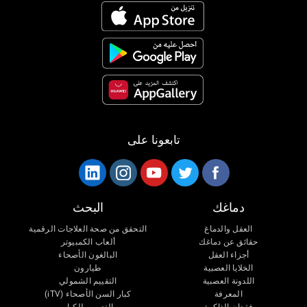
تابعونا على
دماغك
البحث
العقل والدماغ
التحقق من صحة العلاجات الرقمية
حقائق عن دماغك
ألعاب الكمبيوتر
أجزاء العقل
البالغون الأصحاء
الخلايا العصبية
طيارون
اللدونة العصبية
التقييم الشمولي
المعرفة
كبار السن الأصحاء (iTV)
فقدان الذاكرة
التدريب للكبار