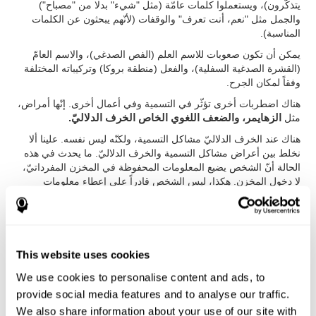
يتذكّرون)، ويستعملوا كلمات عامّة (مثل "شيء" بدلا من "مصباح")
والجمل مثل "نعم، أنت تعرف" والوقفات (لأنّهم يبحثون عن الكلمات
المناسبة).
يمكن أن تكون صعوبات للاسم العلم (الفص الصدغي)، والاسم العامّ
(القشرة الصدغية السفلية)، والفعل (منطقة بروكا) وتركيباته المختلفة
وفقاً لمكان الجرح.
هناك اضطربات أخرى تؤثّر في التسمية وفي أعمال أخرى. إنّها أمراض،
مثل
الزهايمر، والضعف اللغوي الخاص الخرف الدلاليّ.
هناك عند الخرف الدلاليّ مشاكل التسمية، ولكنّه ليس نفسه. علينا ألا
نخلط بين أعراض مشاكل التسمية والخرف الدلاليّ. ما يحدث في هذه
الحالة أنّ الشخص يضيع المعلومات المحفوظة في المخزن المفرداتيّ،
لا دخول المخزن. هكذا، ليس الشخص قادراً على إعطاء معلومات
الكلمة (لعلّها معلومات عامّة) التي يحاول بقولها.
هناك عند
عسر القراءة أو اضطراب نقص الانتباه وفرط النشاط
مشاكل تسمية الكلمات أو مشاكل السرعة لإجراء هذه المهمة.
This website uses cookies
كيف نقايس وتقيّم قدرة التسمية؟
We use cookies to personalise content and ads, to
provide social media features and to analyse our traffic.
التسمية رئيسيّة للاتّصال والتعلّم. إنّها جوهريّة للفعّالية وفهم اللغة. نحتاج
We also share information about your use of our site with
إلى التسمية لنشير إلى شيء ما.