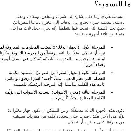
ما التسمية؟
التسمية هي قدرتنا على إشارة إلى شيء، وشخص, ومكان، ومعنى
باسمه. لتسمية شيء نحتاج إلى الذهاب إلى مخزن دماغنا المفرداتيّ
حيث نجد الكلمة التي نبحث عنها لننطقها. إنّه يجري خلال ثلاث مراحل
متعلٌّة من ثلاثة أجهزة مختلفة:
المرحلة الأولى (الجهاز الدلاليّ): نستعيد المعلومات المعروفة لما
نريد أن نسمّي. مثلاً، إذا التقينا رفيقاً من المدرسة الثانويّة، فكّرنا
لم نعرفه: رفيق من المدرسة الثانويّة، إنّه كان في الصفّ أ ومع
رفقاء آخرين.
المرحلة الثانية (الجهاز المفرداتيّ-الصواتيّ): نستعيد الكلمة
الفضلى التي تعبّر المعنى، مثلاً، "أحمد" اسم الرفيق، والتالي،
كانت هذه الكلمة مناسبةً. إنّه المرحلة الرئيسيّة للتسمية.
المرحلة الثالثة (مخزن الأصوات): نستعيد الأصوات التي تؤلّف
الكلمة المختارة، مثلاً، "أ ح م د".
تكون هذه الأجهزة الثلاثة مستقلّةً، ومن الممكن أن يكون جهاز مغيّرا بلا
نؤثّر في الآخر. هكذا، قدرتنا على استعادة كلمة من مفرداتنا مستقلّة
من معرفتنا على ما نريد أن نسمّي.
نستطيع أن نتذكّر اسم رفيقنا، وعلاقتنا به، وصفة مظهره والعام الذي كنّا