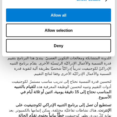
نستطيع أن نتعلّم أو ندرّب أو نحسّن كلّ المهارات الإدراكيّة، منها
التسمية. نسمح لك في كوجنيفيت إتمامه بطريقة مهنيّة.
Allow all
يعطي
كوجنيفيت
مجموعة تمارين مصممة لتحسين التسمية ووظائف
معرفية أخرى.
ترتكز تحسين التسمية على
اللدونة الدماغيّة.
يتمّ
تقيوة الدماغ والاتصالات العصبية من خلال استخدام الوظائف التي تتعلّق
Allow selection
به. هكذا، بتدريب التسمية باستمرار، نقوم بتقيوة الأصول العصبيّة لهذا
العمل. عندما نقوّي اتّصالات الكلمات التي بها صعوبات، نستطيع أن
ندخل المخزن المفرداتيّ لنستعيد الكلمة المناسبة أكثر سهولة.
Deny
ابتدع
برنامج التنبيه الإدراكيّ لكوجنيفيت فريق الاختصاصيّين
بدراسة
اللدونة المتشابكة ومعالجات التكوين العصبيّ. يبتدئ هذا البرنامج بتقييم
قدرة التسمية والأعمال الإدراكيّة الرئيسيّة الأخرى. يقدّم برنامج التنبيه
الإدراكيّ لكوجنيفيت تدريباً إدراكيّاً شخصيّا بطريقة آلية لتقوية قدرة
التسمية والأعمال الإدراكيّة الأخرى وفقا لنتائج التقييم.
لتحسين قدرة التمسية نحتاج إلى تدريب مناسب مستمرّ. لكوجنيفيت
أدوات التقييم وتنبيه لتحسين الوظيفة المعرفية هذه.
للقيام بالتنبيه
المناسب نحتاج إلى 15 دقيقة يومية، اثنين أو ثلاثة أيام في
الأسبوع
.
تستطيع أن تصل إلى برنامج التنبيه الإدراكي لكوجنيفيت على
الإنترنت.
هناك نشاطات تفاعليّة مختلفة، يمكن إتمامها بالكمبيوتر. بعد
نهاية كلّ دورة، يظهر كوجنيفيت
خطّاً بيانياً يحتوى تقدّم الحالة