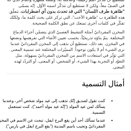
في الصفّ معاً، ولكن لا نستطيع أن نتذكّر اسمه الأوّل. إنّه يسمّى
"ظاهرة طرف اللسان" التي قد تحدث بدون أي اضطرابات.
تتعلّق
هذه الظاهرة ب "ظاهرة الأخت"، التي تركز على بحث كلمة ما، ولكنّك
تفكّر في كلمات أخرى تمنعك عن نطق الكلمة الصحيحة.
المخزن المفرداتيّ أمثلة التنشيط العصبيّ الذي يتضمّن أجزاء الدماغ
المختلفة. يتمّ بناؤه تدريجيّاً، بحسب تعيين الأشاء التي نفرهسها ونضعها
في المخزن. بعد ذلك، نستطيع أن نذهب إلى المخزن المفرداتيّ عندما
نرى الشيء أم لا يكون نوجوداً. المميّزات المختلفة عند تسمية المعنى
التي تؤثّر في استعادت الاسم من المخزن المفرداتيّ بسهولة، مثل
التعوّد أو التجربة بهذا الشيء، أو الشخص، أو المعنى، أو التردّد لهذه
المعنى.
أمثال التسمية
كنت تقول لصديق إنّك تذهب إلى عيد مولد شخص آخر، وعندما
يسألك لمن عيد المولد ("إنّه عيد مولد أحمد")، كنت تستعمل
التسمية.
عندما تسألك أحد أين يقع البرج ايفل، تبحث عن الاسم في المخ
المفرداتيّ وتجيب باسم المدينة ("يقع البرج ايفل في بارس").