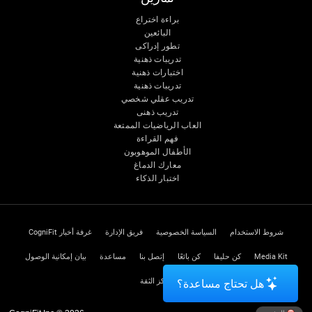
براءة اختراع
البائعين
تطور إدراكى
تدريبات ذهنية
اختبارات ذهنية
تدريبات ذهنية
تدريب عقلي شخصي
تدريب ذهنى
العاب الرياضيات الممتعة
فهم القراءة
الأطفال الموهوبون
معارك الدماغ
اختبار الذكاء
شروط الاستخدام
السياسة الخصوصية
فريق الإدارة
غرفة أخبار CogniFit
Media Kit
كن حليفا
كن بائعًا
إتصل بنا
مساعدة
بيان إمكانية الوصول
مركز الثقة
هل تحتاج مساعدة؟