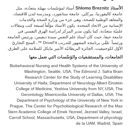
الأستاذ Shlomo Breznitz
أستاذ لمؤسّسات مهمّة متعدّدة، مثل
جامعة كاليفورنيا، بيركلي، جامعة ستانفورد، ومدرسة لندن للاقتصاد،
والمعاهد الوطنية للصحة، وهي جزء من وزارة الصحة والخدمات
الإنسانية من الاتحاد المتحدة. يكون الأستاذ مؤلّفاً لسبعة كتب ومقالات
علميّة متعدّدة، كما يكون مدير المركز لدراسة الهرق النفسي في
جامعة حيفا، حيث كان أستاذ علم النفس سيدة ديفيس، ورئيس الجامعة
ورئيساً. تلقّى برنامجه المشهور للتدريب DriveFit ™، المنتج التجاريّ
الأوّل لكوجنيفيت، الجائزة البريطانيّة الأمير مايكل للسلامة على الطرق.
الجامعات، والمستشفيات والؤسّسات التي نعمل معها
Biobehavioral Nursing and Health Systems of the University of
Washington, Seattle, USA; The Edmond J. Safra Brain
Research Center for the Study of Learning Disabilities
University of Haifa; Department of Neurology Albert Einstein
College of Medicine, Yeshiva University from NY, USA; The
Gerontology Misericordia University of Dallas, USA; The
Department of Psychology of the University of New York in
Prague, The Center for Psychobiological Research of the Max
Stern Academic College of Emek Yezreel, Jezreel Valley, Israel,
Carroll School, Massachusetts, USA, Department of phycology
de la UAM, Madrid, Spain.