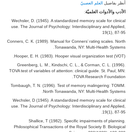
أنظر بفاصيل
العلم العصبيّ
:
الأدب والأدوات العلميّة
Wechsler, D. (1945). A standardized memory scale for clinical
use. The Journal of Psychology: Interdisciplinary and Applied,
19(1), 87-95
Conners, C. K. (1989). Manual for Conners’ rating scales. North
Tonawanda, NY: Multi-Health Systems.
Hooper, E. H. (1983). Hooper visual organization test (VOT).
Greenberg, L. M., Kindschi, C. L., & Corman, C. L. (1996).
TOVA test of variables of attention: clinical guide. St. Paul, MN:
TOVA Research Foundation.
Tombaugh, T. N. (1996). Test of memory malingering: TOMM.
North Tonawanda, NY: Multi-Health Systems.
Wechsler, D (1945). A standardized memory scale for clinical
use. The Journal of Psychology: Interdisciplinary and Applied,
19(1), 87-95.
Shallice, T (1982). Specific impairments of planning.
Philosophical Transactions of the Royal Society B: Biological