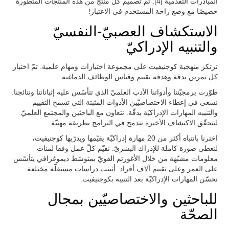
المبادرات التقدمية [4]. تم تصميم كل منتج من هذه المنتجات المتطورة
خصيصًا مع وضع راحة المستخدم في الاعتبار!
الاستكشاف العصبيّ-النفسيّ
والتنبيه الإدراكيّ
ترتكز منهجية كوجنيفيت على مجموعة اختبارات ومهام علمية. تمّ اختيار
كل تمرين بدقة وهدفه تقييم وقياس الوظائف الدماغية.
طوّرت برمجيّتنا وأدواتنا الأدب العلميّ الذي تتأسّس عليه إثباتاتنا ونتائجنا.
نسعى في إعطاء الاختصاصيّين الأدوات المثبتة التي تسمح التقييم
والتنيبه المهارات الإدراكيّة بدقّة. نتعاون مع الباحثين والمجتمع العلميّ
لنتحقّق الاكتشاف الأخيرة تندمج في البرامج بطريقة مهنيّة.
اخترنا بانتباه أكثر من 20 مهارة إدراكيّة يقيّمها ويدرّبها كوجنيفيت،
لنعطي صورة كاملة للإدراك البشريّ. نقيّم كلّ عمل وفقا لمئات
معلومات مشبّهة من خلال الأغورتم القويّ بمتوسّط ديموغرافي يتأسّس
على العمر وعلى تقييم آلاف أفراد. أثبتت دراسات مستقلّة مختلفة
تحسّن المهارات الإدراكيّة بعد التنبيه بكوجنيفيت.
للباحثين والاختصاصيّين بمجال
الصحّة