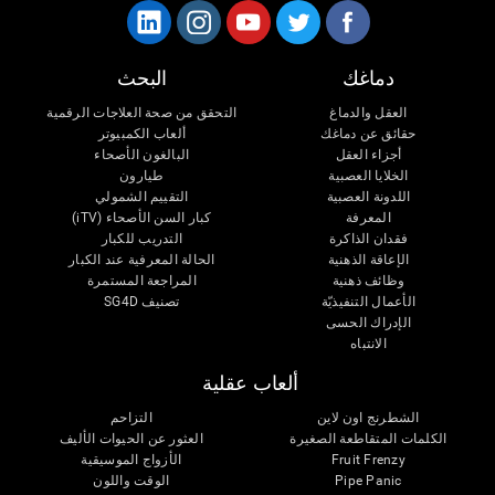
دماغك
البحث
العقل والدماغ
التحقق من صحة العلاجات الرقمية
حقائق عن دماغك
ألعاب الكمبيوتر
أجزاء العقل
البالغون الأصحاء
الخلايا العصبية
طيارون
اللدونة العصبية
التقييم الشمولي
المعرفة
كبار السن الأصحاء (iTV)
فقدان الذاكرة
التدريب للكبار
الإعاقة الذهنية
الحالة المعرفية عند الكبار
وظائف ذهنية
المراجعة المستمرة
الأعمال التنفيذيّة
تصنيف SG4D
الإدراك الحسى
الانتباه
ألعاب عقلية
الشطرنج اون لاين
التزاحم
الكلمات المتقاطعة الصغيرة
العثور عن الحيوات الأليف
الأزواج الموسيقية
Fruit Frenzy
الوقت واللون
Pipe Panic