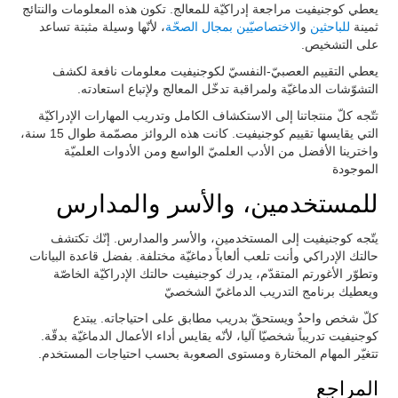
يعطي كوجنيفيت مراجعة إدراكيّة للمعالج. تكون هذه المعلومات والنتائج
ثمينة
للباحثين
و
الاختصاصيّين بمجال الصحّة
، لأنّها وسيلة مثبتة تساعد
على التشخيص.
يعطي التقييم العصبيّ-النفسيّ لكوجنيفيت معلومات نافعة لكشف
التشوّشات الدماغيّة ولمراقبة تدخّل المعالج ولإتباع استعادته.
تتّجه كلّ منتجاتنا إلى الاستكشاف الكامل وتدريب المهارات الإدراكيّة
التي يقايسها تقييم كوجنيفيت. كانت هذه الروائز مصمّمة طوال 15 سنة،
واخترينا الأفضل من الأدب العلميّ الواسع ومن الأدوات العلميّة
الموجودة
للمستخدمين، والأسر والمدارس
يتّجه كوجنيفيت إلى المستخدمين، والأسر والمدارس. إنّك تكتشف
حالتك الإدراكي وأنت تلعب ألعاباً دماغيّة مختلفة. بفضل قاعدة البيانات
وتطوّر الأغورتم المتقدّم، يدرك كوجنيفيت حالتك الإدراكيّة الخاصّة
ويعطيك برنامج التدريب الدماغيّ الشخصيّ
كلّ شخص واحدٌ ويستحقّ بدريب مطابق على احتياجاته. يبتدع
كوجنيفيت تدريباً شخصيّا آليا، لأنّه يقايس أداء الأعمال الدماغيّة بدقّة.
تتغيّر المهام المختارة ومستوى الصعوبة بحسب احتياجات المستخدم.
المراجع