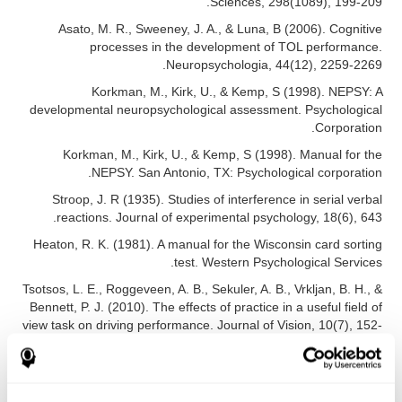
Sciences, 298(1089), 199-209.
Asato, M. R., Sweeney, J. A., & Luna, B (2006). Cognitive
processes in the development of TOL performance.
Neuropsychologia, 44(12), 2259-2269.
Korkman, M., Kirk, U., & Kemp, S (1998). NEPSY: A
developmental neuropsychological assessment. Psychological
Corporation.
Korkman, M., Kirk, U., & Kemp, S (1998). Manual for the
NEPSY. San Antonio, TX: Psychological corporation.
Stroop, J. R (1935). Studies of interference in serial verbal
reactions. Journal of experimental psychology, 18(6), 643.
Heaton, R. K. (1981). A manual for the Wisconsin card sorting
test. Western Psychological Services.
Tsotsos, L. E., Roggeveen, A. B., Sekuler, A. B., Vrkljan, B. H., &
Bennett, P. J. (2010). The effects of practice in a useful field of
view task on driving performance. Journal of Vision, 10(7), 152-
152.
Tsotsos, L. E., Roggeveen, A. B., Sekuler, A. B., Vrkljan, B. H., &
Bennett, P. J. (2010). The effects of practice in a useful field of