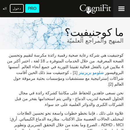
PRO
دخول
العرب
ما كوجنيفيت؟
المنهج والمراجع العلميّة
كوجنيفيت هي شركة رعاية صحية رقمية رائدة مكرسة لتقييم وتحسين
الصحة المعرفية. من خلال الخدمات المتوفرة بـ 18 لغة ، اختبر أكثر من
4 ملايين فرد بالفعل فعالية تقنيتنا الثورية في جميع أنحاء العالم. أسسها
البروفيسور
شلومو بريزنيتز
[1] ، كوجنيفيت منذ ذلك الحين أقامت
شراكات إستراتيجية مع مستشفيات ومؤسسات بحثية مرموقة حول
العالم [2].
نحن نسعى جاهدين للحفاظ على مكانتنا كشركة رائدة في مجال
الحلول الصحية لتدريب الدماغ - والتي يتم استخدامها بفخر من قبل
الشركات الكبرى والدوائر العلمية على حد سواء.
علاوة على ذلك ، فإننا نخطو خطوات واسعة نحو تحسين العلاجات
لمختلف الحالات العصبية مثل الاكتئاب. متلازمة الدماغ الكيميائي. أرق؛
ADHD ، MCI ، الصرع وما بعده من خلال التحقق السريري وتطوير