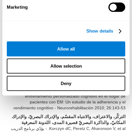
: Shatil E (2013). ¿El
والمراجعة البصريّة، والتسمية
Marketing
entrenamiento cognitivo y la actividad física combinados
mejoran las capacidades cognitivas más que cada uno por
separado? Un ensayo controlado de cuatro condiciones
aleatorias entre adultos sanos. Front. Aging Neurosci. 5:8. doi:
Show details
10.3389/fnagi.2013.00008
الذاكرة البصريّة، وذاكرة العمل، والتركّز، والإدراك المكانيّ،
: Peretz C, AD Korczyn, E Shatil, V Aharonson,
والإدراكي البصريّ
Allow all
Birnboim S, N. Giladi - Basado en un Programa Informático,
Entrenamiento Cognitivo Personalizado versus Juegos de
Ordenador Clásicos: Un Estudio Aleatorizado, Doble Ciego,
Allow selection
Prospectivo de la Estimulación Cognitiva - Neuroepidemiología
2011; 36:91-9.
Deny
:
الذاكرة على المدى القصير، والذاكرة البصريّة، وذاكرة العمل
Shatil E, A Metzer, Horvitz O, Miller R. - Basado en el
entrenamiento personalizado cognitivo en el hogar de
pacientes con EM: Un estudio de la adherencia y el
rendimiento cognitivo - Neurorehabilitación 2010; 26:143-53.
التركّز، والاعتراف، والانتباه المقسّم، والإدراك البصريّ، والإدراك
:
المكانيّ، والذاكرة البصريّ قصيرة المدى، اللدونة المعرفية
Korczyn dC, Peretz C, Aharonson V, et al. - يؤدّي برنامج الدريب