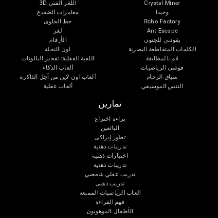
اللغز الفني 3D
Crystal Miner
وحيدا
مغامرات الضفدع
خط الحلوى
Robo Factory
لغز
Ant Escape
يقودني للجنون
الأرقام
الكلمات المتقاطعة البصرية
لون النحلة
قم بالمطابقة
اللعبة العقلية: تفجير البالونات
فوضى الرياضيات
ألعاب الذكاء
سباق الرخام
ألعاب اون لاين من آجل الذاكرة
التنس الموسيقي
ألعاب عقلية
تمارين
براءة اختراع
البائعين
تطور إدراكى
تدريبات ذهنية
اختبارات ذهنية
تدريبات ذهنية
تدريب عقلي شخصي
تدريب ذهنى
العاب الرياضيات الممتعة
فهم القراءة
الأطفال الموهوبون