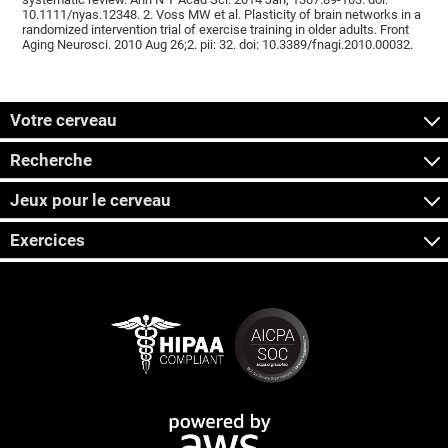
10.1111/nyas.12348. 2. Voss MW et al. Plasticity of brain networks in a
randomized intervention trial of exercise training in older adults. Front
Aging Neurosci. 2010 Aug 26;2. pii: 32. doi: 10.3389/fnagi.2010.00032.
Votre cerveau
Recherche
Jeux pour le cerveau
Exercices