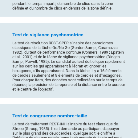
pendant le temps imparti, du nombre de clics dans la zone
définie et du nombre de clics en dehors de la zone définie.
Test de vigilance psychomotrice
Le test de résolution REST-SPER s'inspire des paradigmes
classiques de la tâche Go/No Go (Gordon &amp ; Caramazza,
1982), du test de performance continue (Conners, 1989 ; Epstein
et al., 2001) et de la tâche de vigilance psychomotrice (Dinges
&amp ; Powell, 1985). Le candidat au test doit cliquer rapidement
sur les cercles qui apparaissent à l'écran et ignorer les
hexagones, s'ils apparaissent. Dans la tâche, il y a 16 éléments
de cercles seulement et 8 éléments de cercles et d'hexagones.
Pour chaque item, des données sont collectées sur le temps de
réponse, la précision de la réponse et la distance entre le curseur
et le centre de l'objectif.
Test de congruence nombre-taille
Le test de traitement REST-INH s'inspire du test classique de
Stroop (Stroop, 1935). Il est demandé au participant d'appuyer
sur le plus grand des deux cercles, quel que soit le chiffre à
l'intérieur de chaque cercle, sans tenir compte du texte qui peut