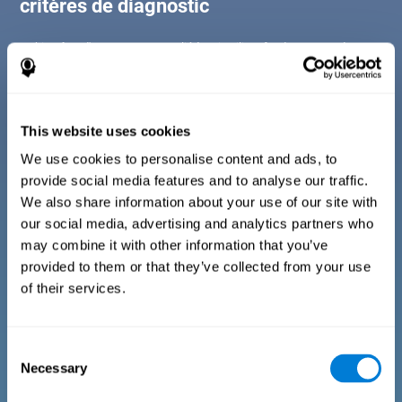
critères de diagnostic
Le bien-être d'une personne est lié à trois piliers fondamentaux de notre
vie (bien-être social, bien-être physique et bien-être psychologique).
Pour pouvoir prétendre qu'une personne jouit d'un bon état de santé, il
est essentiel qu'il n'y ait aucune altération de l'un d'entre eux. Pour cette
raison, ce test de raisonnement, effectue un questionnaire par
tranches d'âge où il analyse ces trois parties.
This website uses cookies
We use cookies to personalise content and ads, to
Questionnaire pour les enfants et les adolescents
de 7 à 17 ans
provide social media features and to analyse our traffic.
We also share information about your use of our site with
our social media, advertising and analytics partners who
Consiste en une série de questions faciles à répondre qui
may combine it with other information that you’ve
doivent être remplies par le tuteur ou le professionnel
responsable de l'évaluation. Le questionnaire comprend des
provided to them or that they’ve collected from your use
questions sur les domaines suivants : le bien-être physique (être
of their services.
dans un état physique approprié), le bien-être psychologique (un
bon état de nos processus cognitifs et émotionnels) et le bien-
être social (maintenir des relations saines et riches avec les
personnes qui nous entourent). Les questions portant sur
chaque domaine sont adaptées à la vie quotidienne des enfants
Consent
et des adolescents de cet âge.
Necessary
Selection