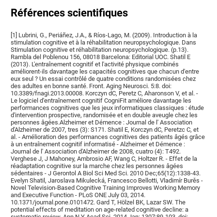
Références scientifiques
[1] Lubrini, G., Periáñez, J.A., & Ríos-Lago, M. (2009). Introduction à la
stimulation cognitive et à la réhabilitation neuropsychologique. Dans
Stimulation cognitive et réhabilitation neuropsychologique. (p.13).
Rambla del Poblenou 156, 08018 Barcelona: Editorial UOC. Shatil E
(2013). L'entraînement cognitif et l'activité physique combinés
améliorent-ils davantage les capacités cognitives que chacun d'entre
eux seul ? Un essai contrôlé de quatre conditions randomisées chez
des adultes en bonne santé. Front. Aging Neurosci. 5:8. doi:
10.3389/fnagi.2013.00008. Korczyn dC, Peretz C, Aharonson V, et al. -
Le logiciel d'entraînement cognitif CogniFit améliore davantage les
performances cognitives que les jeux informatiques classiques : étude
d'intervention prospective, randomisée et en double aveugle chez les
personnes âgées.Alzheimer et Démence : Journal de l' Association
d'Alzheimer de 2007, tres (3): S171. Shatil E, Korczyn dC, Peretzc C, et
al. - Amélioration des performances cognitives des patients âgés grâce
à un entraînement cognitif informatisé - Alzheimer et Démence :
Journal de l' Association d'Alzheimer de 2008, cuatro (4): T492.
Verghese J, J Mahoney, Ambrosio AF, Wang C, Holtzer R. - Effet de la
réadaptation cognitive sur la marche chez les personnes âgées
sédentaires - J Gerontol A Biol Sci Med Sci. 2010 Dec;65(12):1338-43.
Evelyn Shatil, Jaroslava Mikulecká, Francesco Bellotti, Vladimír Burěs -
Novel Television-Based Cognitive Training Improves Working Memory
and Executive Function - PLoS ONE July 03, 2014.
10.1371/journal.pone.0101472. Gard T, Hölzel BK, Lazar SW. The
potential effects of meditation on age-related cognitive decline: a
systematic review. Ann N Y Acad Sci. 2014 Jan; 1307:89-103. doi: