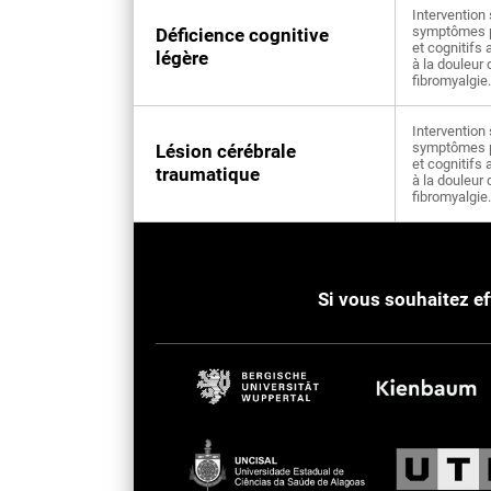
Intervention 
symptômes 
Déficience cognitive
et cognitifs
légère
à la douleur 
fibromyalgie.
Intervention 
symptômes 
Lésion cérébrale
et cognitifs
traumatique
à la douleur 
fibromyalgie.
Si vous souhaitez e