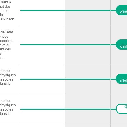
visant à
act des
itifs
d'i
la
arkinson.
de l'état
ences
ssociées
n et au
d'i
nt des
s
s.
sur les
physiques
 associés
d'i
dans la
sur les
physiques
Q
 associés
dans la