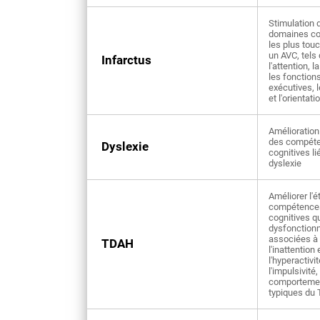
Stimulation 
domaines co
les plus tou
un AVC, tels
Infarctus
l'attention, 
les fonction
exécutives, 
et l'orientati
Amélioration 
des compét
Dyslexie
cognitives li
dyslexie
Améliorer l'é
compétence
cognitives q
dysfonctionn
associées à
TDAH
l'inattention 
l'hyperactivi
l'impulsivité,
comporteme
typiques du