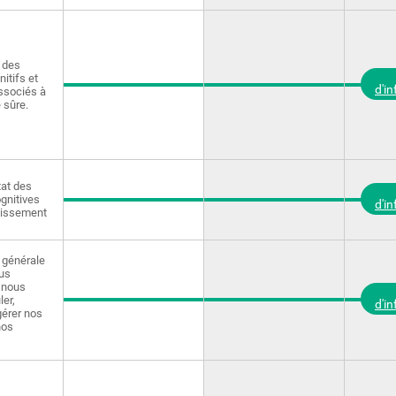
 des
itifs et
d'i
ssociés à
 sûre.
tat des
gnitives
d'i
llissement
 générale
us
i nous
ler,
d'i
gérer nos
nos