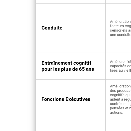
Amélioration
facteurs cogn
Conduite
sensoriels a
une conduite
Améliorer l'é
Entraînement cognitif
capacités co
pour les plus de 65 ans
liées au viei
Amélioration
des process
cognitifs qu
Fonctions Exécutives
aident à régu
contrôler et 
pensées et 
actions.