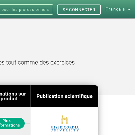
Français
s pour les professionnels
SE CONNECTER
ales tout comme des exercices
mations sur
Publication scientifique
 produit
Plus
nformations