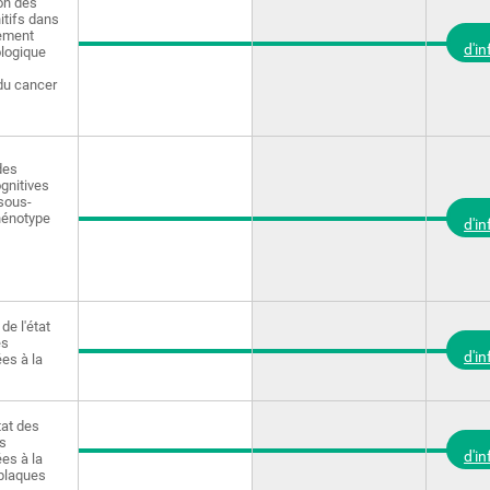
on des
itifs dans
nement
d'i
logique
du cancer
des
gnitives
 sous-
hénotype
d'i
de l'état
és
d'i
ées à la
tat des
s
d'i
ées à la
plaques