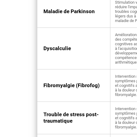
Stimulation 
réduire l'imp
Maladie de Parkinson
troubles cogn
légers dus à 
maladie de P
Amélioration 
des compét
cognitives a
Dyscalculie
à l'acquisitio
développeme
compétence
arithmétique
Intervention 
symptômes 
Fibromyalgie (Fibrofog)
et cognitifs
à la douleur 
fibromyalgie.
Intervention 
symptômes 
Trouble de stress post-
et cognitifs
traumatique
à la douleur 
fibromyalgie.