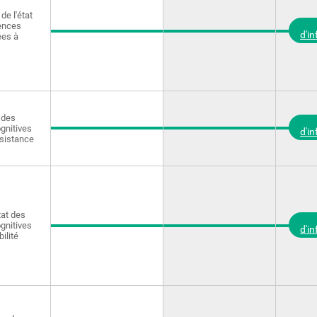
de l'état
ences
d'i
ées à
 des
gnitives
d'i
rsistance
tat des
gnitives
d'i
bilité