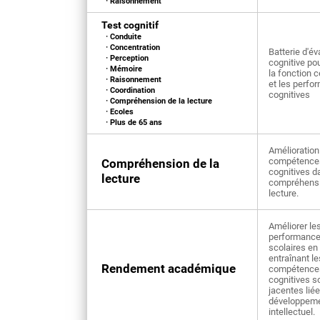
· Raisonnement
Test cognitif
· Conduite
· Concentration
Batterie d'év
· Perception
cognitive po
· Mémoire
la fonction c
· Raisonnement
et les perfo
· Coordination
cognitives
· Compréhension de la lecture
· Ecoles
· Plus de 65 ans
Amélioration
compétence
Compréhension de la
cognitives d
lecture
compréhensi
lecture.
Améliorer le
performanc
scolaires en
entraînant le
Rendement académique
compétence
cognitives s
jacentes lié
développem
intellectuel.