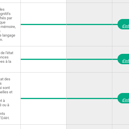
des
gnitifs
chés par
 que
d'i
la mémoire,
s
le langage
on.
de l'état
ences
d'i
ées à la
tat des
s
ui sont
elles et
d'i
et à
té ou à
nts
 TDAH.