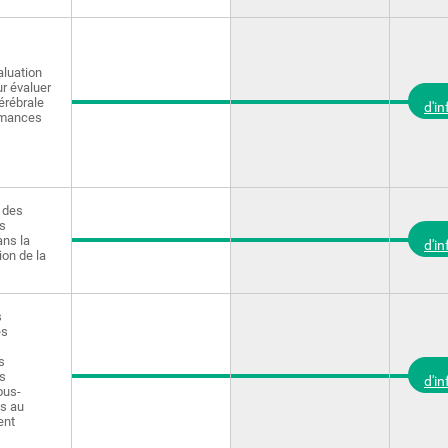
aluation
ur évaluer
érébrale
d'i
rmances
 des
s
ans la
d'i
on de la
s
es
s
s
d'i
ous-
es au
ent