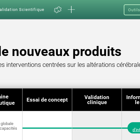
alidation Scientifique
Outil
e nouveaux produits
s interventions centrées sur les altérations cérébr
ine
Validation
Infor
Essai de concept
clinique
le
utique
 globale
 capacités
d'i