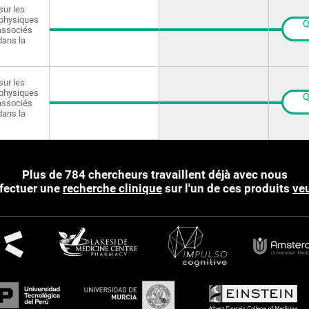
sur les
physiques
Q
 associés
dans la
sur les
physiques
Q
 associés
dans la
Plus de 784 chercheurs travaillent déjà avec nous
ffectuer une
recherche clinique
sur l'un de ces produits
veu