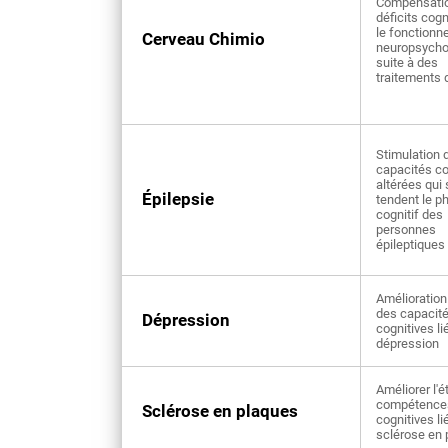
Compensati
déficits cogn
le fonction
Cerveau Chimio
neuropsycho
suite à des
traitements 
Stimulation 
capacités co
altérées qui
Épilepsie
tendent le p
cognitif des
personnes
épileptiques
Amélioration 
des capacit
Dépression
cognitives li
dépression
Améliorer l'é
compétence
Sclérose en plaques
cognitives li
sclérose en 