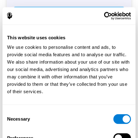
Commencer
This website uses cookies
We use cookies to personalise content and ads, to
provide social media features and to analyse our traffic.
We also share information about your use of our site with
Évaluation cognitive pour adultes
our social media, advertising and analytics partners who
souffrant d'insomnie (CAB-IN)
may combine it with other information that you’ve
provided to them or that they’ve collected from your use
L’évaluation cognitive pour adultes souffrant d’insomnie
of their services.
(CAB-IN) évalue un ensemble de capacités cognitives
présentes chez une personne souffrant d’insomnie. Parmi
ces capacités cognitives mesurées figurent la mémoire de
travail, la vitesse de traitement de l’information et la
Consent
concentration.
Necessary
Selection
Cet outil permet de détecter les déficits cognitifs de
l'utilisateur en mesurant 13 compétences cognitives