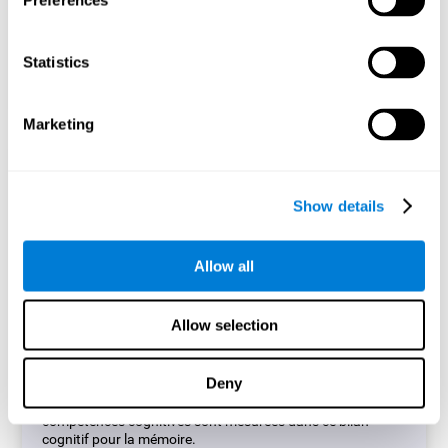
Preferences
différentes. Cet ensemble de capacités cognitives sera
évalué à travers 12 tâches.
Statistics
Commencer
Marketing
Show details
Évaluation cognitive pour la
Allow all
mémoire
(CAB-ME)
Allow selection
L'Évaluation Cognitive de la Mémoire (CAB-ME) réalise une
évaluation précise d'importantes compétences cognitives
Deny
telles que la mémoire à court terme, la mémoire de travail,
la dénomination ou la reconnaissance. Au total, plus de 5
compétences cognitives sont mesurées dans ce bilan
cognitif pour la mémoire.