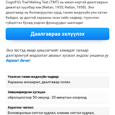
CogniFit's Trail Making Test (TMT) нь ижил нэртэй даалгаврын
дижитал хуулбар юм (Reitan, 1955; Reitan, 1958). Энэ
даалгавар нь боловсруулах хурд, танин мэдэхүйн уян хатан
байдал, үр дүнтэй харааны скан хийх чадвар, түүнчлэн
гүйцэтгэх бусад үндсэн функцуудыг шалгадаг.
Даалгавраа эхлүүлэх
Энэ тестэд ямар хувьсагчийг хэмждэг талаар
дэлгэрэнгүй мэдээлэл авахыг хүсвэл эндээс уншина уу
баримт бичиг
.
Үнэлсэн танин мэдэхүйн чадвар:
Харааны анхаарал, даалгавар солих.
Зөвшөөрөгдсөн хугацаа:
ойролцоогоор 50 секунд - 20 минутын хооронд.
Хэрэглэх чиглэл:
Боловсролын сэтгэл судлал, клиник сэтгэл судлал,