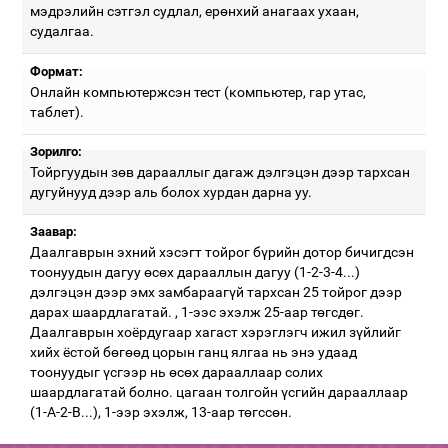
мэдрэлийн сэтгэл судлал, ерөнхий анагаах ухаан,
судалгаа.
Формат:
Онлайн компьютержсэн тест (компьютер, гар утас,
таблет).
Зорилго:
Тойргуудын зөв дарааллыг дагаж дэлгэцэн дээр тархсан
дугуйнууд дээр аль болох хурдан дарна уу.
Заавар:
Даалгаврын эхний хэсэгт тойрог бүрийн дотор бичигдсэн
тоонуудын дагуу өсөх дарааллын дагуу (1-2-3-4...)
дэлгэцэн дээр эмх замбараагүй тархсан 25 тойрог дээр
дарах шаардлагатай. , 1-ээс эхэлж 25-аар төгсдөг.
Даалгаврын хоёрдугаар хагаст хэрэглэгч ижил зүйлийг
хийх ёстой бөгөөд цорын ганц ялгаа нь энэ удаад
тоонуудыг үсгээр нь өсөх дарааллаар солих
шаардлагатай болно. цагаан толгойн үсгийн дарааллаар
(1-A-2-B...), 1-ээр эхэлж, 13-аар төгссөн.