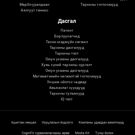
Марбл-уралдаан
Тархины тоглоомууд
Аялгуут теннис
Дасгал
Патент
Борлуулагчид
Танин мэдэхүйн хөгжил
Тархины дасгалууд
Тархины тест
Оюун ухааны дасгалууд
Хувь хүний ​​тархины сургалт
Оюун ухааны дасгалууд
Математикийн хөгжилтэй тоглоомууд
Уншиж ойлгох чадвар
Авьяаслаг хүүхдүүд
Тархины тулаанууд
IQ тест
Ашиглах нөхцөл
Нууцлалын бодлого
Компаны удирдах ажилтнууд
CogniFit сурвалжлагааны өрөө
Media Kit
Түнш болох