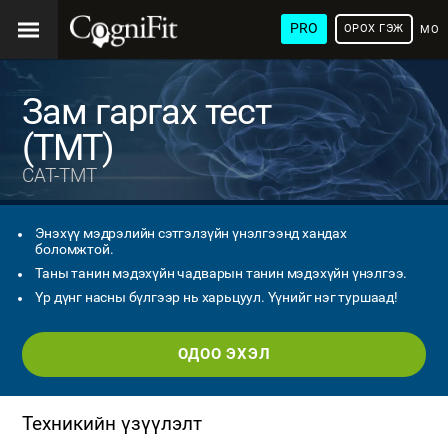
PRO
ОРОХ ГЭЖ
МОН
ХЭЛ
Зам гаргах тест
(TMT)
CAT-TMT
Энэхүү мэдрэлийн сэтгэлзүйн үнэлгээнд хандах
боломжтой.
Таны танин мэдэхүйн чадварын танин мэдэхүйн үнэлгээ.
Үр дүнг насны бүлгээр нь харьцуул. Үүнийг нэг туршаад!
ОДОО ЭХЭЛ
Техникийн үзүүлэлт