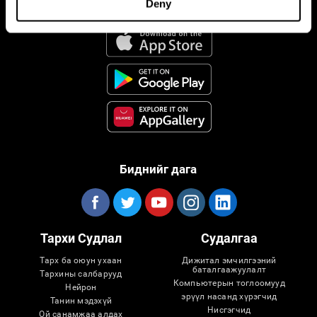
Deny
CogniFit Апп
Биднийг дага
Тархи Судлал
Судалгаа
Тарх ба оюун ухаан
Дижитал эмчилгээний
баталгаажуулалт
Тархины салбарууд
Компьютерын тоглоомууд
Нейрон
эрүүл насанд хүрэгчид
Танин мэдэхүй
Нисгэгчид
Ой санамжаа алдах