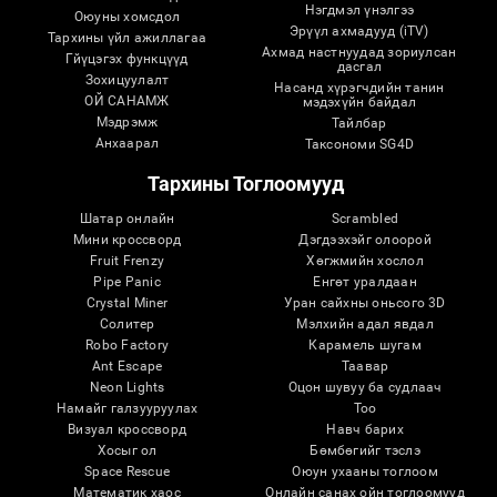
Нэгдмэл үнэлгээ
Оюуны хомсдол
Эрүүл ахмадууд (iTV)
Тархины үйл ажиллагаа
Ахмад настнуудад зориулсан
Гйүцэгэх функцүүд
дасгал
Зохицуулалт
Насанд хүрэгчдийн танин
ОЙ САНАМЖ
мэдэхүйн байдал
Мэдрэмж
Тайлбар
Анхаарал
Таксономи SG4D
Тархины Тоглоомууд
Шатар онлайн
Scrambled
Мини кроссворд
Дэгдээхэйг олоорой
Fruit Frenzy
Хөгжмийн хослол
Pipe Panic
Eнгөт уралдаан
Crystal Miner
Уран сайхны оньсого 3D
Солитер
Мэлхийн адал явдал
Robo Factory
Карамель шугам
Ant Escape
Таавар
Neon Lights
Оцон шувуу ба судлаач
Намайг галзууруулах
Тоо
Визуал кроссворд
Навч барих
Хосыг ол
Бөмбөгийг тэслэ
Space Rescue
Оюун ухааны тоглоом
Математик хаос
Онлайн санах ойн тоглоомууд