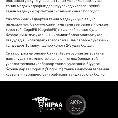
олж авсан үр дүнд үндэслэн танин мэдэх чадвар, бусад
танин мэдэх чадварыг дээшлүүлэхэд чиглэсэн хувийн
танин мэдэхүйн сургалтын системийг санал болгодог.
Үнэлгээ хийх чадвартай танин мэдэхүйн үйл явцыг
идэвхжүүлэх, бэхжүүлэхийн тулд танд зөв байнгын сургалт
хэрэгтэй. CogniFit (CogniteFit) нь дэлхийн өнцөг булан
бүрээс шинжлэх ухааны нийгэмлэг болон анагаах ухааны
төвүүдэд ашиглагддаг хэрэгсэл юм. Зөв сэрэмжлүүлэхийн
тулд өдөрт 15 минут, долоо хоногт 2-3 удаа болдог.
Энэ програм нь онлайн байна. Төрөл бүрийн интерактив
дасгалууд нь компьютер ашиглан тоглох боломжтой
ухаалаг тоглоом хэлбэрээр танилцуулагдана. Чуулган
бүрийн дараа CogniFit ("CogniFit") танин мэдэхүйн төлөвийн
хувьслын нарийвчилсан графикийг танд харуулах болно.