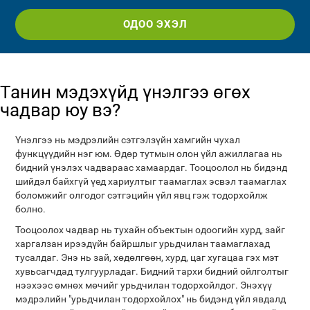
ОДОО ЭХЭЛ
Танин мэдэхүйд үнэлгээ өгөх
чадвар юу вэ?
Үнэлгээ нь мэдрэлийн сэтгэлзүйн хамгийн чухал
функцүүдийн нэг юм. Өдөр тутмын олон үйл ажиллагаа нь
бидний үнэлэх чадвараас хамаардаг. Тооцоолол нь бидэнд
шийдэл байхгүй үед хариултыг таамаглах эсвэл таамаглах
боломжийг олгодог сэтгэцийн үйл явц гэж тодорхойлж
болно.
Тооцоолох чадвар нь тухайн объектын одоогийн хурд, зайг
харгалзан ирээдүйн байршлыг урьдчилан таамаглахад
тусалдаг. Энэ нь зай, хөдөлгөөн, хурд, цаг хугацаа гэх мэт
хувьсагчдад тулгуурладаг. Бидний тархи бидний ойлголтыг
нээхээс өмнөх мөчийг урьдчилан тодорхойлдог. Энэхүү
мэдрэлийн "урьдчилан тодорхойлох" нь бидэнд үйл явдалд