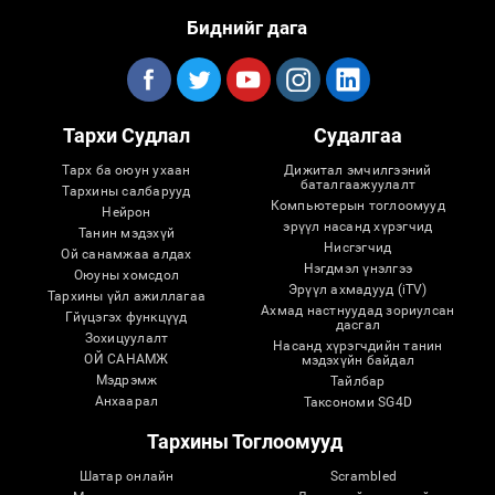
Биднийг дага
Тархи Судлал
Судалгаа
Тарх ба оюун ухаан
Дижитал эмчилгээний
баталгаажуулалт
Тархины салбарууд
Компьютерын тоглоомууд
Нейрон
эрүүл насанд хүрэгчид
Танин мэдэхүй
Нисгэгчид
Ой санамжаа алдах
Нэгдмэл үнэлгээ
Оюуны хомсдол
Эрүүл ахмадууд (iTV)
Тархины үйл ажиллагаа
Ахмад настнуудад зориулсан
Гйүцэгэх функцүүд
дасгал
Зохицуулалт
Насанд хүрэгчдийн танин
ОЙ САНАМЖ
мэдэхүйн байдал
Мэдрэмж
Тайлбар
Анхаарал
Таксономи SG4D
Тархины Тоглоомууд
Шатар онлайн
Scrambled