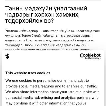
Танин мэдэхүйн үнэлгээний
чадварыг хэрхэн хэмжих,
тодорхойлох вэ?
Үнэлгээ хийх чадвар нь олон төрлийн үйл ажиллагаанд маш
чухал юм. Төрөл бүрийн ойлголтын мотор даалгаварыг
чадварлаг гүйцэтгэх нь шууд танин мэдэхүйн чадвараас
хамаардаг. Онооны үнэлгээний чадварыг хэмжих нь
тээврийн ажилчид, агаарын тээврийн жолооч, жолооч,
тамирчин гэх мэт олон мэргэжилтнүүдийн гүйцэтгэлийг
үнэлэхэд ашиглах эмнэлгийн болон мэргэжлийн үйл
ажиллагаанд янз бүрийн чиглэл, зан үйлийн практик
хэрэглээтэй байж болно ...) .
This website uses cookies
neurofsychological test
-ын ачаар та олон тооны танин мэдэх
We use cookies to personalise content and ads, to
чадвар, ур чадварыг үнэлэх боломжтой. үнэлгээ.
provide social media features and to analyse our traffic.
Ялангуяа үнэлэх чадварыг хэмжихийн тулд бид бусад
We also share information about your use of our site with
параметрүүд, хурд, зай, цаг хугацааг хэмжихийн тулд
хэрэглэгчийнхээ чадварыг үнэн зөв тодорхойлох
our social media, advertising and analytics partners who
боломжийг олгодог янз бүрийн зорилтуудыг санал болгодог.
may combine it with other information that you’ve