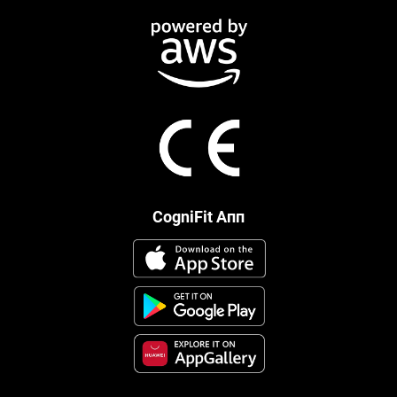
CogniFit Апп