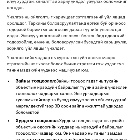
илүү хурдтай, хяналттай хариу үйлдэл үзүүлэх боломжийг
олгодог.
Үнэлгээ нь ойлголтыг хариуцдаг сэтгэлгээний үйл явцад
оролцдог. Тархины боловсруулалтанд өртөж буй орчноос
тодорхой баримтыг сонгосны дараа түүнийг үнэлэх цаг
ирдэг. Энэхүү үнэлгээний нэг хэсэг болгон бид өдөөгчийг
тодорхойлж, өмнө нь боловсруулсан бусадтай харьцуулж,
зорилго, үйл явцыг үнэлдэг.
Үнэлгээ хийх чадвар нь сургалтын үйл явцын макро
стратегийн нэг хэсэг болох бичил стратеги гэж үздэг тул
танин мэдэхүйн үүднээс маш чухал юм.
Зайны тооцоолол:
Зайны тооцоо гэдэг нь тухайн
объектын ирээдүйн байршлыг түүний зайнд үндэслэн
тооцоолох чадварыг хэлнэ. Энэ ур чадварын
тусламжтайгаар та бусад хүмүүс эсвэл объектуудтай
мөргөлдөхгүйгээр 3D орон зайг амжилттай удирдах
боломжтой.
Хурдны тооцоолол:
Хурдны тооцоо гэдэг нь тухайн
объектын одоогийн хурдаар нь ирээдүйн байршлыг
тооцоолох чадвар юм. Энэ чадвар нь таныг замдаа
саад тотгор учруулахаас зайлсхийж, эргэн тойрондоо