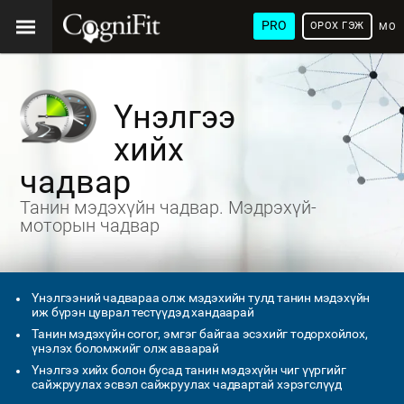
PRO
ОРОХ ГЭЖ
МОН
ХЭЛ
Үнэлгээ
хийх
чадвар
Танин мэдэхүйн чадвар. Мэдрэхүй-
моторын чадвар
Үнэлгээний чадвараа олж мэдэхийн тулд танин мэдэхүйн
иж бүрэн цуврал тестүүдэд хандаарай
Танин мэдэхүйн согог, эмгэг байгаа эсэхийг тодорхойлох,
үнэлэх боломжийг олж аваарай
Үнэлгээ хийх болон бусад танин мэдэхүйн чиг үүргийг
сайжруулах эсвэл сайжруулах чадвартай хэрэгслүүд