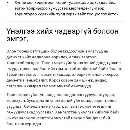
Хүний хөл хөдөлгөөн ихтэй гудамжаар алхахдаа бид
эргэн тойрныхоо хүмүүстэй мөргөлдөхгүйгээр
зорилгодоо хүрэхийн тулд хүрэх зайг тооцоолох ёстой.
Үнэлгээ хийх чадваргүй болсон
эмгэг,
Олон тооны сэтгэцийн болон мэдрэлийн эмгэгүүд нь
дүгнэлт хийх чадвараа өөрчлөх, алдах зэргээр
тодорхойлогддог. Танин мэдэхүйн үнэлгээний доод түвшин
нь урд талын дэлбэнгийн гэмтэлтэй холбоотой байж болно.
Тархины гэмтэл, тархины хавдар, аневризм, олон склероз,
дементиа, энцефалит, Корсаковын хам шинж, айдас,
сэтгэлийн хямрал гэх мэт өвчтэй өвчтөнүүд.
Танин мэдэхүйн түвшинд нөлөөлдөг согтууруулах ундаа,
марихуан, бусад эм нь үнэлгээний үйл явцад сөрөг нөлөө
үзүүлдэг бөгөөд энэ нь хурд, цаг, зай гэх мэт өгөгдлийг
гажуудуулахад хүргэдэг. Хангалттай үнэлгээ хийхгүй байх
нь ихэвчлэн хангалттай аюултай нөхцөл байдлыг бий
болгоход хүргэдэг.