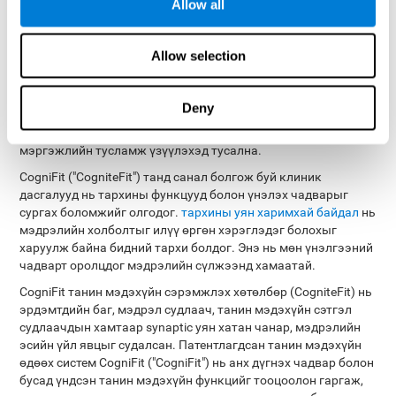
Allow all
Танин мэдэхүйд үнэлэлт
дүгнэлт өгөх чадварыг хэрхэн
Allow selection
сэргээж, сайжруулах вэ?
Deny
Танин мэдэхүйн бусад чадваруудын нэгэн адил үнэлгээг
сургаж, судалж, сайжруулж, CogniFit ("CogniFit") танд
мэргэжлийн тусламж үзүүлэхэд тусална.
CogniFit ("CogniteFit") танд санал болгож буй клиник
дасгалууд нь тархины функцууд болон үнэлэх чадварыг
сургах боломжийг олгодог.
тархины уян харимхай байдал
нь
мэдрэлийн холболтыг илүү өргөн хэрэглэдэг болохыг
харуулж байна бидний тархи болдог. Энэ нь мөн үнэлгээний
чадварт оролцдог мэдрэлийн сүлжээнд хамаатай.
CogniFit танин мэдэхүйн сэрэмжлэх хөтөлбөр (CogniteFit) нь
эрдэмтдийн баг, мэдрэл судлаач, танин мэдэхүйн сэтгэл
судлаачдын хамтаар synaptic уян хатан чанар, мэдрэлийн
эсийн үйл явцыг судалсан. Патентлагдсан танин мэдэхүйн
өдөөх систем CogniFit ("CogniFit") нь анх дүгнэх чадвар болон
бусад үндсэн танин мэдэхүйн функцийг тооцоолон гаргаж,