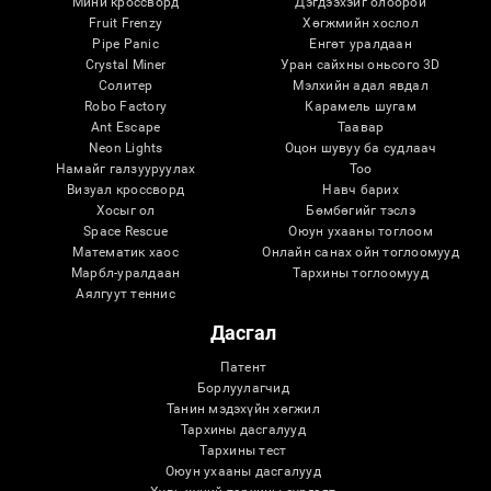
Мини кроссворд
Дэгдээхэйг олоорой
Fruit Frenzy
Хөгжмийн хослол
Pipe Panic
Eнгөт уралдаан
Crystal Miner
Уран сайхны оньсого 3D
Солитер
Мэлхийн адал явдал
Robo Factory
Карамель шугам
Ant Escape
Таавар
Neon Lights
Оцон шувуу ба судлаач
Намайг галзууруулах
Тоо
Визуал кроссворд
Навч барих
Хосыг ол
Бөмбөгийг тэслэ
Space Rescue
Оюун ухааны тоглоом
Математик хаос
Онлайн санах ойн тоглоомууд
Марбл-уралдаан
Тархины тоглоомууд
Аялгуут теннис
Дасгал
Патент
Борлуулагчид
Танин мэдэхүйн хөгжил
Тархины дасгалууд
Тархины тест
Оюун ухааны дасгалууд