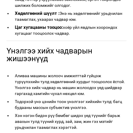
шилжих боломжийг олгодог.
Хөдөлгөөний шүүлт :
Энэ нь хөдөлгөөнийг урьдчилан
таамаглах, ухаарах чадвар юм.
Цаг хугацааны тооцоо:
хоёр үйл явдлын хоорондох
хугацааг тооцоолох чадвар.
Үнэлгээ хийх чадварын
жишээнүүд
Аливаа машины жолооч амжилттай гүйцэж
түрүүлэхийн тулд хөдөлгөөний хурдыг тооцоолох ёстой.
Үнэлгээ хийх чадвар нь машин жолоодох үед шийдвэр
гаргахад хамгийн чухал нөхцөл юм.
Тодорхой үнэ цэнийн тоон үнэлгээг хийхийн тулд: багц
будааны массын субъектив үнэлгээ.
Хэн нэгэн бидэн рүү бөмбөг шидэх үед түүнийг барьж
авахын тулд түүний хурд, зай, зам, жин гэх мэтийг
урьдчилан таамаглах хэрэгтэй.