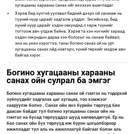
хугацааны харааны санах ойг ихээхэн ашигладаг.
Хэрэв бид хүнтэй уулзвал бидний дээрх ой санамж нь
түүний нүүр царайг хадгалж үлддэг. Энгийнээр, бид
хүний ​​нүүр царайг хэдэн секундэд л харж түүнийг
тогтоож авч үлдэж байна. Хэрэв та хэн нэгнийг хараад
хэдэн секундын дараа хэн болохыг нь санаж байвал,
энэ нь үнэн хэрэгтээ, таны богино санах ой нь урт
хугацааны санах ойд нэвтэрч, хүний төрхийг мэдэж авч
байгаа хэрэг.
Богино хугацааны харааны
санах ойн сулрал ба эмгэг
Богино хугацааны харааны санах ой гэмтэх нь тодорхой
зүйлүүдийг хадгалах цаг хугацаа, тоо хэмжээг
сааруулж болно
. Санах ойн янз бүрийн төрлүүд бие
даасан байдаг тул богино хугацааны санах ойн нь
гэмтэл нь бусад төрлүүддээ шууд нөлөөлдөггүй. Ер нь
бол санах ойн бүх төрлүүд иж бүрэн цогцолбороор
ажилладаг тул аль нь ажиллахгүй байгааг болон аль