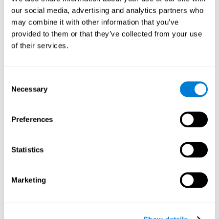
обьектуудыг дүрс эсвэл дуугаар үзүүлнэ. Энэ
our social media, advertising and analytics partners who
обьект нь аль хэлбэрээр (зураг эсвэл дуу чимээ)
may combine it with other information that you’ve
сүүлчийн удаа гарч ирсэнийг эсвэл огт
үзэгдээгүйг тодорхойлох шаардлагатай.
provided to them or that they’ve collected from your use
of their services.
Төвлөрлийн тест VISMEM-PLAN шинжилгээ
хийх: дэлгэц дээр санамсаргүй байдлаар
дарааллууж, байрлуулсан зүйлс байна.
Consent
Байрлал өөрчлөгдөхгүйгээр, дуу дуугарч
Necessary
эхлэхтэй зэрэгцэж тэдгээр зүйлс гэрэлтэж
Selection
эхлэх ба дууны төгсгөл хүртэл нэгэн зэрэг
гэрэлтэх болно. Энэ үеэр та дуу, зураг болон
Preferences
гэрлийн аль алинруу анхаарлаа хандуулах
ёстой. Та тэдгээрийг цаг хугацааны дараалал
болон байрлалыг тогтоож дараа нь
тэдгээрийн эрмбээр зөв хариулна.
Statistics
Ойлголтын тест WOM -REST
: Ерөнхий гурван
обьект дэлгэц дээр гарч ирнэ. Эхлээд
Marketing
эдгээрийн дарааллыг хурдан тогтоож авах
хэрэгтэй. Дараа нь гурван обьект дөрвөн өөр
хувилбараар байрласан байдалтай гарч ирнэ.
Үндсэн зорилго бол эхний дарааллыг олох