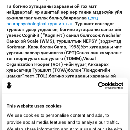
Та богино хугацааны харааны ой гэх мэт
найдвартай, үр ашигтай өөр өөр танин мэдэхүйн үйл
ажиллагааг үнэлж болно,баярлалаа
цогц
neuropsychological туршилтын
.Туршилт сонгодог
туршилт дээр үндэслэн, богино хугацааны санах ойг
үнэлэх CogniFit ( "KogniFit") санал болгосон:Wechsler
Санах ой Scale (WMS), туршилтын NEPSY (эрдэмтэд
Korkman, Кирк болон Camp, 1998)Урт хугацааны чиг
үүргийн засвар үйлчилгээ (CPT)Санах ойн хямралыг
тогтворжуулах сануулагч (TOMM),Visual
Organization Hooper (VOT) -ийн үүрэг,Анхаарах
хувьсагчид Туршилт (TOVA)болон "Лондонгийн
цамхаг" тест (TOL).богино хугацааны харааны ой
гадна, эдгээр туршилтыг бас аль болох эдгээр танин
мэдэхүйн чадварыг хэмжих хийх:богино хугацааны
ой санамж,хариу өгөх хугацаа,үйлдлийн болон
ажлын санах ой,харааны зураглал,орон зайн
ойлголт,төлөвлөлт,контекст санах ой,танин
This website uses cookies
мэдэхүйн уян хатан байдал,нэрсийн санах
We use cookies to personalise content and ads, to
ой,мэдээлэл боловсруулах хурд, хүлээн зөвшөөрөлт.
provide social media features and to analyse our traffic.
Идентификацын тест COM-NAM-г тодорхойлох
:
We also share information about your use of our site with