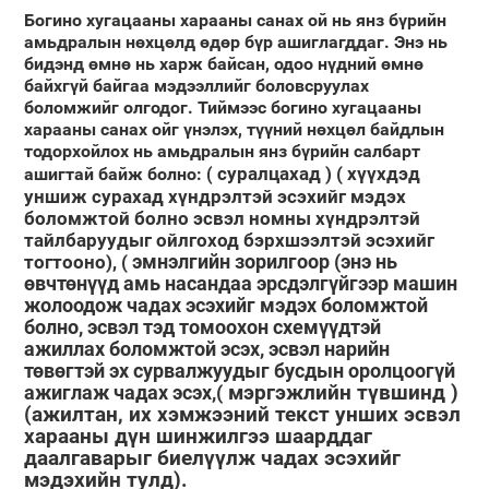
Богино хугацааны харааны санах ой нь янз бүрийн
амьдралын нөхцөлд өдөр бүр ашиглагддаг. Энэ нь
бидэнд өмнө нь харж байсан, одоо нүдний өмнө
байхгүй байгаа мэдээллийг боловсруулах
боломжийг олгодог. Тиймээс богино хугацааны
харааны санах ойг үнэлэх, түүний нөхцөл байдлын
тодорхойлох нь амьдралын янз бүрийн салбарт
суралцахад
) ( хүүхдэд
ашигтай байж болно: (
уншиж сурахад хүндрэлтэй эсэхийг мэдэх
боломжтой болно эсвэл номны хүндрэлтэй
тайлбаруудыг ойлгоход бэрхшээлтэй эсэхийг
эмнэлгийн зорилгоор
(энэ нь
тогтооно), (
өвчтөнүүд амь насандаа эрсдэлгүйгээр машин
жолоодож чадах эсэхийг мэдэх боломжтой
болно, эсвэл тэд томоохон схемүүдтэй
ажиллах боломжтой эсэх, эсвэл нарийн
төвөгтэй эх сурвалжуудыг бусдын оролцоогүй
ажиглаж чадах эсэх,(
мэргэжлийн түвшинд
)
(ажилтан, их хэмжээний текст унших эсвэл
харааны дүн шинжилгээ шаарддаг
даалгаварыг биелүүлж чадах эсэхийг
мэдэхийн тулд).