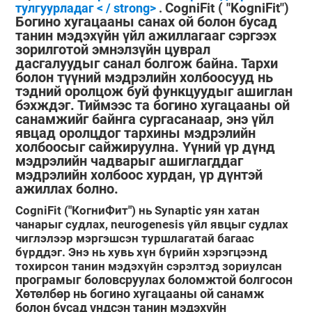
тулгуурладаг < / strong>
.
CogniFit ( "KogniFit")
Богино хугацааны санах ой болон бусад
танин мэдэхүйн үйл ажиллагааг сэргээх
зорилготой эмнэлзүйн цуврал
дасгалуудыг санал болгож байна. Тархи
болон түүний мэдрэлийн холбоосууд нь
тэдний оролцож буй функцуудыг ашиглан
бэхждэг. Тиймээс та богино хугацааны ой
санамжийг байнга сургасанаар, энэ үйл
явцад оролцдог тархины мэдрэлийн
холбоосыг сайжируулна. Үүний үр дүнд
мэдрэлийн чадварыг ашиглагддаг
мэдрэлийн холбоос хурдан, үр дүнтэй
ажиллах болно.
CogniFit ("КогниФит")
нь Synaptic уян хатан
чанарыг судлах, neurogenesis үйл явцыг судлах
чиглэлээр мэргэшсэн туршлагатай багаас
бүрддэг. Энэ нь хувь хүн бүрийн хэрэгцээнд
тохирсон танин мэдэхүйн сэрэлтэд зориулсан
програмыг боловсруулах боломжтой болгосон
Хөтөлбөр нь богино хугацааны ой санамж
болон бусад үндсэн танин мэдэхүйн