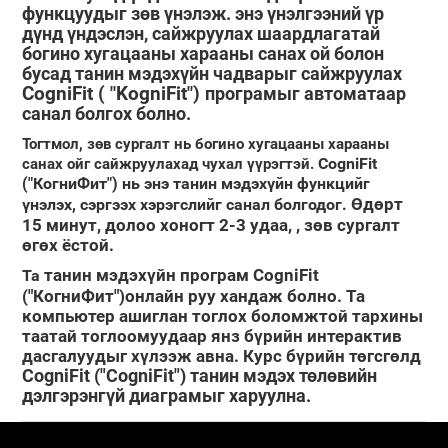
функцуудыг зөв үнэлэж. энэ үнэлгээний үр
дүнд үндэслэн, сайжруулах шаардлагатай
богино хугацааны харааны санах ой болон
бусад танин мэдэхүйн чадварыг сайжруулах
CogniFit ( "KogniFit")
програмыг автоматаар
санал болгох болно.
Тогтмол, зөв сургалт нь богино хугацааны харааны
CogniFit
санах ойг сайжруулахад чухал үүрэгтэй.
("КогниФит")
нь энэ танин мэдэхүйн функцийг
Өдөрт
үнэлэх, сэргээх хэрэгслийг санал болгодог.
15 минут, долоо хоногт 2-3 удаа,
, зөв сургалт
өгөх ёстой.
танин мэдэхүйн програм CogniFit
Та
("КогниФит")онлайн
руу хандаж болно. Та
компьютер ашиглан тоглох боломжтой тархины
таатай тоглоомуудаар янз бүрийн интерактив
дасгалуудыг хүлээж авна. Курс бүрийн төгсгөлд
CogniFit ("CogniFit") танин мэдэх төлөвийн
дэлгэрэнгүй диаграмыг харуулна.