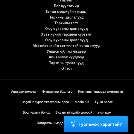
Патент
Борлуулагчид
Танин мэдэхүйн хөгжил
Тархины дасгалууд
Тархины тест
Оюун ухааны дасгалууд
Хувь хүний ​​тархины сургалт
Оюун ухааны дасгалууд
Математикийн хөгжилтэй тоглоомууд
Уншиж ойлгох чадвар
Авьяаслаг хүүхдүүд
Тархины тулаанууд
IQ тест
Ашиглах нөхцөл
Нууцлалын бодлого
Компаны удирдах ажилтнууд
CogniFit сурвалжлагааны өрөө
Media Kit
Түнш болох
Борлуулагч болох
Бидэнтэй холбогдоорой
тусламж
Хандалтын мэдэгдэл
Итгэлийн төв
Тусламж хэрэгтэй?