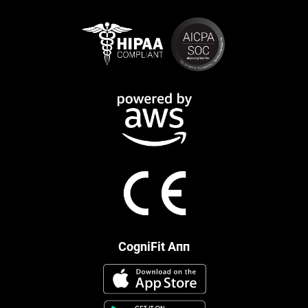
CogniFit Апп