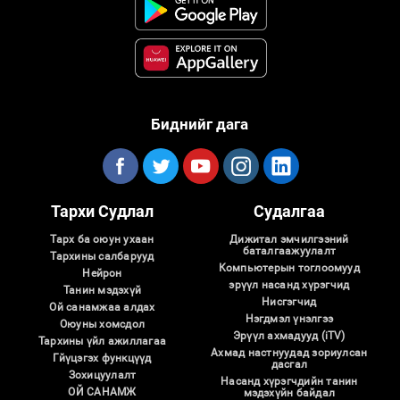
Биднийг дага
Тархи Судлал
Судалгаа
Тарх ба оюун ухаан
Дижитал эмчилгээний
баталгаажуулалт
Тархины салбарууд
Компьютерын тоглоомууд
Нейрон
эрүүл насанд хүрэгчид
Танин мэдэхүй
Нисгэгчид
Ой санамжаа алдах
Нэгдмэл үнэлгээ
Оюуны хомсдол
Эрүүл ахмадууд (iTV)
Тархины үйл ажиллагаа
Ахмад настнуудад зориулсан
Гйүцэгэх функцүүд
дасгал
Зохицуулалт
Насанд хүрэгчдийн танин
ОЙ САНАМЖ
мэдэхүйн байдал