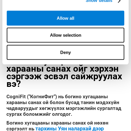
Show details
явдал юм.
Сэргээн босгох тест VISMEM-ийг сэргээх
:
Дэлгэц нь таваас зургаан секундэд олон
Allow all
тооны дүрсүүдийг харуулах болно. Энэ
хугацаанд аль болох олон дүрмийг тогтоож
авах хэрэгтэй. Дараа нь зураг алга болж, янз
Allow selection
бүрийн хариулт санал болгоно. Та зөв
хариултыг сонгох хэрэгтэй.
Deny
Богино хугацааны
харааны санах ойг хэрхэн
сэргээж эсвэл сайжруулах
вэ?
CogniFit ("КогниФит")
нь богино хугацааны
харааны санах ой болон бусад танин мэдэхүйн
чадваруудыг хөгжүүлэх мэргэжлийн сургалтад
сургах боломжийг олгодог.
Богино хугацааны харааны санах ой нөхөн
тархины Уян налархай дээр
сэргээлт нь