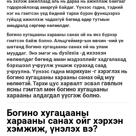
нь эхлэж ажиллаад аль нь дараа нь ажиллаж байгааг
тодорхойлоход амаргүй байдаг. Үүнээс гадна, тэдний
нэг нь гэмтсэн үед бидний тархи бүрэн функцээрээ
гүйцэд ажиллхж чадахгүй бөгөөд өдөр тутмын
амьдралд сөргөөр нөлөөлдөг.
Богино хугацааны харааны санах ой нь янз бүрээр
Альцгеймер-ын өвчин
-ний үе
гэмтсэн байж болно.
шатанд богино хугацааны санах ой нь улам
dyslexia
-д ихээхэн
мууддаг. Энэ эмгэг нь
нөлөөлдөг бөгөөд аман мэдээллийг хадгалахад
бэрхшээл учруулж уншиж сурахад саад
марихуан
-г хэрэглэх нь
учруулна. Үүнээс гадна
богино хугацааны харааны санах ойд муу
гавлын
нөлөөтэй. Тархи
цус харвалт
эсвэл
ясны гэмтэл
мөн богино хугацааны
харааны алдагдал үүсгэж болно.
Богино хугацааны
харааны санах ойг хэрхэн
хэмжиж, үнэлэх вэ?