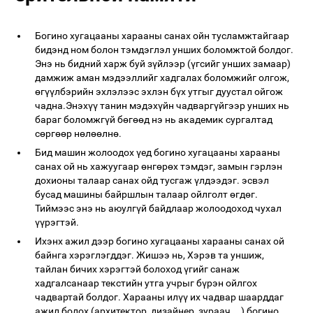
Богино хугацааны харааны санах ойн тусламжтайгаар
бидэнд ном болон тэмдэглэл унших боломжтой болдог.
Энэ нь бидний харж буй зүйлээр (үгсийг унших замаар)
дамжиж аман мэдээллийг хадгалах боломжийг олгож,
өгүүлбэрийн эхлэлээс эхлэн бүх утгыг дуустал ойгож
чадна.Энэхүү танин мэдэхүйн чадваргүйгээр унших нь
бараг боломжгүй бөгөөд нэ нь академик сургалтад
сөргөөр нөлөөлнө.
Бид машин жолоодох үед богино хугацааны харааны
санах ой нь хажуугаар өнгөрөх тэмдэг, замын гэрлэн
дохионы талаар санах ойд тусгаж үлдээдэг. эсвэл
бусад машины байршлын талаар ойлголт өгдөг.
Тиймээс энэ нь аюулгүй байдлаар жолоодоход чухал
үүрэгтэй.
Ихэнх ажил дээр богино хугацааны харааны санах ой
байнга хэрэглэгддэг. Жишээ нь, Хэрэв та уншиж,
тайлан бичих хэрэгтэй болоход үгийг санаж
хадгалсанаар текстийн утга учрыг бүрэн ойлгох
чадвартай болдог. Харааны илүү их чадвар шаарддаг
ажил болох (архитектор, дизайнер, зураач ...) богино