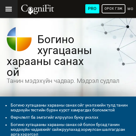
PRO
ОРОХ ГЭЖ
МОН
ХЭЛ
Богино
хугацааны
харааны санах
ой
Танин мэдэхүйн чадвар. Мэдрэл судлал
Богино хугацааны харааны санах ойг үнэлэхийн тулд танин
мэдэхүйн тестийн бүрэн курст хамрагдах боломжтой
Өөрчлөлт ба эмгэгийг илрүүлэх буюу үнэлэх
Богино хугацааны харааны санах ой болон бусад танин
мэдэхүйн чадавхийг сайжруулахад зориулсан шалгагдсан
арга хэрэгсэл