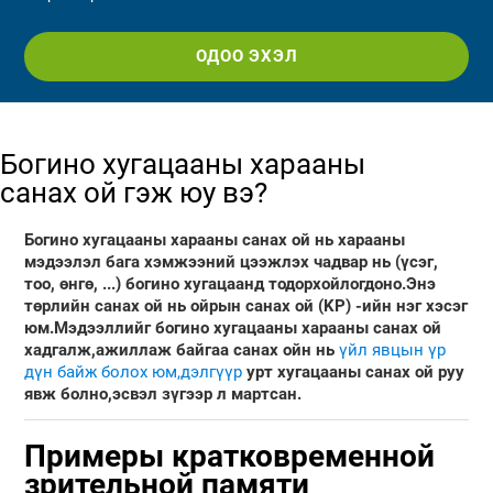
ОДОО ЭХЭЛ
Богино хугацааны харааны
санах ой гэж юу вэ?
Богино хугацааны харааны санах ой нь
харааны
мэдээлэл бага хэмжээний цээжлэх чадвар нь (үсэг,
тоо, өнгө, ...) богино хугацаанд тодорхойлогдоно.Энэ
төрлийн санах ой нь ойрын санах ой (KP) -ийн нэг хэсэг
юм.Мэдээллийг богино хугацааны харааны санах ой
хадгалж,ажиллаж байгаа санах ойн нь
үйл явцын үр
дүн байж болох юм,дэлгүүр
урт хугацааны санах ой руу
явж болно,эсвэл зүгээр л мартсан.
Примеры кратковременной
зрительной памяти