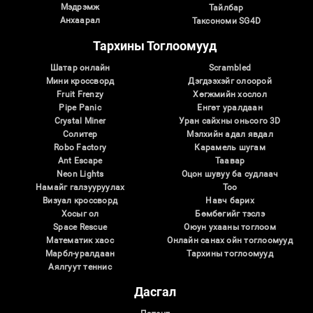
Мэдрэмж
Тайлбар
Анхаарал
Таксономи SG4D
Тархины Тоглоомууд
Шатар онлайн
Scrambled
Мини кроссворд
Дэгдээхэйг олоорой
Fruit Frenzy
Хөгжмийн хослол
Pipe Panic
Eнгөт уралдаан
Crystal Miner
Уран сайхны оньсого 3D
Солитер
Мэлхийн адал явдал
Robo Factory
Карамель шугам
Ant Escape
Таавар
Neon Lights
Оцон шувуу ба судлаач
Намайг галзууруулах
Тоо
Визуал кроссворд
Навч барих
Хосыг ол
Бөмбөгийг тэслэ
Space Rescue
Оюун ухааны тоглоом
Математик хаос
Онлайн санах ойн тоглоомууд
Марбл-уралдаан
Тархины тоглоомууд
Аялгуут теннис
Дасгал