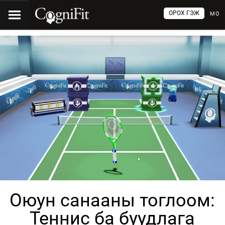
ОРОХ ГЭЖ
МО
Оюун санааны тоглоом:
Теннис ба буудлага