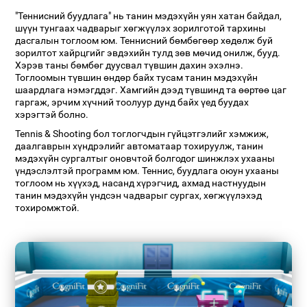
"Теннисний буудлага" нь танин мэдэхүйн уян хатан байдал,
шүүн тунгаах чадварыг хөгжүүлэх зорилготой тархины
дасгалын тоглоом юм. Теннисний бөмбөгөөр хөдөлж буй
зорилтот хайрцгийг эвдэхийн тулд зөв мөчид онилж, бууд.
Хэрэв таны бөмбөг дуусвал түвшин дахин эхэлнэ.
Тоглоомын түвшин өндөр байх тусам танин мэдэхүйн
шаардлага нэмэгддэг. Хамгийн дээд түвшинд та өөртөө цаг
гаргаж, эрчим хүчний тоолуур дунд байх үед буудах
хэрэгтэй болно.
Tennis & Shooting бол тоглогчдын гүйцэтгэлийг хэмжиж,
даалгаврын хүндрэлийг автоматаар тохируулж, танин
мэдэхүйн сургалтыг оновчтой болгодог шинжлэх ухааны
үндэслэлтэй программ юм. Теннис, буудлага оюун ухааны
тоглоом нь хүүхэд, насанд хүрэгчид, ахмад настнуудын
танин мэдэхүйн үндсэн чадварыг сургах, хөгжүүлэхэд
тохиромжтой.