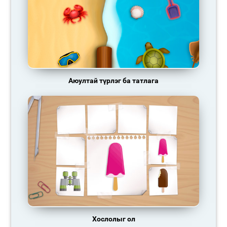
Аюултай түрлэг ба татлага
Хослолыг ол