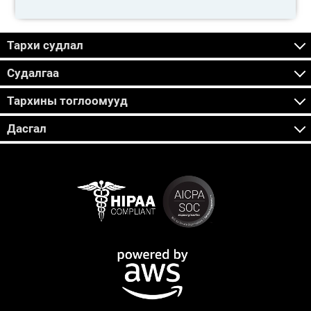
Тархи судлал
Судалгаа
Тархины тоглоомууд
Дасгал