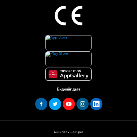
Биднийг дага
Ашиглах нөхцөл