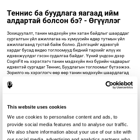
Теннис ба буудлага яагаад ийм
алдартай болсон бэ? - Өгүүллэг
Зохицуулалт, танин мэдэхүйн уян хатан байдлыг шаарддаг
сургалтын үйл ажиллагаа нь хүмүүсийн өдөр тутмын үйл
ажиллагаанд тустай байж болно. Дэлгэцийг идэвхгүй
хардаг бусад видео тоглоомууд бидний тархийг илүү их
идэвхжүүлдэг гэсэн судалгаа байдаг. Үүний үндсэн дээр
CogniFit нь хэрэглэгч танин мэдэхүйн янз бүрийн чадварыг
идэвхтэй сургадаг Теннис, Буудлагын тоглоомыг бүтээжээ.
Зорилго нь хэрэглэгч өөр өөр танин мэдэхүйн шаардлагад
дасан зохицох явдал юм.
Ухаалаг теннис, буудлага
тоглоомын тусламжтайгаар би
хэрхэн танин мэдэхүйн чадвараа
This website uses cookies
сайжруулах вэ?
We use cookies to personalise content and ads, to
Теннис, буудлага гэх мэт тоглоомоор дамжуулан тархины
provide social media features and to analyse our traffic.
сургалт нь мэдрэлийн үйл ажиллагааны тодорхой
We also share information about your use of our site with
хэлбэрийг өдөөдөг. Сургалтаар дамжуулан энэ хэв маягийг
our social media, advertising and analytics partners who