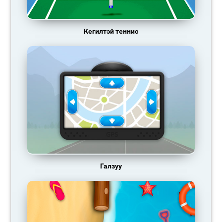
Кегилтэй теннис
Галзуу