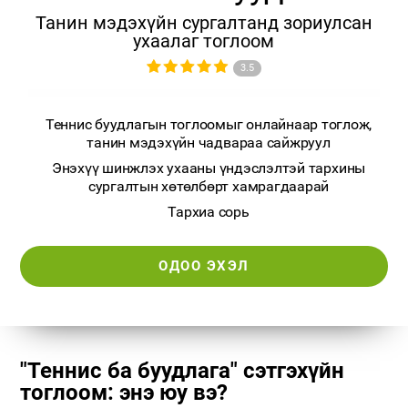
Танин мэдэхүйн сургалтанд зориулсан
ухаалаг тоглоом
3.5
Теннис буудлагын тоглоомыг онлайнаар тоглож,
танин мэдэхүйн чадвараа сайжруул
Энэхүү шинжлэх ухааны үндэслэлтэй тархины
сургалтын хөтөлбөрт хамрагдаарай
Тархиа сорь
ОДОО ЭХЭЛ
"Теннис ба буудлага" сэтгэхүйн
тоглоом: энэ юу вэ?