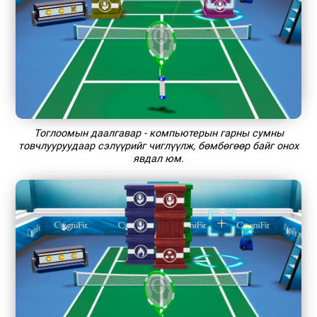
Тоглоомын даалгавар - компьютерын гарны сумны
товчлууруудаар сэлүүрийг чиглүүлж, бөмбөгөөр байг онох
явдал юм.