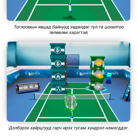
Тоглоомын явцад байнууд хөдөлдөг тул та цохилтоо
төлөвлөх хэрэгтэй.
Дэлбэрэх хайрцгууд гарч ирэх тусам хүндрэл нэмэгддэг.