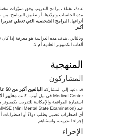
عادةً، تختلف برامج التدريب وفق مميّزات مختلف
مدة الجلسات وتردّدها، أو تطبيق البرنامج: من خ
أنواعها،
البرامج الشخصية التي تعطي تقريرا 
أكبر
.
وبالتالي، هدف هذه الدراسة هو معرفة إذا كان
ألعاب الكمبيوتر العادية أم لا.
المنهجية
المشاركون
قد دعينا إلى المشاركة
البالغين أكبر من 50 عامّاً
Medical Center في تيل أبيب. كانت
معايير ال
استمارة الموافقة والإمكانية للتدريب بكمبيوتر 
أي اضطراب عصبي يطلب دواءً أو اضطرابات أخر
إجراء التدريب، واستثناهم.
الإجراء