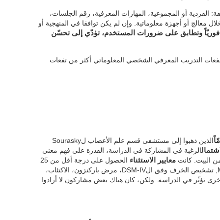
ة: الفردية أو المجموعية، المهارات المعرفية، رقم الجلسات،
لال معالج أو أجهزة معلوماتية. وإن لم يكن توافقا في المنهجية أو
فوريّاً وتطابق على ضرورات المستخدم، تؤدّي إلى تحسّن
 نفعات التدريب المعرفي الشخصي المعلوماتي أكثر من تفعات
الذين ذهبوا إلى مستشفى قسم علم الأعصاب لSourasky
اشتمال
الرغبة في المشاركة في الدراسة، القدرة على فهم معنى
من البيت. كانت
معايير الاستثناء
الحصول على درجة أقل من 25
عند (MMSE (Mini Mental State Examination, تشخيص الخرف وفق الDSM-IV، مرض باركنزون، الاكتئاب،
ى تؤثّر في الدراسة. ولكن، كان هناك بعض مشاركون لا أرادوا