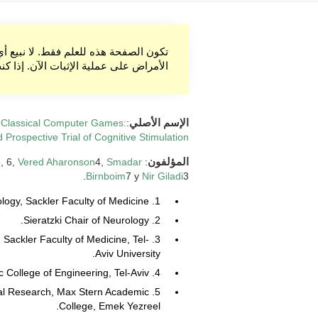
تكون الصفحة هذه للعلم فقط. لا نبيع أ
الأمراض على عملية الإثبات الآن. إذا ك
الإسم الأصلي
:
s Classical Computer Games:
Prospective Trial of Cognitive Stimulation
المؤلفون
:
Smadar
4,
Vered Aharonson
, 6,
Birnboim
7 y
Nir Giladi
3.
1. Department of Epidemiology, Sackler Faculty of Medicine.
2. Sieratzki Chair of Neurology.
 Sackler Faculty of Medicine, Tel-
Aviv University.
4. NexSig Ltd., and Afeka, Tel-Aviv Academic College of Engineering, Tel-Aviv.
ical Research, Max Stern Academic
College, Emek Yezreel.