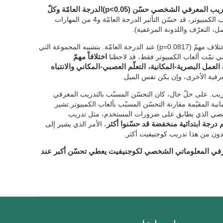
التدريب المعرفي الشخصي حسّن (p<0.05)الدرجة العامّة وكلّ
. في حالة ألعاب الكمبيوتر، قد حسّن التأثير الدرجة العامّة و4 من المهارات
واصل، التعرّف واللدونة المرعفية).
هناك اختلاف مهمّ (p=0.0817) عند الدرجة العامّة. بتشبيه المجموعة التي
 تمّت ألعاب الكمبيوتر فقط، قد لاحظنا
اختلافاً مهمّ
اكرة العمل البصرية-المكانية، التعلّم العصبي-المكاني والانتباه
لمعرفية الأخرى، وإن يكن نفس الميل.
تدريب. على حلّ حال، كان التحسّن المسبّب بالتدريب المعرفي
معرفية الثمانية المقيّمة مقارنة التحسّن المسبّب بألعاب الكمبيوتر.تشير
لشخصي الذي يطابق على ضرورات المستخدم، مثل تدريب
م درجة ابتدائية منخفضة قد حسّنوا أكثر
، الأمر الذي يشير إلى
دون من هذا تدريب كوجنيفيت أكثر.
رفي المعلوماتي الشخصي لكوجنيفيت يعطي تحسّن أكبر عند