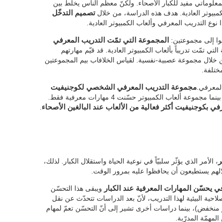
لمعلوماتي مفيد للكبار الأصحاء. ولكنّ معظم الناس يخلط بين
مبيوتر العادية. هدف هذه الدراسة، من خلال
تصميم التدخّل
نوع التدريب المعرفي وألعاب الكمبيوتر العادية.
المجموعة التي تمّت التدريب المعرفي
تي تمّت تدريباً بألعاب الكمبيوتر العادية. قد قيّم مهارتهم
من خلال مجموعة عصبية-نفسية. لقياس الخلافاب بيم المجموعتين
ختلفة.
المعرفي.
مجموعة التدريب المعرفي الشخصي لكوجنيفيت
، بينما مجموعة ألعاب الكمبيوتر حسّنت 4 مهارات معرفية فقط.
في بكوجنيفيت أكثر فعالية من الألعاب عند البالغين الأصحاء
.
ر
، الأمر الذي يؤثّر سلبيّاً في نوعية الحياة واستقلال الكبار. لذلك،
قلالهم يستطيعون أن يحافظوا عليه بمرور الوقت.
ي يحسّن المهارات المعرفية عند الكبار
ويبقى هذا التحسّن
ية البيئية لهذا التدريب، لأنّ بعد الدراسات تتحدّث عن نقل
منخفض)، بينما دراسات أخرى تشير إلى أنّ التحسّن تعمّ لمهام
مهمّة المدرّبة.