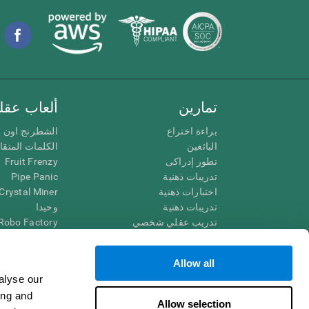
تمارين
ألعاب عقلي
براءة اختراع
الشطرنج اون ل
البائعين
الكلمات المتق
تطور إدراكى
Fruit Frenzy
تدريبات ذهنية
Pipe Panic
اختبارات ذهنية
Crystal Miner
تدريبات ذهنية
وحيدا
تدريب عقلي شخصي
Robo Factory
تدريب ذهنى
Ant Escape
العاب الرياضيات الممتعة
يقودني للجنون
Allow all
فهم القراءة
الكلمات المتقا
alyse our
الأطفال الموهوبون
قم بالمطابقة
ing and
معارك الدماغ
فوضى الرياضي
Allow selection