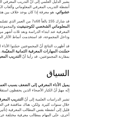
يشير الدليل العلمي إلى أنّ التدريب المعرفي ا
أنشطة التدريب المعرفي المعلوماتي وألعاب الك
عشوائي
، هو معرفة إذا كان يوجد خلاف بين هذا 
قد شارك 155 بالغاً 68±7 من العمر الذي تقسّموا إلى مجموعتين:
المعلوماتي الشخصي لكوجنيفيت
والمجموعة ال
المعرفية عند ابتداء الدراسة وبعد ثلاث أشهر 
وداخل المجموعة، قد استخدمت أنماط الآثار الم
قد أظهرت النتائج أنّ المجموعتين حسّنوا الأداء 
حسّنت المهارات المعرفية الثمانية المقيّمة
بمقارنة المجموعتين، قد رأينا أنّ
التدريب المعر
السياق
يميل الأداء المعرفي إلى الضعف بسبب العم
إنّه مهمّ أنّ الكبار الأصحاء الذين يحفظون است
تشير الدراسات العلمية إلى أنّ
التدريب المعرف
خلال سنوات كثيرة. ولكن، هناك مناقشة في الصلاح
قليل إلى أنشطة بفس المطالب المعرفية (تأثير 
أخرى، حتّى المهام بمطالب معرفية مختلفة عن ال