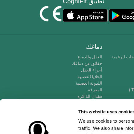
تطبيق CogniFit
دماغك
جات الرقمية
العقل والدماغ
حقائق عن دماغك
أجزاء العقل
الخلايا العصبية
اللدونة العصبية
المعرفة
فقدان الذاكرة
كبار
الإعاقة الذهنية
وظائف ذهنية
This website uses cookie
الأعمال التنفيذيّة
We use cookies to personal
الإدراك الحسى
traffic. We also share info
الانتباه