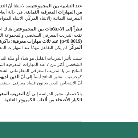
عند التشبيه بين المجموعتين
قد لاحظنا أنّ
من المهارات المعرفية الثماينة
المعرفية الثمانية (الانتباه المركّز، الانتباه المت
نظراً إلى الاختلافات بين المجموعتين
تمّت التدريب المعرفي الشخصي والمجموعة التي
(p<0.0019) عند ثلاث مهارات معرفية: ذ
المركّز
. لم يكن التفاعل مهمّاً عند المهارات ا
سبب تأثير التدريبات القليل هو شدّة أو مدّة ال
الشخصي أكثر من 7 عند المهارات ال
النتائج مزايا التدريب المعرفي المعلوماتي ا
كوجنيفيت. تشير النتائج أيضاً إلى أنّ
الذين لديه
أنّ الأشخاص الذين يعانون فساد معرفي، يستفي
بالاختصار، تشير الدراسة إلى أنّ
التدريب المع
الكبار الأصحاء من ألعاب الكمبيوتر العادية
.