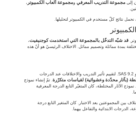
ن إلى
مجموعة التدريب المعرفي
و
مجموعة ألعاب الكمبيوتر
،
ين.
حمل نتائج كلّ مستخدم في الكمبيوتر لتحليلها.
كمبيوتر
قد شبّه التدخّل بالمجموعة التي استخدمت كوجنيفيت
،
م الابتدائي، 24 جلسات ب3 مهام مختلفة بمدة مماثلة وتصميم مماثل. الاختلاف الرئيسيّ هو أنّ هذه
قد تمّ التحليل الإحصائيّ من خلال SPSS 14.0 و SAS 9.2. لتقييم تأثير التدريب والاختلافات عند الدرجات
طة (بآثار محدّدة وعشوائية) لقياسات متكرّرة
. تمّ إنشاء نموذج
وذج الآثار المختلطة، كان المتغيّر التابع الدرجة المعرفية
ا.
لاف بين المجموعتين بعد الاختبار. كان المتغير التابع درجة
ة، الدرجات الابتدائية والتفاعل بيهما.