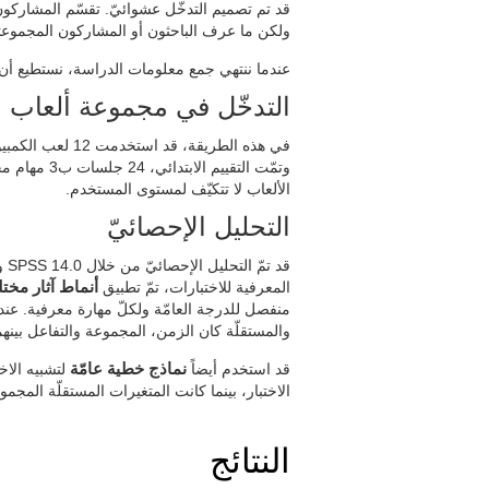
قد تم تصميم التدخّل عشوائيّ. تقسّم المشاركو
ولكن ما عرف الباحثون أو المشاركون المجموعت
عندما ننتهي جمع معلومات الدراسة، نستطيع أن ن
التدخّل في مجموعة ألعاب ال
في هذه الطريقة، قد استخدمت 12 لعب الكمبيوتر.
وتمّت التقيي
الألعاب لا تتكيّف لمستوى المستخدم.
التحليل الإحصائيّ
المعرفية للاختبارات، تمّ تطبيق
أنماط آثار مختل
منفصل للدرجة العامّة ولكلّ مهارة معرفية. عند نم
والمستقلّة كان الزمن، المجموعة والتفاعل بينهم
قد استخدم أيضاً
نماذج خطية عامّة
لتشبيه الاخت
الاختبار، بينما كانت المتغيرات المستقلّة المجموع
النتائج