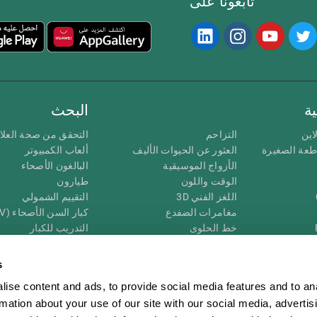
تابعونا على
ة
البحث
اين
التزاحم
التحقق من صحة العلا
اطعة الصغيرة
العثور عن الحيوات الأليف
ألعاب الكمبيوتر
الأزواج الموسيقية
البالغون الأصحاء
الوقت واللون
طيارون
اللغز الفني 3D
التقييم الشمولي
مغامرات الضفدع
كبار السن الأصحاء (iTV)
خط الحلوى
التدريب للكبار
لغز
الحالة المعرفية عند ال
الأرقام
المراجعة المستمرة
s
طعة البصرية
لون النحلة
تصنيف SG4D
ise content and ads, to provide social media features and to an
اللعبة العقلية: تفجير البالونات
rmation about your use of our site with our social media, advertis
ات
ألعاب الذكاء