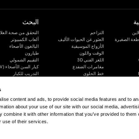
ة
البحث
اين
التزاحم
التحقق من صحة العلا
اطعة الصغيرة
العثور عن الحيوات الأليف
ألعاب الكمبيوتر
الأزواج الموسيقية
البالغون الأصحاء
الوقت واللون
طيارون
اللغز الفني 3D
التقييم الشمولي
مغامرات الضفدع
كبار السن الأصحاء (iTV)
خط الحلوى
التدريب للكبار
لغز
الحالة المعرفية عند ال
الأرقام
المراجعة المستمرة
s
طعة البصرية
لون النحلة
تصنيف SG4D
ise content and ads, to provide social media features and to an
اللعبة العقلية: تفجير البالونات
rmation about your use of our site with our social media, advertis
ات
ألعاب الذكاء
 combine it with other information that you’ve provided to them o
ألعاب اون لاين من آجل الذاكرة
قي
ألعاب عقلية
 use of their services.