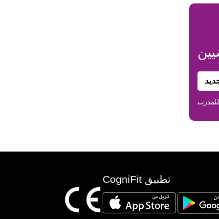
يين
ديد
للمدرب
تطبيق CogniFit