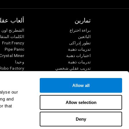
تمارين
ألعاب عقلي
براءة اختراع
الشطرنج اون ل
البائعين
الكلمات المتق
تطور إدراكى
Fruit Frenzy
تدريبات ذهنية
Pipe Panic
اختبارات ذهنية
Crystal Miner
تدريبات ذهنية
وحيدا
تدريب عقلي شخصي
Robo Factory
تدريب ذهنى
Ant Escape
العاب الرياضيات الممتعة
يقودني للجنون
Allow all
فهم القراءة
الكلمات المتقا
alyse our
الأطفال الموهوبون
قم بالمطابقة
ing and
معارك الدماغ
فوضى الرياضي
Allow selection
r that
اختبار الذكاء
سباق الرخام
التنس الموسي
Deny