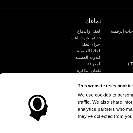
دماغك
جات الرقمية
العقل والدماغ
حقائق عن دماغك
أجزاء العقل
الخلايا العصبية
اللدونة العصبية
المعرفة
فقدان الذاكرة
كبار
الإعاقة الذهنية
وظائف ذهنية
This website uses cookie
الأعمال التنفيذيّة
We use cookies to personal
الإدراك الحسى
traffic. We also share info
الانتباه
analytics partners who may
they’ve collected from your