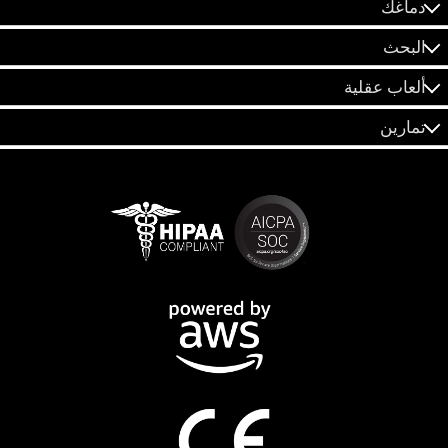
دماغك
البحث
ألعاب عقلية
تمارين