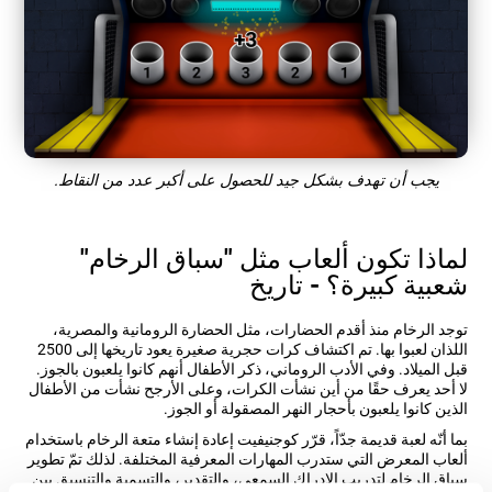
يجب أن تهدف بشكل جيد للحصول على أكبر عدد من النقاط.
لماذا تكون ألعاب مثل "سباق الرخام"
شعبية كبيرة؟ - تاريخ
توجد الرخام منذ أقدم الحضارات، مثل الحضارة الرومانية والمصرية،
اللذان لعبوا بها. تم اكتشاف كرات حجرية صغيرة يعود تاريخها إلى 2500
قبل الميلاد. وفي الأدب الروماني، ذكر الأطفال أنهم كانوا يلعبون بالجوز.
لا أحد يعرف حقًا من أين نشأت الكرات، وعلى الأرجح نشأت من الأطفال
الذين كانوا يلعبون بأحجار النهر المصقولة أو الجوز.
بما أنّه لعبة قديمة جدّاً، قرّر كوجنيفيت إعادة إنشاء متعة الرخام باستخدام
ألعاب المعرض التي ستدرب المهارات المعرفية المختلفة. لذلك تمّ تطوير
سباق الرخام لتدريب الإدراك السمعي، والتقدير، والتسمية والتنسيق بين