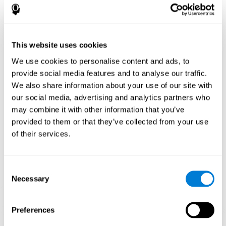
العين واليد.
كيف تحسّن اللعبة العقلية "سباق الرخام"
المهارات المعرفية؟
This website uses cookies
باللعب والتدريب باستمرار بألعاب مثل سباق الرخام لكوجنيفيت ننشّط
نمط التنشيط العصبي الذي يساعد في إعادة تنظيم الدوائر العصبية
We use cookies to personalise content and ads, to
واسترداد الوظائف المعرفية الضعيفة. إنّ تنبيه مهاراته باستمرار قد
provide social media features and to analyse our traffic.
يساعد في إنشاء تشابك عصبي جديد، وإعادة تنظيم الدوائر العصبية
We also share information about your use of our site with
وتحسين الوظائف المعرفية. في اللعبة سباق الرخام ننشّط القدرات
المتعلّقة بالتقدير والتنسيط بين العين واليد.
our social media, advertising and analytics partners who
may combine it with other information that you’ve
الأسبوع الأوّل
الأسبوع الثاني
الأسبوع الثالث
provided to them or that they’ve collected from your use
of their services.
Consent
Necessary
Selection
Preferences
إسقاط رسومي إرشادي للشبكات العصبية بعد 3 أسابيع.