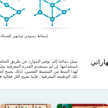
إسقاط رسومي توجيهي للشبكات العصبية
اراتي
يميل دماغنا إلى توفير الموارد عن طريق التخلص
استخدامها. إن لم نستخدم القدرة المعرفية بشكل
لهذا النمط من التنشيط العصبي، لذلك يصبح أض
تلك الوظيفة المعرفية ، فإننا نصبح أقل فعالية ف