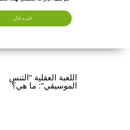
البدء الآن
اللعبة العقلية "التنس
الموسيقي": ما هي؟