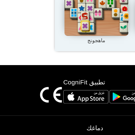
ماهجونج
تطبيق CogniFit
دماغك