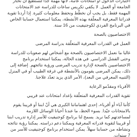
اختبارات الدخول أو امتحانات عامة، لأنّها مهمّة جدّاً لنستطيع أن نختار
الجامعة أو العمل. لا يكفي تكريس ساعات للدراسة عند الامتحانات
المهمة فقط، بل يجب أن نخطّط ونحفظ معلومات كثيرة. إذا أردنا تقوية
قدراتنا المعرفية المعلّقة بهذه الأنشطة، يمكننا استعمال حسابنا الخاص
في البرنامج الفردي لكوجنيفيت من 16 سنة.
الاختصاصيون بالصحة
العمل في القدرات المعرفية المتعلّقة بدراسة المرضى
غالبا ما نعمل الاختصاصيون بالصحة مع أشخاص لهم صعوبات للدراسة
وحتى الفشل الدراسي. في هذه الحالة، يمكننا استخدام برنامج
الاختصاصيين بالصحة لإدارة تدريب المرضى ورؤية نتائجهم. إضافة إلى
ذلك، يمكن المرضى يقومون بالأنشطة في غرفة الطبيب أو في المنزل
(التنبيه المعرفي من البعد)، الأمر الذي يزيد تعدّد علاجنا.
الأقرباء ومقدّمو الرعاية
تقوية القدرات المعرفية المتعلّقة بإعداد امتحانات عند قريبي
كأننا آباء أو أقرباء، إحدى اهتماماتنا الكبرى هي أنّ ابننا أو قريبنا يقوم
بالامتحانات جيّدا. بسوء الحظ، ما عندنا أحيانا الوسائل اللازمة
لمساعدتهم كما نريد. يسمح لنا برنامج كوجنيفيت للأسر إدارة تدريب ابننا
أو قريبنا لتقوية قدراته المعرفية ويمكننا دعم دراسته. يمكننا رؤية نتائجه
ونشاطه من حسابنا سهلاً. يمكن استخدام برنامج كوجنيفيت للأسر من
7 سنوات.