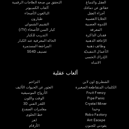
العقل والدماغ
التحقق من صحة العلاجات الرقمية
حقائق عن دماغك
ألعاب الكمبيوتر
أجزاء العقل
البالغون الأصحاء
الخلايا العصبية
طيارون
اللدونة العصبية
التقييم الشمولي
المعرفة
كبار السن الأصحاء (iTV)
فقدان الذاكرة
التدريب للكبار
الإعاقة الذهنية
الحالة المعرفية عند الكبار
وظائف ذهنية
المراجعة المستمرة
الأعمال التنفيذيّة
تصنيف SG4D
الإدراك الحسى
الانتباه
ألعاب عقلية
الشطرنج اون لاين
التزاحم
الكلمات المتقاطعة الصغيرة
العثور عن الحيوات الأليف
Fruit Frenzy
الأزواج الموسيقية
Pipe Panic
الوقت واللون
Crystal Miner
اللغز الفني 3D
وحيدا
مغامرات الضفدع
Robo Factory
خط الحلوى
Ant Escape
لغز
يقودني للجنون
الأرقام