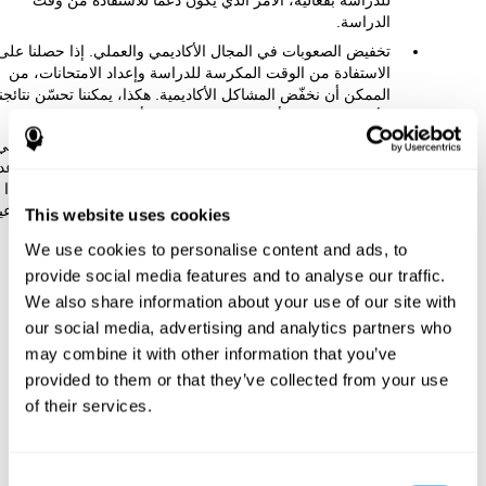
للدراسة بفعالية، الأمر الذي يكون دعما للاستفادة من وقت
الدراسة.
تخفيض الصعوبات في المجال الأكاديمي والعملي. إذا حصلنا على
الاستفادة من الوقت المكرسة للدراسة وإعداد الامتحانات، من
الممكن أن نخفّض المشاكل الأكاديمية. هكذا، يمكننا تحسّن نتائجنا
الأكاديمية واختيار أفضل مراكز الدراسة أو وظائف.
تعزيز التطوّر الاجتماعي-العاطفي. إذا حصلنا على أكثر فعالية في
دراستنا، إضافة إلى الحصول على أكثر وقتا لنا، يمكننا تخفيض عد
الثقة بنفسنا، والقلق أمام الامتحانات وتحسّن احترام الذات. هذا
يمكن أن يكون له عواقب إيجابية جدّا لصحتنا العاطفية والاجتماعي
This website uses cookies
We use cookies to personalise content and ads, to
كيف يقوّي الوظيفة المعرفية؟
provide social media features and to analyse our traffic.
We also share information about your use of our site with
عندما نقوم بمهمة تنبيه معرفية، يقوّي دماغنا الاتّصالات اللازمة لإجراء
our social media, advertising and analytics partners who
المهمّة هذه. إنّ تقوية الاتّصالات المعرفية مفيدة ليمكن دماغنا أن يجيب
may combine it with other information that you’ve
بطريقة صحيحة المرة المقبلة التي يجب أن يواجه فيها هذه الحالة.
provided to them or that they’ve collected from your use
هكذا، عندما ننشّط الدماغ بطريقة صحيحة بفضل أنشطة التنبيه
of their services.
المعرفي، يمكن الدماغ استعمال هذه الاتّصالات القوية ليجد الأنشطة
الأخرى سهلة، مثل الدراسة. يعني إذا نقوّي المقدرات المعرفية
المتعلّقة بالدراسة، يمكننا الاكتساب أفضل موارد معرفية للدراسة.
Consent
إنّ دماغنا قادر على إجراء هذا التكيّف بفضل اللدونة الدماغية، معروفة