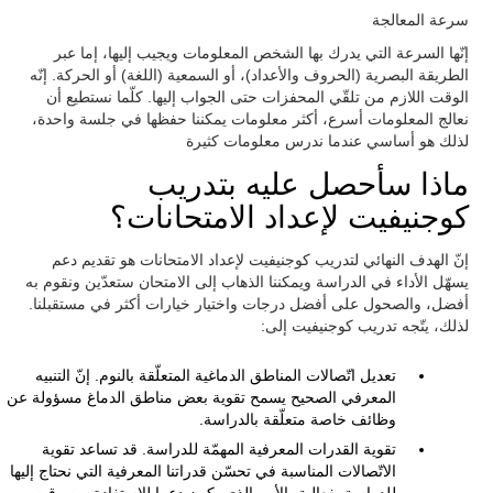
سرعة المعالجة
إنّها السرعة التي يدرك بها الشخص المعلومات ويجيب إليها، إما عبر
الطريقة البصرية (الحروف والأعداد)، أو السمعية (اللغة) أو الحركة. إنّه
الوقت اللازم من تلقّي المحفزات حتى الجواب إليها. كلّما نستطيع أن
نعالج المعلومات أسرع، أكثر معلومات يمكننا حفظها في جلسة واحدة،
لذلك هو أساسي عندما ندرس معلومات كثيرة
ماذا سأحصل عليه بتدريب
كوجنيفيت لإعداد الامتحانات؟
إنّ الهدف النهائي لتدريب كوجنيفيت لإعداد الامتحانات هو تقديم دعم
يسهّل الأداء في الدراسة ويمكننا الذهاب إلى الامتحان ستعدّين ونقوم به
أفضل، والصحول على أفضل درجات واختيار خيارات أكثر في مستقبلنا.
لذلك، يتّجه تدريب كوجنيفيت إلى:
تعديل اتّصالات المناطق الدماغية المتعلّقة بالنوم. إنّ التنبيه
المعرفي الصحيح يسمح تقوية بعض مناطق الدماغ مسؤولة عن
وظائف خاصة متعلّقة بالدراسة.
تقوية القدرات المعرفية المهمّة للدراسة. قد تساعد تقوية
الاتّصالات المناسبة في تحسّن قدراتنا المعرفية التي نحتاج إليها