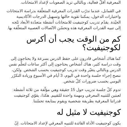
المعرفية أقلّ فعالية، وبالتالي تزيد الصعوبات لإعداد الامتحانات.
في القمابل، عندما ندرّب القدرات المعرفية المتعلّقة بدراسة الامتحانات
واختبارات الدخول، يمكننا تقوية حالتها وتسهيل الدرجات الأكاديمية
الجيّدة. يقدّم تدريب كوجنيفيت للامتحانات أنشطة متعدّدة الأبعاد تتّجه
إلى تنبيه القدرات المعرفية هذه وتحسّن الاتّصالات العصبية المتعلّقة بها.
كم من الوقت يجب أن أكرس
لكوجنيفيت؟
كما هناك أشخاص قادرون على حفظ الدرس بسرعة ولا يحتاجون إلى
وقت دراسة كثير، هناك أشخاص يحتاجون إلى أكثر ساعات لتعلّم نفس
الدرس وبالتالي يتغيّر وقت تدريب كوجنيفيت بحسب الشخص. ولكن،
ننصح إجراء حلسة واحدة في اليوم، 3 أيام في الأسبوع وزيادة التكرّر
اليومي بحسب ضرورات كلّ شخص.
تدوم كلّ جلسة تدريب حول 15 جقيقة وهي مؤلّفة من ثلاثة أنشطة:
لعبتين للتنبيه المعرفي ومهمة واحدة للتقييم. هكذا، يقوّي كوجنيفيت
قدراتنا المعرفية بطريقة شخصية ويقوم بمتابعة تحسّننا.
كوجنيفيت لا مثيل له
يكون كوجنيفيت الأداة القائدة للتنبيه المعرفي لإعداد الامتحانات. إنّ