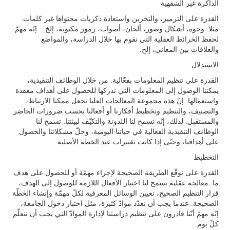
الذاكرة غير الشفهية
القدرة على الترميز، والتخزين واستعادة ذكريات محتواها غير كلمات.
مثلا: وجوه، أشكال وصور، ألحان، أصوات، رموز مكتوبة، إلخ... إنّه مهمّ
لحفظ الخرائط العقلية التي نقوم بها خلال الدراسة، والمواضع
والعلاقات بين المعاني، إلخ.
الاستدلال
القدرة على تنظيم المعلومات بفعّالية. من خلال الوظائف التنفيذية،
يمكننا الوصول إلى المعلومات التي ندركها للحصول على أهداف معقدة
واستعمالها. إنّ هذه مجموعة المعالجات العليا تجعل ممكنا الارتباط،
والتصنيف، والتنظيم وتخطيط أفكارنا أو أفعالنا بحسب ضرورات الحاضر
والمستقبل. لذلك، إنّه تسمح لنا اللدونة والتكيّف لبيئتنا. تسمح لنا
الوظائف التنفيذية الفعالية في حياتنا اليومية، وحلّ مشكلاتنا والحصول
على أهدافنا، وحتّى إذا كانت تغييرات عند الخطة الأصلية.
التخطيط
القدرة على توقّع الطريقة الصحيحة لإجراء مهمّة أو للحصول على هدف
ما. معالجة عقلية تسمح لنا اختيار الأفعال اللازمة للوصول إلى الهدف،
قرار التنظيم الصحيح، تعيين الوسائل المعرفية لكلّ مهمّة وإنشاء الخطّة
الصحيحة. عندما يجب أن نعدّد موادّ كثيرة، مثل اختبار دخول الجامعة،
إنّه مهمّ أنّنا قادرون على تنظيم دراستنا لإدارة الموادّ التي يجب أن نتعلّم
كلّ يوم.