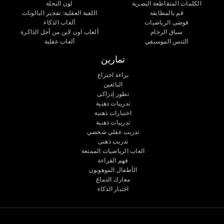
الكلمات المتقاطعة البصرية
لون النحلة
قم بالمطابقة
اللعبة العقلية: تفجير البالونات
فوضى الرياضيات
ألعاب الذكاء
سباق الرخام
ألعاب اون لاين من آجل الذاكرة
التنس الموسيقي
ألعاب عقلية
تمارين
براءة اختراع
البائعين
تطور إدراكى
تدريبات ذهنية
اختبارات ذهنية
تدريبات ذهنية
تدريب عقلي شخصي
تدريب ذهنى
العاب الرياضيات الممتعة
فهم القراءة
الأطفال الموهوبون
معارك الدماغ
اختبار الذكاء