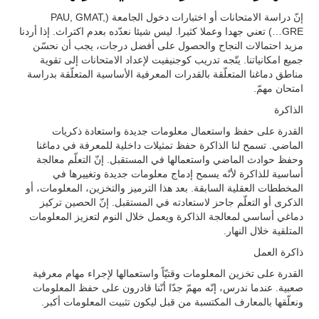
إنّ دراسة الامتحانات أو اختبارات دخول الجامعة (PAU, GMAT,
GRE…) تعني جهدا وعملا كثيرا. ليس شيئا نعدّده بعدم اكتراث. إذا أردنا
مزيد احتمالات النجاح والحصول على أفضل درجات، يجب أن نحسّن
جميع امكانياتنا. يتّجه تدريب كوجنيفيت لإعداد الامتحانات إلى تقوية
مناطق دماغنا المتعلّقة بالقدرات المعرفية الأساسية المتعلّقة بدراسة
امتحان مهمّ.
الذاكرة
القدرة على حفظ واستعمال معلومات جديدة واستعادة ذكريات
الماضي. تسمح لنا الذاكرة حفظ تمثيلات داخلية للمعرفة في دماغنا
وحفظ حوادث الماضي واستعمالها في المستقبل. إنّ التعلّم معالجة
أساسية للذاكرة لأنّه يسمح إدماج معلومات جديدة وتغييرها في
المخططات العقلية السابقة. بعد هذا الترميز والتخزين، المعلومات، أو
الذكرى أو التعلّم جاحز لاستعادته في المستقبل. إنّ الحصين تركيز
دماغي أساسي لمعالجة الذاكرة ويعمل خلال النوم لتعزيز المعلومات
المتلقية خلال النهار.
ذاكرة العمل
القدرة على تخزين المعلومات وقتيّاً واستعمالها لإجراء مهام معرفية
صعبية. عندما ندرس، إنّه مهمّ جدّا أنّنا قادرون على حفظ المعلومات
ونعلّقها بالمعارف المكتسبة من قبل ليكون تثبيت المعلومات أكبر.