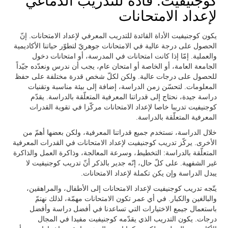
كوجنيفيت: قادة للتدريب الدماغي
لإعداد الامتحانات
يكون كوجنيفيت الأداة القائدة للتدريب المعرفي لإعداد الامتحانات. إنّ
الحصول على درجة عالية في الامتحانات جوهريّ لتطوّر حياتنا الأكاديمية
والعملية. إمّا إذا كانت امتحانات في المدرسة، أو امتحانات دخول
الجامعة العامة، أو الخاصة أو امتحان عام، يجب أن ندرس ونعدّده جيّداً
للحصول على درجات عالية. ولكن لكلّ شخص قدرة مختلفة على حفظ
المعلومات. لتحسّن زمن الدراسة، إضافة إلى بيئة مناسبة وتقنيات
دراسة جيدة، نحتاج إلى قدراتنا المعرفية المتعلّقة بالدراسة. يقدّم
كوجنيفيت تدريبا خاصا لإعداد الامتحانات مركّزا في تقوية القدرات
المعرفية المتعلّقة بالدراسة.
خلال الدراسة، نستخدم جميع قدراتنا المعرفية، ولكن بعضها أهمّ من
الأخرى. يركّز تدريب كوجنيفيت لإعداد الامتحانات في القدرات المعرفية
المتعلّقة بالدراسة: التخطيط، وسرعة المعالجة، وذاكرة العمل والذاكرة
غير الشفهية. على كلّ حال، إنّه جدير بالذكر أنّ تدريب كوجنيفيت لا
يبدل الدراسة وإن يكن تكملة لإعداد الامتحانات.
يتّجه تدريب كوجنيفيت لإعداد الامتحانات إلى الأطفال، والمراهقين،
والبالغين والكبار. في أي عمر تكون الامتحانات مهمّة، لذلك نهتمّ
باستعمال جيمع الاختيارات التي تساعدنا في أفضل دراسة وأفضل
درجات. يكون التدريب الذي يقدّمه كوجنيفيت مفيدا في المجال