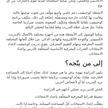
الأكاديمي والعملي، ولكن يمكننا استعماله عندما نقوم باختبارات من أي
نوع.
لأنشطة كوجنيفيت دعم علمي واسع مؤلّف من بحوث نوعيتها عالية
وقامت بها كيانات خارجية ومستقلّة. إضافة إلى ذلك، يتكيّف برنامج
كوجنيفيت تلقائيا للأنشطة وتتكيّف الصعوبة بحسب ضرارتنا الخاصة.
هكذا، يتمّ تعديل خطة التدريب وفقا لتقدّمنا لتحسّن النتائج.
يمكننا الوصول إلى الأنشطة هذه من أجهزة مختلفة بالاتّصال بالإنترنت:
الكمبيوتر، واللوحة الالكترونية والهاتف الذكي. من خلال ألعابها المختلفة
للتنبيه المعرفية ومهام التقييم المعرفي، يقوي تدريب كوجنيفيت لإعداد
الامتحانات القدرات المعرفية الأساسية المتعلّقة بالدرس وإعداد
الامتحانات.
إلى من يتّجه؟
يكون الدراسة مهمة بدقر ما هي صعبة، لذلك نحتاج أحيانا إلى المساعدة
الخارجية. هكذا، يقدّم كوجنيفيت برنامجا خاصّا بحسب ضروراتنا وإذا كنا
نريد التدريب لنا أو لأشخاص آخرين:
الناس الذين يريد تحسّن أدائهم في الدراسة
تنشيط قدراتنا المعرفية المتعلّقة بإعداد الامتحانات
يتطلّب إعداد الامتحانات كلّ المساعدة الممكنة، وخاصة إذا كانت