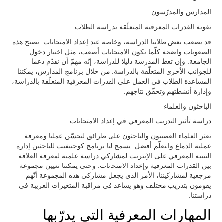
المدارس والمدرّسون
تقوية القدرات المعرفية المتعلّقة بدراسة الطلاب
قد يصعب بعض طلابنا الدراسة، وخاصة عند إعداد الامتحانات. تصتح هذه
الصعوبات واضحة كلّما تكون الامتحانات أصعب، مثل اختبار دخول
الجامعة. وإن تعط المدرسة دليلا للدراسة، إنّه مهمّ أن نقدّم دعما
للجوانب الأخرى المتعلّقة بالدراسة. من خلال برنامج المدارس، يمكننا
المساعدة الطلاب في العمل على القدرات المعرفية المتعلّقة بالدراسة،
وإدارة أنشطتهم وتحقّق نتاجهم.
الباحثون والعلماء
دراسة تأثير التدريب المعرفي في إعداد الامتحانات
نعثر العلماء العصبيون والباحثون على طرائق لتحسّن عملنا ومعرفة
عملية الدماغ والتعلّم أفضل. يسمح لنا برنامج كوجنيفيت للباحثين إدارة
التنبيه المعرفي على الإنترنت لمشاركي دراسة علمية لمعرفة العلاقة
بين القدرات المعرفية وإعداد الامتحانات. وحتى يمكننا تعيين مجموعة
مرجعية لمشاركيننا، الأمر الذي يجعل مشاركي هذه المجموعة أنّهم
يقومون بتدريب مختلف وهو يساعد في مراقبة المتغيرات الغريبة في
دراستنا.
المهارات المعرفية التي يدرّبها