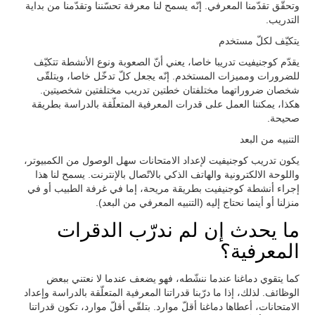
وتحقّق تقدّمنا المعرفي. إنّه يسمح لنا معرفة تحسّننا وتقدّمنا من بداية
التدريب.
يتكيّف لكلّ مستخدم
يقدّم كوجنيفيت تدريبا خاصا، يعني أنّ الصعوبة ونوع الأنشطة تتكيّف
للضرورات ومميزات المستخدم. إنّه يجعل كلّ تدخّل خاصا، ويتلقّى
شخصان ضروراتهما مختلفتان خطتين تدريب مختلفتين شخصيتين.
هكذا، يمكننا العمل على قدرات المعرفية المتعلّقة بالدراسة بطريقة
صحيحة.
التنبيه من البعد
يكون تدريب كوجنيفيت لإعداد الامتحانات سهل الوصول من الكمبيوتر،
واللوحة الالكترونية والهاتف الذكي بالاتّصال بالإنترنت. يسمح لنا هذا
إجراء أنشطة كوجنيفيت بطريقة مريحة، إما في غرفة الطبيب أو في
منزلنا أو أينما نحتاج إليه (التنبيه المعرفي من البعد).
ما يحدث إن لم ندرّب الدقرات
المعرفية؟
كما يتقوي دماغنا عندما ننشّطه، فهو يضعف عندما لا نعتني ببعض
الوظائف. لذلك، إذا ما درّبنا قدراتنا المعرفية المتعلّقة بالدراسة وإعداد
الامتحانات، أعطاها دماغنا أقلّ موارد. بتلقّي أقلّ موارد، تكون قدراتنا