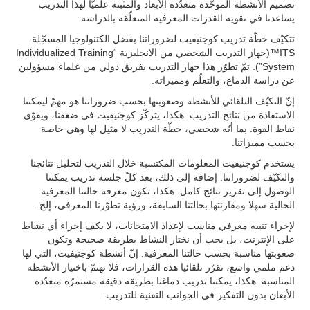
تصميم الأنشطة الموحّدة متعدّدة الأبعاد والمثبتة علميّا لهذا التدريب
يساعدنا في تقوية القدرات المعرفية المتعلّقة بالدراسة.
تتكيّف خطّة تدريب كوجنيفيت لضروراتنا بفضل الكتنولوجيا المسجّلة
ITS™(جهاز التدريب الشخصي من الانجليزية “Individualized Training
System”). تمّ تطوّر هذا جهاز التدريب بفريق دولي من علماء مسؤولين
عن دراسة الدماغ، والتعلّم ومميزاته.
إنّ التكيّف التلقائي للأنشطة وصعوبتها بحسب ضروراتنا هو مهمّ ليمكننا
الاستفادة من نتائج التدريب. هكذا، يتركّز كوجنيفيت في ضعفنا، ويقوّي
نقاط القوة. بما أنّه شخصي، خطّة التدريب لا مثيل لها وهي خاصة
بحسب مميزاتنا.
يستخدم كوجنيفيت المعلومات المكتسبة خلال التدريب لتحليل نتائجنا
والتكيّف لضروراتنا. إضافة إلى ذلك، بعد كلّ جلسة تدريب يمكننا
الوصول إلى تقرير نتائج كامل. هكذا، تكون معرفة حالتنا المعرفية
الحالية سهلا ومقارنتها بحالتنا السابقة، ورؤية تطوّرنا المعرفي، إلخ.
لإجراء تنبيه معرفي مناسب لإعداد الامتحانات، لا يكف إجراء أي نشاط
على الإنترنت، بل يجب أن نختار النشاط بطريقة صحيحة وتكون
صعوبتها مناسبة بحسب حالتنا المعرفية. إنّ أنشطة كوجنيفيت، التي لها
دعم ملمي واسع، تقرّر تلقائيا هذه القرارات، فلا نهتمّ باختيار الأنشطة
المناسبة. هكذا، يمكننا تدريب دماغنا بطريقة دقيقة مستمرّة متعدّدة
الأبعان بدون التفكير في الجوانب التقنية للتدريب.