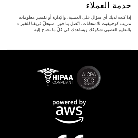
خدمة العملاء
إذا كنت لديك أي سؤال على العملية، والإدارة أو تفسير معلومات
تدريب كوجنيفيت للامتحانات، اتّصل بنا فورا. سيحلّ فريقنا للخبراء
بالتعليم العصبي شكوكك ويساعدك في كلّ ما تحتاج إليه.