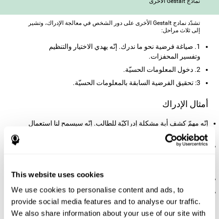
نماذج Gestalt الأخرى
تشدّد نمادج Gestalt الأخرى على دور الشخص في معالجة الإدراك، وتشير
إلى ثلاث مراحل:
1. صياغة فرضية نحو ما ندرك. إنّه يهدي الاختيار والتنظيم
وتفسير المحفزات.
2. دخول المعلومات الحسيّة.
3: تحقيق الفرضية السابقة بالمعلومات الحسيّة.
أمثال الإدراك
إنّه مهمّ كشف أية مشكلة إدراكيّة للطالب. إنّه سيسمح لنا استعمال
الوسائل اللازمة لئلا يفقد المعلومات السمعيّة والبصريّة
. يسهل الإدراك الطيّب العمّال إتمام عمله فعّاليّة. الفنانين مثل أهميّة
الإدراك في المجال المهني، ولكن يطلب أية وظيفة الإدراك:
الكنّاس، ساكق التاكسي، المصمّم، والشرطة، البنائين...
This website uses cookies
إدراك محفزات الطريق وأصوات السيّارة جوهري للقيادة الآمنة.
We use cookies to personalise content and ads, to
يسمح الإدراك تصرّفنا في البيئة والتفاعل بها. الشراء، اللعب، الطبخ
provide social media features and to analyse our traffic.
أو تنظيم الملابس يطلب استعمال حواسّنا المختلفة.
We also share information about your use of our site with
العمه والضطرابات الأخرى المتعلّقة بالإدراك