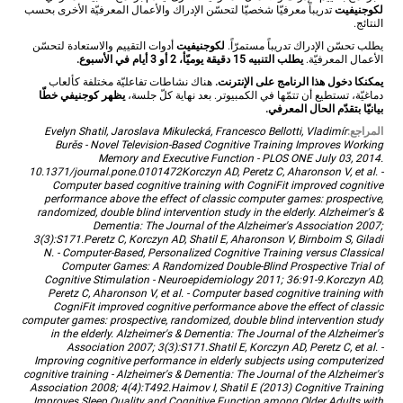
لكوجنيفيت
تدريباً معرفيّا شخصيّا لتحسّن الإدراك والأعمال المعرفيّة الأخرى بحسب
النتائج.
يطلب تحسّن الإدراك تدريباً مستمرّاً.
لكوجنيفيت
أدوات التقييم والاستعادة لتحسّن
الأعمال المعرفيّة.
يطلب التنبيه 15 دقيقة يوميّأ، 2 أو 3 أيام في الأسبوع.
يمكنكا دخول هذا الرنامج على الإنترنت.
هناك نشاطات تفاعليّة مختلفة كألعاب
دماغيّة، تستطيع أن تتمّها في الكمبيوتر. بعد نهاية كلّ جلسة،
يظهر كوجنيفي خطّا
بيانيّا بتقدّم الحال المعرفي.
المراجع:
Evelyn Shatil, Jaroslava Mikulecká, Francesco Bellotti, Vladimír
Burěs - Novel Television-Based Cognitive Training Improves Working
Memory and Executive Function - PLOS ONE July 03, 2014.
10.1371/journal.pone.0101472Korczyn AD, Peretz C, Aharonson V, et al. -
Computer based cognitive training with CogniFit improved cognitive
performance above the effect of classic computer games: prospective,
randomized, double blind intervention study in the elderly. Alzheimer's &
Dementia: The Journal of the Alzheimer's Association 2007;
3(3):S171.Peretz C, Korczyn AD, Shatil E, Aharonson V, Birnboim S, Giladi
N. - Computer-Based, Personalized Cognitive Training versus Classical
Computer Games: A Randomized Double-Blind Prospective Trial of
Cognitive Stimulation - Neuroepidemiology 2011; 36:91-9.Korczyn AD,
Peretz C, Aharonson V, et al. - Computer based cognitive training with
CogniFit improved cognitive performance above the effect of classic
computer games: prospective, randomized, double blind intervention study
in the elderly. Alzheimer's & Dementia: The Journal of the Alzheimer's
Association 2007; 3(3):S171.Shatil E, Korczyn AD, Peretz C, et al. -
Improving cognitive performance in elderly subjects using computerized
cognitive training - Alzheimer's & Dementia: The Journal of the Alzheimer's
Association 2008; 4(4):T492.Haimov I, Shatil E (2013) Cognitive Training
Improves Sleep Quality and Cognitive Function among Older Adults with