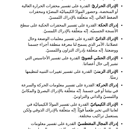
الإدراك الحراريّ
: القدرة على تفسير محفزات الحرارة العالية
أو المنخضة، وحضور الموادّ الكيميائيّة المضرّة ومحفزات
الضغط العالي. إنّه متعلّقة بالإدراك اللمسيّ.
إدراك الحكة
: القدرة على تفسير المحفزات الحكية على سطح
الأنسجة الجسميّة. إنّه متعلّقة بالإدراك اللمسيّ.
الإدراك الذاتيّ
: القدرة على تفسير معلمات الوضعة وحال
عضلاتنا، الأمر الذي يسمح لنا معرفة منطقة أجزاء جسمنا
ووضعتنا. إنّه متعلّقة بإدراك التزاون واللمسيّ.
الإدراك الحسّي عُضويّ:
القدرة على تفسير الأحاسيس التي
تشير إلى حال أعضائنا.
الإدراك الزمن
يّ: القدرة على تفسير تغييرات التنبيه لتنظيمها
زمنيّا.
إدراك الحركة
: القدرة على تفسير معلومات الحركة والسرعة
في بيئتنا أو في جسمنا. إنّه متعلّقة بالإدراك البصريّ والمكانيّ
واللمسيّ والذاتي والتزاونيّ.
الإدراك الكيميائيّ
: القدرة على تفسير الموادّ الكيميائيّة في
لعابنا التي تخبر طعماً قويّاً. إنّه متعلّقة بالإدراك الذوقي ولكن
يستعمل تراكيب مختلفة.
إدراك المجال المغنطسيّ
: القدرة على تفسير معلومات