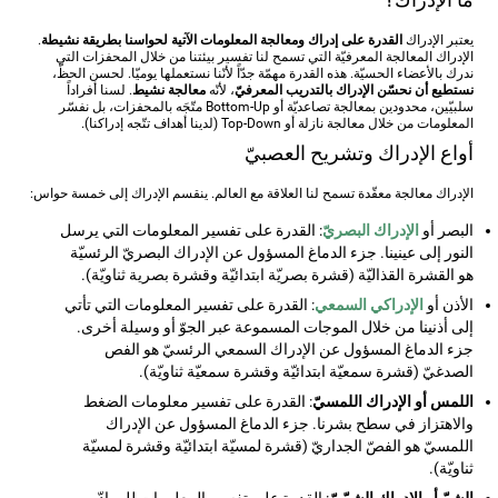
يعتبر الإدراك
القدرة على إدراك ومعالجة المعلومات الآتية لحواسنا بطريقة نشيطة
.
الإدراك المعالجة المعرفيّة التي تسمح لنا تفسير بيئتنا من خلال المحفزات التي
ندرك بالأعضاء الحسيّة. هذه القدرة مهمّة جدّاً لأنّنا نستعملها يوميّا. لحسن الحظّ،
نستطيع أن نحسّن الإدراك بالتدريب المعرفيّ
، لأنّه
معالجة نشيط
. لسنا أفراداً
سلبيّين، محدودين بمعالجة تصاعديّة أو Bottom-Up متّجَه بالمحفزات، بل نفسّر
المعلومات من خلال معالجة نازلة أو Top-Down (لدينا أهداف تتّجه إدراكنا).
أواع الإدراك وتشريح العصبيّ
الإدراك معالجة معقّدة تسمح لنا العلاقة مع العالم. ينقسم الإدراك إلى خمسة حواس:
البصر أو
الإدراك البصريّ
: القدرة على تفسير المعلومات التي يرسل
النور إلى عينينا. جزء الدماغ المسؤول عن الإدراك البصريّ الرئسيّة
هو القشرة القذاليّة (قشرة بصريّة ابتدائيّة وقشرة بصرية ثناويّة).
الأذن أو
الإدراكي السمعي
: القدرة على تفسير المعلومات التي تأتي
إلى أذنينا من خلال الموجات المسموعة عبر الجوّ أو وسيلة أخرى.
جزء الدماغ المسؤول عن الإدراك السمعي الرئسيّ هو الفص
الصدغيّ (قشرة سمعيّة ابتدائيّة وقشرة سمعيّة ثناويّة).
اللمس أو الإدراك اللمسيّ
: القدرة على تفسير معلومات الضغط
والاهتزاز في سطح بشرنا. جزء الدماغ المسؤول عن الإدراك
اللمسيّ هو الفصّ الجداريّ (قشرة لمسيّة ابتدائيّة وقشرة لمسيّة
ثناويّة).