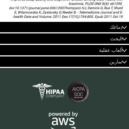
Insomnia. PLOS ONE 8(4): e61390.
doi:10.1371/journal.pone.0061390Thompson HJ, Demiris G, Rue T, Shatil
E, Wilamowska K, Zaslavsky O, Reeder B. - Telemedicine Journal and E-
health Date and Volume: 2011 Dec;17(10,):794-800. Epub 2011 Oct 19.
دماغك
البحث
ألعاب عقلية
تمارين