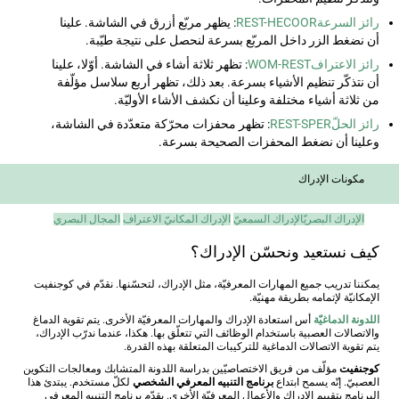
رائز السرعةREST-HECOOR
: يظهر مربّع أزرق في الشاشة. علينا
أن نضغط الزر داخل المربّع بسرعة لنحصل على نتيجة طيّبة.
رائز الاعترافWOM-REST
: تظهر ثلاثة أشاء في الشاشة. أوّلا، علينا
أن نتذكّر تنظيم الأشياء بسرعة. بعد ذلك، تظهر أربع سلاسل مؤلّفة
من ثلاثة أشياء مختلفة وعلينا أن نكشف الأشاء الأوليّة.
رائز الحلّREST-SPER
: تظهر محفزات محرّكة متعدّدة في الشاشة،
وعلينا أن نضغط المحفزات الصحيحة بسرعة.
مكونات الإدراك
الإدراك البصريّ
الإدراك السمعيّ
الإدراك المكانيّ
الاعتراف
المجال البصري
كيف نستعيد ونحسّن الإدراك؟
يمكننا تدريب جميع المهارات المعرفيّة، مثل الإدراك، لتحسّنها. نقدّم في كوجنفيت
الإمكانيّة لإتمامه بطريقة مهنيّة.
اللدونة الدماغيّة
أس استعادة الإدراك والمهارات المعرفيّة الأخرى. يتم تقوية الدماغ
والاتصالات العصبية باستخدام الوظائف التي تتعلّق بها. هكذا، عندما ندرّب الإدراك،
يتم تقوية الاتصالات الدماغية للتركيبات المتعلقة بهذه القدرة.
كوجنفيت
مؤلّف من فريق الاختصاصيّين بدراسة اللدونة المتشابك ومعالجات التكوين
العصبيّ. إنّه يسمح ابتداع
برنامج التنبيه المعرفي الشخصي
لكلّ مستخدم. يبتدئ هذا
البرنامج بتقييم الإدراك والأعمال المعرفيّة الأخرى. يقدّم برنامج التنبيه المعرفي