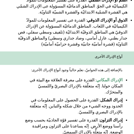
الشمّ أو الإدراك الشمّيّ
: القدرة على تفسير المعلومات للموادّ
الكيميائيّة في الجوّ. المناطق الدماغيّة المسؤولة عى الإدراك الشمّي
هي القشرة الشمّية الابتدائيّة والقشرة الشميّة الثناويّة.
الذوق أو الإدراك الذوقي
: القدرة عى تفسير المعلومات للموادّ
الكيميائيّة في اللعاب. المناطق الدماغيّة المسؤولة عن الإدراك
الذوقيّ هي المناطق الذوقيّة الابتدائيّة (تلفيف وسطي سفلي، فص
جدار بطني، عازل أمامي، وصاد جداري وسطي) والمناطق الذوقيّة
الثناويّة (قشرة أماميّة جانبيّة وقشرة حزاميّة أماميّة)
أواع الإدراك الأخرى
بالإضافة إلى هذه الحواسّ، نعلم حالياً وجود أنواع الإدراك الأخرى:
الإدراك المكاني
: القدرة على معرفة العلاقة مع البيئة في
المكان حولنا. إنّه متعلّقة بالإدراك البصريّ واللمسيّ
والمتحرّك.
إدراك الشكل
: القدرة على الحصول على المعلومات في
الحدود ووجه الشيء من خلال شكله والتباين. إنّه متعلّقة
بالإدراك البصري واللمسيّ.
إدراك التزاون
: القدرة على تفسير قوّة الجاذبيّة بحسب وضع
رأسنا ووضع الأرض. إنّه يساعدنا على التزاون ومراقبدة
الوضعة. إنّه متعلٌّة بالإدراك السمعيّ.