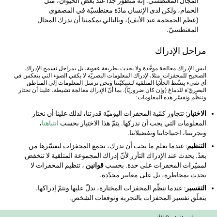
المجال المغنطسي. إنّه متطوّر جدّا عند بعض الحيوان، مثل
الحمام، ولكن لدى الإنسان مادّة مغنطسيّة في المصفوى
(عظم الجمجمة عند الأنف)، وبالتالي يمكمننا أن ندرك المجال
المغنطسيّ.
مراحل الإدراك
ليس الإدراك معالجة موحَّدة ولا يحدث بطريقة عفوية، بل بمراحل تسمح الإدراك
الصحيح للمحفزات. مثلا، لإدراك المعلومات البصريّة لا يكفي الضوء التي ينعكس في
أي شيء ينشّط الخلّايا المتلقية لشبكيّتنا ونحن نرسل المعلومات إلى المناطق
البصريّ'ة للدماغ (وإن كان ضروريّاً). بما أنّ الإدراك معالجة نشيطة، علينا أن نختار
وننظّم ونفسّر هذه المعلومات:
الاختيار
: تتجاوز كمّية المحفزات اليوميّة قدرتنا، لذلك علينا أن نختار
المعلومات التي يجب أن ندركها. يتمّ هذا الاختيار بحسب
انتباهنا
،
وتجربتنا، احتياجاتنا وتفضيلاتنا.
التنظيم
: عندما نعلم ما يجب أن ندرك، نجمع المحفزات لنفسّرها من
بعدُ. يحدث عند الإدراك التآزر لأنّ إدراك المجموعة المتلقية لا تنخفض
لمميّزات المحفزات على حدة. بحسب
قوانين
، تنظيم المحفزات لا
يحدث بمحاطرة، بل على معايير محدّدة.
التفسير
: عندما ننظّم المحفزات المختارة، ندلّ عليها ونتمّ إدراكها.
يتعلّق تفسير المحفزات بالتجربة وتوقعات الشخص.