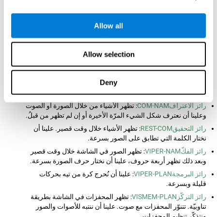
الطالب بحتاج إلى مساعدة على إدراك المعلومات خلال الدرس)،
والمجال الطبيّ
(إذا كانت للمريض صعوبات للتصرّف في بيئته)
والمجال المهني
(إذا كان العامل
نحتاج إلى مساعدة بسبب مشكلة إدراكيّة).
Allow all
من خلال
تقييم عصبيّ-نفسيّ كامل
نستطيع أن
نقايس الإدراك والمهارات المعرفيّة
الأخرى بدقّة.
يرتكز الرواز التي يستخدمها
كوجنفيت
لتقييم المهارات المعرفيّة على رائز Stroop،
Allow selection
ورائز Test de Variables Of Attention (TOVA), وTest of Memory Malingering
(TOMM), Continous Performance Test (CPT), Hooper Visual Organisation
Task (VOT) y el test NEPSY (de Korkman, Kirk y Kemp, 1998). يقايس هذه
الروائز أيضاً التسمية، وذاكرة السياق، وزمن الكمون، ذاكرة العمل، والتحيين،
Deny
والذاكرة البصريّة، وسرعة المعالجة، والانتباه المقسّم، والانتباه المركّز، والتنسيق
بين العين واليد، واللدونة المعرفيّة، والكبت والمراجعة البصريّة.
رائز الاعترافCOM-NAM
: تظهر الأشياء من خلال الصورة أو الصوت
وعلينا أن نعترف شكل الشيء المرّة الأخيرة أو إن لم تظهر من قبلُ.
رائز التحقيقREST-COM
: تظهر الأشياء خلال وقت قصير. علينا أن
نختار الكلمة التي تطابق على الصور بسرعة.
رائز الفكّVIPER-NAM
: تظهر الصور في الشاشة خلال وقت قصير
وبعد ذلك تظهر أربعة حروف، علينا أن نختار حرف الصورة بسرعة.
رائز البرمجةVIPER-PLAN
: علينا أن نُحرج كرة من تيه بحركات
قليلة وبسرعة.
رائز التركّزVISMEM-PLAN
: تظهر المحفزات في الشاشة بطريقة
تناوبيّة. تتنوّر المحفزات مع صوت. علينا أن ننتبه للأصوات والصور
ونتذكّر تنظيم المحفزات.