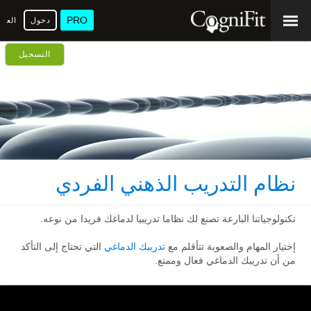
PRO
دخول
العرب
التسجيل
نظام التدريب الذهني الفردي
تكنولوجياتنا البارعة تصنع لك نظاما تدريبيا لدماغك فريدا من نوعه.
إختيار المهام والصعوبة تتأقلم مع
تدريبك الدماغي
التي تحتاج إلى التأكد
من أن تدريبك الدماغي فعال وممتع.