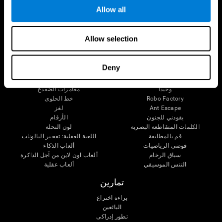
Allow all
الانتباه
ألعاب عقلية
Allow selection
الشطرنج اون لاين
التزاحم
الكلمات المتقاطعة الصغيرة
العثور عن الحيوات الأليف
Fruit Frenzy
الأزواج الموسيقية
Deny
Pipe Panic
الوقت واللون
Crystal Miner
اللغز الفني 3D
وحيدا
مغامرات الضفدع
Robo Factory
خط الحلوى
Ant Escape
لغز
يقودني للجنون
الأرقام
الكلمات المتقاطعة البصرية
لون النحلة
قم بالمطابقة
اللعبة العقلية: تفجير البالونات
فوضى الرياضيات
ألعاب الذكاء
سباق الرخام
ألعاب اون لاين من آجل الذاكرة
التنس الموسيقي
ألعاب عقلية
تمارين
براءة اختراع
البائعين
تطور إدراكى