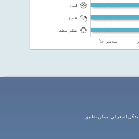
انتباه
تنسيق
تفكير منطقى
ض
منخفض جدّاً
لتدخّل المعرفي. يمكن تطبيق