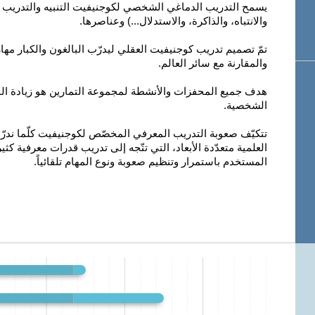
يسمح التدريب الدماغي الشخصي لكوجنيفيت التنبيه والتدريب وا
والانتباه، والذاكرة، والاستدلال...) وعناصرها.
تمّ تصميم تدريب كوجنيفيت العقلي ليدرّب البالغون والكبار مها
والمقارنة مع سائر العالم.
هدف جميع المحفزات والأنشطة لمجموعة التمارين هو زيادة ا
الشخصية.
تتكيّف صعوبة التدريب المعرفي المخصّص لكوجنيفيت كلّما ندرّب.
العلمية متعدّدة الأبعاد، التي تتّجه إلى تدريب قدرات معرفية كثيرة
المستخدم باستمرار وتنظيم صعوبة ونوع المهام تلقائياً.