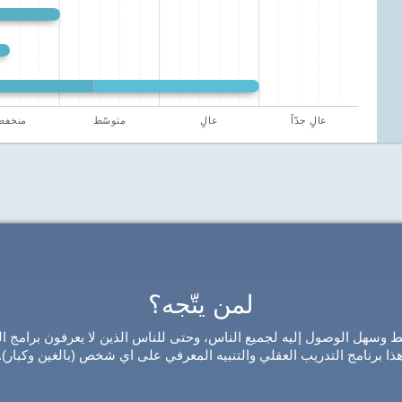
عالٍ جدّاً
عالٍ
متوسّط
منخف
لمن يتّجه؟
يط وسهل الوصول إليه لجميع الناس، وحتى للناس الذين لا يعرفون برامج ا
ذا برنامج التدريب العقلي والتنبيه المعرفي على اي شخص (بالغين وكبار).