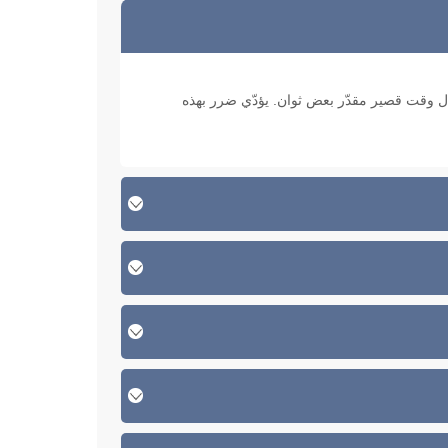
ح لنا حفظ معلومات قليلة (7±2 عناصر) خلال وقت قصير مقدّر بعض ثوان. يؤدّي ضرر بهذه