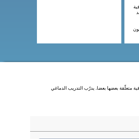
ية
د
ون
 متعلّقة بعضها بعضا. يدرّب التدريب الدماغي