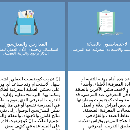
الاختصاصيون بالصحّة
المدارس والمدرّسون
نبيه والاستعادة المعرفية عند المرضى
استكشاف وتحسذن الأداء العقلي للطل
ابتكار تربوي والتربية العصبية.
د هذه أداة مهنية للتنبيه أو
إنّ تدريب كوجنيفيت العقلي الش
دة المعرفية الأطباء، وأطباء
سهل الاستخدام وقد يساعد أي مرب
الاختصاصيّين الآخرين بالصحّة
على تحسّن العملية المعرفية لطلّاب
دخّل المعرفي عند المرضى. قد
يمكننا بهذا البرنامج تنظيم وإدارة
معلومات كوجنيفيت ومقارنتها
التدريب المعرفي الذي يقوم به طلّا
 بعض أمراض بدقّة والعمل
في المدرسة نفسها أو في منازلهم
مجالات المعرفية الضعيفة.
يمكن للمدرّسين الوصول إلى تقري
نقاط الضعف والقوّة في
نتائج كامل، والاجتهاد، والتقدّم والت
علاج المريض وقياس تقدّمه.
لجميع الطلّاب. إنّ كوجنيفيت قادر
طبيق التدريب المعرفي
على المساعدة في كشف بعض