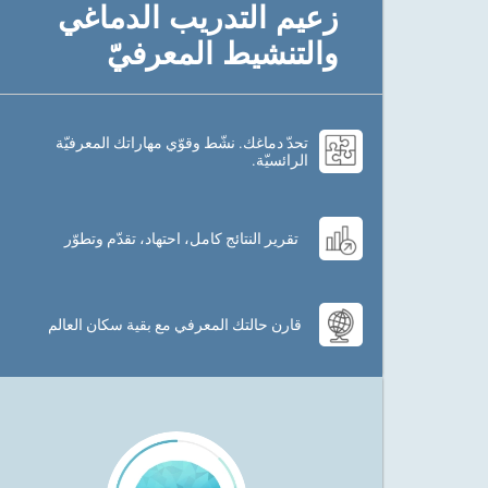
زعيم التدريب الدماغي
والتنشيط المعرفيّ
تحدّ دماغك. نشّط وقوّي مهاراتك المعرفيّة
الرائسيّة.
تقرير النتائج كامل، احتهاد، تقدّم وتطوّر
قارن حالتك المعرفي مع بقية سكان العالم