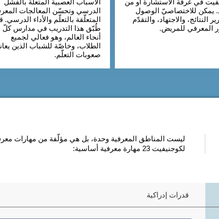
فيت في غرفة الاستشارة أو من
الأسباب العصبية المتعلٌّة بالفشل
. يمكن للاختصاصيّ الوصول
الدرسي وتحسّن المعالجات المعرف
ير النتائج، والاجتهاد، والتقدّم
المتعلّقة بالتعلّم والأداء الدرسي. ق
ّر المعرفي للمريض.
طُبّق هذا التدريب في مدارس كلّ
أنحاء العالم، وهو فعالي لجميع
الطلاب، وخاصّة للشباب الذين يعان
صعوبات التعلّم.
ليست المناطق المعرفية وحدة، بل هي مؤلّفة من مهارات معرفية
لكوجنيفيت 23 مهارة معرفية أساسية:
قدرات إدراكية