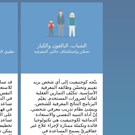
الشباب، البالغون والكبار
تحسّن واستكشاف حالتي المعرفية
تطبيق الت
يتّجه كوجنيفيت إلى أي شخص يريد
قد تساع
تقييم وتحسّن وظائفه المعرفية
للاستعا
الأساسية. تتكيّف التمارين العقلية
النفس و
لقائياً لضرورات المستخدم. يقيّم
في الت
البرنامج النتائج المعرفية للشخص،
تساعد 
وينشئ نظام تدريب معرفي شخصي.
في فهم
إنّ أداة التنبيه النفسي والاستعادة
على ال
الدماغية لكوجنيفيت هي تكنولوجيا
تساعد 
قائدة وتكملة ممتازة لإجراء علاج غير
تخطيط 
عقاقيريّ يسمح المساعدة في
يمكن ت