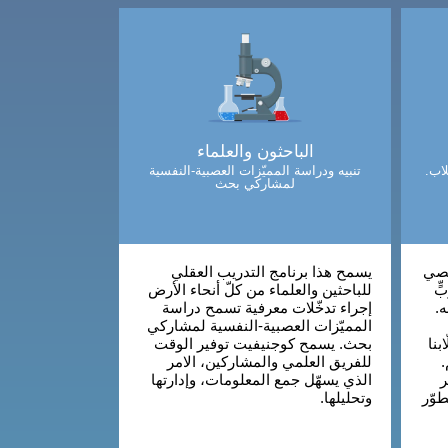
الباحثون والعلماء
اب.
تنبيه ودراسة المميّزات العصبية-النفسية
لمشاركي بحث
خصي
يسمح هذا برنامج التدريب العقلي
ٍّ
للباحثين والعلماء من كلّ أنحاء الأرض
ه.
إجراء تدخّلات معرفية تسمح دراسة
المميّزات العصبية-النفسية لمشاركي
بنا
بحث. يسمح كوجنيفيت توفير الوقت
.
للفريق العلمي والمشاركين، الامر
ر
الذي يسهّل جمع المعلومات، وإدارتها
طوّر
وتحليلها.