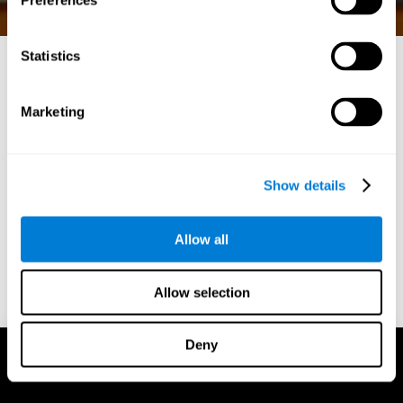
Preferences
Statistics
ألعاب الرياضيات الممتعة:
Marketing
تعلم مع تحفيز حدة الإدراك
في عالم الألعاب الديناميكي على الإنترنت، يبرز كوجنيفيت
كرائد في الجمع بين الترفيه والفوائد المعرفية. انغمس في عالم
Show details
ألعاب الرياضيات الرائعة في كوجنيفيت، حيث تلتقي متعة
اللعب مع علم التعزيز العقلي.
Allow all
الابتداء
Allow selection
Deny