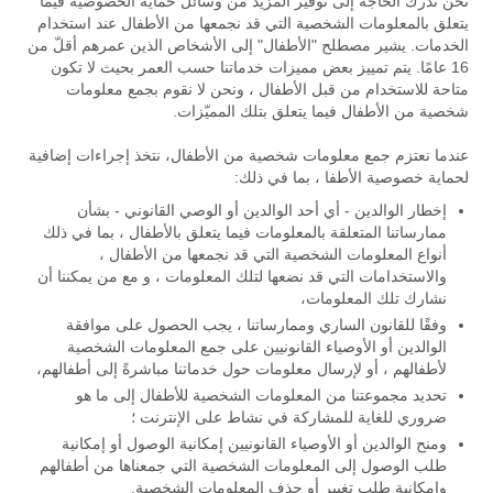
نحن ندرك الحاجة إلى توفير المزيد من وسائل حماية الخصوصية فيما
يتعلق بالمعلومات الشخصية التي قد نجمعها من الأطفال عند استخدام
الخدمات. يشير مصطلح "الأطفال" إلى الأشخاص الذين عمرهم أقلّ من
16 عامًا. يتم تمييز بعض مميزات خدماتنا حسب العمر بحيث لا تكون
متاحة للاستخدام من قبل الأطفال ، ونحن لا نقوم بجمع معلومات
شخصية من الأطفال فيما يتعلق بتلك المميّزات.
عندما نعتزم جمع معلومات شخصية من الأطفال، نتخذ إجراءات إضافية
لحماية خصوصية الأطفا ، بما في ذلك:
إخطار الوالدين - أي أحد الوالدين أو الوصي القانوني - بشأن
ممارساتنا المتعلقة بالمعلومات فيما يتعلق بالأطفال ، بما في ذلك
أنواع المعلومات الشخصية التي قد نجمعها من الأطفال ،
والاستخدامات التي قد نضعها لتلك المعلومات ، و مع من يمكننا أن
نشارك تلك المعلومات،
وفقًا للقانون الساري وممارساتنا ، يجب الحصول على موافقة
الوالدين أو الأوصياء القانونيين على جمع المعلومات الشخصية
لأطفالهم ، أو لإرسال معلومات حول خدماتنا مباشرةً إلى أطفالهم،
تحديد مجموعتنا من المعلومات الشخصية للأطفال إلى ما هو
ضروري للغاية للمشاركة في نشاط على الإنترنت ؛
ومنح الوالدين أو الأوصياء القانونيين إمكانية الوصول أو إمكانية
طلب الوصول إلى المعلومات الشخصية التي جمعناها من أطفالهم
وإمكانية طلب تغيير أو حذف المعلومات الشخصية.