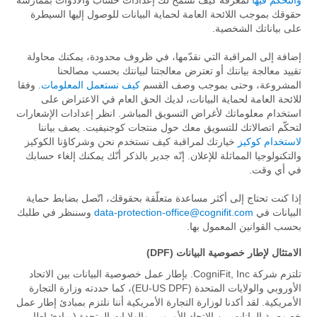
والتحكم فيها
لمعرفة كيف تسمح لك إعدادات حساب والأدوات بممارسة
حقوقك بموجب اللائحة العامة لحماية البيانات للوصول إليها السيطرة
على بياناتك الشخصية.
إضافة إلى المراقبة التي نقدّمها، في ظروف محدودة، يمكنك محاولة
تقييد معالجة بيانتك أو تعترض معالجتنا لبيانتك بحسب مصالحنا
المشروعة، وحتى بموجب وصف القسم
كيف نستعمل المعلومات
. وفقا
للائحة العامة لحماية البيانات، لديك الحق العام في الاعتراض على
استخدام معلوماتك لأغراض التسويق المباشر. انظر إعدادات الإشعارات
لتحكّم اتصالاتك للتسويق معك حول منتجات كوجنيفيت. يصف بياننا
لاستخدام كوكيز
خيارتك لمراقبة كيف نستخدم نحن وشركاؤنا الكوكيز
والتكنولوجيا المماثلة للإعلان. إنّه جدير بالذكر أنّك يمكنك إلغاء حسابك
في أي وقت.
إذا كنت تحتاج إلى أكثر مساعدة متعلّقة بحقوقك، اتّصل بضابط حماية
البيانات في
data-protection-office@cognifit.com
وسننظر في طلبك
بحسب القوانين المعمول بها.
الامتثال لإطار خصوصية البيانات (DPF)
تلتزم شركة CogniFit, Inc. بإطار عمل خصوصية البيانات بين الاتحاد
الأوروبي والولايات المتحدة (EU-US DPF)، كما حددته وزارة التجارة
الأمريكية. لقد أكدنا لوزارة التجارة الأمريكية أننا نلتزم بمبادئ إطار عمل
خصوصية البيانات بين الاتحاد الأوروبي والولايات المتحدة (مبادئ إطار