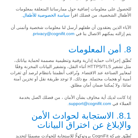
للحصول على معلومات إضافية حول ممارساتنا المتعلقة بمعلومات
الأطفال الشخصية، من فضلك اقرأ
سياسة الخصوصية للأطفال
.
الآباء الذين يعتقدون أن طفلهم أرسل لنا معلومات شخصية وأتمنى أن
يتم إزالته يمكنهم الاتصال بنا في
privacy@cognifit.com
.
8. أمن المعلومات
نُطبّق إجراءات حماية إدارية وفنية وتنظيمية مصممة لحماية بياناتك،
مثل تشفير HTTPS/TLS أثناء النقل، وتشفير البيانات المخزنة وفقًا
لمعايير الصناعة عند الاقتضاء. ونُراقب أنظمتنا بانتظام لرصد أي ثغرات
أمنية أو هجمات محتملة. مع ذلك، لا توجد طريقة نقل أو تخزين آمنة
تمامًا، ولا يُمكننا ضمان أمان مطلق.
إذا كانت لديك أية مخاوف بشأن الأمان ، من فضلك اتّصل بخدمة
العملاء في
support@cognifit.com
.
8.1. الاستجابة لحوادث الأمن
والإبلاغ عن اختراق البيانات
تُطبّق شركة CogniFit بروتوكولًا للاستجابة للحوادث مصممًا لتحديد