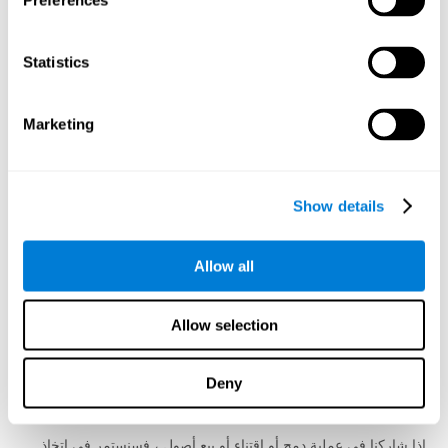
Preferences
والتسويق وتحليل البيانات والبحوث والدراسات الاستقصائية. سيكون
لديهم إمكانية الوصول إلى معلوماتك باعتبارها ضرورية بشكل معقول
لأداء هذه المهام نيابة عنا ويلتزمون بعدم الكشف عنها أو استخدامها
Statistics
لأغراض أخرى.
القانون والضرر والمصلحة العامة
Marketing
يجوز لنا الحفاظ على أو الكشف عن معلومات عنك للامتثال لقانون أو
لائحة أو إجراء قانوني أو طلب حكومي ؛ لتأكيد الحقوق القانونية أو
الدفاع ضد المطالبات القانونية ؛ أو منع أو اكتشاف أو التحقيق في أي
نشاط غير قانوني أو احتيال أو إساءة أو انتهاك لشروطنا أو تهديدات
Show details
لأمن الخدمات أو الأمان المادي لأي شخص.
تتمثل سياستنا في إبلاغك بالعملية القانونية التي تسعى إلى الوصول إلى
Allow all
معلوماتك ، مثل أوامر التفتيش أو أوامر المحكمة أو أوامر الاستدعاء ،
ما لم يمنعنا القانون من القيام بذلك. في الحالات التي يحدد فيها أمر
المحكمة فترة عدم الإفشاء ، نقدم إشعارًا متأخرًا بعد انتهاء فترة عدم
Allow selection
الإفشاء. وتشمل الاستثناءات لسياسة الإشعار لدينا متطلبات أو ظروف
عكسية ، مثلاً، عندما تكون هناك حالة طوارئ تنطوي على خطر الموت
أو إصابة بدنية خطيرة لشخص.
Deny
الشركات التابعة وتغيير الملكية
إذا شاركنا في عملية دمج أو اقتناء أو بيع أصول ، فسنستمر في اتخاذ