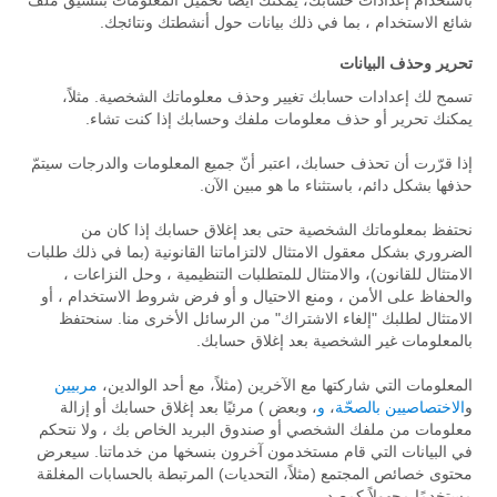
باستخدام إعدادات حسابك، يمكنك أيضًا تحميل المعلومات بتنسيق ملف
شائع الاستخدام ، بما في ذلك بيانات حول أنشطتك ونتائجك.
تحرير وحذف البيانات
تسمح لك إعدادات حسابك تغيير وحذف معلوماتك الشخصية. مثلاً،
يمكنك تحرير أو حذف معلومات ملفك وحسابك إذا كنت تشاء.
إذا قرّرت أن تحذف حسابك، اعتبر أنّ جميع المعلومات والدرجات سيتمّ
حذفها بشكل دائم، باستثناء ما هو مبين الآن.
نحتفظ بمعلوماتك الشخصية حتى بعد إغلاق حسابك إذا كان من
الضروري بشكل معقول الامتثال لالتزاماتنا القانونية (بما في ذلك طلبات
الامتثال للقانون)، والامتثال للمتطلبات التنظيمية ، وحل النزاعات ،
والحفاظ على الأمن ، ومنع الاحتيال و أو فرض شروط الاستخدام ، أو
الامتثال لطلبك "إلغاء الاشتراك" من الرسائل الأخرى منا. سنحتفظ
بالمعلومات غير الشخصية بعد إغلاق حسابك.
المعلومات التي شاركتها مع الآخرين (مثلاً، مع أحد الوالدين،
مربيين
و
الاختصاصيين بالصحّة
،
و
، وبعض ) مرئيًا بعد إغلاق حسابك أو إزالة
معلومات من ملفك الشخصي أو صندوق البريد الخاص بك ، ولا نتحكم
في البيانات التي قام مستخدمون آخرون بنسخها من خدماتنا. سيعرض
محتوى خصائص المجتمع (مثلاً، التحديات) المرتبطة بالحسابات المغلقة
مستخدمًا مجهولاً كمصدر.