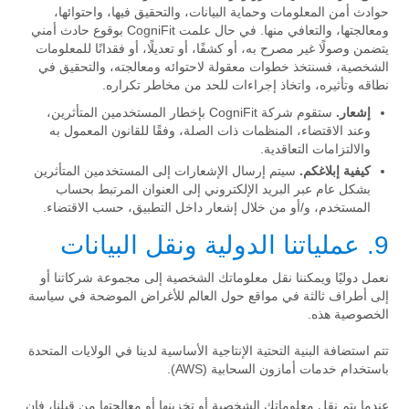
حوادث أمن المعلومات وحماية البيانات، والتحقيق فيها، واحتوائها،
ومعالجتها، والتعافي منها. في حال علمت CogniFit بوقوع حادث أمني
يتضمن وصولًا غير مصرح به، أو كشفًا، أو تعديلًا، أو فقدانًا للمعلومات
الشخصية، فسنتخذ خطوات معقولة لاحتوائه ومعالجته، والتحقيق في
نطاقه وتأثيره، واتخاذ إجراءات للحد من مخاطر تكراره.
إشعار.
ستقوم شركة CogniFit بإخطار المستخدمين المتأثرين،
وعند الاقتضاء، المنظمات ذات الصلة، وفقًا للقانون المعمول به
والالتزامات التعاقدية.
كيفية إبلاغكم.
سيتم إرسال الإشعارات إلى المستخدمين المتأثرين
بشكل عام عبر البريد الإلكتروني إلى العنوان المرتبط بحساب
المستخدم، و/أو من خلال إشعار داخل التطبيق، حسب الاقتضاء.
9. عملياتنا الدولية ونقل البيانات
نعمل دوليًا ويمكننا نقل معلوماتك الشخصية إلى مجموعة شركاتنا أو
إلى أطراف ثالثة في مواقع حول العالم للأغراض الموضحة في سياسة
الخصوصية هذه.
تتم استضافة البنية التحتية الإنتاجية الأساسية لدينا في الولايات المتحدة
باستخدام خدمات أمازون السحابية (AWS).
عندما يتم نقل معلوماتك الشخصية أو تخزينها أو معالجتها من قبلنا، فإن