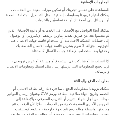
المعلومات الإضافية
للمساعدة على تحسن تجربتك أو تمكين ميزات معينة من الخدمات ،
يمكنك اختيار تزويدنا بمعلومات إضافية ، مثل التفاصيل المتعلقة بالصحة
أو الرسائل إلى أصدقائك أو الاختصاصيّين بالخدمات.
يمكنك أيضًا التواصل مع الأصدقاء في الخدمات أو دعوة الأصدقاء الذين
لم ينضموا بعد عن طريق تقديم عناوين بريدهم الإلكتروني أو الوصول
إلى حسابات الشبكة الاجتماعية أو استخدام قائمة جهات الاتصال على
أجهزتهم الجوّالة. لا نقوم بتخزين قائمة جهات الاتصال الخاصة بك
وحذفها بعد استخدامها لإضافة جهات الاتصال كأصدقاء.
إذا اتصلت بنا أو شاركت في استطلاع أو مسابقة أو عرض ترويجي ،
فإننا نجمع المعلومات التي ترسلها إلينا ، مثل اسمك ومعلومات الاتصال
والرسالة.
معلومات الدفع والبطاقة
يمكنك تزويدنا بمعلومات الدفع ، بما في ذلك رقم بطاقة الائتمان أو
الخصم وتاريخ انتهاء صلاحية البطاقة ورمز CVV وعنوان إرسال الفواتير
، وذلك من أجل شراء التقييم أو التدريب المعرفي ، بالإضافة إلى
العروض الأخرى المقدمة كجزء من الخدمات. نظرًا لأن الدفعات تتم
معالجتها بواسطة معالج دفع تابع لجهة خارجية ، لا يقوم كوجنيفيت
بتخزين معلومات الدفع. يرجى ملاحظة أن معالجات الدفع من طرف