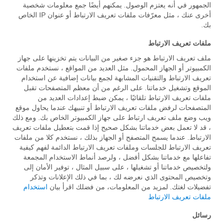
الجمهور في أنه يعتزم الوصول. يمكنهم أيضًا جمع معلومات شخصية
أخرى عنك ، مثل معرّفات ملفات تعريف الارتباط أو عنوان IP الخاص
بك.
ملفات تعريف الارتباط
ملف تعريف الارتباط هو جزء صغير من البيانات يتم تخزينها على جهاز
الكمبيوتر أو الجهاز المحمول. مثل العديد من المواقع ، نستخدم ملفات
تعريف الارتباط والتقنيات المشابهة لجمع بيانات إضافية عن استخدام
الموقع وتشغيل خدماتنا. على الرغم من أن معظم المتصفحات تقبل
ملفات تعريف الارتباط تلقائيًا ، يمكن ضبط إعدادات العديد من
المتصفحات لرفض ملفات تعريف الارتباط أو تنبيهك عندما يحاول موقع
ويب وضع ملف تعريف ارتباط على جهاز الكمبيوتر الخاص بك. ومع ذلك
، قد لا تعمل بعض خدماتنا بشكل صحيح إذا قمت بتعطيل ملفات تعريف
الارتباط. عندما يسمح المتصفح أو الجهاز بذلك ، نستخدم كلا من ملفات
تعريف الارتباط للجلسات وملفات تعريف الارتباط الدائمة لفهم كيفية
تفاعلها مع خدماتنا بشكل أفضل ، ولرصد أنماط الاستخدام المجمعة
ولتخصيص خدماتنا أو تشغيلها ، على سبيل المثال ، توفير الأمان إلى
وتخصيص المحتوى الذي نعرضه لك ، بما في ذلك الإعلانات وتذكر
تفضيلات لغتك. لمزيد من المعلومات، من فضلك اقرأ بيان
استخدام
ملفات تعريف الارتباط
رسائل