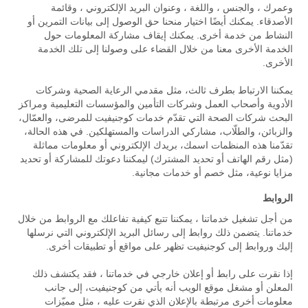
وعمرك ، والجنس ، واللغة ، وعنوان البريد الإلكتروني ، وقائمة
الأصدقاء. يمكنك أيضًا اختيار منحنا حق الوصول إلى بيانات التمرين أو
النشاط من خدمة أخرى. يمكنك إيقاف مشاركة المعلومات حول
الخدمة الأخرى معنا من خلال القضاء على وصولنا إلى تلك الخدمة
الأخرى.
يمكننا الارتباط بطرف ثالث، مثل مقدمي الرعاية الصحية وشركات
الأدوية وأصحاب العمل وشركات التأمين والمؤسسات التعليمية ومراكز
البحث شركات الصحة التي تقدّم خدمات كوجنيفيت للمرضى، والعمّال،
والزبائن، والطلّاب، مشاركي الدراسات والمستهلكين. في هذه الحالة،
تقدّمنا هذه المنظمات اسمك، بريدك الإلكتروني أو معلومات مماثلة
(مثل رقم الهاتف أو تحديد المشترك) ليمكننا دعوتك للمشاركة أو تحديد
مزايا نوعية، مثل خصم أو خدمات مجانية.
الروابط
من أجل تشغيل خدماتنا ، يمكننا تتبع كيفية تفاعلك مع الروابط من خلال
خدماتنا. يتضمن ذلك روابط إلى رسائل البريد الإلكتروني التي نرسلها
إليك وروابط إلى كوجنيفيت تظهر على مواقع أو تطبيقات أخرى.
إذا نقرت على رابط أو إعلان خارجي في خدماتنا ، فقد يكتشف ذلك
المعلن أو مشغل موقع الويب أنه يأتي من كوجنيفيت، إلى جانب
معلومات أخرى مرتبطة بالإعلان الذي نقرت عليه ، مثل مميّزات