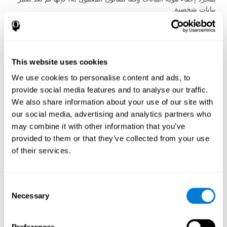
بيانات شخصية.
المشاركة الطوعية
المشاركة في التقييمات المعرفية وبرامج التدريب اختيارية، ما لم يقتضِ
الراعي خلاف ذلك امتثالاً للقانون المعمول به. ويحق للمستخدمين
This website uses cookies
التوقف عن استخدام الخدمات في أي وقت.
We use cookies to personalise content and ads, to
خدمات الطرف الثالث
provide social media features and to analyse our traffic.
يمكن خدمات أخرى العثور على ملفك بحسب إعدادات حسابك. عندما
We also share information about your use of our site with
تختار ربط حسابك بخدمات أخرى، ستكون البيانات الشخصية متاحة له.
our social media, advertising and analytics partners who
سيتم وصف أو مشاركة هذه البيانات الشخصية في شاشة الموافقة
may combine it with other information that you’ve
عندما تختار ربط الحسابات. مثلاً، يمكنك ربط حسابك على الفيسبوك أو
تويتر لمشاركة محتوى خدماتنا مع هذه الخدمات الأخرى. يمكنك إبطال
provided to them or that they’ve collected from your use
الرابط مع هذه الحسابات.
of their services.
مزودي الخدمة
نقوم بنقل المعلومات إلى الشركات التابعة لنا ، ومقدمي الخدمات ،
Consent
والشركاء الآخرين الذين يقومون بمعالجتها من أجلنا ، بناءً على تعليماتنا
Necessary
Selection
ووفقًا لهذه السياسة وأية إجراءات سرية وأمان أخرى مناسبة. يقدم لنا
هؤلاء الشركاء خدمات في جميع أنحاء العالم ، بما في ذلك التطور
والصيانة ودعم العملاء وتقنية المعلومات والمدفوعات والمبيعات