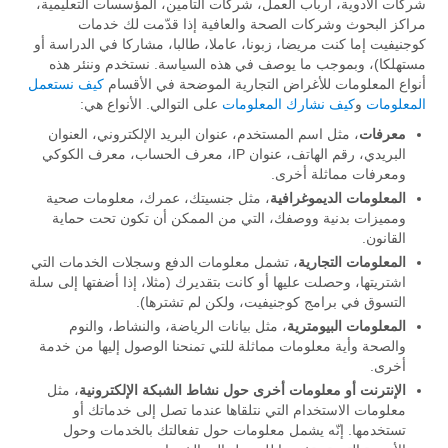
شركات الأدوية، أرباب العمل، شركات التأمين، المؤسسات التعليمية،
مراكز البحوث وشركات الصحة والعافية إذا قدّمت لك خدمات
كوجنيفيت إما كنت مريضا، زبونا، عاملا، طالبا، مشاركا في الدراسة أو
مستهلكا)، وبموجب ما يوصف في هذه السياسة. نستخدم وننئر هذه
أنواع المعلومات للأغراض التجارية الموضحة في الأقسام
كيف نستعمل
المعلومات
و
كيف نشارك المعلومات
على التوالي. الأنواع هي:
معرفات
، مثل اسم المستخدم، عنوان البريد الإلكتروني، العنوان
البريدي، رقم الهاتف، عنوان IP، معرف الحساب، معرف الكوكي
ومعرفات مماثلة أخرى.
المعلومات الديموغرافية
، مثل جنسيتك، عمرك، معلومات صحية
ومميزات بدنية ووصفك، التي من الممكن أن تكون تحت حماية
القانون.
المعلومات التجارية
، تشمل معلومات الدفع وسجلات الخدمات التي
اشتريتها، وحصلت عليها أو كانت بتقديرك (مثلا، إذا أضفتها إلى سلة
التسوق في برامج كوجنيفيت، ولكن لم تشترها).
المعلومات البيومترية
، مثل بيانات الرياضة، والنشاط، والنوم
والصحة وأية معلومات مماثلة للتي تمنحنا الوصول إليها من خدمة
أخرى.
الإنترنت أو معلومات أخرى حول نشاط الشبكة الإلكترونية
، مثل
معلومات الاستخدام التي نتلقاها عندما تصل إلى خدماتك أو
تستخدمها. إنّه يشمل معلومات حول تفعالتك بالخدمات وحول