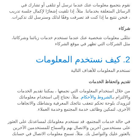
نقوم بتجميع معلومات عنك عندما ترسل أو تتلقى أو تشارك في
الرسائل المتعلقة بخدماتنا. مثلاً، إذا تلقيت إشعارًا لإكمال جلسة تدريب
، فنحن نتتبع ما إذا كنت قد تصرفت وفقًا لذلك وسنرسل لك تذكيرات.
شركاء
نتلقّى معلومات شخصية عنك عندما تستخدم خدمات زبائننا وشركائنا،
مثل الشركات التي تظهر في موقع الشركاء
2. كيف نستخدم المعلومات
نستخدم المعلومات للأهداف التالية
تقديم واتحفاظ الخدمات
من خلال استخدام المعلومات التي نجمعها ، يمكننا تقديم الخدمات
والالتزام بـ
الشروط والأحكام
. مثلاً، نحتاج إلى استخدام معلوماتك
لتزويدك بلوحة تحكم تتعقب نتائجك المعرفية ونشاطك والاتجاهات
الأخرى، لتمكين وظائف خدمة المجتمع وخدمة العملاء.
في حالة خدمات المجتمع، قد نستخدم معلوماتك لمساعدتك على العثور
على مستخدمين آخرين والاتصال بهم والسماح للمستخدمين الآخرين
بالعثور عليك والتواصل بك. مثلاً، تسمح معلومات الاتصال في حسابك