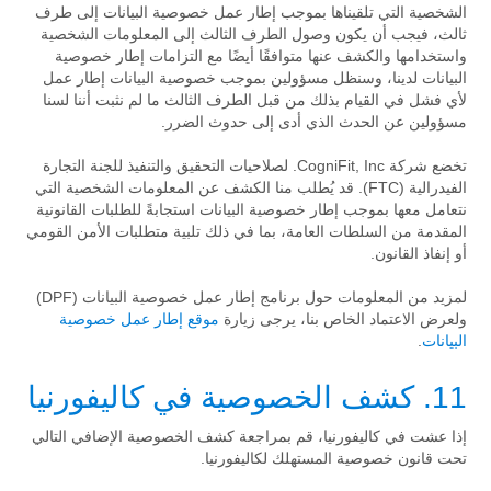
الشخصية التي تلقيناها بموجب إطار عمل خصوصية البيانات إلى طرف
ثالث، فيجب أن يكون وصول الطرف الثالث إلى المعلومات الشخصية
واستخدامها والكشف عنها متوافقًا أيضًا مع التزامات إطار خصوصية
البيانات لدينا، وسنظل مسؤولين بموجب خصوصية البيانات إطار عمل
لأي فشل في القيام بذلك من قبل الطرف الثالث ما لم نثبت أننا لسنا
مسؤولين عن الحدث الذي أدى إلى حدوث الضرر.
تخضع شركة CogniFit, Inc. لصلاحيات التحقيق والتنفيذ للجنة التجارة
الفيدرالية (FTC). قد يُطلب منا الكشف عن المعلومات الشخصية التي
نتعامل معها بموجب إطار خصوصية البيانات استجابةً للطلبات القانونية
المقدمة من السلطات العامة، بما في ذلك تلبية متطلبات الأمن القومي
أو إنفاذ القانون.
لمزيد من المعلومات حول برنامج إطار عمل خصوصية البيانات (DPF)
ولعرض الاعتماد الخاص بنا، يرجى زيارة
موقع إطار عمل خصوصية
البيانات
.
11. كشف الخصوصية في كاليفورنيا
إذا عشت في كاليفورنيا، قم بمراجعة كشف الخصوصية الإضافي التالي
تحت قانون خصوصية المستهلك لكاليفورنيا.