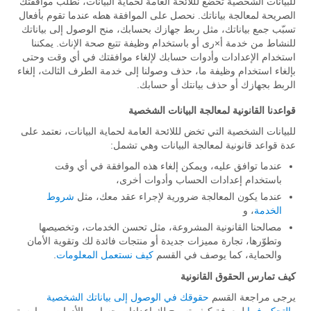
للبيانات الشخصية تخضع لللائحة العامة لحماية البيانات، نطلب موافقتك
الصريحة لمعالجة بياناتك. نحصل على الموافقة هطه عندما تقوم بأفعال
تسبّب جمع بياناتك، مثل ربط جهازك بحسابك، منح الوصول إلى بياناتك
للنشاط من خدمة أ×رى أو باستخدام وظيفة تتبع صحة الإناث. يمكننا
استخدام الإعدادات وأدوات حسابك لإلغاء موافقتك في أي وقت وحتى
بإلغاء استخدام وظيفة ما، حذف وصولنا إلى خدمة الطرف الثالث، إلغاء
الربط بجهازك أو حذف بيانتك أو حسابك.
قواعدنا القانونية لمعالجة البيانات الشخصية
للبيانات الشخصية التي تخض لللائحة العامة لحماية البيانات، نعتمد على
عدة قواعد قانونية لمعالجة البيانات وهي تشمل:
عندما توافق عليه، ويمكن إلغاء هذه الموافقة في أي وقت
باستخدام إعدادات الحساب وأدوات أخرى،
عندما يكون المعالجة ضرورية لإجراء عقد معك، مثل
شروط
الخدمة
، و
مصالحنا القانونية المشروعة، مثل تحسن الخدمات، وتخصيصها
وتطوّرها، تجارة مميزات جديدة أو منتجات فائدة لك وتقوية الأمان
والحماية، كما يوصف في القسم
كيف نستعمل المعلومات
.
كيف تمارس الحقوق القانونية
يرجى مراجعة القسم
حقوقك في الوصول إلى بياناتك الشخصية