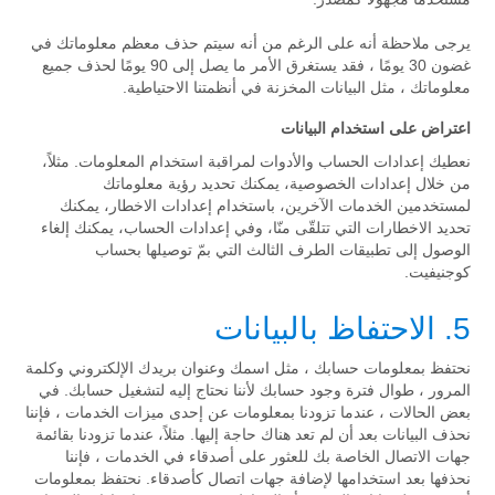
يرجى ملاحظة أنه على الرغم من أنه سيتم حذف معظم معلوماتك في
غضون 30 يومًا ، فقد يستغرق الأمر ما يصل إلى 90 يومًا لحذف جميع
معلوماتك ، مثل البيانات المخزنة في أنظمتنا الاحتياطية.
اعتراض على استخدام البيانات
نعطيك إعدادات الحساب والأدوات لمراقبة استخدام المعلومات. مثلاً،
من خلال إعدادات الخصوصية، يمكنك تحديد رؤية معلوماتك
لمستخدمين الخدمات الآخرين، باستخدام إعدادات الاخطار، يمكنك
تحديد الاخطارات التي تتلقّى منّا، وفي إعدادات الحساب، يمكنك إلغاء
الوصول إلى تطبيقات الطرف الثالث التي بمّ توصيلها بحساب
كوجنيفيت.
5. الاحتفاظ بالبيانات
نحتفظ بمعلومات حسابك ، مثل اسمك وعنوان بريدك الإلكتروني وكلمة
المرور ، طوال فترة وجود حسابك لأننا نحتاج إليه لتشغيل حسابك. في
بعض الحالات ، عندما تزودنا بمعلومات عن إحدى ميزات الخدمات ، فإننا
نحذف البيانات بعد أن لم تعد هناك حاجة إليها. مثلاً، عندما تزودنا بقائمة
جهات الاتصال الخاصة بك للعثور على أصدقاء في الخدمات ، فإننا
نحذفها بعد استخدامها لإضافة جهات اتصال كأصدقاء. نحتفظ بمعلومات