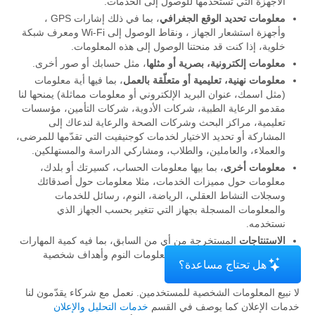
الأجهزة التي تستخدمها للوصول إلى الخدمات.
معلومات تحديد الوقع الجغرافي
، بما في ذلك إشارات GPS ،
وأجهزة استشعار الجهاز ، ونقاط الوصول إلى Wi-Fi ومعرف شبكة
خلوية، إذا كنت قد منحتنا الوصول إلى هذه المعلومات.
معلومات إلكترونية، بصرية أو مثلها
، مثل حسابك أو صور أخرى.
معلومات نهنية، تعليمية أو متعلّقة بالعمل
، بما فيها أية معلومات
(مثل اسمك، عنوان البريد الإلكتروني أو معلومات مماثلة) يمنحها لنا
مقدمو الرعاية الطبية، شركات الأدوية، شركات التأمين، مؤسسات
تعليمية، مراكز البحث وشركات الصحة والرعاية لندعاك إلى
المشاركة أو تحديد الاختيار لخدمات كوجنيفيت التي تقدّمها للمرضى،
والعملاء، والعاملين، والطلاب، ومشاركي الدراسة والمستهلكين.
معلومات أخرى
، بما بيها معلومات الحساب، كسيرتك أو بلدك،
معلومات حول مميزات الخدمات، مثلا معلومات حول أصدقائك
وسجلات النشاط العقلي، الرياضة، النوم، رسائل للخدمات
والمعلومات المسجلة بجهاز التي تتغير بحسب الجهاز الذي
نستخدمه.
الاستنتاجات
المستخرجة من أي من السابق، بما فيه كمية المهارات
المعرفية التي قيّمتها، درّبتها، معلومات النوم وأهداف شخصية
هل تحتاج مساعدة؟
للرياضة والنشاط.
لا نبيع المعلومات الشخصية للمستخدمين. نعمل مع شركاء يقدّمون لنا
خدمات الإعلان كما يوصف في القسم
خدمات التحليل والإعلان