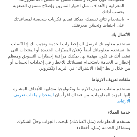
المعرفية والأهداف، مثل اختيار التمارين وإصلاح مستوى الصعوبة
بحسب أدائك.
باستخدام نتائج تقييمك، يمكننا تقديم فكريات شخصية لمساعدتك
على احتفاظ وتحسّن معرفتك.
الاتّصال بك
نستخدم معلوماتك لنرسل لك إخطارات الخدمة ونجيب لك إذا اتّصلت
بنا. نستخدم معلوماتك أيضاً لإعلان المميّزات الجديدة أو المنتجات التي
نعتقد أنك قد تكون مهتمة بها. يمكنك مراقبة إخطارات التسويق ومعظم
إخطارات الخدمة باستخدام تفضيلاتك للاخطار في إعدادات الحساب أو
من خلال رابط "إلغاء الاشتراك" في البريد الإلكتروني
ملفات تعريف الارتباط
نستخدم ملفات تعريف الارتباط وتكنولوجيا مشابهة للأهداف المشارة
إليها. لمزيد المعلومات، من فضلك اقرأ بيان
استخدام ملفات تعريف
الارتباط
خدمة العملاء
نستخدم المعلومات (مثل اتّصالاتك) للبحث، الجواب وحلّ الشكوك
ومشاكل الخدمة (مثل، أخطاء).