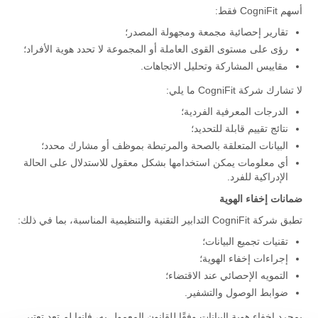
أسهم CogniFit فقط:
تقارير إحصائية مجمعة ومجهولة المصدر؛
رؤى على مستوى القوى العاملة أو المجموعة لا تحدد هوية الأفراد؛
مقاييس المشاركة وتحليل الاتجاهات.
لا تشارك شركة CogniFit ما يلي:
الدرجات المعرفية الفردية؛
نتائج تقييم قابلة للتحديد؛
البيانات المتعلقة بالصحة والمرتبطة بموظف أو مشارك محدد؛
أي معلومات يمكن استخدامها بشكل معقول للاستدلال على الحالة
الإدراكية للفرد.
ضمانات إخفاء الهوية
تطبق شركة CogniFit التدابير التقنية والتنظيمية المناسبة، بما في ذلك:
تقنيات تجميع البيانات؛
إجراءات إخفاء الهوية؛
التمويه الإحصائي عند الاقتضاء؛
ضوابط الوصول والتشفير.
بمجرد إخفاء هوية البيانات وفقًا للقانون المعمول به، فإنها لم تعد تعتبر