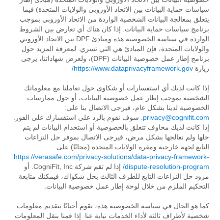
سياسات حماية البيانات بين الاتحاد الأوروبي والولايات المتحدة) فيما
يتعلق بمعالجة البيانات الشخصية الواردة من الاتحاد الأوروبي بموجب
برنامج سياسات حماية البيانات. إذا كان هناك أي تعارض بين الشروط
الواردة في سياسة الخصوصية هذه ومبادئ DPF بين الاتحاد الأوروبي
والولايات المتحدة، فإن المبادئ هي التي تسري. لمعرفة المزيد حول
برنامج إطار عمل خصوصية البيانات (DPF)، ولعرض شهاداتنا، يرجى
زيارة
https://www.dataprivacyframework.gov/
إذا كانت لديك أي استفسارات أو شكاوى حول تعاملنا مع معلوماتك
الشخصية بموجب إطار عمل خصوصية البيانات، أو حول ممارسات
الخصوصية لدينا بشكل عام، فيرجى الاتصال بنا على:
privacy@cognifit.com
. سوف نقوم بالرد على استفسارك على الفور.
إذا كانت لديك مخاوف تتعلق بالخصوصية أو استخدام البيانات لم يتم
حلها ولم نعالجها بشكل مرض، فيرجى الاتصال بموفر حل النزاعات
التابع لجهة خارجية ومقره الولايات المتحدة (مجانًا) على
https://verasafe.com/privacy-solutions/data-privacy-framework-
dispute-resolution-program/
إذا لم تقم شركة CogniFit, Inc. أو
مزود حل النزاعات التابع للطرف الثالث بحل شكواك، فيمكنك متابعة
التحكيم الملزم من خلال لوحة إطار عمل خصوصية البيانات.
كما هو الحال في سياسة الخصوصية هذه، نقوم أحيانًا بتقديم معلومات
شخصية لأطراف ثالثة لأداء الخدمات نيابة عنا. إذا قمنا بنقل المعلومات