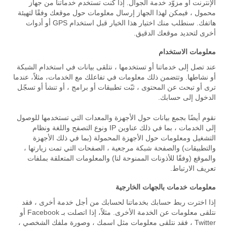
الإنترنت أو مزوّد خدمة الجوال. إذا كنت تستخدم خدماتنا من جهاز
محمول ، فيمكن لهذا الجهاز إرسال معلومات حول موقعك وفقًا لتهيئة
هاتفك. سنطلب منك اختيار هذا الخيار قبل استخدام GPS أو أدوات
أخرى لتحديد موقعك الدقيق.
معلومات الاستخدام
عند تصل إلى خدماتنا أو تستخدمها ، نتلقى بيانات في استخدام الشبكة
أو نشاطها. وتتضمن ذلك معلومات في تفاعلك مع الخدمات، مثلاً، عندما
ترى أو تبحث عن المحتوى ، ثبّت تطبيقات أو برامج ، أو تنشأ أو تسجّل
الدخول إلى حسابك.
نقوم أيضًا بجمع بيانات حول الأجهزة والمعدات التي تستخدمها للوصول
إلى الخدمات ، بما في ذلك عناوين IP ونوع التصفح واللغة ونظام
التشغيل ومعلومات حول الأجهزة المحمولة (بما في ذلك الأجهزة
والتطبيقات) والصفحة شبكة مرجعية ، الصفحات التي تمت زيارتها ،
والموقع (وفقًا للأذونات الممنوحة لنا) والمعلومات المتعلقة بملفات
تعريف الارتباط.
معلومات خدمات بالجهات الخارجية
إذا اخترت ربط حسابك بخدماتنا لحسابك من أجل خدمة أخرى ، فقد
نتلقى معلومات عن الخدمة الأخرى. مثلاً، إذا اتصلت بـ Facebook أو
Twitter ، فقد نتلقى معلومات مثل اسمك ، وصورة ملفك الشخصي ،