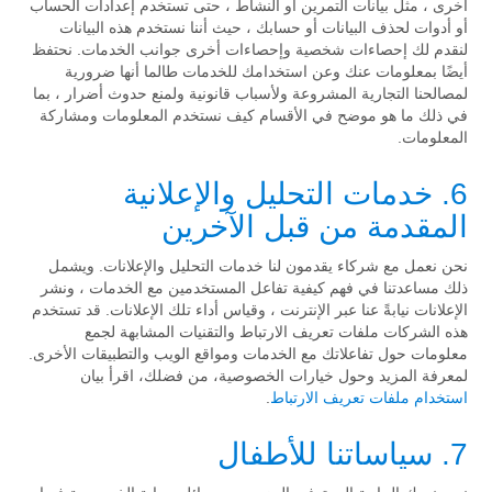
أخرى ، مثل بيانات التمرين أو النشاط ، حتى تستخدم إعدادات الحساب
أو أدوات لحذف البيانات أو حسابك ، حيث أننا نستخدم هذه البيانات
لنقدم لك إحصاءات شخصية وإحصاءات أخرى جوانب الخدمات. نحتفظ
أيضًا بمعلومات عنك وعن استخدامك للخدمات طالما أنها ضرورية
لمصالحنا التجارية المشروعة ولأسباب قانونية ولمنع حدوث أضرار ، بما
في ذلك ما هو موضح في الأقسام كيف نستخدم المعلومات ومشاركة
المعلومات.
6. خدمات التحليل والإعلانية
المقدمة من قبل الآخرين
نحن نعمل مع شركاء يقدمون لنا خدمات التحليل والإعلانات. ويشمل
ذلك مساعدتنا في فهم كيفية تفاعل المستخدمين مع الخدمات ، ونشر
الإعلانات نيابةً عنا عبر الإنترنت ، وقياس أداء تلك الإعلانات. قد تستخدم
هذه الشركات ملفات تعريف الارتباط والتقنيات المشابهة لجمع
معلومات حول تفاعلاتك مع الخدمات ومواقع الويب والتطبيقات الأخرى.
لمعرفة المزيد وحول خيارات الخصوصية، من فضلك، اقرأ بيان
استخدام ملفات تعريف الارتباط
.
7. سياساتنا للأطفال