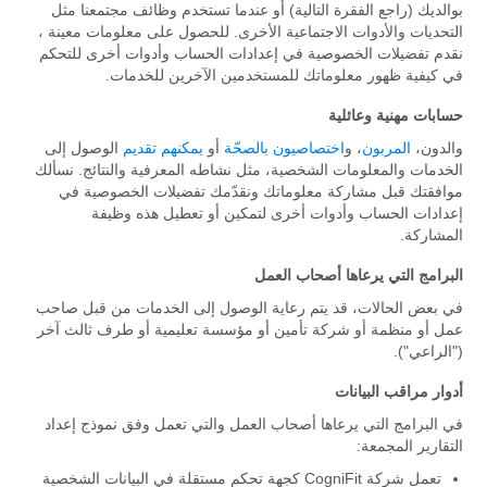
بوالديك (راجع الفقرة التالية) أو عندما تستخدم وظائف مجتمعنا مثل
التحديات والأدوات الاجتماعية الأخرى. للحصول على معلومات معينة ،
نقدم تفضيلات الخصوصية في إعدادات الحساب وأدوات أخرى للتحكم
في كيفية ظهور معلوماتك للمستخدمين الآخرين للخدمات.
حسابات مهنية وعائلية
والدون،
المربون
، و
اختصاصيون بالصحّة
أو
يمكنهم تقديم
الوصول إلى
الخدمات والمعلومات الشخصية، مثل نشاطه المعرفية والنتائج. نسألك
موافقتك قبل مشاركة معلوماتك ونقدّمك تفضيلات الخصوصية في
إعدادات الحساب وأدوات أخرى لتمكين أو تعطيل هذه وظيفة
المشاركة.
البرامج التي يرعاها أصحاب العمل
في بعض الحالات، قد يتم رعاية الوصول إلى الخدمات من قبل صاحب
عمل أو منظمة أو شركة تأمين أو مؤسسة تعليمية أو طرف ثالث آخر
("الراعي").
أدوار مراقب البيانات
في البرامج التي يرعاها أصحاب العمل والتي تعمل وفق نموذج إعداد
التقارير المجمعة:
تعمل شركة CogniFit كجهة تحكم مستقلة في البيانات الشخصية