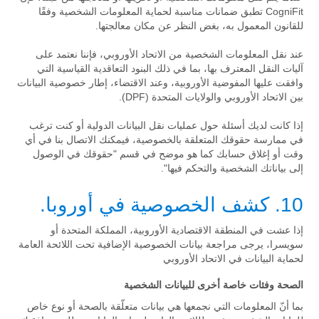
CogniFit تطبق ضمانات مناسبة لحماية المعلومات الشخصية وفقًا
للقانون المعمول به، بغض النظر عن مكان معالجتها.
عند نقل المعلومات الشخصية من الاتحاد الأوروبي، فإننا نعتمد على
آليات النقل المعترف بها، بما في ذلك البنود التعاقدية القياسية التي
وافقت عليها المفوضية الأوروبية، وعند الاقتضاء، إطار خصوصية البيانات
بين الاتحاد الأوروبي والولايات المتحدة (DPF).
إذا كانت لديك أسئلة حول عمليات نقل البيانات الدولية أو كنت ترغب
في ممارسة حقوقك المتعلقة بالخصوصية، فيمكنك الاتصال بنا في أي
وقت أو إغلاق حسابك كما هو موضح في قسم "حقوقك في الوصول
إلى بياناتك الشخصية والتحكم فيها".
10. كشف الخصوصية في أوروبا.
إذا عشت في المنطقة الاقتصادية الأوروبية، المملكة المتحدة أو
سويسرا، يرجى مراجعة بيانات الخصوصية الإضافية تحت اللائحة العامة
لحماية البيانات في الاتحاد الأوروبي
الصحة وفئات خاصة أخرى للبيانات الشخصية
بما أنّ المعلومات التي نجمعها هي بيانات متعلّقة بالصحة أو نوع خاص