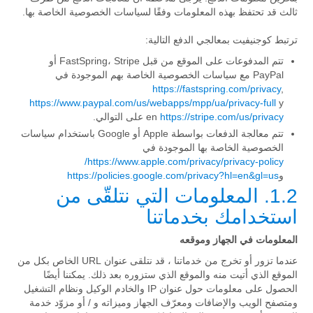
ثالث قد تحتفظ بهذه المعلومات وفقًا لسياسات الخصوصية الخاصة بها.
ترتبط كوجنيفيت بمعالجي الدفع التالية:
تتم المدفوعات على الموقع من قبل FastSpring، Stripe أو
PayPal مع سياسات الخصوصية الخاصة بهم الموجودة في
https://fastspring.com/privacy
,
https://www.paypal.com/us/webapps/mpp/ua/privacy-full
y
https://stripe.com/us/privacy
en
على التوالي.
تتم معالجة الدفعات بواسطة Apple أو Google باستخدام سياسات
الخصوصية الخاصة بها الموجودة في
https://www.apple.com/privacy/privacy-policy/
و
https://policies.google.com/privacy?hl=en&gl=us
1.2. المعلومات التي نتلقّى من
استخدامك بخدماتنا
المعلومات في الجهاز وموقعه
عندما تزور أو تخرج من خدماتنا ، قد نتلقى عنوان URL الخاص بكل من
الموقع الذي أتيت منه والموقع الذي ستزوره بعد ذلك. يمكننا أيضًا
الحصول على معلومات حول عنوان IP والخادم الوكيل ونظام التشغيل
ومتصفح الويب والإضافات ومعرّف الجهاز وميزاته و / أو مزوّد خدمة