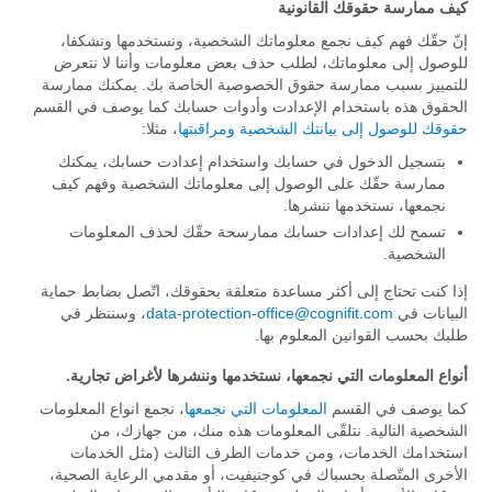
كيف ممارسة حقوقك القانونية
إنّ حقّك فهم كيف نجمع معلوماتك الشخصية، ونستخدمها ونشكفا،
للوصول إلى معلوماتك، لطلب حذف بعض معلومات وأننا لا نتعرض
للتمييز بسبب ممارسة حقوق الخصوصية الخاصة بك. يمكنك ممارسة
الحقوق هذه باستخدام الإعدادت وأدوات حسابك كما يوصف في القسم
حقوقك للوصول إلى بيانتك الشخصية ومراقبتها
، مثلا:
بتسجيل الدخول في حسابك واستخدام إعدادت حسابك، يمكنك
ممارسة حقّك على الوصول إلى معلوماتك الشخصية وفهم كيف
نجمعها، نستخدمها ننشرها.
تسمح لك إعدادات حسابك ممارسحة حقّك لحذف المعلومات
الشخصية.
إذا كنت تحتاج إلى أكثر مساعدة متعلقة بحقوقك، اتّصل بضابط حماية
البيانات في
data-protection-office@cognifit.com
، وسننظر في
طلبك بحسب القوانين المعلوم بها.
أنواع المعلومات التي نجمعها، نستخدمها وننشرها لأغراض تجارية.
كما يوصف في القسم
المعلومات التي نجمعها
، نجمع انواع المعلومات
الشخصية التالية. نتلقّى المعلومات هذه منك، من جهازك، من
استخدامك الخدمات، ومن خدمات الطرف الثالث (مثل الخدمات
الأخرى المتّصلة بحسباك في كوجنيفيت، أو مقدمي الرعاية الصحية،