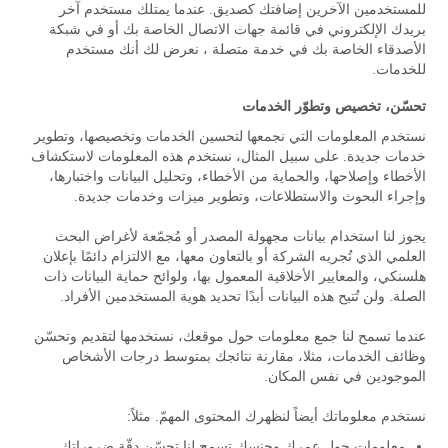
للمستخدمين الآخرين إضافتك كصديق. عندما يمتلك مستخدم آخر
بريدك الإلكتروني في قائمة جهات الاتصال الخاصة بك أو في شبكة
الأصدقاء الخاصة بك في خدمة متصلة ، نعرض لك أنك مستخدم
للخدمات.
تحسّن، تخصيص وتطوّر الخدمات
نستخدم المعلومات التي نجمعها لتحسين الخدمات وتخصيصها، وتطوير
خدمات جديدة. على سبيل المثال، نستخدم هذه المعلومات لاستكشاف
الأخطاء وإصلاحها، والحماية من الأخطاء، وتحليل البيانات واختبارها،
وإجراء البحوث والاستطلاعات، وتطوير ميزات وخدمات جديدة.
يجوز لنا استخدام بيانات مجهولة المصدر أو مُجمّعة لأغراض البحث
العلمي الذي تُجريه الشركة أو بالتعاون معها، مع الالتزام دائمًا بإعلان
هلسنكي، والمعايير الأخلاقية المعمول بها، ولوائح حماية البيانات ذات
الصلة. ولن تُتيح هذه البيانات أبدًا تحديد هوية المستخدمين الأفراد.
عندما تسمح لنا جمع معلومات حول موقعك، نستخدمها لتقديم وتحسّن
وظائف الخدمات، مثلا، مقارنة نتائجك بمتوسط درجات الأشخاص
الموجودين في نفس المكان.
نستخدم معلوماتك أيضاً لنظهرك المحتوى المهمّ. مثلاً:
معلومات حول عمرك وجنسك تسمح لنا تحسّن دقّة ضروراتك