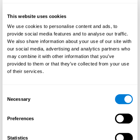
كيف تنشّط ونقوّي الإدراك ألعاب
كوجنيفيت؟
This website uses cookies
We use cookies to personalise content and ads, to
إنّ تدريب الإدراك لكوجنيفيت مؤلّف من أنشطة عصبية-نفسية تنشّط
الدماغ والقدرات المعرفية. تمثّل هذه الأنشطة هذه اجتهاداً لإدراكنا،
provide social media features and to analyse our traffic.
الأمر الذي يساعد في أدائنا.
We also share information about your use of our site with
يتمّ تنشيط المناطق المتعلّقة بأنشطة الإدراك بسبب الاجتهاد لتحقيق
our social media, advertising and analytics partners who
مطالب التدريب. إنّ اللدونة العصبية هي الطريقة الدماغية التي تسمح
may combine it with other information that you’ve
لدماغنا التكيّف لمطالب التدريب. يسمح لنا التكيّف وتغييرات اتّصالات
provided to them or that they’ve collected from your use
دماغنا استخدام القدرات المعرفية المتعلّقة بالإدراك في حياتنا اليومية
of their services.
بفعالية وأقلّ اجتهاداً.
ولكن، إنّه جدير بالذكر أنّ للحصول على النتائج لا يكفي التسلية بلعبة
ما. إنّ التدريب المعرفي للإدراك مؤلّف من مميزات تسهّل الفعالية. إنّ
Consent
النشاط الجيّد للإدراك له أسس علميّ ثابت ويكيّف الأنشطة والصعوبة
Necessary
Selection
بحسب ضروراتنا.
مزايا تمارين التنبيه المعرفي
Preferences
للإدراك لكوجنيفيت
يعمل كوجنيفين منذ سنوات كثيرة لتكون أنشطة الإدراك ممتازة. إنّ
Statistics