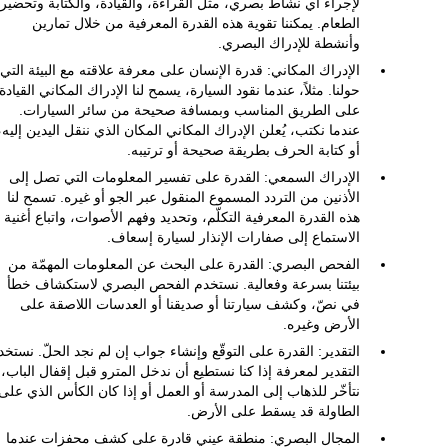
لإجراء أي نشاط بصري، مثل القراءة، والقيادة، والكتابة وتحضير
الطعام. يمكننا تقوية هذه القدرة المعرفية من خلال تمارين
وأنشطة للإدراك البصري.
الإدراك المكاني: قدرة الإنسان على معرفة علاقته مع البيئة التي
حولنا. مثلاً، عندما نقود السيارة، يسمح لنا الإدراك المكاني القيادة
على الطريق المناسب وبمسافة صحيحة من سائر السيارات.
عندما نكتب، يُعلن الإدراك المكاني المكان الذي ننقل اليدين إليه،
أو كتابة الحرف بطريقة صحيحة أو ترتيبه.
الإدراك السمعي: القدرة على تفسير المعلومات التي تصل إلى
الأذنين من التردد المسموع المنقول عبر الجو أو غيره. تسمح لنا
هذه القدرة المعرفية التكلّم، وتحديد وفهم الأصوات، واتباع أغنية أ
الاستماع إلى صفارات الإنذار لسيارة إسعاف.
الفحص البصري: القدرة على البحث عن المعلومات المهمّة من
بيئتنا بسرعة وفعالية. نستخدم الفحص البصري لاستكشاف خطأ
في نصّ، وكشف سيارتنا أو صديقنا أو العدسات اللاصقة على
الأرض وغيره.
التقدير: القدرة على التوقّع وإنشاء جواب إن لم نجد الحلّ. نستخد
التقدير لمعرفة إذا كنا نستطيع أن ندخل المترو قبل إقفال الباب، 
نتأخّر للذهاب إلى المدرسة أو العمل أو إذا كان الكأس الذي على
الطاولة قد يسقط على الأرض.
المجال البصري: منطقة عيني قادرة على كشف محفزات عندما