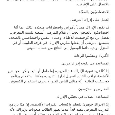
بالاتصال على الإنترنت.
الاختصاصيّون بالصحّة
العمل على إدراك المرضى
قد يكون الإدراك مصاباً بأمراض واضطرابات متعدّدة. لذلك، بما أنّنا
اختصاصيّون بالصحة، يجب أن نقدّم للمرضى أنشطة للتنبيه المعرفي.
بفضل برنامج كوجنيفيت للأطباء، وعلماء النفس واختصاصيين بالصحة،
يستطيع المرضى أن يفعلوا تمارين الإدراك في غرفة الطبيب أو في
المنزل، ولدينا دائما الوصول إلى النتائج من حسابنا المهني.
الأقرباء ومقدّموا الرعاية
المساعدة في تقوية إدراك قريبي
إذا كنّا نريد تقوية الإدراك عند القريب، إما طفل أو بالغ، ولكن نحن ندير
الأنشطة نراقب النتائج لتسهيل إدارة التدريب، يمكننا استخدام برنامج
كوجنيفيت للعائلة. إنّه مثالي للناس الذين لا يعرف استخدام الكمبيوتر.
المدارس والمدرّسون
المساعدة الطلاب في تحسّن الإدراك
إنّ الإدراك جوهريّ للتعلم واكتساب القدرات الأكاديمية. إنّ هذا برنامج
التدريب المعرفي مفيد جّداً عندما يظهر الطلاب صعوبات للإدراك، لأنّه
يسمح لنا تدريب القدرات الإدراكية الضعيفة تحسّن أدائهم في الدرس.