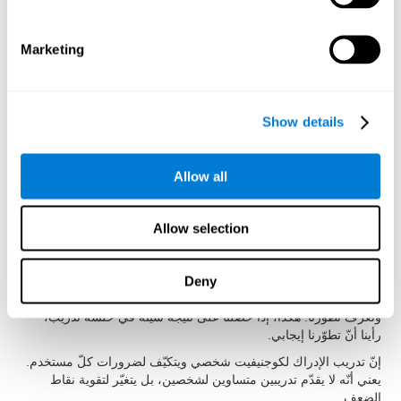
الغرض أن تكون تدريبات الإدراك سهلة الاستخدام وفعالة لتنشيط
القدرات المعرفية. لذلك، قد حقّق أنّ تمارين الإدراك لها مميزات
محدّدة:
Marketing
لإجراء أنشطة الإدراك لكوجنيفيت تكفي خطوى بسيطة. قد سهّل
كوجنيفيت استخدام تدريب الإدراك ليستفيد الأطفال، والبالغين والكبار
من تمارينه لتحسّن الإدراك.
Show details
إنّ الدافع عامل مهمّ لمدّة العلاج. لذلك، أنشأ كوجنيفيت أنشطة للإدراك
مسلية وجذابة لتسهيل دافع المستخدمين.
يجب أن نفهم التعليمات بسرعة وبدون اجتهاد. للحصول على هذا الهدف،
Allow all
صمّم كوجنيفيت تعليمات أنشطة الإدراك بطريقة تفاعلية لتكون سهلة
الفهم والتذكّر.
Allow selection
إنّه مهمّ جدّاً تلقّي تقرير سهل الفهم لنعرف ما الذي يقوم به بشكل جيد
وما الذي يجب أن نحسّنه. يقدّم كوجنيفيت تقريرا كاملا للنتائج بعد كلّ
جلسة تدريب لنعرف أداءنا بسهولة.
Deny
يحفظ كوجنيفيت النتائج المعرفية، جلسة بعد جلسة، لنرى تقدّمنا
ونعرف تطوّرنا. هكذا، إذا حصلنا على نتيجة سيئة في حلسة تدريب،
رأينا أنّ تطوّرنا إيجابي.
إنّ تدريب الإدراك لكوجنيفيت شخصي ويتكيّف لضرورات كلّ مستخدم.
يعني أنّه لا يقدّم تدريبين متساوين لشخصين، بل يتغيّر لتقوية نقاط
الضعف.