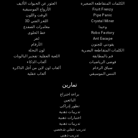
الكلمات المتقاطعة الصغيرة
العثور عن الحيوات الأليف
Fruit Frenzy
الأزواج الموسيقية
Pipe Panic
الوقت واللون
Crystal Miner
اللغز الفني 3D
وحيدا
مغامرات الضفدع
Robo Factory
خط الحلوى
Ant Escape
لغز
يقودني للجنون
الأرقام
الكلمات المتقاطعة البصرية
لون النحلة
قم بالمطابقة
اللعبة العقلية: تفجير البالونات
فوضى الرياضيات
ألعاب الذكاء
سباق الرخام
ألعاب اون لاين من آجل الذاكرة
التنس الموسيقي
ألعاب عقلية
تمارين
براءة اختراع
البائعين
تطور إدراكى
تدريبات ذهنية
اختبارات ذهنية
تدريبات ذهنية
تدريب عقلي شخصي
تدريب ذهنى