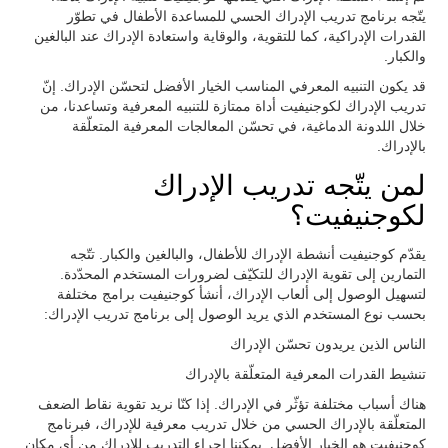
يتّجه برنامج تدريب الإدراك الحسي للمساعدة الأطفال في تطوّر
القدرات الإدراكية، كما للتقوية، والوقاية واستعادة الإدراك عند البالغين
والكبار.
قد يكون التنبيه المعرفي المناسب الخيار الأفضل لتحسّن الإدراك. إنّ
تدريب الإدراك لكوجنيفيت أداة ممتازة للتنبيه المعرفية وتساعدنا، من
خلال اللدونة الدماغية، في تحسّن المعالجات المعرفية المتعلّقة
بالإدراك.
لمن يتّجه تدريب الإدراك
لكوجنيفيت؟
يقدّم كوجنيفيت أنشطة الإدراك للأطفال، والبالغين والكبار. تتّجه
التمارين إلى تقوية الإدراك للتكيّف لضرورات المستخدم المحدّدة.
لتسهيل الوصول إلى ألعاب الإدراك، أنشأ كوجنيفيت برامج مختلفة
بحسب نوع المستخدم الذي يريد الوصول إلى برنامج تدريب الإدراك:
الناس الذين يريدون تحسّن الإدراك
تنشيط القدرات المعرفية المتعلّقة بالإدراك
هناك أسباب مختلفة تؤثّر في الإدراك. إذا كنّا نريد تقوية نقاط الضعف
المتعلّقة بالإدراك الحسي من خلال تدريب معرفية للإدراك، فبرنامج
كوجنيفيت هو الخيار الأفضل. يمكننا إجراء التدريب للإدراك من أي مكان