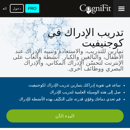
PRO
دخول
العرب
تدريب الإدراك في
كوجنيفيت
تمارين للتدريب، والاستعادة وتنبيه الإدراك عند
الأطفال، والبالغين والكبار. أنشطة وألعاب على
الإنترنت لتحسّن الإدراك المكاني، والإدراك
البصري ووظائف أخرى.
ساعد في تقوية إدراكك بتمارين تدريب الإدراك لكوجنيفيت
صل إلى هذه الوسيلة العلمية لتدريب الإدراك
قم تحدي دماغك وقوّي قدرته على التكيّف بهذه الأنشطة للإدراك
البدء الآن