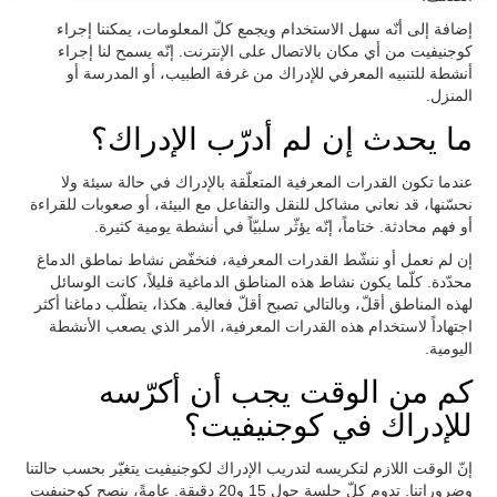
إضافة إلى أنّه سهل الاستخدام ويجمع كلّ المعلومات، يمكننا إجراء
كوجنيفيت من أي مكان بالاتصال على الإنترنت. إنّه يسمح لنا إجراء
أنشطة للتنبيه المعرفي للإدراك من غرفة الطبيب، أو المدرسة أو
المنزل.
ما يحدث إن لم أدرّب الإدراك؟
عندما تكون القدرات المعرفية المتعلّقة بالإدراك في حالة سيئة ولا
نحسّنها، قد نعاني مشاكل للنقل والتفاعل مع البيئة، أو صعوبات للقراءة
أو فهم محادثة. ختاماً، إنّه يؤثّر سلبيّاً في أنشطة يومية كثيرة.
إن لم نعمل أو ننشّط القدرات المعرفية، فنخفّض نشاط نماطق الدماغ
محدّدة. كلّما يكون نشاط هذه المناطق الدماغية قليلاً، كانت الوسائل
لهذه المناطق أقلّ، وبالتالي تصبح أقلّ فعالية. هكذا، يتطلّب دماغنا أكثر
اجتهاداً لاستخدام هذه القدرات المعرفية، الأمر الذي يصعب الأنشطة
اليومية.
كم من الوقت يجب أن أكرّسه
للإدراك في كوجنيفيت؟
إنّ الوقت اللازم لتكريسه لتدريب الإدراك لكوجنيفيت يتغيّر بحسب حالتنا
وضروراتنا. تدوم كلّ جلسة حول 15 و20 دقيقة. عامةً، ينصح كوجنيفيت