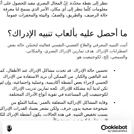
ننظر إلى نقطة محدّدة. إنّ المجال البصري مفيد للحصول على أك
معلومات كلّما ننظر إلى أي مكان، الأمر الذي يسمح لنا معرفة
حالة الرصيف، والطريق، والصفّ، والبيئة والمحفزات عموماً.
ما أحصل عليه بألعاب تنبيه الإدراك؟
أثبت التنبيه المعرفي والعلاج العصبي-النفسي فعاليته لتحسّن حالة بعض
اضطرابات الإدراك. هدف تمارين الإدراك البصري، والمكاني،
والسمعي، إلخ، لكوجنيفيت هو:
تحسين حالة الإدراك: قد تحدث مشاكل الإدراك عند الأطفال، كما
عند البالغين والكبار. من الممكن أن نريد الاستفادة من الإدراك
الحسي لإجراء بعض أنشطة أكاديمية، وعملية واجتماعية، وإن لم
تكن لدينا أية مشكلة للإدراك. تتّجه تمارين تدريب الإدراك
لكوجنيفيت إلى المساعدة في تقوية أنواع الأدراك المختلفة.
وقاية المشاكل الإدراكية المتعلقة بالعمر: يمكننا التمتّع من
شيخوخة صحية بدون خرف، ولكن نشعر بفساد القدرات الإدراكي
بسبب تخفيض التنبيه. في هذه الحالات، يكون أنشطة الإدراك للكب
التي يقدّمها كوجيفيت مفيدة جدّاً.