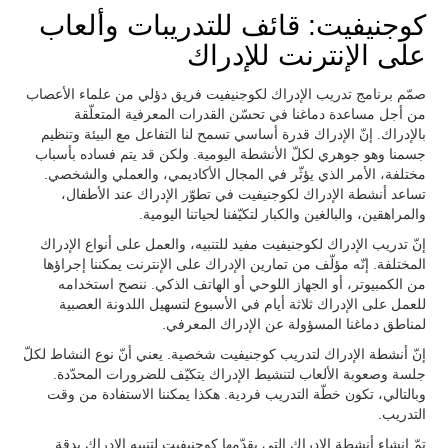
كوجنيفيت: قائف للتدريبات وألعاب
على الإنترنت للإدراك
صمّم برنامج تدريب الإدراك لكوجنيفيت فريق دؤلي من علماء الأعصاب
من أجل مساعدة دماغنا في تحسّن القدرات المعرفية المتعلّقة
بالإدراك. إنّ الإدراك قدرة أساسي تسمح لنا التفاعل مع البيئة وتنظيم
جسمنا وهو جوهري لكلّ الأنشطة اليومية. ولكن قد يتم فساده بأسباب
مختلفة، الأمر الذي يؤثّر في المجال الأكاديمي، والعملي والشخصي.
تساعد أنشطة الإدراك لكوجنيفيت في تطوّر الإدراك عند الأطفال،
والمراهقين، والبالغين والكبار لتكيّفنا لحياتنا اليومية.
إنّ تدريب الإدراك لكوجنيفيت مفيد للتنبيه، والعمل على أنواع الإدراك
المختلفة. إنّه مؤلّف من تمارين الإدراك على الإنترنت يمكننا إجراؤها
من الكمبيوتر، أو الجهاز اللوحي أو الهاتف الذكي. ننصح استخدامه
للعمل على الإدراك ثلاثة أيام في الأسبوع لتسهيل اللدونة العصبية
لمناطق دماغنا المسؤولة عن الإدراك المعرفي.
إنّ أنشطة الإدراك لتدريب كوجنيفيت شخصية. يعني أنّ نوع النشاط لكلّ
جلسة وصعوبة الألعاب لتنشيط الإدراك يتكيّف للضرورات المحدّدة.
وبالتالي، تكون خطّة التدريب فردية. هكذا يمكننا الاستفادة من وقت
التدريب.
تمّ إنشاء أنشطة الإدراك التي يقدّمها كوجنيفيت لتنبيه الإدراك بدقة.