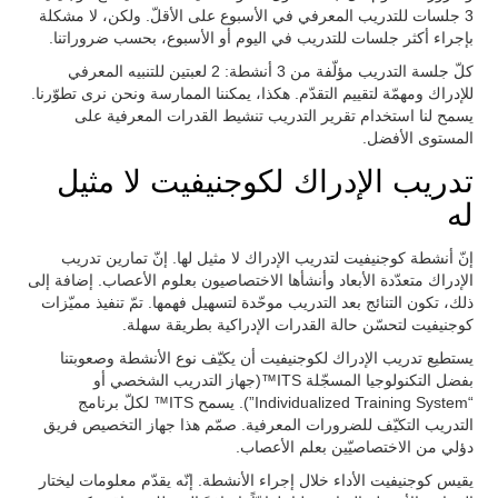
3 جلسات للتدريب المعرفي في الأسبوع على الأقلّ. ولكن، لا مشكلة
بإجراء أكثر جلسات للتدريب في اليوم أو الأسبوع، بحسب ضروراتنا.
كلّ جلسة التدريب مؤلّفة من 3 أنشطة: 2 لعبتين للتنبيه المعرفي
للإدراك ومهمّة لتقييم التقدّم. هكذا، يمكننا الممارسة ونحن نرى تطوّرنا.
يسمح لنا استخدام تقرير التدريب تنشيط القدرات المعرفية على
المستوى الأفضل.
تدريب الإدراك لكوجنيفيت لا مثيل
له
إنّ أنشطة كوجنيفيت لتدريب الإدراك لا مثيل لها. إنّ تمارين تدريب
الإدراك متعدّدة الأبعاد وأنشأها الاختصاصيون بعلوم الأعصاب. إضافة إلى
ذلك، تكون التنائج بعد التدريب موحّدة لتسهيل فهمها. تمّ تنفيذ مميّزات
كوجنيفيت لتحسّن حالة القدرات الإدراكية بطريقة سهلة.
يستطيع تدريب الإدراك لكوجنيفيت أن يكيّف نوع الأنشطة وصعوبتنا
بفضل التكنولوجيا المسجّلة ITS™(جهاز التدريب الشخصي أو
“Individualized Training System”). يسمح ITS™ لكلّ برنامج
التدريب التكيّف للضرورات المعرفية. صمّم هذا جهاز التخصيص فريق
دؤلي من الاختصاصيّين بعلم الأعصاب.
يقيس كوجنيفيت الأداء خلال إجراء الأنشطة. إنّه يقدّم معلومات ليختار