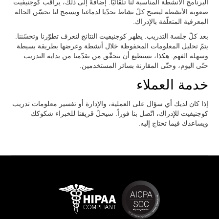
البرنامج الأنشطة المناسبة لنا تلقائيّاً. إضافةً إلى ذلك، يراقب كوجنيفيت
صعوبة الأنشطة ليصبح كلّ نشاط تحدّيا لدماغنا ويسمح لنا تحسّن الحالة
المعرفية المتعلّقة بالإدراك.
بعد كلّ جلسة التدريب. يظهر كوجنيفيت النتائج لنعرف تطوّرنا وتحسّننا.
يتمّ تحليل المعلومات المحفوظة خلال أنشطة وعرضها بطريقة بسيطة
وسهلة الفهم. هكذا، نستطيع أن نتحقّق من تقدّمنا من بداية التدريب
حتّى اليوم، وحتّى المقارنة بسائر المستخدمين.
خدمة العملاء
إذا كان لديك أي سؤال على العملية، والإدارة أو تفسير معلومات تدريب
كوجنيفيت للإدراك، اتّصل بنا فوراً. سيحلّ قريقنا للخبراء شكوكك
ويساعدك فيما تحتاج إليه.