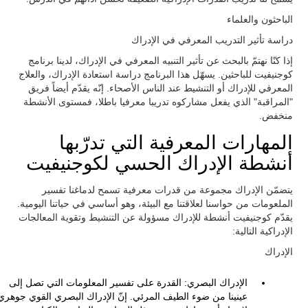
الباحثون والعلماء
دراسة تأثير التدريب المعرفي في الإدراك
إذا كنّا نهتمّ بالبحث عن تأثير التنبيه المعرفي في الإدراك، لدينا برنامج
كوجنيفيت للباحثين. يسهّل هذا البرنامج دراسة استعادة الإدراك، والعلاج
المعرفي للإدراك أو التنشيط عند الناس الأصحاء. إنّه يقدّم أيضاً فريق
"المراقبة" الذي يفعل مشاركوه تدريبا معرفيا باطلا، فمستوى الأنشطة
منخفض.
المهارات المعرفية التي تدرّبها
أنشطة الإدراك الحسي لكوجنيفيت
يتضمّن الإدراك مجموعة من قدرات معرفية تسمح لدماغنا تفسير
الملعومات من حواسنا لعلاقتنا مع البيئة، وهو أساسي في حياتنا اليومية.
يقدّم كوجنيفيت أنشطة للإدراك مسؤولة عن التنشيط وتقوية المعالجات
الإدراكية التالية:
الإدراك
الإدراك البصري: القدرة على تفسير المعلومات التي تصل إلى
عينينا من ضوء الطيف المرئي. إنّ الإدراك البصري القوي جوهري