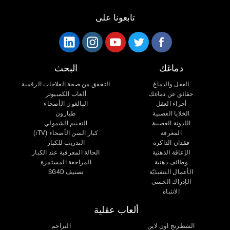
تابعونا على
دماغك
البحث
العقل والدماغ
التحقق من صحة العلاجات الرقمية
حقائق عن دماغك
ألعاب الكمبيوتر
أجزاء العقل
البالغون الأصحاء
الخلايا العصبية
طيارون
اللدونة العصبية
التقييم الشمولي
المعرفة
كبار السن الأصحاء (iTV)
فقدان الذاكرة
التدريب للكبار
الإعاقة الذهنية
الحالة المعرفية عند الكبار
وظائف ذهنية
المراجعة المستمرة
الأعمال التنفيذيّة
تصنيف SG4D
الإدراك الحسى
الانتباه
ألعاب عقلية
الشطرنج اون لاين
التزاحم