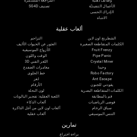
وظائف ذهنية
المراجعة المستمرة
الأعمال التنفيذيّة
تصنيف SG4D
الإدراك الحسى
الانتباه
ألعاب عقلية
الشطرنج اون لاين
التزاحم
الكلمات المتقاطعة الصغيرة
العثور عن الحيوات الأليف
Fruit Frenzy
الأزواج الموسيقية
Pipe Panic
الوقت واللون
Crystal Miner
اللغز الفني 3D
وحيدا
مغامرات الضفدع
Robo Factory
خط الحلوى
Ant Escape
لغز
يقودني للجنون
الأرقام
الكلمات المتقاطعة البصرية
لون النحلة
قم بالمطابقة
اللعبة العقلية: تفجير البالونات
فوضى الرياضيات
ألعاب الذكاء
سباق الرخام
ألعاب اون لاين من آجل الذاكرة
التنس الموسيقي
ألعاب عقلية
تمارين
براءة اختراع