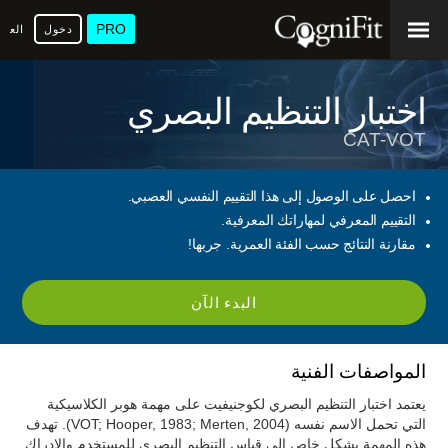
PRO
دخول
العرب
اختبار التنظيم البصري
CAT-VOT
احصل على الوصول إلى هذا التقييم النفسي العصبي.
التقييم المعرفي لمهاراتك المعرفية.
مقارنة النتائج حسب الفئة العمرية. جربها!
البدء الآن
المواصفات الفنية
يعتمد اختبار التنظيم البصري لكوجنيفيت على مهمة هوبر الكلاسيكية
التي تحمل الاسم نفسه (VOT; Hooper, 1983; Merten, 2004). تهدف
هذه المهمة بشكل خاص إلى قياس التنظيم البصري للمستخدم والإدراك