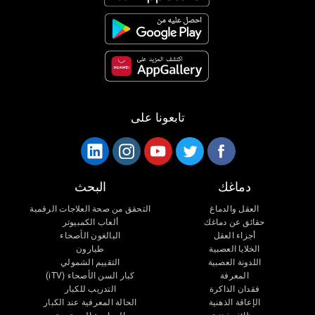
تابعونا على
دماغك
البحث
العقل والدماغ
التحقق من صحة العلاجات الرقمية
حقائق عن دماغك
ألعاب الكمبيوتر
أجزاء العقل
البالغون الأصحاء
الخلايا العصبية
طيارون
اللدونة العصبية
التقييم الشمولي
المعرفة
كبار السن الأصحاء (iTV)
فقدان الذاكرة
التدريب للكبار
الإعاقة الذهنية
الحالة المعرفية عند الكبار