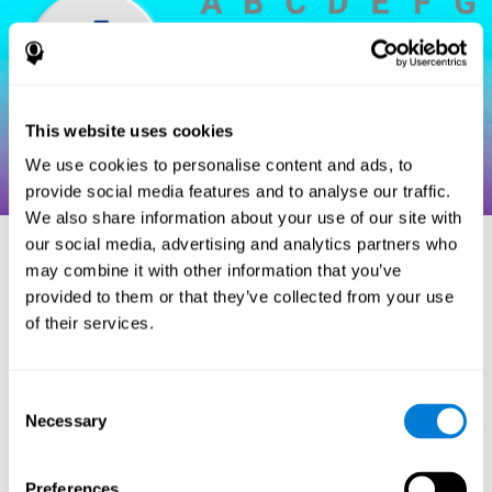
This website uses cookies
We use cookies to personalise content and ads, to
provide social media features and to analyse our traffic.
We also share information about your use of our site with
our social media, advertising and analytics partners who
may combine it with other information that you’ve
مراجع
provided to them or that they’ve collected from your use
of their services.
Hooper, H. E. (1983). Hooper Visual Organization Test Manual.
Los Angeles, CA: Western Psychological Services.
Consent
Merten, T. (2004). A Short Version of the Hooper Visual
Necessary
Organization Test: Reliability and Validity. Applied
Selection
neuropsychology, 11(2), 99-102.
https://doi.org/10.1207/s15324826an1102_5
Preferences