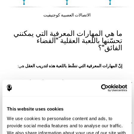
الاتصالات العصبية كوجنيفيت
ما هي المهارات المعرفية التي يمكنني
تحسّنها باللعبة العقلية "الفضاء
الفائق"؟
إنّ المهارات المعرفية التي ننشّط باللعبة هذه لتدريب العقل
هي:
الإدراك المكاني:
لتقدّم هذه اللعبة يجب أن نستعمل أمكنة وأشكال
مختلفة بالعقل. بوضع قطع ثلاثية الأبعاد مختلفة في الأمكنة المناسب
نتحدّى وننشّط الإدراك المكاني. إنّ تحسّن هذه المهارة المعرفية
يساعدنا في الفعالية عند حالات يومية تطلب منّا فهم البيئة أو المكان
(الحجوم، والأشكال، والمسافات...). مثلاً، عندما نفعل أنشطة مثل
This website uses cookies
القراءة، لأنّنا نفهم ترتيب ومكان كلّ حرف وهو مهمّ لتفسير النص.
We use cookies to personalise content and ads, to
الختطيط:
لتقدّم هذه اللعبة العقلية يجب أن نضع القطع بالترتيب
provide social media features and to analyse our traffic.
والمكان المحدّد للحصول على الدرجات. بممارسة هذا التمرين
We also share information about your use of our site with