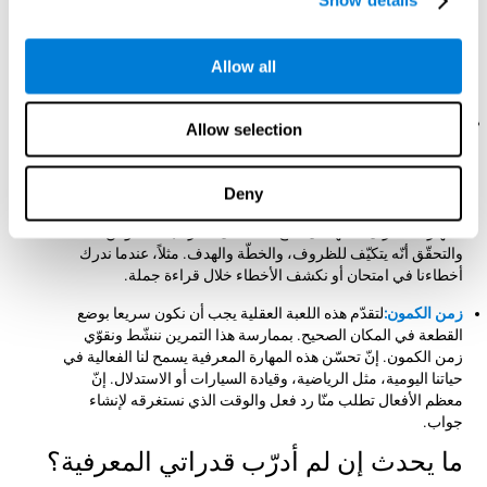
Show details
بطريقة صحيحة. بممارسة هذه اللعبة ننشّط ونساعد في تقوية ذاكرة
العمل. إنّ تحسّن هذه المهارة المعرفية أساسيّ لإجراء مهام معرفية
صعبة، مثل فهم اللغة، والقراءة، والمهارات الحسابية، والتعلّم
Allow all
والاستدلال.
المراقبة:
في اللعبة العقلية "الفضاء الفائق" يجب أن نحقّق باستمرار
Allow selection
أنّ القطع في المكان المناسب وتتّجه إلى المكان الصحيح. إن جمعنا
القطع بخطأ ستحذفنا اللعبة. للتقدّم علينا أن ندرك أخطاءنا ونكيّف
سلوكنا للظروف المتغيرة. بممارسة هذا التمرين ننشّط ونقوّي
Deny
الاتّصالات العصبية المتعلّقة بقدرتنا على المراقبة. إنّ تحسّن هذه
المهارة المعرفية المهمّة يسمح لنا الفعالية لمراقبة السلوكن
والتحقّق أنّه يتكيّف للظروف، والخطّة والهدف. مثلاً، عندما ندرك
أخطاءنا في امتحان أو نكشف الأخطاء خلال قراءة جملة.
زمن الكمون:
لتقدّم هذه اللعبة العقلية يجب أن نكون سريعا بوضع
القطعة في المكان الصحيح. بممارسة هذا التمرين ننشّط ونقوّي
زمن الكمون. إنّ تحسّن هذه المهارة المعرفية يسمح لنا الفعالية في
حياتنا اليومية، مثل الرياضية، وقيادة السيارات أو الاستدلال. إنّ
معظم الأفعال تطلب منّا رد فعل والوقت الذي نستغرقه لإنشاء
جواب.
ما يحدث إن لم أدرّب قدراتي المعرفية؟