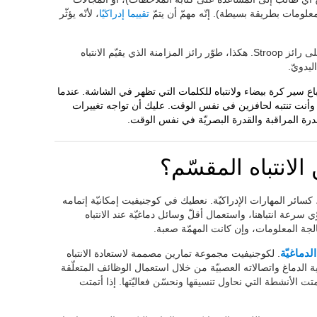
لومات بطريقة بسيطة). إنّه مهمّ أن يتمّ
تقييما إدراكيّا
، لأنّه يؤثّر
يرتكز فريق كوجنيفيت لقياس الانتباه المقسّم على رائز Stroop. هكذا، طوّر رائز المزامنة الذي يقيّم الانتباه
ليدويّ.
تباع سير كرة بيضاء ولانتباه للكلمات التي تظهر في الشاشة. عندما
 وأنت تنتبه لحافزين في نفس الوقت. عليك أن تواجه تغييرات
درة المراقبة والقدرة البصريّة في نفس الوقت.
لانتباه المقسّم؟
، كسائر المهارات الإدراكيّة. نعطيك في كوجنيفيت إمكانيّة إتمامه
سرعة انتباهنا، واستعمال أقلّ وسائل دماغيّة عند الانتباه
جة المعلومات، وإن كانت المهمّة صعبة.
الدماغيّة
. لكوجنيفيت مجموعة تمارين مصممة لاستعادة الانتباه
ية الدماغ واتصالاته العصبيّة من خلال استعمال الوظائف المتعلّقة
أتمتت الأنشطة التي نحاول تنسيقها ونحسّن فعاليّتها. إذا أتمتت