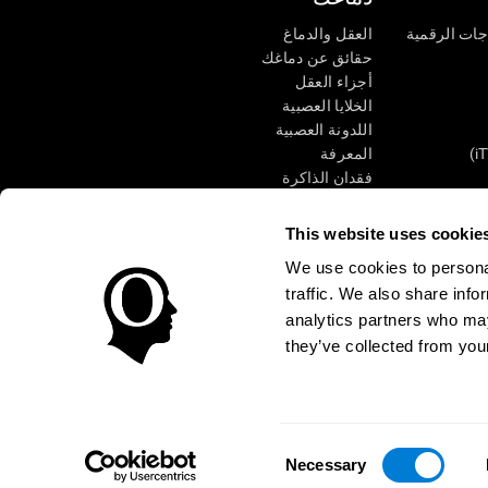
جات الرقمية
العقل والدماغ
حقائق عن دماغك
أجزاء العقل
الخلايا العصبية
اللدونة العصبية
المعرفة
فقدان الذاكرة
كبار
الإعاقة الذهنية
وظائف ذهنية
This website uses cookie
الأعمال التنفيذيّة
We use cookies to personal
الإدراك الحسى
traffic. We also share info
الانتباه
analytics partners who may
they’ve collected from your
الوصول
مركز الثقة
Consent
CogniFit Inc © 2026
Necessary
Selection