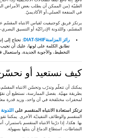
الطبيّة (من الممكن أن يطلب بعض الأمراض المع
في المنفعة العملي،أو الأكاديميّ.
المقسّم، واللدونة الإدراكيّة أو التنسيق البصري-ا
رائز المزامنةDIAT-SHIF
: تحتاج إلى إ
تطابق الكلمة على لونها، عليك أن تجيب
التخطيط، والأجوبة الجديدة، واستعمال ق
كيف نستعيد أو نحسّن ا
يمكنك أن تتعلّم وتدرّب وتحسّن الانتباه المقسّم
بطريقة مهنيّة. بفضل الممارسة، نستطيع أن نقوّي 
لمحفزات مختلفخة في آن واحد، وزيد قدرة معال
ترتكز استعادة الانتباه المنقسم على
اللدونة 
المنقسم والوظائف التنفيذيّة الأخرى. يمكننا تقو
بها. هكذا، إذا درّبنا الانتباه المنقسم باستمرار، 
النشاطات، استطاع الدماغ أن يتمّها بسهولة.