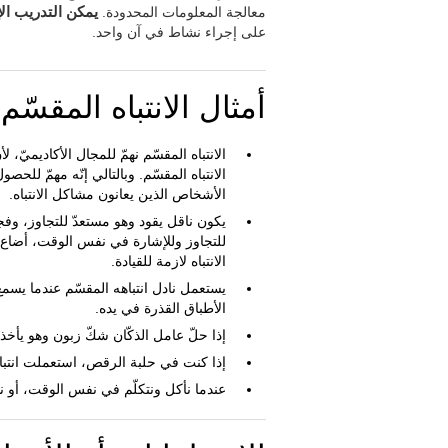
معالجة المعلومات المحدودة.
يمكن التدريب الإ
على إجراء نشاط في آن واحد.
أمثال الانتباه المقسّم
الانتباه المقسّم نهمّ للمجال الأكاديميّ،
الانتباه المقسّم. وبالتالي إنّه مهمّ للحصول
الأشخاص الذين يعانون مشاكل الانتباه.
يكون ناقل يقود وهو مستعدّ للتجاوز، وف
للتجاوز وللإشارة في نفس الوقت، أضاع م
الانتباه لازمة للقيادة.
يستعمل نادل انتباهه المقسّم عندما يسمع
الأطباق القذرة في يده.
إذا حلّ عامل الذكّان شكّ زبون وهو يأخذ
إذا كنت في حلبة الرقص، استعملت انتباه
عندما نأكل ونتكلّم في نفس الوقت، أو نشا