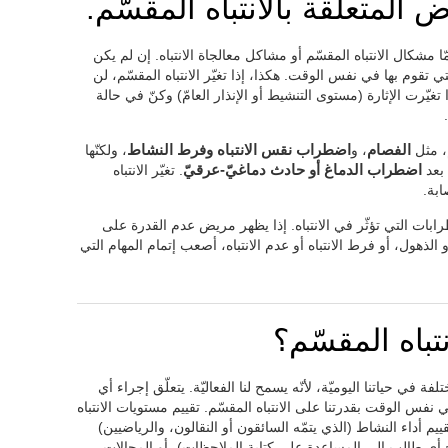
المتعلّقة بالانتباه المقسّم.
ّا مشكال الانتباه المقسّم أو مشاكل معالجاة الانتباه. إن لم يكن
التي تقوم بها في نفس الوقت. هكذا، إذا تغيّر الانتباه المقسّم، لن
 تغيّرت الإثارة (مستوى التنشيط أو الإنذار العامّ) وكنّ في حالة
م، مثل
الفصام
، و
اضطراب نقس الانتباه وفرط النشاط
، ولكنّها
ه بعد
اضطراب الدماغ أو حادث دماغيّ-عرقيّ
. تغيّر الانتباه
بة.
اضطرابات التي تؤثّر في الانتباه. إذا يظهر مريض عدم القدرة على
 الذهول، أو فرط الانتباه أو عدم الانتباه، أصعب إتمام المهام التي
تباه المقسّم؟
ة في حياتنا اليوميّة، لأنّه يسمح لنا الفعاليّة. يتعلّق إجراء أي
فس الوقت بقدرتنا على الانتباه المقسّم. تقييم مستويات الانتباه
ييم أداء النشاط (الذي يتمّه السائقون أو النقالون، والرياضيين)
حتاج أي طالب إلى المساعدة على كتابة الملاحظات)، أو المجالات