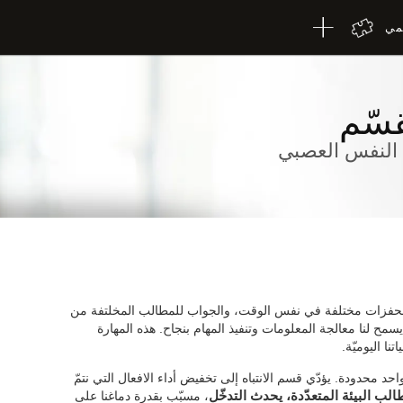
لمي
قسّم
م النفس العصبي
باه لمحفزات مختلفة في نفس الوقت، والجواب للمطالب المخلتفة من
ذي يسمح لنا معالجة المعلومات وتنفيذ المهام بنجاح. هذه المهارة
تنا اليوميّة.
احد محدودة. يؤدّي قسم الانتباه إلى تخفيض أداء الافعال التي نتمّ
ب البيئة المتعدّدة، يحدث التدخّل
، مسبّب بقدرة دماغنا على