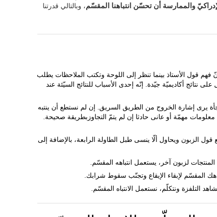
دراكيّ والممارسة أن تحسّن انتباهنا المقسّم
، وبالتالي قدرتنا
 لأنّ فهم قول الأستاذ بينما تنظر إلى اللوحة وتكتب الملاحظات يطلب
 على نتائج أكاديميّة جيّدة. إنّه إحدى الأسباب للنتائج السيّئة عند
جأة يرى إشارة الخروج من الطريق السريق. إن لم نستطع أن ينتبه
علومات مهمّة أو عانى حادثا إن لم يتمّ التجاوزبطريقة صحيحة.
 قول الزبون ويحاول ألّا ينسى طبل الطاولة الرابعة، بالإضافة إلى
 المنتجات لزبون آخر، يستعمل انتباهه المقسّم.
ك المقسّم لإبقاء الإيقاع وتجنّب سقوط شرابك.
هد التلفزة ونتكلّم، نستعمل الانتباه المقسّم.