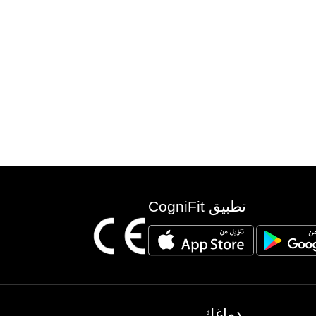
تطبيق CogniFit
دماغك