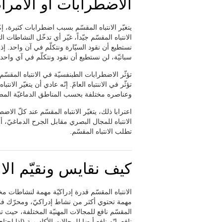
الاضطرابات أو الأمراض 
يتغيّر الانتباه المقسّم بسبب اضطرابات كثيرة، إم
الانتباه المقسّم جيّداً، غيّر أي تدخّل النشاطات 
نستطيع أن نقود السيّارة ونتكلّم في آن واحد. إذا
سباتيّة، لن نستطيع أن نقود ونتكلّم في آي واحد.
تؤثّر الاضطرابات الطبنفسيّة في الانتباه المقسّ
تؤثّر في الاننتباه العامّ. إنّه عادي أن يتغيّر الانتبا
وعناصره مختلفة بحسب المناطق الدماغيّة المصا
اعترابا ذلك، يتغيّر الانتباه المقسّم عند كلّ ال
الانتباه للمجال البصري مقابل الجرح الدماغيّ، أو
تطلب الانتباه المقسّم.
كيف نقايس ونقيّم الان
الانتباه المقسّم قدرة إدراكيّة مهمة لنشاطات مختلف
مهمة تحتوي أكثر من نشاط إدراكيّ، ومحرّك في ن
المقسّم نافع للمجالات المهنيّة المختلفة، حيث تق
نافع. إنّه نافع أيضا للمجالات الأكاديمية (إذا ا