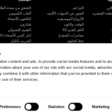
اين
التزاحم
التحقق من صحة العلا
اطعة الصغيرة
العثور عن الحيوات الأليف
ألعاب الكمبيوتر
الأزواج الموسيقية
البالغون الأصحاء
الوقت واللون
طيارون
اللغز الفني 3D
التقييم الشمولي
مغامرات الضفدع
كبار السن الأصحاء (iTV)
خط الحلوى
التدريب للكبار
لغز
الحالة المعرفية عند ال
الأرقام
المراجعة المستمرة
s
طعة البصرية
لون النحلة
تصنيف SG4D
ise content and ads, to provide social media features and to an
اللعبة العقلية: تفجير البالونات
rmation about your use of our site with our social media, advertis
ات
ألعاب الذكاء
 combine it with other information that you’ve provided to them o
ألعاب اون لاين من آجل الذاكرة
قي
ألعاب عقلية
 use of their services.
 CogniFit
Media Kit
كن حليفا
كن بائعًا
إتصل بنا
مساعدة
بيان إمكانية 
Preferences
Statistics
Marketing