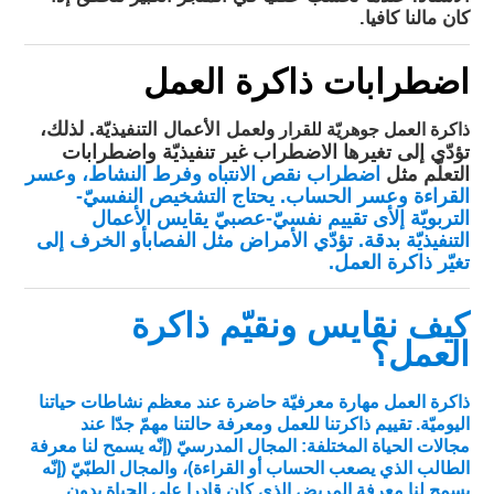
كان مالنا كافيا.
اضطرابات ذاكرة العمل
. لذلك،
ذاكرة العمل جوهريّة للقرار
ولعمل الأعمال التنفيذيّة
تؤدّي إلى تغيرها الاضطراب غير تنفيذيّة واضطرابات
التعلّم مثل
اضطراب نقص الانتباه وفرط النشاط
، و
عسر
القراءة
و
عسر الحساب
. يحتاج التشخيص النفسيّ-
التربويّة إلأى
تقييم نفسيّ-عصبيّ
يقايس الأعمال
التنفيذيّة بدقة. تؤدّي الأمراض مثل الفصاب
أو الخرف
إلى
تغيّر ذاكرة العمل.
كيف نقايس ونقيّم ذاكرة
العمل؟
ذاكرة العمل مهارة معرفيّة حاضرة عند معظم نشاطات حياتنا
اليوميّة. تقييم ذاكرتنا للعمل ومعرفة حالتنا مهمّ جدّا عند
مجالات الحياة المختلفة: المجال المدرسيّ (إنّه يسمح لنا معرفة
الطالب الذي يصعب الحساب أو القراءة)، والمجال الطبّيّ (إنّه
يسمح لنا معرفة المريض الذي كان قادرا على الحياة بدون