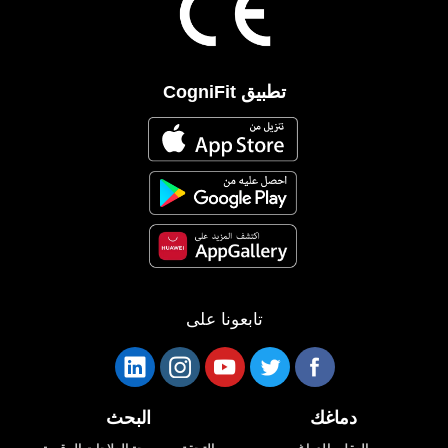
تطبيق CogniFit
تابعونا على
دماغك
البحث