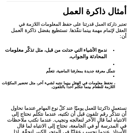
أمثال ذاكرة العمل
قدرتنا على حفظ المعلومات اللازمة في
تعتبر ذاركة العمل
العقل لإتمام مهمة بينما ننفّذها.
نستطيع بفضل ذاكرة العمل
أن:
ندمج الأشياء التي حدثت من قبل، مثل
تذكّر معلومات
المحادثة والجواب،
نتعلّم
نتمثّل معرفة جديدة بمعارفنا الماضية،
، نحفظ معلومات في العقل بينما ننتبه لشيء آخر، مثل تحضير المكوّنات
اللازمة للطعام بينما نتكلّم أحداً بالتلفون.
نستعمل ذاكرتنا للعمل يوميّا عند كلّ نوع المهام.
عندما نحاول
أن نتذكّر رقم تلفون قبل أن تكتبه، عندما نتكلّم نحتاج إلى
الانتباه لما قال الآخر لنعالجه ونجيب. عندما نكتب ملاحظات
في المدرسة أو في الجامعة، نحتاج إلى الانتباه لما قال
الأستاذ. عندما نحسب عقليّا في المتجر الكبير لنحقّق إذا