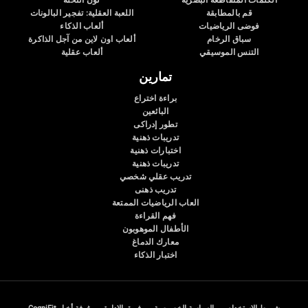
الكلمات المتقاطعة البصرية
لون النحلة
قم بالمطابقة
اللعبة العقلية: تفجير البالونات
فوضى الرياضيات
ألعاب الذكاء
سباق الرخام
ألعاب اون لاين من آجل الذاكرة
التنس الموسيقي
ألعاب عقلية
تمارين
براءة اختراع
البائعين
تطور إدراكى
تدريبات ذهنية
اختبارات ذهنية
تدريبات ذهنية
تدريب عقلي شخصي
تدريب ذهنى
العاب الرياضيات الممتعة
فهم القراءة
الأطفال الموهوبون
معارك الدماغ
اختبار الذكاء