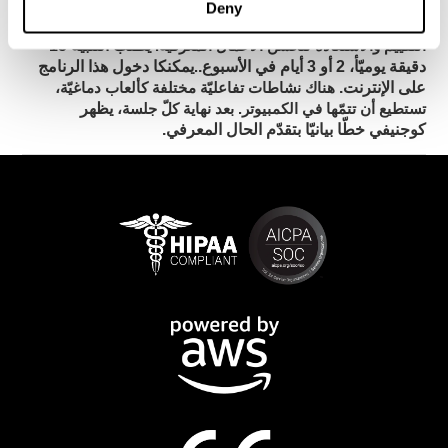
Deny
لكوجنيفيت
يطلب تحسّن ذاكرة العمل تدريباً مستمرّاً.
أدوات
يطلب التنبيه 15
التقييم والاستعادة لتحسّن الأعمال المعرفيّة.
دقيقة يوميّأ، 2 أو 3 أيام في الأسبوع.
يمكنكا دخول هذا الرنامج
.
على الإنترنت.
هناك نشاطات تفاعليّة مختلفة كألعاب دماغيّة،
يظهر
تستطيع أن تتمّها في الكمبيوتر. بعد نهاية كلّ جلسة،
كوجنيفي خطّا بيانيّا بتقدّم الحال المعرفي.