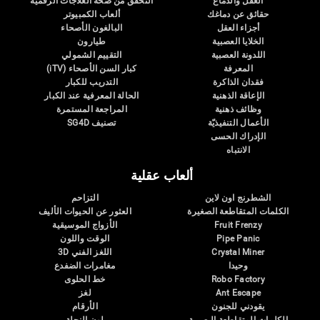
العقل والدماغ
التحقق من صحة العلاجات الرقمية
حقائق عن دماغك
ألعاب الكمبيوتر
أجزاء العقل
البالغون الأصحاء
الخلايا العصبية
طيارون
اللدونة العصبية
التقييم الشمولي
المعرفة
كبار السن الأصحاء (iTV)
فقدان الذاكرة
التدريب للكبار
الإعاقة الذهنية
الحالة المعرفية عند الكبار
وظائف ذهنية
المراجعة المستمرة
الأعمال التنفيذيّة
تصنيف SG4D
الإدراك الحسى
الانتباه
ألعاب عقلية
الشطرنج اون لاين
التزاحم
الكلمات المتقاطعة الصغيرة
العثور عن الحيوات الأليف
Fruit Frenzy
الأزواج الموسيقية
Pipe Panic
الوقت واللون
Crystal Miner
اللغز الفني 3D
وحيدا
مغامرات الضفدع
Robo Factory
خط الحلوى
Ant Escape
لغز
يقودني للجنون
الأرقام