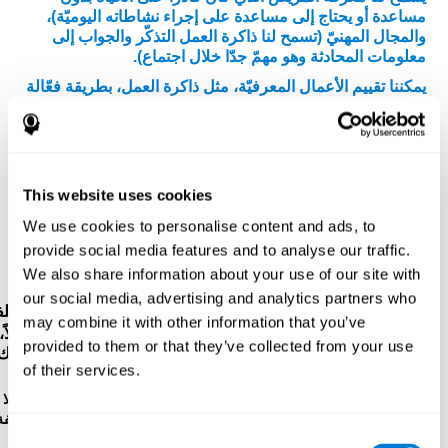
مساعدة أو يحتاج إلى مساعدة على إجراء نشاطاته اليوميّة)،
والمجال المهنيّ (تسمح لنا ذاكرة العمل التذكّر والجواب إلى
معلومات المحادثة وهو مهمّ جدّا خلال اجتماع).
يمكننا تقييم الأعمال المعرفيّة، مثل ذاكرة العمل، بطريقة فعّالة
من خلال
التقييم النفسيّ-العصبي الكامل.
برتكز روائز
كوجنيفيت على روائز الأرقام المباشرة وغير مباشرة لWMS
(Wechsler Memory Scale)، وCPT (Continuous
Performance Test)، و TOMM (Test of Memory
Malingering)، وVisual Organisation Task (VOT)، وTest
This website uses cookies
of Variables of Attention (TOVA). بالإضافة إلى ذاكرة
العمل، تقايس هذه الروائز أيضا الذاكرة الصوتية قصيرة المدى،
We use cookies to personalise content and ads, to
والذاكرة قصيرة المدى، وزمن الكمون، وسرعة المعالجة،
provide social media features and to analyse our traffic.
والاعتراف، والفحص البصري والإدراك المكاني.
We also share information about your use of our site with
our social media, advertising and analytics partners who
رائز التسلسل WOM-ASM
: تظهر كرات فيها أرقام مختلف
may combine it with other information that you’ve
في الشاشة. عليك أن تحفظ الأرقام لتكرّرها من بعد. أوّلاً،
provided to them or that they’ve collected from your use
هناك رقم واحد، ولكن كانت الأرقام أكثر حتّى تخطأ. عليك
of their services.
أن تكرّر الأرقام.
رائز الاعتراف WOM-REST
: هناك ثلاثة أشياء في الشاشة. أوّلا
إحفظ ترتيب الأشياء بسرعة. بعد ذلك، تظهر أربع مجموعة مؤلّفة
Consent
من ثلاثة أشياء، عليك أن تكشف التسلسل الابتدائي.