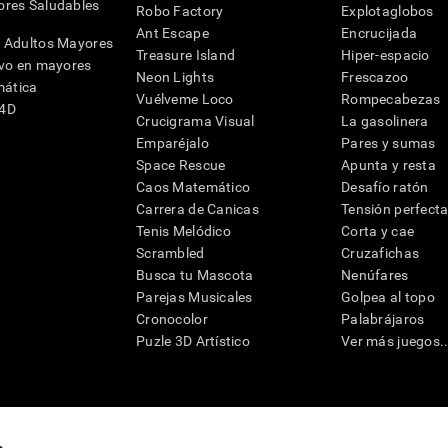
res Saludables
Robo Factory
Explotaglobos
Ant Escape
Encrucijada
 Adultos Mayores
Treasure Island
Hiper-espacio
ivo en mayores
Neon Lights
Frescazoo
mática
Vuélveme Loco
Rompecabezas
G4D
Crucigrama Visual
La gasolinera
Emparéjalo
Pares y sumas
Space Rescue
Apunta y resta
Caos Matemático
Desafío ratón
Carrera de Canicas
Tensión perfect
Tenis Melódico
Corta y cae
Scrambled
Cruzafichas
Busca tu Mascota
Nenúfares
Parejas Musicales
Golpea al topo
Cronocolor
Palabrájaros
Puzle 3D Artístico
Ver más juegos..