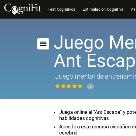
Test Cognitivos
Estimulación Cognitiva
Val
Juego Men
Ant Esca
Juego mental de entrenamie
5
Juega online al “Ant Escape” y pot
habilidades cognitivas
Accede a este recurso científico 
cerebral