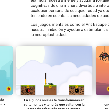
estimular nuestra mente y ayudar a fortal
cognitivas de una manera divertida e inter
cualquier persona de cualquier edad ya que
teniendo en cuenta las necesidades de cad
Los juegos mentales como el Ant Escape d
nuestra inhibición y ayudan a estimular la
la neuroplasticidad.
 de
En algunos niveles te transformarás en
miga
saltamontes y tendrás que saltar con la
en
.
potencia adecuada para no caerte.
te