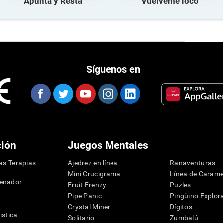
Apunta y Resta
Vuélveme loco
Síguenos en
ción
Juegos Mentales
las Terapias
Ajedrez en línea
Ranaventuras
Mini Crucigrama
Línea de Carame
denador
Fruit Frenzy
Puzles
Pipe Panic
Pingüino Explor
Crystal Miner
Dígitos
istica
Solitario
Zumbalú