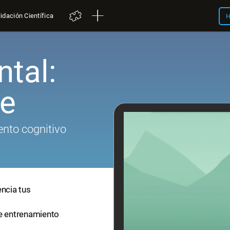
idación Científica
H
tal:
pe
nto cognitivo
encia tus
de entrenamiento