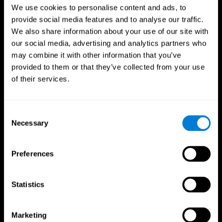
Beneficios para
We use cookies to personalise content and ads, to
provide social media features and to analyse our traffic.
profesionales del deporte
We also share information about your use of our site with
our social media, advertising and analytics partners who
Toma de decisiones más rápida
may combine it with other information that you’ve
provided to them or that they’ve collected from your use
Investigadores de Frontiers in Psychology encontraron
que el entrenamiento cognitivo puede mejorar
of their services.
significativamente las habilidades de toma de decisiones
de los atletas, dándoles ventaja durante momentos
críticos del juego.
Consent
Necessary
Selection
Concentración mejorada
Un estudio en el Journal of Sport and Exercise
Preferences
Psychology informó de un enfoque mejorado y la
reducción de errores en atletas después de
entrenamiento cognitivo.
Statistics
Coordinación mano-ojo mejorada
Mejora tus tiempos de reacción y precisión. Esto no solo
Marketing