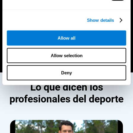
eleva tu rendimiento, sino que también puede reducir el
riesgo de lesiones durante el juego.
Mejor estrategia y planificación
Show details
Visualiza jugadas complejas con claridad, anticipa los
movimientos de los oponentes y elabora estrategias con
Allow all
precisión.
Allow selection
Comienza ahora
Deny
Lo que dicen los
profesionales del deporte