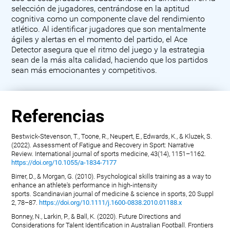
selección de jugadores, centrándose en la aptitud
cognitiva como un componente clave del rendimiento
atlético. Al identificar jugadores que son mentalmente
ágiles y alertas en el momento del partido, el Ace
Detector asegura que el ritmo del juego y la estrategia
sean de la más alta calidad, haciendo que los partidos
sean más emocionantes y competitivos.
Referencias
Bestwick-Stevenson, T., Toone, R., Neupert, E., Edwards, K., & Kluzek, S.
(2022). Assessment of Fatigue and Recovery in Sport: Narrative
Review. International journal of sports medicine, 43(14), 1151–1162.
https://doi.org/10.1055/a-1834-7177
Birrer, D., & Morgan, G. (2010). Psychological skills training as a way to
enhance an athlete's performance in high-intensity
sports. Scandinavian journal of medicine & science in sports, 20 Suppl
2, 78–87.
https://doi.org/10.1111/j.1600-0838.2010.01188.x
Bonney, N., Larkin, P., & Ball, K. (2020). Future Directions and
Considerations for Talent Identification in Australian Football. Frontiers