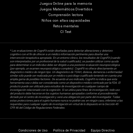
Juegos Online para la memoria
Juegos Matemáticos Divertidos
Comprensión lectora
Niños con altas capacidades
Retos mentales
CI Test
* Las evaluaciones de CogniFit están diseñadas para detectar alteraciones y deterioro
cognitivo con el fin de ofrecer a un médico información pertinente para diseñar una
intervención terapéutica apropiada. En un entorno clínico, los resultados de CogniFit (cuando
son interpretados por un profesional de la salud cualificado), se pueden utilizar como ayuda
para determinar si un individuo debe ser dirigido a una posterior evaluación neuropsicológica
(por ejemplo, un examen neuropsicológico completo). CogniFit no ofrece directamente un
diagnóstico médico de ningún tipo. Un diagnóstico de TDAH, dislexia, demencia o enfermedad
similar sólo puede ser realizada por un médico o psicólogo cualificado teniendo en cuenta una
amplia gama de posibles factores. De acuerdo al uso indicado, CogniFit no indica que esta
herramienta sea o deba ser considerada como un dispositivo médico certicado por la FDA. El
producto puede ser utilizado para estudios de investigación en cualquier campo de
investigación relacionado con la cognición. Si se utiliza para fines de investigación, todo uso
del producto debe hacerse en los sujetos humanos apropiados conforme al procedimiento
dictado por el centro de investigación y será una obligación por parte del investigador. Todas
estas protecciones para el sujeto humano nunca no podrán ser, en ningún caso, inferiores a las
requeridas para cualquier sujeto de investigación en virtud de lo dispuesto en la Sección 45
CFR 46 del Código de Regulaciones Federales.
Condiciones de Uso
Política de Privacidad
Equipo Directivo