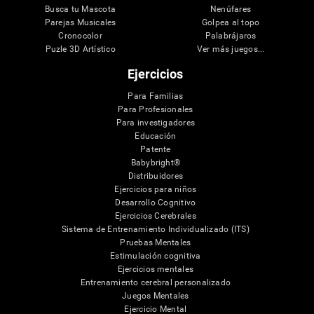
Busca tu Mascota
Nenúfares
Parejas Musicales
Golpea al topo
Cronocolor
Palabrájaros
Puzle 3D Artístico
Ver más juegos...
Ejercicios
Para Familias
Para Profesionales
Para investigadores
Educación
Patente
Babybright®
Distribuidores
Ejercicios para niños
Desarrollo Cognitivo
Ejercicios Cerebrales
Sistema de Entrenamiento Individualizado (ITS)
Pruebas Mentales
Estimulación cognitiva
Ejercicios mentales
Entrenamiento cerebral personalizado
Juegos Mentales
Ejercicio Mental