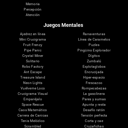
Memoria
Percepción
Atención
Juegos Mentales
Ajedrez en línea
Ranaventuras
Mini Crucigrama
Línea de Caramelos
Fruit Frenzy
Puzles
Pipe Panic
Pingüino Explorador
Crystal Miner
Dígitos
Solitario
Zumbalú
Robo Factory
Explotaglobos
Ant Escape
Encrucijada
Treasure Island
Hiper-espacio
Neon Lights
Frescazoo
Vuélveme Loco
Rompecabezas
Crucigrama Visual
La gasolinera
Emparéjalo
Pares y sumas
Space Rescue
Apunta y resta
Caos Matemático
Desafío ratón
Carrera de Canicas
Tensión perfecta
Tenis Melódico
Corta y cae
Scrambled
Cruzafichas