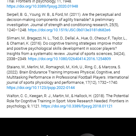
Trial. Frontiers in psychology, 11, 1948.
https://doi.org/10.3389/fpsyg.2020.01948
Serpell, B. G., Young, W. B., & Ford, M. (2011). Are the perceptual and
decision-making components of agility trainable? A preliminary
investigation. Journal of strength and conditioning research, 25(5),
1240–1248.
https://doi.org/10.1519/JSC.0b013e3181d682e6
Slimani, M., Bragazzi, N. L., Tod, D., Dellal, A., Hue, O., Cheour, F., Taylor, L.,
& Chamari, K. (2016). Do cognitive training strategies improve motor
and positive psychological skills development in soccer players?
Insights from a systematic review. Journal of sports sciences, 34(24),
2338–2349.
https://doi.org/10.1080/02640414.2016.1254809
Staiano, W., Merlini, M., Romagnoli, M., Kirk, U., Ring, C., & Marcora, S.
(2022). Brain Endurance Training Improves Physical, Cognitive, and
Multitasking Performance in Professional Football Players. International
journal of sports physiology and performance, 17(12), 1732–1740.
https://doi.org/10.1123/ijspp.2022-0144
Walton, C. C., Keegan, R. J., Martin, M., & Hallock, H. (2018). The Potential
Role for Cognitive Training in Sport: More Research Needed. Frontiers in
psychology, 9, 1121.
https://doi.org/10.3389/fpsyg.2018.01121