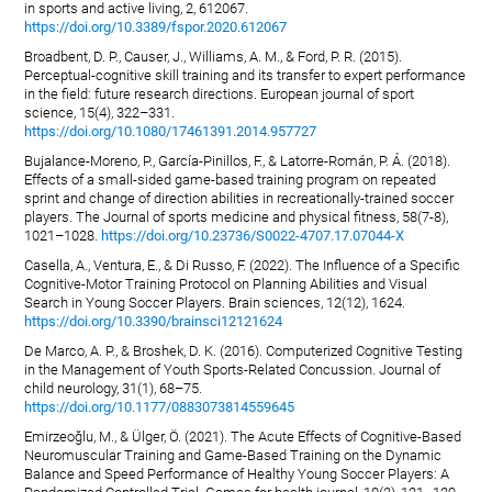
in sports and active living, 2, 612067.
https://doi.org/10.3389/fspor.2020.612067
Broadbent, D. P., Causer, J., Williams, A. M., & Ford, P. R. (2015).
Perceptual-cognitive skill training and its transfer to expert performance
in the field: future research directions. European journal of sport
science, 15(4), 322–331.
https://doi.org/10.1080/17461391.2014.957727
Bujalance-Moreno, P., García-Pinillos, F., & Latorre-Román, P. Á. (2018).
Effects of a small-sided game-based training program on repeated
sprint and change of direction abilities in recreationally-trained soccer
players. The Journal of sports medicine and physical fitness, 58(7-8),
1021–1028.
https://doi.org/10.23736/S0022-4707.17.07044-X
Casella, A., Ventura, E., & Di Russo, F. (2022). The Influence of a Specific
Cognitive-Motor Training Protocol on Planning Abilities and Visual
Search in Young Soccer Players. Brain sciences, 12(12), 1624.
https://doi.org/10.3390/brainsci12121624
De Marco, A. P., & Broshek, D. K. (2016). Computerized Cognitive Testing
in the Management of Youth Sports-Related Concussion. Journal of
child neurology, 31(1), 68–75.
https://doi.org/10.1177/0883073814559645
Emirzeoğlu, M., & Ülger, Ö. (2021). The Acute Effects of Cognitive-Based
Neuromuscular Training and Game-Based Training on the Dynamic
Balance and Speed Performance of Healthy Young Soccer Players: A