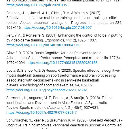
Randomized Controlled Trial. Games for health journal, 10(2), 121–129.
https://doi.org/10.1089/g4h.2020.0051
Farahani, J. J., Javadi, A. H., O'Neill, B. V., & Walsh, V. (2017).
Effectiveness of above real-time training on decision-making in elite
football: A dose-response investigation. Progress in brain research, 234,
101–116.
https://doi.org/10.1016/bs.pbr.2017.08.007
Fery, Y. A., & Ponserre, S. (2001). Enhancing the control of force in putting
by video game training. Ergonomics, 44(12), 1025–1037.
https://doi.org/10.1080/00140130110084773
Glavaš D. (2020). Basic Cognitive Abilities Relevant to Male
Adolescents' Soccer Performance. Perceptual and motor skills, 127(6),
1079–1094.
https://doi.org/10.1177/0031512520930158
Lucia, S., Bianco, V., & Di Russo, F. (2023). Specific effect of a cognitive-
motor dual-task training on sport performance and brain processing
associated with decision-making in semi-elite basketball
players. Psychology of sport and exercise, 64, 102302.
https://doi.org/10.1016/j.psychsport.2022.102302
Sarmento, H., Anguera, M. T., Pereira, A., & Araújo, D. (2018). Talent
Identification and Development in Male Football: A Systematic
Review. Sports medicine (Auckland, N.Z.), 48(4), 907–931.
https://doi.org/10.1007/s40279-017-0851-7
Schumacher, N., Reer, R., & Braumann, K. M. (2020). On-Field Perceptual-
Cognitive Training Improves Peripheral Reaction in Soccer: A Controlled