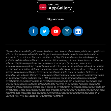
Síguenos en
* Las evaluaciones de CogniFit están diseñadas para detectar alteraciones y deterioro cognitivo con
el fin de ofrecer a un médico información pertinente para diseñar una intervención terapéutica
apropiada. En un entorno clínico, los resultados de CogniFit (cuando son interpretados por un
profesional de la salud cualificado), se pueden utilizar como ayuda para determinar si un individuo
debe ser dirigido a una posterior evaluación neuropsicológica (por ejemplo, un examen
neuropsicológico completo). CogniFit no ofrece directamente un diagnóstico médico de ningún tipo.
Un diagnóstico de TDAH, dislexia, demencia o enfermedad similar sólo puede ser realizada por un
médico o psicólogo cualificado teniendo en cuenta una amplia gama de posibles factores. De
acuerdo al uso indicado, CogniFit no indica que esta herramienta sea o deba ser considerada como
un dispositivo médico certicado por la FDA. El producto puede ser utilizado para estudios de
investigación en cualquier campo de investigación relacionado con la cognición. Si se utiliza para
fines de investigación, todo uso del producto debe hacerse en los sujetos humanos apropiados
conforme al procedimiento dictado por el centro de investigación y será una obligación por parte del
investigador. Todas estas protecciones para el sujeto humano nunca no podrán ser, en ningún caso,
inferiores a las requeridas para cualquier sujeto de investigación en virtud de lo dispuesto en la
Sección 45 CFR 46 del Código de Regulaciones Federales.