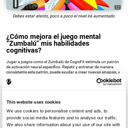
Debes estar atento, poco a poco el nivel irá aumentado.
¿Cómo mejora el juego mental
“Zumbalú” mis habilidades
cognitivas?
Jugar a juegos como el Zumbalú de CogniFit estimula un patrón
de activación neural específico. Repetir y entrenar de manera
consistente este patrón, puede ayudar a crear nuevas sinapsis, y
a que los circuitos neuronales se reorganicen y recuperen
funciones cognitivas debilitadas o dañadas.
El juego del Zumbalú ayuda a ejercitar la atención. Estimular de
manera consistente la atención, puede ayudar a crear nuevas
sinapsis, y a que los circuitos neuronales se reorganicen y
This website uses cookies
mejoren las funciones cognitivas.
We use cookies to personalise content and ads, to
1ª SEMANA
2ª SEMANA
3ª SEMANA
provide social media features and to analyse our traffic.
We also share information about your use of our site with