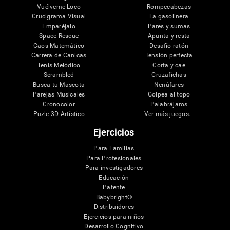
Vuélveme Loco
Rompecabezas
Crucigrama Visual
La gasolinera
Emparéjalo
Pares y sumas
Space Rescue
Apunta y resta
Caos Matemático
Desafío ratón
Carrera de Canicas
Tensión perfecta
Tenis Melódico
Corta y cae
Scrambled
Cruzafichas
Busca tu Mascota
Nenúfares
Parejas Musicales
Golpea al topo
Cronocolor
Palabrájaros
Puzle 3D Artístico
Ver más juegos...
Ejercicios
Para Familias
Para Profesionales
Para investigadores
Educación
Patente
Babybright®
Distribuidores
Ejercicios para niños
Desarrollo Cognitivo