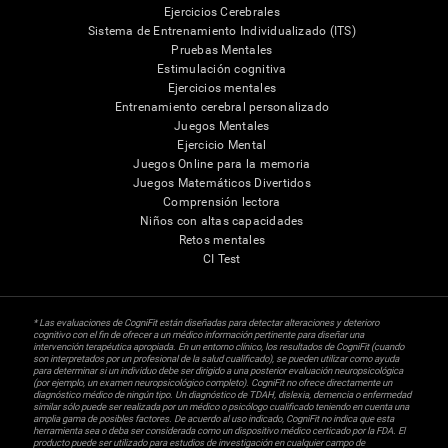
Ejercicios Cerebrales
Sistema de Entrenamiento Individualizado (ITS)
Pruebas Mentales
Estimulación cognitiva
Ejercicios mentales
Entrenamiento cerebral personalizado
Juegos Mentales
Ejercicio Mental
Juegos Online para la memoria
Juegos Matemáticos Divertidos
Comprensión lectora
Niños con altas capacidades
Retos mentales
CI Test
* Las evaluaciones de CogniFit están diseñadas para detectar alteraciones y deterioro
cognitivo con el fin de ofrecer a un médico información pertinente para diseñar una
intervención terapéutica apropiada. En un entorno clínico, los resultados de CogniFit (cuando
son interpretados por un profesional de la salud cualificado), se pueden utilizar como ayuda
para determinar si un individuo debe ser dirigido a una posterior evaluación neuropsicológica
(por ejemplo, un examen neuropsicológico completo). CogniFit no ofrece directamente un
diagnóstico médico de ningún tipo. Un diagnóstico de TDAH, dislexia, demencia o enfermedad
similar sólo puede ser realizada por un médico o psicólogo cualificado teniendo en cuenta una
amplia gama de posibles factores. De acuerdo al uso indicado, CogniFit no indica que esta
herramienta sea o deba ser considerada como un dispositivo médico certicado por la FDA. El
producto puede ser utilizado para estudios de investigación en cualquier campo de