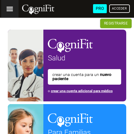
PRO
ACCEDER
REGISTRARSE
Salud
crear una cuenta para un
nuevo
paciente
o
crear una cuenta adicional para médico
Para Familias