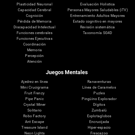
Plasticidad Neuronal
Evaluación Holistica
Capacidad Cerebral
Personas Mayores Saludables (iTV)
Cognición
Entrenamiento Adultos Mayores
Pérdida de Memoria
Estado cognitivo en mayores
Discapacidad Intelectual
Revisión sistemática
Funciones cerebrales
Taxonomía SG4D
Funciones Ejecutivas
Coordinación
Memoria
Percepción
Atención
Juegos Mentales
Ajedrez en línea
Ranaventuras
Mini Crucigrama
Línea de Caramelos
Fruit Frenzy
Puzles
Pipe Panic
Pingüino Explorador
Crystal Miner
Dígitos
Solitario
Zumbalú
Robo Factory
Explotaglobos
Ant Escape
Encrucijada
Treasure Island
Hiper-espacio
Neon Lights
Frescazoo