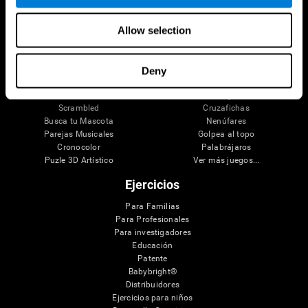
Neon Lights
Frescazoo
Vuélveme Loco
Rompecabezas
Allow selection
Crucigrama Visual
La gasolinera
Emparéjalo
Pares y sumas
Space Rescue
Apunta y resta
Caos Matemático
Desafío ratón
Deny
Carrera de Canicas
Tensión perfecta
Tenis Melódico
Corta y cae
Scrambled
Cruzafichas
Busca tu Mascota
Nenúfares
Parejas Musicales
Golpea al topo
Cronocolor
Palabrájaros
Puzle 3D Artístico
Ver más juegos...
Ejercicios
Para Familias
Para Profesionales
Para investigadores
Educación
Patente
Babybright®
Distribuidores
Ejercicios para niños