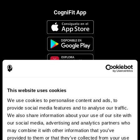
CogniFit App
Síguenos en
This website uses cookies
We use cookies to personalise content and ads, to
provide social media features and to analyse our traffic.
Tu Cerebro
Investigación
We also share information about your use of our site with
our social media, advertising and analytics partners who
El Cerebro Humano
Validación de las Terapias Digitales
may combine it with other information that you’ve
Mente y Cerebro
Juegos de Ordenador
Partes del cerebro
Adultos Sanos
provided to them or that they’ve collected from your use