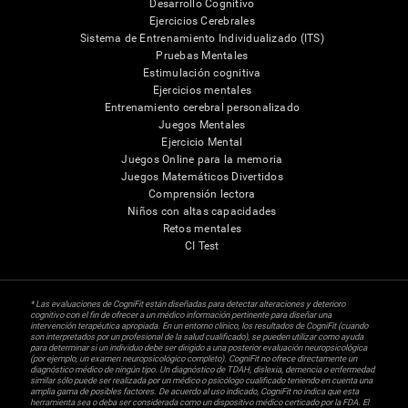
Desarrollo Cognitivo
Ejercicios Cerebrales
Sistema de Entrenamiento Individualizado (ITS)
Pruebas Mentales
Estimulación cognitiva
Ejercicios mentales
Entrenamiento cerebral personalizado
Juegos Mentales
Ejercicio Mental
Juegos Online para la memoria
Juegos Matemáticos Divertidos
Comprensión lectora
Niños con altas capacidades
Retos mentales
CI Test
* Las evaluaciones de CogniFit están diseñadas para detectar alteraciones y deterioro
cognitivo con el fin de ofrecer a un médico información pertinente para diseñar una
intervención terapéutica apropiada. En un entorno clínico, los resultados de CogniFit (cuando
son interpretados por un profesional de la salud cualificado), se pueden utilizar como ayuda
para determinar si un individuo debe ser dirigido a una posterior evaluación neuropsicológica
(por ejemplo, un examen neuropsicológico completo). CogniFit no ofrece directamente un
diagnóstico médico de ningún tipo. Un diagnóstico de TDAH, dislexia, demencia o enfermedad
similar sólo puede ser realizada por un médico o psicólogo cualificado teniendo en cuenta una
amplia gama de posibles factores. De acuerdo al uso indicado, CogniFit no indica que esta
herramienta sea o deba ser considerada como un dispositivo médico certicado por la FDA. El