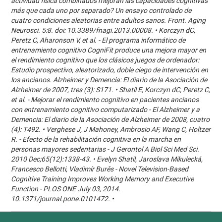
actividad física combinados mejoran las capacidades cognitivas
más que cada uno por separado? Un ensayo controlado de
cuatro condiciones aleatorias entre adultos sanos. Front. Aging
Neurosci. 5:8. doi: 10.3389/fnagi.2013.00008. • Korczyn dC,
Peretz C, Aharonson V, et al. - El programa informático de
entrenamiento cognitivo CogniFit produce una mejora mayor en
el rendimiento cognitivo que los clásicos juegos de ordenador:
Estudio prospectivo, aleatorizado, doble ciego de intervención en
los ancianos. Alzheimer y Demencia: El diario de la Asociación de
Alzheimer de 2007, tres (3): S171. • Shatil E, Korczyn dC, Peretz C,
et al. - Mejorar el rendimiento cognitivo en pacientes ancianos
con entrenamiento cognitivo computarizado - El Alzheimer y a
Demencia: El diario de la Asociación de Alzheimer de 2008, cuatro
(4): T492. • Verghese J, J Mahoney, Ambrosio AF, Wang C, Holtzer
R. - Efecto de la rehabilitación cognitiva en la marcha en
personas mayores sedentarias - J Gerontol A Biol Sci Med Sci.
2010 Dec;65(12):1338-43. • Evelyn Shatil, Jaroslava Mikulecká,
Francesco Bellotti, Vladimír Burěs - Novel Television-Based
Cognitive Training Improves Working Memory and Executive
Function - PLOS ONE July 03, 2014.
10.1371/journal.pone.0101472. •