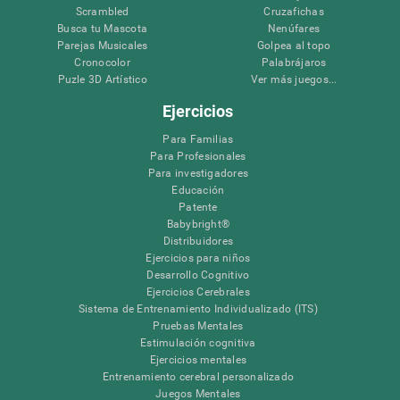
Scrambled
Cruzafichas
Busca tu Mascota
Nenúfares
Parejas Musicales
Golpea al topo
Cronocolor
Palabrájaros
Puzle 3D Artístico
Ver más juegos...
Ejercicios
Para Familias
Para Profesionales
Para investigadores
Educación
Patente
Babybright®
Distribuidores
Ejercicios para niños
Desarrollo Cognitivo
Ejercicios Cerebrales
Sistema de Entrenamiento Individualizado (ITS)
Pruebas Mentales
Estimulación cognitiva
Ejercicios mentales
Entrenamiento cerebral personalizado
Juegos Mentales