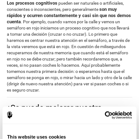
Los procesos cognitivos
pueden ser naturales o artificiales,
son muy
conscientes o inconscientes, pero generalmente
rápidos y ocurren constantemente y casi sin que nos demos
cuenta
. Por ejemplo, cuando vamos por la calle y vemos un
semáforo en rojo iniciamos un proceso cognitivo que nos llevará
a tomar una decisión (cruzar o no cruzar). Lo primero que
haremos es centrar nuestra atención en el semáforo, a través de
la vista veremos que está en rojo. En cuestión de milisegundos
recuperamos de nuestra memoria que cuando está el semáforo
en rojo no se debe cruzar; pero también recordaremos que, a
veces, si no pasan coches lo hacemos. Aquí probablemente
tomemos nuestra primera decisión: o esperamos hasta que el
semáforo se ponga en rojo, o mirar hacia un lado y otro de la calle
(dirigir de nuevo nuestra atención) para ver si pasan coches o si
es seguro cruzar.
¿Se puede mejorar nuestra
cognición?
¿Se puede mejorar nuestra cognición? ¿Cómo podemos hacerlo?
A continuación detallamos alguna herramienta y estrategia
This website uses cookies