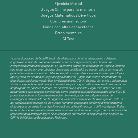
Ejercicio Mental
Juegos Online para la memoria
Juegos Matemáticos Divertidos
Comprensión lectora
Niños con altas capacidades
Retos mentales
CI Test
* Las evaluaciones de CogniFit están diseñadas para detectar alteraciones y deterioro
cognitivo con el fin de ofrecer a un médico información pertinente para diseñar una
intervención terapéutica apropiada. En un entorno clínico, los resultados de CogniFit (cuando
son interpretados por un profesional de la salud cualificado), se pueden utilizar como ayuda
para determinar si un individuo debe ser dirigido a una posterior evaluación neuropsicológica
(por ejemplo, un examen neuropsicológico completo). CogniFit no ofrece directamente un
diagnóstico médico de ningún tipo. Un diagnóstico de TDAH, dislexia, demencia o enfermedad
similar sólo puede ser realizada por un médico o psicólogo cualificado teniendo en cuenta una
amplia gama de posibles factores. De acuerdo al uso indicado, CogniFit no indica que esta
herramienta sea o deba ser considerada como un dispositivo médico certicado por la FDA. El
producto puede ser utilizado para estudios de investigación en cualquier campo de
investigación relacionado con la cognición. Si se utiliza para fines de investigación, todo uso
del producto debe hacerse en los sujetos humanos apropiados conforme al procedimiento
dictado por el centro de investigación y será una obligación por parte del investigador. Todas
estas protecciones para el sujeto humano nunca no podrán ser, en ningún caso, inferiores a las
requeridas para cualquier sujeto de investigación en virtud de lo dispuesto en la Sección 45
CFR 46 del Código de Regulaciones Federales.