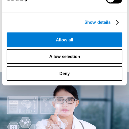
Si algo nos ha enseñado la neurociencia y el estudio de la
cuanto más usamos un circuito
plasticidad cerebral es que
neuronal, más fuerte se hace
. El programa de estimulación
Show details
cognitiva de CogniFit está dirigido a explorar nuestros procesos
cognitivos. Una vez que entiende cual es la situación cognitiva
régimen
particular de cada individuo, ofrece a cada usuario un
Allow all
de ejercicios cognitivos personalizados
. Centrarnos en
aquellas tareas que más nos cuestan y plantearnos
continuamente nuevos retos cognitivos, hará que vayamos
Allow selection
creando y estableciendo nuevas conexiones neuronales que se
irán reforzando y haciendo más fuertes.
Deny