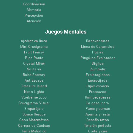
Coordinación
Memoria
Percepción
Atención
Juegos Mentales
Ajedrez en línea
Ranaventuras
Mini Crucigrama
Línea de Caramelos
Fruit Frenzy
Puzles
Pipe Panic
Pingüino Explorador
Crystal Miner
Dígitos
Solitario
Zumbalú
Robo Factory
Explotaglobos
Ant Escape
Encrucijada
Treasure Island
Hiper-espacio
Neon Lights
Frescazoo
Vuélveme Loco
Rompecabezas
Crucigrama Visual
La gasolinera
Emparéjalo
Pares y sumas
Space Rescue
Apunta y resta
Caos Matemático
Desafío ratón
Carrera de Canicas
Tensión perfecta
Tenis Melódico
Corta y cae